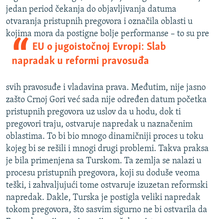
jedan period čekanja do objavljivanja datuma
otvaranja pristupnih pregovora i označila oblasti u
kojima mora da postigne
bolje performanse – to su pre
EU o jugoistočnoj Evropi: Slab
napradak u reformi pravosuđa
svih pravosuđe i vladavina prava. Međutim, nije jasno
zašto Crnoj Gori već sada nije određen datum početka
pristupnih pregovora uz uslov da u hodu, dok ti
pregovori traju, ostvaruje napredak u naznačenim
oblastima. To bi bio mnogo dinamičniji proces u toku
kojeg bi se rešili i mnogi drugi problemi. Takva praksa
je bila primenjena sa Turskom. Ta zemlja se nalazi u
procesu pristupnih pregovora, koji su doduše veoma
teški, i zahvaljujući tome ostvaruje izuzetan reformski
napredak. Dakle, Turska je postigla veliki napredak
tokom pregovora, što sasvim sigurno ne bi ostvarila da