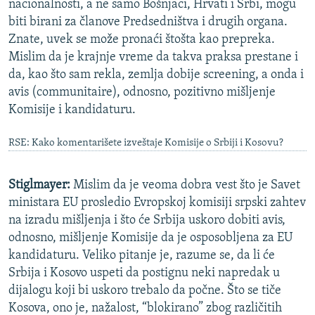
nacionalnosti, a ne samo Bošnjaci, Hrvati i Srbi, mogu
biti birani za članove Predsedništva i drugih organa.
Znate, uvek se može pronaći štošta kao prepreka.
Mislim da je krajnje vreme da takva praksa prestane i
da, kao što sam rekla, zemlja dobije screening, a onda i
avis (communitaire), odnosno, pozitivno mišljenje
Komisije i kandidaturu.
RSE: Kako komentarišete izveštaje Komisije o Srbiji i Kosovu?
Stiglmayer:
Mislim da je veoma dobra vest što je Savet
ministara EU prosledio Evropskoj komisiji srpski zahtev
na izradu mišljenja i što će Srbija uskoro dobiti avis,
odnosno, mišljenje Komisije da je osposobljena za EU
kandidaturu. Veliko pitanje je, razume se, da li će
Srbija i Kosovo uspeti da postignu neki napredak u
dijalogu koji bi uskoro trebalo da počne. Što se tiče
Kosova, ono je, nažalost, “blokirano” zbog različitih