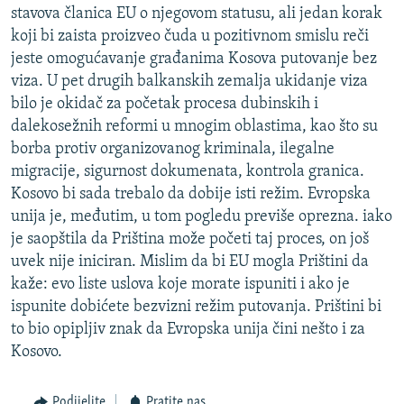
stavova članica EU o njegovom statusu, ali jedan korak
koji bi zaista proizveo čuda u pozitivnom smislu reči
jeste omogućavanje građanima Kosova putovanje bez
viza. U pet drugih balkanskih zemalja ukidanje viza
bilo je okidač za početak procesa dubinskih i
dalekosežnih reformi u mnogim oblastima, kao što su
borba protiv organizovanog kriminala, ilegalne
migracije, sigurnost dokumenata, kontrola granica.
Kosovo bi sada trebalo da dobije isti režim. Evropska
unija je, međutim, u tom pogledu previše oprezna. iako
je saopštila da Priština može početi taj proces, on još
uvek nije iniciran. Mislim da bi EU mogla Prištini da
kaže: evo liste uslova koje morate ispuniti i ako je
ispunite dobićete bezvizni režim putovanja. Prištini bi
to bio opipljiv znak da Evropska unija čini nešto i za
Kosovo.
Podijelite
Pratite nas