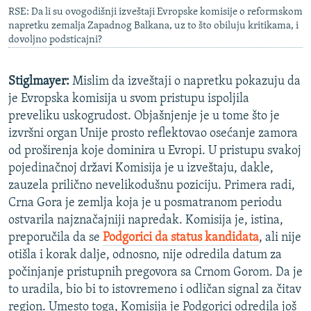
RSE: Da li su ovogodišnji izveštaji Evropske komisije o reformskom
napretku zemalja Zapadnog Balkana, uz to što obiluju kritikama, i
dovoljno podsticajni?
Stiglmayer:
Mislim da izveštaji o napretku pokazuju da
je Evropska komisija u svom pristupu ispoljila
preveliku uskogrudost. Objašnjenje je u tome što je
izvršni organ Unije prosto reflektovao osećanje zamora
od proširenja koje dominira u Evropi. U pristupu svakoj
pojedinačnoj državi Komisija je u izveštaju, dakle,
zauzela prilično nevelikodušnu poziciju. Primera radi,
Crna Gora je zemlja koja je u posmatranom periodu
ostvarila najznačajniji napredak. Komisija je, istina,
preporučila da se
Podgorici da status kandidata
, ali nije
otišla i korak dalje, odnosno, nije odredila datum za
počinjanje pristupnih pregovora sa Crnom Gorom. Da je
to uradila, bio bi to istovremeno i odličan signal za čitav
region. Umesto toga, Komisija je Podgorici odredila još