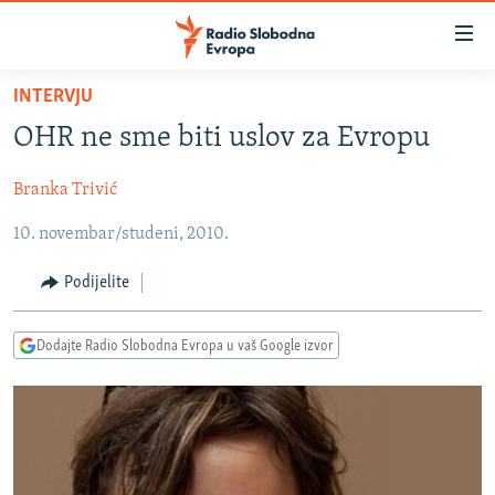
Dostupni
linkovi
Pređite
INTERVJU
na
VIJESTI
OHR ne sme biti uslov za Evropu
glavni
BOSNA I HERCEGOVINA
sadržaj
Branka Trivić
SRBIJA
Pređite
na
10. novembar/studeni, 2010.
KOSOVO
glavnu
CRNA GORA
navigaciju
Podijelite
Pređite
VIZUELNO
na
Dodajte Radio Slobodna Evropa u vaš Google izvor
PODCASTI
VIDEO
pretragu
RAT U UKRAJINI
FOTOGALERIJE
KINA NA BALKANU
INFOGRAFIKE
RSE PRIČE IZ SVIJETA