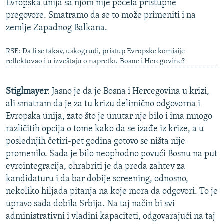
Evropska unija sa njom nije počela pristupne
pregovore. Smatramo da se to može primeniti i na
zemlje Zapadnog Balkana.
RSE: Da li se takav, uskogrudi, pristup Evropske komisije
reflektovao i u izveštaju o napretku Bosne i Hercgovine?
Stiglmayer
: Jasno je da je Bosna i Hercegovina u krizi,
ali smatram da je za tu krizu delimično odgovorna i
Evropska unija, zato što je unutar nje bilo i ima mnogo
različitih opcija o tome kako da se izađe iz krize, a u
poslednjih četiri-pet godina gotovo se ništa nije
promenilo. Sada je bilo neophodno povući Bosnu na put
evrointegracija, ohrabriti je da preda zahtev za
kandidaturu i da bar dobije screening, odnosno,
nekoliko hiljada pitanja na koje mora da odgovori. To je
upravo sada dobila Srbija. Na taj način bi svi
administrativni i vladini kapaciteti, odgovarajući na taj