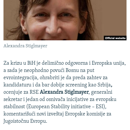
ISPRIČAJ MI
DNEVNO@RSE
SPECIJALI RSE
VIŠE OD NASLOVA
PRATITE NAS
Alexandra Stiglmayer
GENOCID U SREBRENICI
POPLAVE I KLIZIŠTA U BIH 2024.
Za krizu u BiH je delimično odgovorna i Evropska unija,
TV LIBERTY
Sve RFE/RL stranice
a sada je neophodno povući Bosnu na put
evrointegracija, ohrabriti je da preda zahtev za
POST SCRIPTUM
kandidaturu i da bar dobije screening kao Srbija
,
MOJA EVROPA
ocenjuje za RSE
Alexandra Stiglmayer
, generalni
sekretar i jedan od osnivača inicijative za evropsku
TRI DECENIJE OD RATA U BIH
stabilnost (European Stability initiative – ESI),
SVE KARTE DEJTONA
komentarišući novi izveštaj Evropske komisije za
NASTANAK I RASPAD JUGOSLAVIJE
Jugoistočnu Evropu.