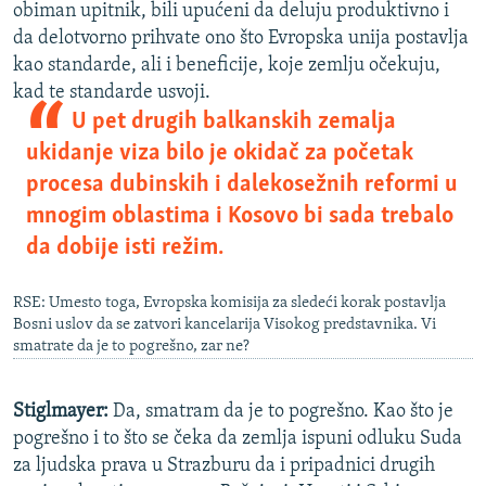
obiman upitnik, bili upućeni da deluju produktivno i
da delotvorno prihvate ono što Evropska unija postavlja
kao standarde, ali i beneficije, koje zemlju očekuju,
kad te standarde usvoji.
U pet drugih balkanskih zemalja
ukidanje viza bilo je okidač za početak
procesa dubinskih i dalekosežnih reformi u
mnogim oblastima i Kosovo bi sada trebalo
da dobije isti režim.
RSE: Umesto toga, Evropska komisija za sledeći korak postavlja
Bosni uslov da se zatvori kancelarija Visokog predstavnika. Vi
smatrate da je to pogrešno, zar ne?
Stiglmayer:
Da, smatram da je to pogrešno. Kao što je
pogrešno i to što se čeka da zemlja ispuni odluku Suda
za ljudska prava u Strazburu da i pripadnici drugih