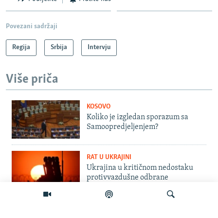
Povezani sadržaji
Regija
Srbija
Intervju
Više priča
KOSOVO
Koliko je izgledan sporazum sa
Samoopredjeljenjem?
RAT U UKRAJINI
Ukrajina u kritičnom nedostaku
protivvazdušne odbrane
INTERVJU