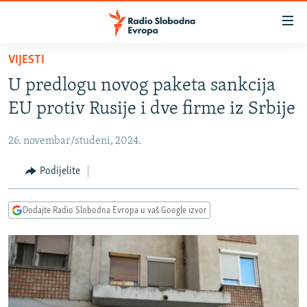
Dostupni
linkovi
Pređite
VIJESTI
na
VIJESTI
U predlogu novog paketa sankcija
glavni
BOSNA I HERCEGOVINA
sadržaj
EU protiv Rusije i dve firme iz Srbije
SRBIJA
Pređite
na
26. novembar/studeni, 2024.
KOSOVO
glavnu
CRNA GORA
Podijelite
navigaciju
Pređite
VIZUELNO
na
Dodajte Radio Slobodna Evropa u vaš Google izvor
PODCASTI
VIDEO
pretragu
RAT U UKRAJINI
FOTOGALERIJE
KINA NA BALKANU
INFOGRAFIKE
RSE PRIČE IZ SVIJETA