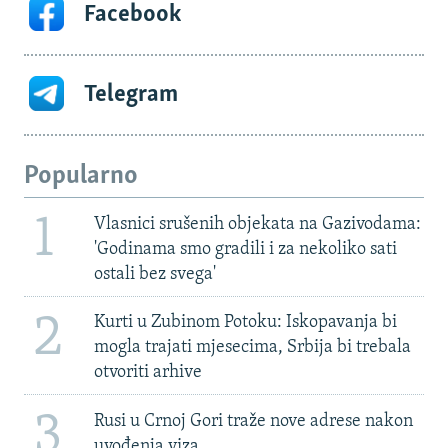
Facebook
Telegram
Popularno
1
Vlasnici srušenih objekata na Gazivodama:
'Godinama smo gradili i za nekoliko sati
ostali bez svega'
2
Kurti u Zubinom Potoku: Iskopavanja bi
mogla trajati mjesecima, Srbija bi trebala
otvoriti arhive
3
Rusi u Crnoj Gori traže nove adrese nakon
uvođenja viza