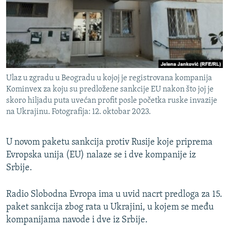
ISPRIČAJ MI
DNEVNO@RSE
SPECIJALI RSE
VIŠE OD NASLOVA
PRATITE NAS
Ulaz u zgradu u Beogradu u kojoj je registrovana kompanija
GENOCID U SREBRENICI
Kominvex za koju su predložene sankcije EU nakon što joj je
skoro hiljadu puta uvećan profit posle početka ruske invazije
POPLAVE I KLIZIŠTA U BIH 2024.
na Ukrajinu. Fotografija: 12. oktobar 2023.
TV LIBERTY
Sve RFE/RL stranice
POST SCRIPTUM
U novom paketu sankcija protiv Rusije koje priprema
Evropska unija (EU) nalaze se i dve kompanije iz
MOJA EVROPA
Srbije.
TRI DECENIJE OD RATA U BIH
SVE KARTE DEJTONA
Radio Slobodna Evropa ima u uvid nacrt predloga za 15.
paket sankcija zbog rata u Ukrajini, u kojem se među
NASTANAK I RASPAD JUGOSLAVIJE
kompanijama navode i dve iz Srbije.