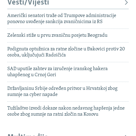
Vesti/Vijesti
Američki senatori traže od Trumpove administracije
ponovno uvođenje sankcija zvaničnicima iz RS
Zelenski stiže u prvu zvaničnu posjetu Beogradu
Podignuta optužnica za ratne zločine u Đakovici protiv 20
osoba, uključujući Radoičića
SAD uputile zahtev za izručenje iranskog hakera
uhapšenog u Crnoj Gori
Državljaninu Srbije određen pritvor u Hrvatskoj zbog
sumnje na cyber napade
Tužilaštvo izvodi dokaze nakon nedavnog hapšenja jedne
osobe zbog sumnje na ratni zločin na Kosovu