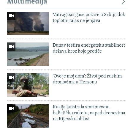
Multimedija
Vatrogasci gase požare u Srbiji, dok
toplotni talas ne jenjava
Dunav testira energetsku stabilnost
država kroz koje protiče
'Ovo je moj dom': Život pod ruskim
dronovima u Hersonu
Rusija lansirala smrtonosnu
balističku raketu, napad dronovima
na Kijevsku oblast