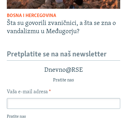
BOSNA I HERCEGOVINA
Šta su govorili zvaničnici, a šta se zna o
vandalizmu u Međugorju?
Pretplatite se na naš newsletter
Dnevno@RSE
Pratite nas
Vaša e-mail adresa
*
Pratite nas