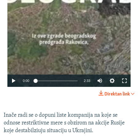
Auto
0:00
2:33
240p
Direktan link
360p
480p
Inače radi se o dopuni liste kompanija na koje se
odnose restriktivne mere s obzirom na akcije Rusije
720p
koje destabilziuju situaciju u Ukrajini.
1080p