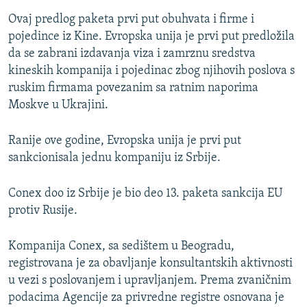
Ovaj predlog paketa prvi put obuhvata i firme i
pojedince iz Kine. Evropska unija je prvi put predložila
da se zabrani izdavanja viza i zamrznu sredstva
kineskih kompanija i pojedinac zbog njihovih poslova s
ruskim firmama povezanim sa ratnim naporima
Auto
240p
360p
480p
Moskve u Ukrajini.
720p
1080p
Ranije ove godine, Evropska unija je prvi put
sankcionisala jednu kompaniju iz Srbije.
Conex doo iz Srbije je bio deo 13. paketa sankcija EU
protiv Rusije.
Kompanija Conex, sa sedištem u Beogradu,
registrovana je za obavljanje konsultantskih aktivnosti
u vezi s poslovanjem i upravljanjem. Prema zvaničnim
podacima Agencije za privredne registre osnovana je