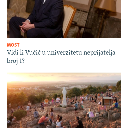
MOST
Vidi li Vučić u univerzitetu neprijatelja
broj 1?