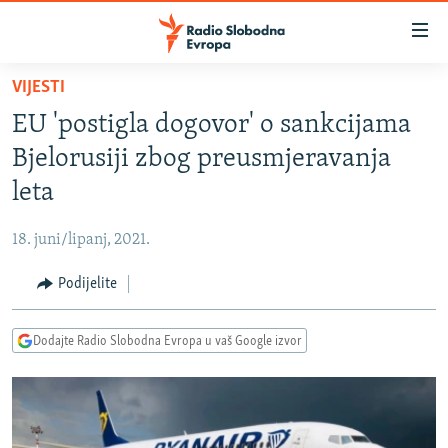
Dostupni
linkovi
Pređite
VIJESTI
na
VIJESTI
EU 'postigla dogovor' o sankcijama
glavni
BOSNA I HERCEGOVINA
sadržaj
Bjelorusiji zbog preusmjeravanja
SRBIJA
Pređite
leta
na
KOSOVO
glavnu
18. juni/lipanj, 2021.
CRNA GORA
navigaciju
Pređite
Podijelite
VIZUELNO
na
PODCASTI
VIDEO
pretragu
Dodajte Radio Slobodna Evropa u vaš Google izvor
RAT U UKRAJINI
FOTOGALERIJE
KINA NA BALKANU
INFOGRAFIKE
RSE PRIČE IZ SVIJETA