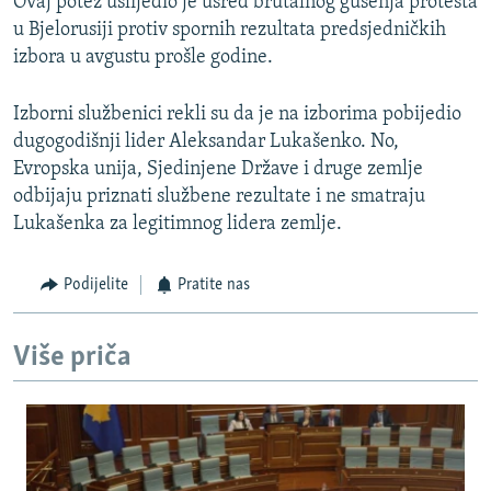
Ovaj potez uslijedio je usred brutalnog gušenja protesta
u Bjelorusiji protiv spornih rezultata predsjedničkih
izbora u avgustu prošle godine.
Izborni službenici rekli su da je na izborima pobijedio
dugogodišnji lider Aleksandar Lukašenko. No,
Evropska unija, Sjedinjene Države i druge zemlje
odbijaju priznati službene rezultate i ne smatraju
Lukašenka za legitimnog lidera zemlje.
Podijelite
Pratite nas
Više priča