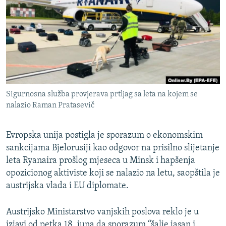
ISPRIČAJ MI
DNEVNO@RSE
SPECIJALI RSE
VIŠE OD NASLOVA
PRATITE NAS
GENOCID U SREBRENICI
Sigurnosna služba provjerava prtljag sa leta na kojem se
POPLAVE I KLIZIŠTA U BIH 2024.
nalazio Raman Pratasevič
TV LIBERTY
Sve RFE/RL stranice
Evropska unija postigla je sporazum o ekonomskim
POST SCRIPTUM
sankcijama Bjelorusiji kao odgovor na prisilno slijetanje
MOJA EVROPA
leta Ryanaira prošlog mjeseca u Minsk i hapšenja
opozicionog aktiviste koji se nalazio na letu, saopštila je
TRI DECENIJE OD RATA U BIH
austrijska vlada i EU diplomate.
SVE KARTE DEJTONA
NASTANAK I RASPAD JUGOSLAVIJE
Austrijsko Ministarstvo vanjskih poslova reklo je u
izjavi od petka 18. juna da sporazum “šalje jasan i