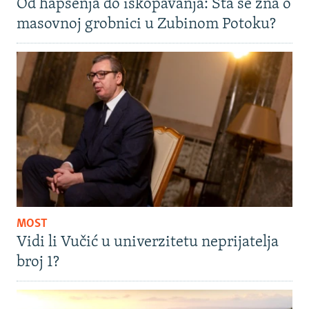
Od hapšenja do iskopavanja: Šta se zna o
masovnoj grobnici u Zubinom Potoku?
MOST
Vidi li Vučić u univerzitetu neprijatelja
broj 1?