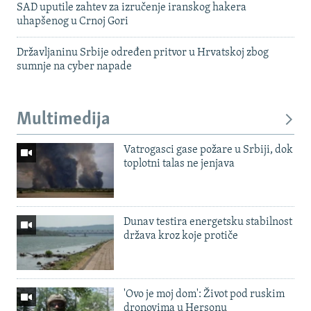
SAD uputile zahtev za izručenje iranskog hakera
uhapšenog u Crnoj Gori
Državljaninu Srbije određen pritvor u Hrvatskoj zbog
sumnje na cyber napade
Multimedija
Vatrogasci gase požare u Srbiji, dok
toplotni talas ne jenjava
Dunav testira energetsku stabilnost
država kroz koje protiče
'Ovo je moj dom': Život pod ruskim
dronovima u Hersonu