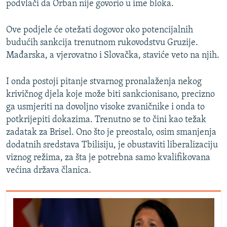
podvlači da Orban nije govorio u ime bloka.
Ove podjele će otežati dogovor oko potencijalnih
budućih sankcija trenutnom rukovodstvu Gruzije.
Mađarska, a vjerovatno i Slovačka, staviće veto na njih.
I onda postoji pitanje stvarnog pronalaženja nekog
krivičnog djela koje može biti sankcionisano, precizno
ga usmjeriti na dovoljno visoke zvaničnike i onda to
potkrijepiti dokazima. Trenutno se to čini kao težak
zadatak za Brisel. Ono što je preostalo, osim smanjenja
dodatnih sredstava Tbilisiju, je obustaviti liberalizaciju
viznog režima, za šta je potrebna samo kvalifikovana
većina država članica.