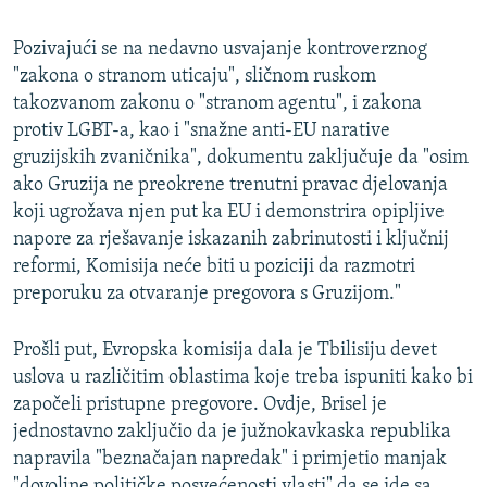
Pozivajući se na nedavno usvajanje kontroverznog
"zakona o stranom uticaju", sličnom ruskom
takozvanom zakonu o "stranom agentu", i zakona
protiv LGBT-a, kao i "snažne anti-EU narative
gruzijskih zvaničnika", dokumentu zaključuje da "osim
ako Gruzija ne preokrene trenutni pravac djelovanja
koji ugrožava njen put ka EU i demonstrira opipljive
napore za rješavanje iskazanih zabrinutosti i ključnij
reformi, Komisija neće biti u poziciji da razmotri
preporuku za otvaranje pregovora s Gruzijom."
Prošli put, Evropska komisija dala je Tbilisiju devet
uslova u različitim oblastima koje treba ispuniti kako bi
započeli pristupne pregovore. Ovdje, Brisel je
jednostavno zaključio da je južnokavkaska republika
napravila "beznačajan napredak" i primjetio manjak
"dovoljne političke posvećenosti vlasti" da se ide sa