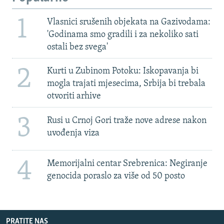
1
Vlasnici srušenih objekata na Gazivodama:
'Godinama smo gradili i za nekoliko sati
ostali bez svega'
2
Kurti u Zubinom Potoku: Iskopavanja bi
mogla trajati mjesecima, Srbija bi trebala
otvoriti arhive
3
Rusi u Crnoj Gori traže nove adrese nakon
uvođenja viza
4
Memorijalni centar Srebrenica: Negiranje
genocida poraslo za više od 50 posto
PRATITE NAS