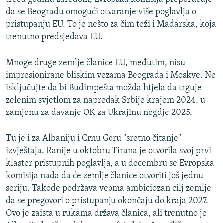
da se Beogradu omogući otvaranje više poglavlja o
pristupanju EU. To je nešto za čim teži i Mađarska, koja
trenutno predsjedava EU.
Mnoge druge zemlje članice EU, međutim, nisu
impresionirane bliskim vezama Beograda i Moskve. Ne
isključujte da bi Budimpešta možda htjela da trguje
zelenim svjetlom za napredak Srbije krajem 2024. u
zamjenu za davanje OK za Ukrajinu negdje 2025.
Tu je i za Albaniju i Crnu Goru "sretno čitanje"
izvještaja. Ranije u oktobru Tirana je otvorila svoj prvi
klaster pristupnih poglavlja, a u decembru se Evropska
komisija nada da će zemlje članice otvoriti još jednu
seriju. Takođe podržava veoma ambiciozan cilj zemlje
da se pregovori o pristupanju okončaju do kraja 2027.
Ovo je zaista u rukama država članica, ali trenutno je