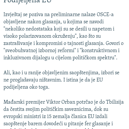
Podijeljena EU
Izvještaj se poziva na preliminarne nalaze OSCE-a
objavljene nakon glasanja, u kojima se navodi
"nekoliko nedostataka koji su se desili u napetom i
visoko polarizovanom okruženju", kao što su
zastrašivanje i kompromisi o tajnosti glasanja. Govori o
"sveobuhvatnoj izbornoj reformi" i "konstruktivnom i
inkluzivnom dijalogu u cijelom političkom spektru".
Ali, kao i u ranije objavljenim saopštenjima, izbori se
ne proglašavaju ništavnim. I istina je da je EU
podijeljena oko toga.
Mađarski premijer Viktor Orban potrčao je do Tbilisija
da čestita svojim političkim saveznicima, dok su
evropski ministri iz 15 zemalja članica EU izdali
saopštenje barem dovodeći u pitanje fer glasanje i