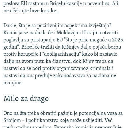
poslova EU sastanu u Briselu kasnije u novembru. Ali
ne očekujte brze korake.
Dakle, šta je sa pozitivnijim aspektima izvještaja?
Komisija se nada da će i Moldavija i Ukrajina otvoriti
poglavlja za pristupanje EU "što je prije moguće u 2025.
godini". Brisel će tražiti da Kišinjev dalje pojača borbu
protiv korupcije i "deoligarhizaciju" kako bi nastavio
dalje na svom putu ka članstvu, dok Kijev treba da
nastavi da se bori protiv organizovanog kriminala i
nastavi da unapređuje zakonodavstvo za nacionalne
manjine.
Milo za drago
Ono na šta treba obratiti pažnju je potencijalna veza sa
Srbijom – i politikantstvo koje može uslijediti. Već
treću godinu zaredom, Evropska komisija preporučuje