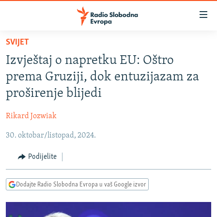
Dostupni
linkovi
Pređite
SVIJET
na
VIJESTI
Izvještaj o napretku EU: Oštro
glavni
BOSNA I HERCEGOVINA
sadržaj
prema Gruziji, dok entuzijazam za
SRBIJA
Pređite
proširenje blijedi
na
KOSOVO
glavnu
Rikard Jozwiak
CRNA GORA
navigaciju
Pređite
30. oktobar/listopad, 2024.
VIZUELNO
na
PODCASTI
VIDEO
Podijelite
pretragu
RAT U UKRAJINI
FOTOGALERIJE
Dodajte Radio Slobodna Evropa u vaš Google izvor
KINA NA BALKANU
INFOGRAFIKE
RSE PRIČE IZ SVIJETA