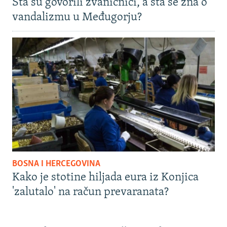
Šta su govorili zvaničnici, a šta se zna o
vandalizmu u Međugorju?
BOSNA I HERCEGOVINA
Kako je stotine hiljada eura iz Konjica
'zalutalo' na račun prevaranata?