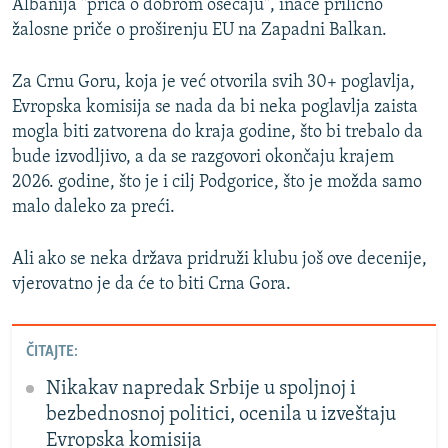
Albanija "priča o dobrom osećaju", inače prilično
žalosne priče o proširenju EU na Zapadni Balkan.
Za Crnu Goru, koja je već otvorila svih 30+ poglavlja,
Evropska komisija se nada da bi neka poglavlja zaista
mogla biti zatvorena do kraja godine, što bi trebalo da
bude izvodljivo, a da se razgovori okončaju krajem
2026. godine, što je i cilj Podgorice, što je možda samo
malo daleko za preći.
Ali ako se neka država pridruži klubu još ove decenije,
vjerovatno je da će to biti Crna Gora.
ČITAJTE:
Nikakav napredak Srbije u spoljnoj i
bezbednosnoj politici, ocenila u izveštaju
Evropska komisija