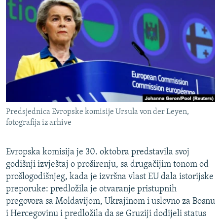
ISPRIČAJ MI
DNEVNO@RSE
SPECIJALI RSE
VIŠE OD NASLOVA
PRATITE NAS
GENOCID U SREBRENICI
POPLAVE I KLIZIŠTA U BIH 2024.
Predsjednica Evropske komisije Ursula von der Leyen,
TV LIBERTY
Sve RFE/RL stranice
fotografija iz arhive
POST SCRIPTUM
MOJA EVROPA
Evropska komisija je 30. oktobra predstavila svoj
godišnji izvještaj o proširenju, sa drugačijim tonom od
TRI DECENIJE OD RATA U BIH
prošlogodišnjeg, kada je izvršna vlast EU dala istorijske
SVE KARTE DEJTONA
preporuke: predložila je otvaranje pristupnih
pregovora sa Moldavijom, Ukrajinom i uslovno za Bosnu
NASTANAK I RASPAD JUGOSLAVIJE
i Hercegovinu i predložila da se Gruziji dodijeli status