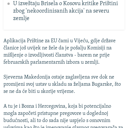
U izveštaju Brisela o Kosovu kritike Prištini
zbog 'nekoordinisanih akcija' na severu
zemlje
Aplikacija Prištine za EU čami u Vijeću, gdje države
članice još uvijek ne žele da je pošalju Komisiji na
mišljenje o izvodljivosti članstva - barem ne prije
februarskih parlamentarnih izbora u zemlji.
Sjeverna Makedonija ostaje zaglavljena sve dok ne
promijeni svoj ustav u skladu sa željama Bugarske, što
se ne da će biti u skorije vrijeme.
A tu je i Bosna i Hercegovina, koja bi potencijalno
mogla započeti pristupne pregovore u doglednoj
budućnosti, ali to do sada nije uspjelo s osnovnim
uslovima kao što je imenovanje glavnog pregovarača za