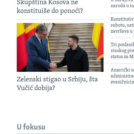
Skupština Kosova ne
naroda u in
konstituiše do ponoći?
Konstitutiv
subotu, ust
završava u
Tri poslani
visokog pr
status za M
Američki s
administra
Zelenski stigao u Srbiju, šta
zvaničnici
Vučić dobija?
U fokusu