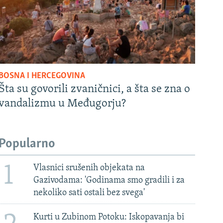
BOSNA I HERCEGOVINA
Šta su govorili zvaničnici, a šta se zna o
vandalizmu u Međugorju?
Popularno
1
Vlasnici srušenih objekata na
Gazivodama: 'Godinama smo gradili i za
nekoliko sati ostali bez svega'
Kurti u Zubinom Potoku: Iskopavanja bi