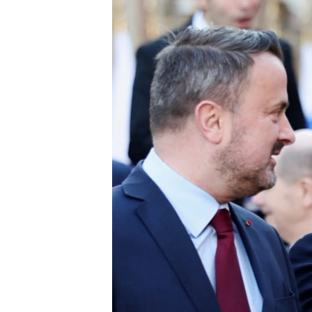
ISPRIČAJ MI
DNEVNO@RSE
SPECIJALI RSE
VIŠE OD NASLOVA
GENOCID U SREBRENICI
POPLAVE I KLIZIŠTA U BIH 2024.
TV LIBERTY
POST SCRIPTUM
MOJA EVROPA
TRI DECENIJE OD RATA U BIH
SVE KARTE DEJTONA
NASTANAK I RASPAD JUGOSLAVIJE