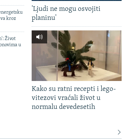
'Ljudi ne mogu osvojiti
 energetsku
planinu'
ava kroz
': Život
onovima u
Kako su ratni recepti i lego-
vitezovi vraćali život u
normalu devedesetih