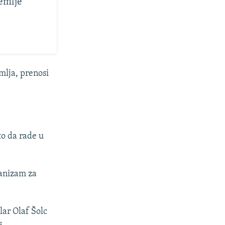
emlje'
mlja, prenosi
to da rade u
hanizam za
ar Olaf Šolc
s.