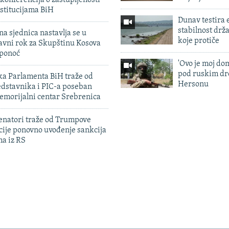
stitucijama BiH
Dunav testira
stabilnost drž
na sjednica nastavlja se u
koje protiče
avni rok za Skupštinu Kosova
 ponoć
'Ovo je moj dom
pod ruskim dr
ka Parlamenta BiH traže od
Hersonu
edstavnika i PIC-a poseban
emorijalni centar Srebrenica
enatori traže od Trumpove
cije ponovno uvođenje sankcija
ma iz RS