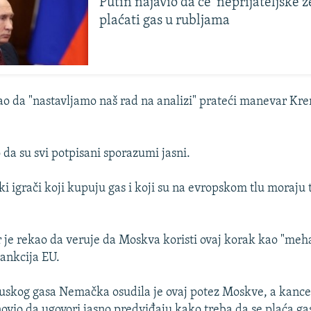
Putin najavio da će 'neprijateljske z
plaćati gas u rubljama
o da "nastavljamo naš rad na analizi" prateći manevar Kre
ao da su svi potpisani sporazumi jasni.
ki igrači koji kupuju gas i koji su na evropskom tlu moraju 
r je rekao da veruje da Moskva koristi ovaj korak kao "me
sankcija EU.
uskog gasa Nemačka osudila je ovaj potez Moskve, a kancel
ovio da ugovori jasno predviđaju kako treba da se plaća ga