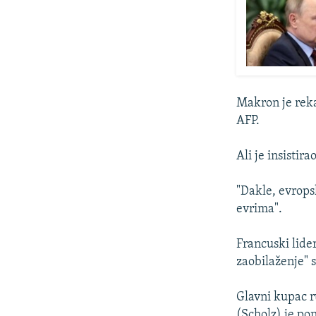
Makron je reka
AFP.
Ali je insistir
"Dakle, evrops
evrima".
Francuski lide
zaobilaženje" 
Glavni kupac r
(Scholz) je pon