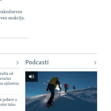
 svakodnevno
 van sankcija.
Podcasti
rašta od
 vraćao
ke njihovim
e požare u
otni talas