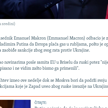
 sredini)
dsednik Emanuel Makron (Emmanuel Macron) odbacio je z
adimira Putina da Evropa plaća gas u rubljama, pošto je 
 zaobiđe sankcije zbog svog rata protiv Ukrajine.
o novinarima posle samita EU u Briselu da ruski potez "nij
pisano i ne vidim zašto bismo ga primenili".
zahtev izneo ove nedelje dok se Moskva bori da podrži svoj
kcijama koje je Zapad uveo zbog ruske invazije na Ukrajin
ČITAJTE: