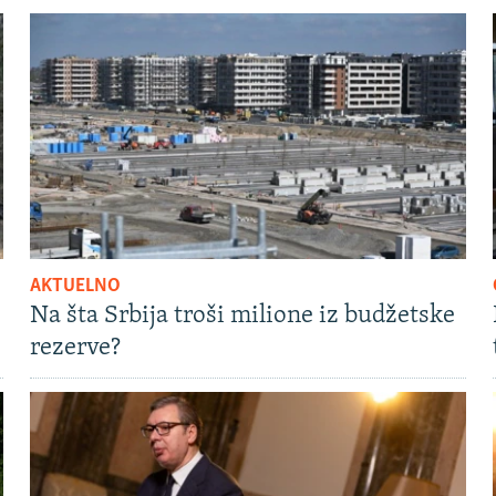
AKTUELNO
Na šta Srbija troši milione iz budžetske
rezerve?