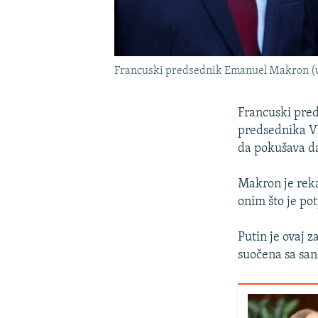
Francuski predsednik Emanuel Makron (u
Francuski pre
predsednika Vl
da pokušava da
Makron je reka
onim što je pot
Putin je ovaj 
suočena sa san