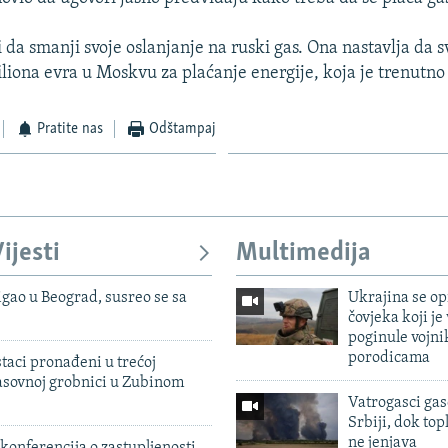
i da smanji svoje oslanjanje na ruski gas. Ona nastavlja da
iliona evra u Moskvu za plaćanje energije, koja je trenutno
Pratite nas
Odštampaj
ijesti
Multimedija
igao u Beograd, susreo se sa
Ukrajina se op
čovjeka koji je
poginule vojni
porodicama
taci pronađeni u trećoj
sovnoj grobnici u Zubinom
Vatrogasci gas
Srbiji, dok topl
ne jenjava
konferencija o zastupljenosti