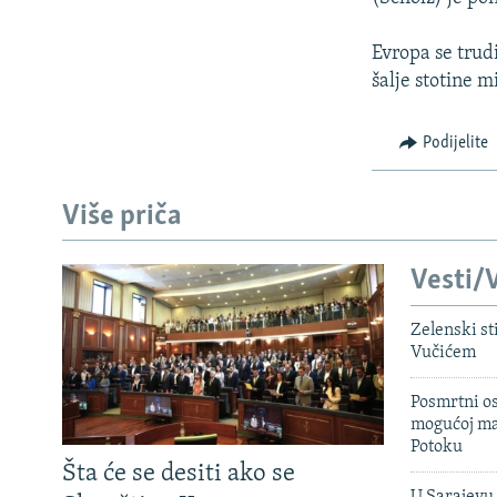
Evropa se trud
šalje stotine m
Podijelite
Više priča
Vesti/V
Zelenski st
Vučićem
Posmrtni os
mogućoj ma
Potoku
Šta će se desiti ako se
U Sarajevu 