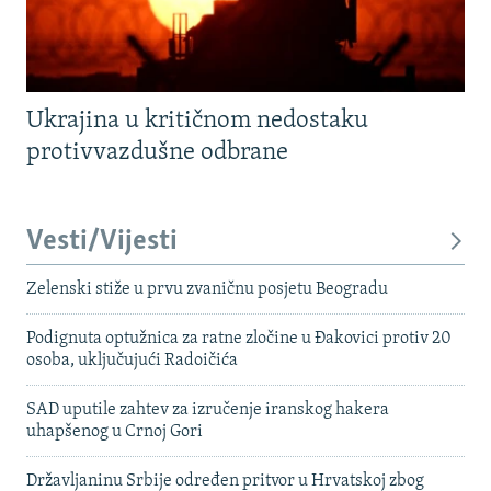
Ukrajina u kritičnom nedostaku
protivvazdušne odbrane
Vesti/Vijesti
Zelenski stiže u prvu zvaničnu posjetu Beogradu
Podignuta optužnica za ratne zločine u Đakovici protiv 20
osoba, uključujući Radoičića
SAD uputile zahtev za izručenje iranskog hakera
uhapšenog u Crnoj Gori
Državljaninu Srbije određen pritvor u Hrvatskoj zbog