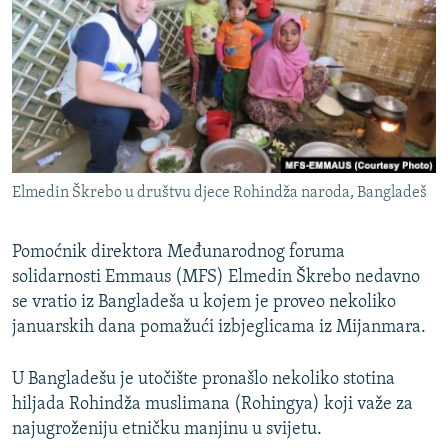
ISPRIČAJ MI
DNEVNO@RSE
SPECIJALI RSE
VIŠE OD NASLOVA
PRATITE NAS
GENOCID U SREBRENICI
Elmedin Škrebo u društvu djece Rohindža naroda, Bangladeš
POPLAVE I KLIZIŠTA U BIH 2024.
TV LIBERTY
Sve RFE/RL stranice
Pomoćnik direktora Međunarodnog foruma
POST SCRIPTUM
solidarnosti Emmaus (MFS) Elmedin Škrebo nedavno
se vratio iz Bangladeša u kojem je proveo nekoliko
MOJA EVROPA
januarskih dana pomažući izbjeglicama iz Mijanmara.
TRI DECENIJE OD RATA U BIH
U Bangladešu je utočište pronašlo nekoliko stotina
SVE KARTE DEJTONA
hiljada Rohindža muslimana (Rohingya) koji važe za
NASTANAK I RASPAD JUGOSLAVIJE
najugroženiju etničku manjinu u svijetu.