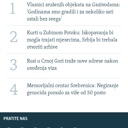
1
Vlasnici srušenih objekata na Gazivodama:
'Godinama smo gradili i za nekoliko sati
ostali bez svega'
2
Kurti u Zubinom Potoku: Iskopavanja bi
mogla trajati mjesecima, Srbija bi trebala
otvoriti arhive
3
Rusi u Crnoj Gori traže nove adrese nakon
uvođenja viza
4
Memorijalni centar Srebrenica: Negiranje
genocida poraslo za više od 50 posto
PRATITE NAS