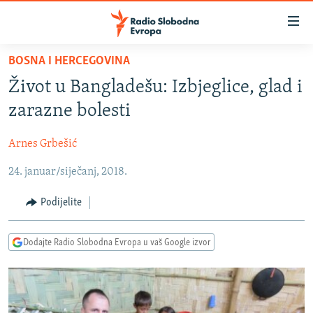
Dostupni
linkovi
Pređite
BOSNA I HERCEGOVINA
na
VIJESTI
Život u Bangladešu: Izbjeglice, glad i
glavni
BOSNA I HERCEGOVINA
sadržaj
zarazne bolesti
SRBIJA
Pređite
na
Arnes Grbešić
KOSOVO
glavnu
24. januar/siječanj, 2018.
CRNA GORA
navigaciju
Pređite
VIZUELNO
Podijelite
na
PODCASTI
VIDEO
pretragu
Dodajte Radio Slobodna Evropa u vaš Google izvor
RAT U UKRAJINI
FOTOGALERIJE
KINA NA BALKANU
INFOGRAFIKE
RSE PRIČE IZ SVIJETA