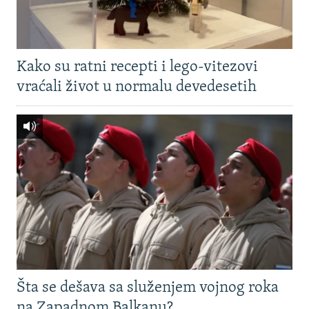
Kako su ratni recepti i lego-vitezovi
vraćali život u normalu devedesetih
Šta se dešava sa služenjem vojnog roka
na Zapadnom Balkanu?