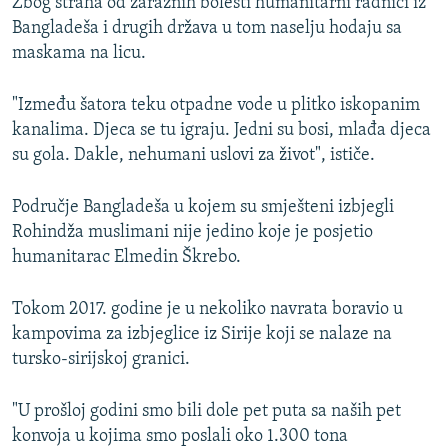
Zbog straha od zaraznih bolesti humanitarni radnici iz
Bangladeša i drugih država u tom naselju hodaju sa
maskama na licu.
"Između šatora teku otpadne vode u plitko iskopanim
kanalima. Djeca se tu igraju. Jedni su bosi, mlađa djeca
su gola. Dakle, nehumani uslovi za život", ističe.
Područje Bangladeša u kojem su smješteni izbjegli
Rohindža muslimani nije jedino koje je posjetio
humanitarac Elmedin Škrebo.
Tokom 2017. godine je u nekoliko navrata boravio u
kampovima za izbjeglice iz Sirije koji se nalaze na
tursko-sirijskoj granici.
"U prošloj godini smo bili dole pet puta sa naših pet
konvoja u kojima smo poslali oko 1.300 tona