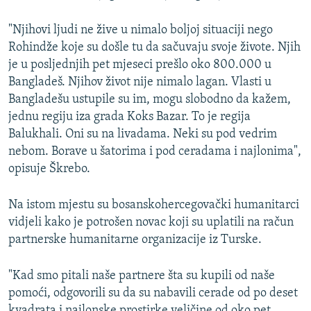
"Njihovi ljudi ne žive u nimalo boljoj situaciji nego
Rohindže koje su došle tu da sačuvaju svoje živote. Njih
je u posljednjih pet mjeseci prešlo oko 800.000 u
Bangladeš. Njihov život nije nimalo lagan. Vlasti u
Bangladešu ustupile su im, mogu slobodno da kažem,
jednu regiju iza grada Koks Bazar. To je regija
Balukhali. Oni su na livadama. Neki su pod vedrim
nebom. Borave u šatorima i pod ceradama i najlonima",
opisuje Škrebo.
Na istom mjestu su bosanskohercegovački humanitarci
vidjeli kako je potrošen novac koji su uplatili na račun
partnerske humanitarne organizacije iz Turske.
"Kad smo pitali naše partnere šta su kupili od naše
pomoći, odgovorili su da su nabavili cerade od po deset
kvadrata i najlonske prostirke veličine od oko pet