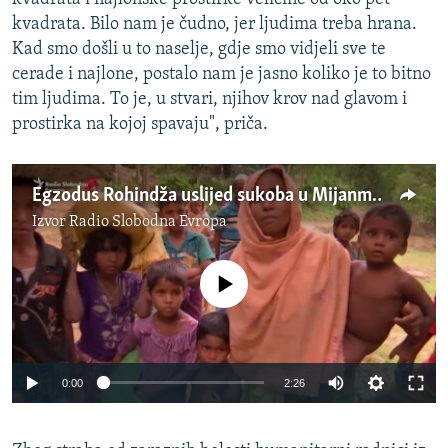
kvadrata. Bilo nam je čudno, jer ljudima treba hrana.
Kad smo došli u to naselje, gdje smo vidjeli sve te
cerade i najlone, postalo nam je jasno koliko je to bitno
tim ljudima. To je, u stvari, njihov krov nad glavom i
prostirka na kojoj spavaju", priča.
Egzodus Rohindža uslijed sukoba u Mijanmaru
Izvor
Radio Slobodna Evropa
No media source currently available
0:00
2:26