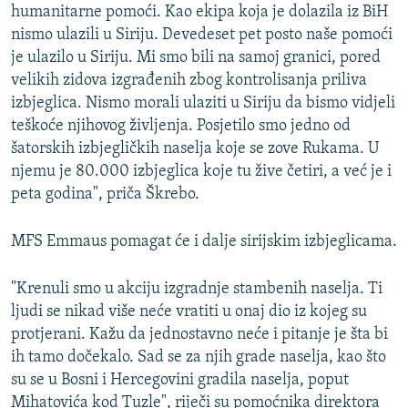
humanitarne pomoći. Kao ekipa koja je dolazila iz BiH
nismo ulazili u Siriju. Devedeset pet posto naše pomoći
je ulazilo u Siriju. Mi smo bili na samoj granici, pored
velikih zidova izgrađenih zbog kontrolisanja priliva
izbjeglica. Nismo morali ulaziti u Siriju da bismo vidjeli
teškoće njihovog življenja. Posjetilo smo jedno od
šatorskih izbjegličkih naselja koje se zove Rukama. U
njemu je 80.000 izbjeglica koje tu žive četiri, a već je i
peta godina", priča Škrebo.
MFS Emmaus pomagat će i dalje sirijskim izbjeglicama.
"Krenuli smo u akciju izgradnje stambenih naselja. Ti
ljudi se nikad više neće vratiti u onaj dio iz kojeg su
protjerani. Kažu da jednostavno neće i pitanje je šta bi
ih tamo dočekalo. Sad se za njih grade naselja, kao što
su se u Bosni i Hercegovini gradila naselja, poput
Mihatovića kod Tuzle", riječi su pomoćnika direktora