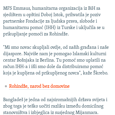
MFS Emmaus, humanitarna organizacija iz BiH sa
sjedištem u opštini Doboj Istok, prihvatila je poziv
partnerske Fondacije za ljudska prava, slobode i
humanitarnu pomoć (IHH) iz Turske i uključila se u
prikupljanje pomoći za Rohindže.
"Mi smo novac skupljali ovdje, od naših građana i naše
dijaspore. Najviše nam je pomogao Islamski kulturni
centar Bošnjaka iz Berlina. Tu pomoć smo uplatili na
račun IHH-a i išli smo dole da distribuiramo pomoć
koja je kupljena od prikupljenog novca", kaže Škrebo.
Rohindže, narod bez domovine
Bangladeš je jedna od najsiromašnijih država svijeta i
zbog toga je teško uočiti razliku između domicilnog
stanovništva i izbjeglica iz susjednog Mijanmara.