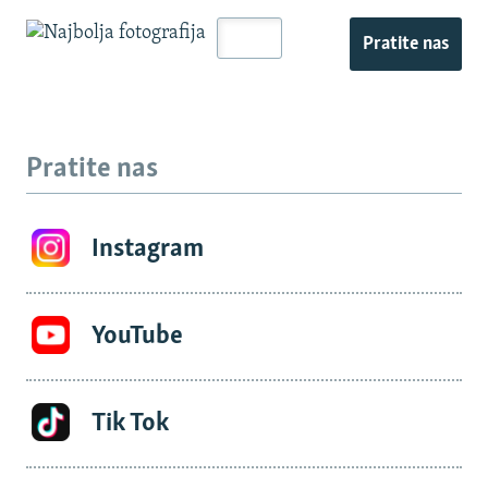
Pratite nas
Pratite nas
Instagram
YouTube
Tik Tok