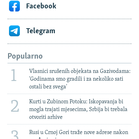
Facebook
Telegram
Popularno
1
Vlasnici srušenih objekata na Gazivodama:
'Godinama smo gradili i za nekoliko sati
ostali bez svega'
2
Kurti u Zubinom Potoku: Iskopavanja bi
mogla trajati mjesecima, Srbija bi trebala
otvoriti arhive
3
Rusi u Crnoj Gori traže nove adrese nakon