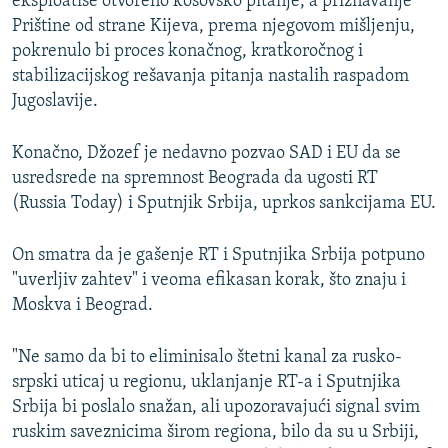
eksploatiše otvoreno kosovsko pitanje, a priznavanje
Prištine od strane Kijeva, prema njegovom mišljenju,
pokrenulo bi proces konačnog, kratkoročnog i
stabilizacijskog rešavanja pitanja nastalih raspadom
Jugoslavije.
Konačno, Džozef je nedavno pozvao SAD i EU da se
usredsrede na spremnost Beograda da ugosti RT
(Russia Today) i Sputnjik Srbija, uprkos sankcijama EU.
On smatra da je gašenje RT i Sputnjika Srbija potpuno
"uverljiv zahtev" i veoma efikasan korak, što znaju i
Moskva i Beograd.
"Ne samo da bi to eliminisalo štetni kanal za rusko-
srpski uticaj u regionu, uklanjanje RT-a i Sputnjika
Srbija bi poslalo snažan, ali upozoravajući signal svim
ruskim saveznicima širom regiona, bilo da su u Srbiji,