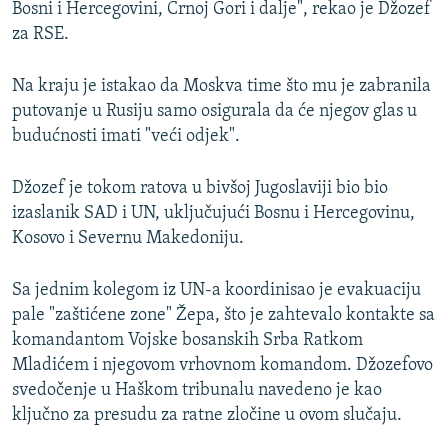
Bosni i Hercegovini, Crnoj Gori i dalje", rekao je Džozef
za RSE.
Na kraju je istakao da Moskva time što mu je zabranila
putovanje u Rusiju samo osigurala da će njegov glas u
budućnosti imati "veći odjek".
Džozef je tokom ratova u bivšoj Jugoslaviji bio bio
izaslanik SAD i UN, uključujući Bosnu i Hercegovinu,
Kosovo i Severnu Makedoniju.
Sa jednim kolegom iz UN-a koordinisao je evakuaciju
pale "zaštićene zone" Žepa, što je zahtevalo kontakte sa
komandantom Vojske bosanskih Srba Ratkom
Mladićem i njegovom vrhovnom komandom. Džozefovo
svedočenje u Haškom tribunalu navedeno je kao
ključno za presudu za ratne zločine u ovom slučaju.