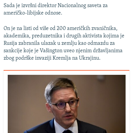
Sada je izvršni direktor Nacionalnog saveta za
američko-libijske odnose.
On je na listi od više od 200 američkih zvaničnika,
akademika, preduzetnika i drugih aktivista kojima je
Rusija zabranila ulazak u zemlju kao odmazdu za
sankcije koje je Vašington uveo njenim državljanima
zbog podrške invaziji Kremlja na Ukrajinu.