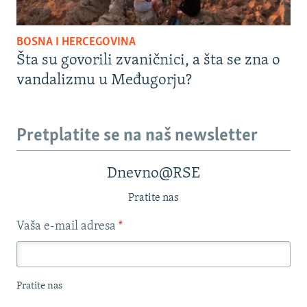
BOSNA I HERCEGOVINA
Šta su govorili zvaničnici, a šta se zna o
vandalizmu u Međugorju?
Pretplatite se na naš newsletter
Dnevno@RSE
Pratite nas
Vaša e-mail adresa
*
Pratite nas