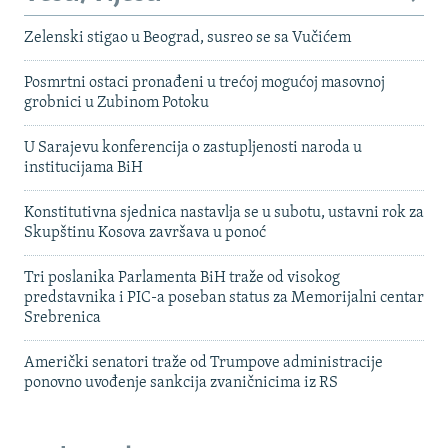
Zelenski stigao u Beograd, susreo se sa Vučićem
Posmrtni ostaci pronađeni u trećoj mogućoj masovnoj
grobnici u Zubinom Potoku
U Sarajevu konferencija o zastupljenosti naroda u
institucijama BiH
Konstitutivna sjednica nastavlja se u subotu, ustavni rok za
Skupštinu Kosova završava u ponoć
Tri poslanika Parlamenta BiH traže od visokog
predstavnika i PIC-a poseban status za Memorijalni centar
Srebrenica
Američki senatori traže od Trumpove administracije
ponovno uvođenje sankcija zvaničnicima iz RS