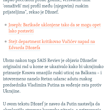
napao početkom prošle godine, verovatno time
'osnaživši' moj profil među (njegovim) ruskim
prijateljima", rekao je Džozef.
Joseph: Barikade uklonjene tako da se mogu opet
lako postaviti
Stejt department kritikovao Vučićev napad na
Edvarda Džozefa
Ubrzo nakon toga SAIS Reviev je objavio Džozefov
originalni rad u kome se ukazivalo kako bi ukrajinsko
priznanje Kosova smanjilo ruski uticaj na Balkanu – i
istovremeno nanelo štetan udarac adutu ruskog
predsednika Vladimira Putina za vođenje rata protiv
Ukrajine.
U ovom tekstu Džozef je naveo da Putin nastavlja da