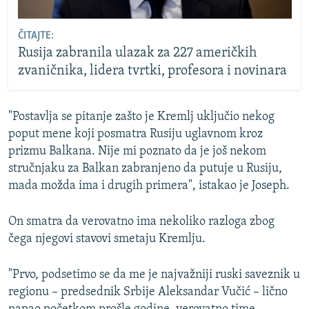
ČITAJTE:
Rusija zabranila ulazak za 227 američkih
zvaničnika, lidera tvrtki, profesora i novinara
"Postavlja se pitanje zašto je Kremlj uključio nekog
poput mene koji posmatra Rusiju uglavnom kroz
prizmu Balkana. Nije mi poznato da je još nekom
stručnjaku za Balkan zabranjeno da putuje u Rusiju,
mada možda ima i drugih primera", istakao je Joseph.
On smatra da verovatno ima nekoliko razloga zbog
čega njegovi stavovi smetaju Kremlju.
"Prvo, podsetimo se da me je najvažniji ruski saveznik u
regionu – predsednik Srbije Aleksandar Vučić – lično