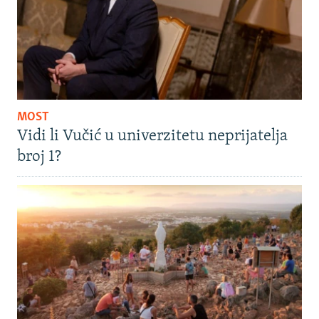
MOST
Vidi li Vučić u univerzitetu neprijatelja
broj 1?