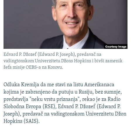
ISPRIČAJ MI
DNEVNO@RSE
SPECIJALI RSE
VIŠE OD NASLOVA
PRATITE NAS
GENOCID U SREBRENICI
Edvard P. Džozef (Edward P. Joseph), predavač na
POPLAVE I KLIZIŠTA U BIH 2024.
vašingtonskom Univerzitetu Džons Hopkins i bivši zamenik
šefa misije OEBS-a na Kosovu.
TV LIBERTY
Sve RFE/RL stranice
POST SCRIPTUM
Odluka Kremlja da me stavi na listu Amerikanaca
MOJA EVROPA
kojima je zabranjeno da putuju u Rusiju, bez sumnje,
predstavlja "neku vrstu priznanja", rekao je za Radio
TRI DECENIJE OD RATA U BIH
Slobodna Evropa (RSE), Edvard P. Džozef (Edward P.
SVE KARTE DEJTONA
Joseph), predavač na vašingtonskom Univerzitetu Džon
Hopkins (SAIS).
NASTANAK I RASPAD JUGOSLAVIJE