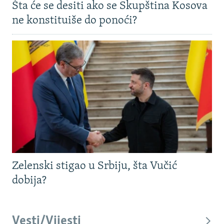
Šta će se desiti ako se Skupština Kosova
ne konstituiše do ponoći?
Zelenski stigao u Srbiju, šta Vučić
dobija?
Vesti/Vijesti