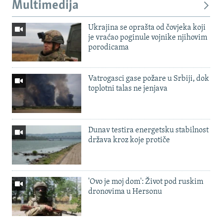
Multimedija
Ukrajina se oprašta od čovjeka koji
je vraćao poginule vojnike njihovim
porodicama
Vatrogasci gase požare u Srbiji, dok
toplotni talas ne jenjava
Dunav testira energetsku stabilnost
država kroz koje protiče
'Ovo je moj dom': Život pod ruskim
dronovima u Hersonu