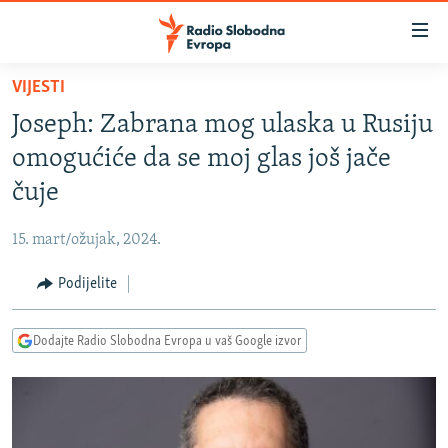
Dostupni
linkovi
Pređite
VIJESTI
na
VIJESTI
Joseph: Zabrana mog ulaska u Rusiju
glavni
BOSNA I HERCEGOVINA
sadržaj
omogućiće da se moj glas još jače
SRBIJA
Pređite
čuje
na
KOSOVO
glavnu
15. mart/ožujak, 2024.
CRNA GORA
navigaciju
Pređite
Podijelite
VIZUELNO
na
PODCASTI
VIDEO
pretragu
Dodajte Radio Slobodna Evropa u vaš Google izvor
RAT U UKRAJINI
FOTOGALERIJE
KINA NA BALKANU
INFOGRAFIKE
RSE PRIČE IZ SVIJETA