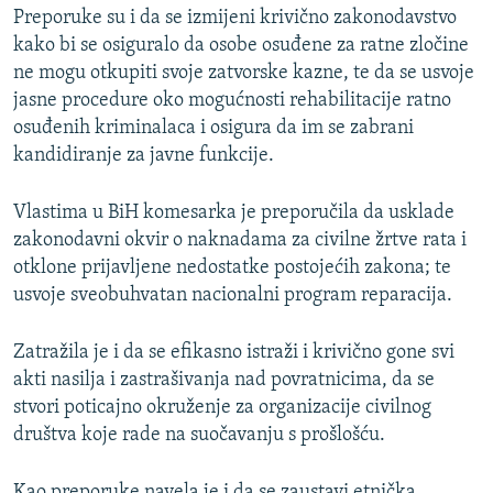
Preporuke su i da se izmijeni krivično zakonodavstvo
kako bi se osiguralo da osobe osuđene za ratne zločine
ne mogu otkupiti svoje zatvorske kazne, te da se usvoje
jasne procedure oko mogućnosti rehabilitacije ratno
osuđenih kriminalaca i osigura da im se zabrani
kandidiranje za javne funkcije.
Vlastima u BiH komesarka je preporučila da usklade
zakonodavni okvir o naknadama za civilne žrtve rata i
otklone prijavljene nedostatke postojećih zakona; te
usvoje sveobuhvatan nacionalni program reparacija.
Zatražila je i da se efikasno istraži i krivično gone svi
akti nasilja i zastrašivanja nad povratnicima, da se
stvori poticajno okruženje za organizacije civilnog
društva koje rade na suočavanju s prošlošću.
Kao preporuke navela je i da se zaustavi etnička