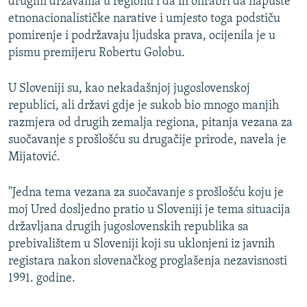
drugim državama u regionu i da ih ohrabri da napuste
etnonacionalističke narative i umjesto toga podstiču
pomirenje i podržavaju ljudska prava, ocijenila je u
pismu premijeru Robertu Golobu.
U Sloveniji su, kao nekadašnjoj jugoslovenskoj
republici, ali državi gdje je sukob bio mnogo manjih
razmjera od drugih zemalja regiona, pitanja vezana za
suočavanje s prošlošću su drugačije prirode, navela je
Mijatović.
"Jedna tema vezana za suočavanje s prošlošću koju je
moj Ured dosljedno pratio u Sloveniji je tema situacija
državljana drugih jugoslovenskih republika sa
prebivalištem u Sloveniji koji su uklonjeni iz javnih
registara nakon slovenačkog proglašenja nezavisnosti
1991. godine.