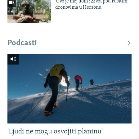
'Ovo je moj dom': Život pod ruskim
dronovima u Hersonu
Podcasti
'Ljudi ne mogu osvojiti planinu'