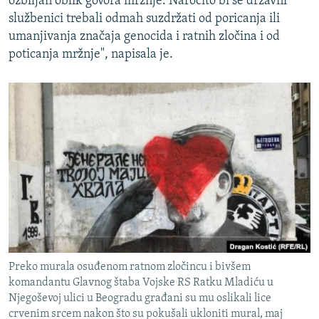
ozbiljan oblik govora mržnje. Naročito bi se državni
službenici trebali odmah suzdržati od poricanja ili
umanjivanja značaja genocida i ratnih zločina i od
poticanja mržnje", napisala je.
Preko murala osuđenom ratnom zločincu i bivšem
komandantu Glavnog štaba Vojske RS Ratku Mladiću u
Njegoševoj ulici u Beogradu građani su mu oslikali lice
crvenim srcem nakon što su pokušali ukloniti mural, maj