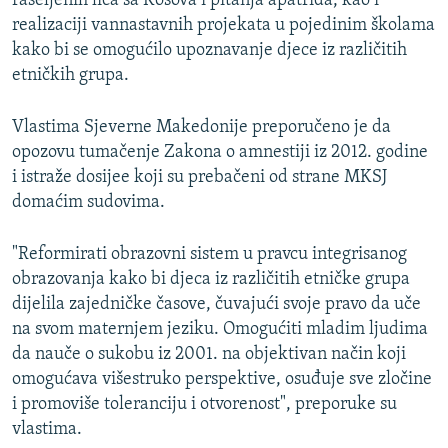
raseljenih lica sa Kosova i pitanja apatrida, kao i
realizaciji vannastavnih projekata u pojedinim školama
kako bi se omogućilo upoznavanje djece iz različitih
etničkih grupa.
Vlastima Sjeverne Makedonije preporučeno je da
opozovu tumačenje Zakona o amnestiji iz 2012. godine
i istraže dosijee koji su prebačeni od strane MKSJ
domaćim sudovima.
"Reformirati obrazovni sistem u pravcu integrisanog
obrazovanja kako bi djeca iz različitih etničke grupa
dijelila zajedničke časove, čuvajući svoje pravo da uče
na svom maternjem jeziku. Omogućiti mladim ljudima
da nauče o sukobu iz 2001. na objektivan način koji
omogućava višestruko perspektive, osuđuje sve zločine
i promoviše toleranciju i otvorenost", preporuke su
vlastima.