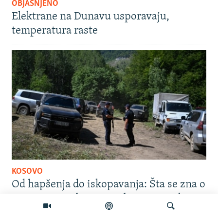
OBJAŠNJENO
Elektrane na Dunavu usporavaju,
temperatura raste
KOSOVO
Od hapšenja do iskopavanja: Šta se zna o
masovnoj grobnici u Zubinom Potoku?