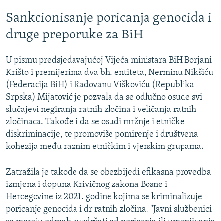
Sankcionisanje poricanja genocida i
druge preporuke za BiH
U pismu predsjedavajućoj Vijeća ministara BiH Borjani
Krišto i premijerima dva bh. entiteta, Nerminu Nikšiću
(Federacija BiH) i Radovanu Viškoviću (Republika
Srpska) Mijatović je pozvala da se odlučno osude svi
slučajevi negiranja ratnih zločina i veličanja ratnih
zločinaca. Takođe i da se osudi mržnje i etničke
diskriminacije, te promoviše pomirenje i društvena
kohezija među raznim etničkim i vjerskim grupama.
Zatražila je takođe da se obezbijedi efikasna provedba
izmjena i dopuna Krivičnog zakona Bosne i
Hercegovine iz 2021. godine kojima se kriminalizuje
poricanje genocida i dr ratnih zločina. "Javni službenici