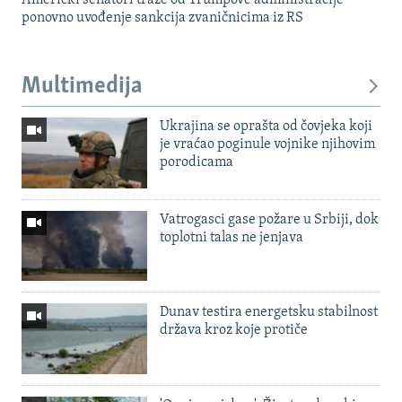
Američki senatori traže od Trumpove administracije
ponovno uvođenje sankcija zvaničnicima iz RS
Multimedija
Ukrajina se oprašta od čovjeka koji
je vraćao poginule vojnike njihovim
porodicama
Vatrogasci gase požare u Srbiji, dok
toplotni talas ne jenjava
Dunav testira energetsku stabilnost
država kroz koje protiče