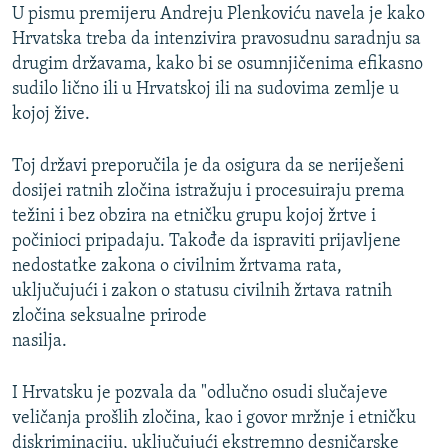
U pismu premijeru Andreju Plenkoviću navela je kako
Hrvatska treba da intenzivira pravosudnu saradnju sa
drugim državama, kako bi se osumnjičenima efikasno
sudilo lično ili u Hrvatskoj ili na sudovima zemlje u
kojoj žive.
Toj državi preporučila je da osigura da se neriješeni
dosijei ratnih zločina istražuju i procesuiraju prema
težini i bez obzira na etničku grupu kojoj žrtve i
počinioci pripadaju. Takođe da ispraviti prijavljene
nedostatke zakona o civilnim žrtvama rata,
uključujući i zakon o statusu civilnih žrtava ratnih
zločina seksualne prirode
nasilja.
I Hrvatsku je pozvala da "odlučno osudi slučajeve
veličanja prošlih zločina, kao i govor mržnje i etničku
diskriminaciju, uključujući ekstremno desničarske