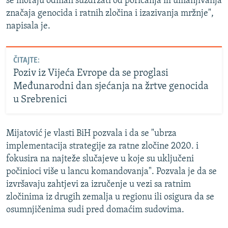
se moraju odmah suzdržati od poricanja ili umanjivanja
značaja genocida i ratnih zločina i izazivanja mržnje",
napisala je.
ČITAJTE:
Poziv iz Vijeća Evrope da se proglasi
Međunarodni dan sjećanja na žrtve genocida
u Srebrenici
Mijatović je vlasti BiH pozvala i da se "ubrza
implementacija strategije za ratne zločine 2020. i
fokusira na najteže slučajeve u koje su uključeni
počinioci više u lancu komandovanja". Pozvala je da se
izvršavaju zahtjevi za izručenje u vezi sa ratnim
zločinima iz drugih zemalja u regionu ili osigura da se
osumnjičenima sudi pred domaćim sudovima.