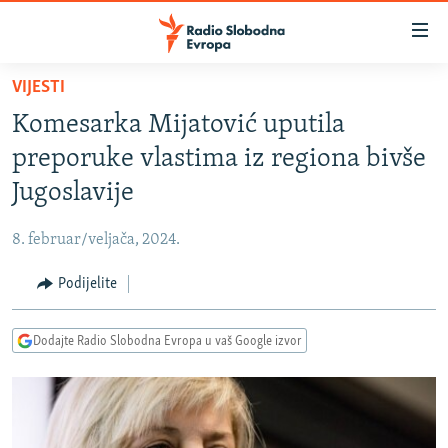
Dostupni
linkovi
Pređite
VIJESTI
na
VIJESTI
Komesarka Mijatović uputila
glavni
BOSNA I HERCEGOVINA
sadržaj
preporuke vlastima iz regiona bivše
SRBIJA
Pređite
Jugoslavije
na
KOSOVO
glavnu
8. februar/veljača, 2024.
CRNA GORA
navigaciju
Pređite
Podijelite
VIZUELNO
na
PODCASTI
VIDEO
pretragu
Dodajte Radio Slobodna Evropa u vaš Google izvor
RAT U UKRAJINI
FOTOGALERIJE
KINA NA BALKANU
INFOGRAFIKE
RSE PRIČE IZ SVIJETA