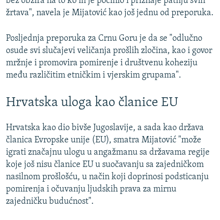
bez obzira na to ko ih je počinio i priznaje patnju svih
žrtava", navela je Mijatović kao još jednu od preporuka.
Posljednja preporuka za Crnu Goru je da se "odlučno
osude svi slučajevi veličanja prošlih zločina, kao i govor
mržnje i promovira pomirenje i društvenu koheziju
među različitim etničkim i vjerskim grupama".
Hrvatska uloga kao članice EU
Hrvatska kao dio bivše Jugoslavije, a sada kao država
članica Evropske unije (EU), smatra Mijatović "može
igrati značajnu ulogu u angažmanu sa državama regije
koje još nisu članice EU u suočavanju sa zajedničkom
nasilnom prošlošću, u način koji doprinosi podsticanju
pomirenja i očuvanju ljudskih prava za mirnu
zajedničku budućnost".