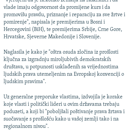
"Vjerujem da je nekoliko zemalja na raskrsnici i da
vlade imaju odgovornost da promijene kurs i da
promovišu pravdu, priznanje i reparaciju za sve žrtve i
pomirenje", napisala je premijerima u Bosni i
Hercegovini (BiH), te premijerima Srbije, Crne Gore,
Hrvatske, Sjeverne Makedonije i Slovenije.
Naglasila je kako je "oštra osuda zločina iz prošlosti
ključna za izgradnju miroljubivih demokratskih
društava, u potpunosti usklađenih sa vrijednostima
ljudskih prava utemeljenim na Evropskoj konvenciji o
ljudskim pravima".
Uz generalne preporuke vlastima, izdvojila je korake
koje vlasti i politički lideri u ovim državama trebaju
poduzeti, a koji bi "poboljšali poštivanje prava žrtava i
suočavanje s prošlošću kako u vašoj zemlji tako i na
regionalnom nivou".