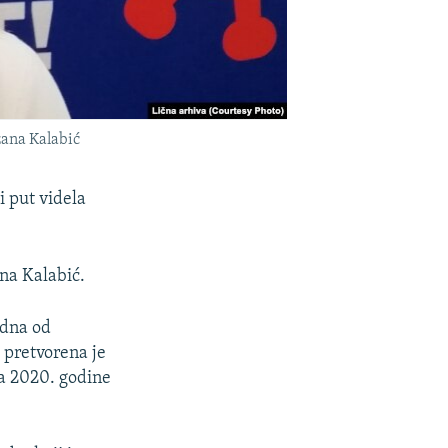
žana Kalabić
i put videla
na Kalabić.
edna od
 pretvorena je
a 2020. godine