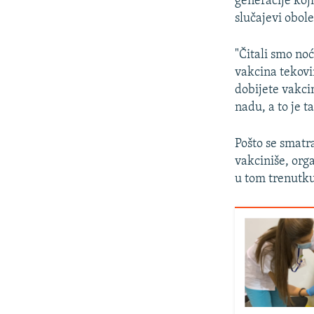
generacije koji
slučajevi obol
"Čitali smo noć
vakcina tekovi
dobijete vakcin
nadu, a to je t
Pošto se smatr
vakciniše, orga
u tom trenutku