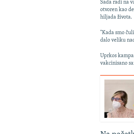
Sada radi na v
otvoren kao deo
hiljada života.
"Kada smo čuli
dalo veliku na
Uprkos kampanj
vakcinisano sa