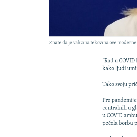
Znate da je vakcina tekovina ove moderne m
"Rad u COVID b
kako ljudi umir
Tako svoju pri
Pre pandemije 
centralnih u g
u COVID ambul
počela borbu 