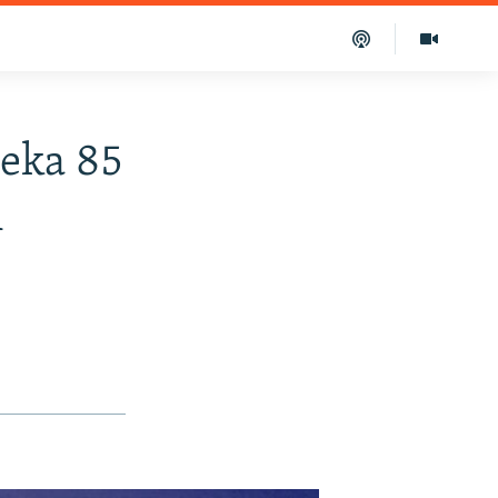
čeka 85
i