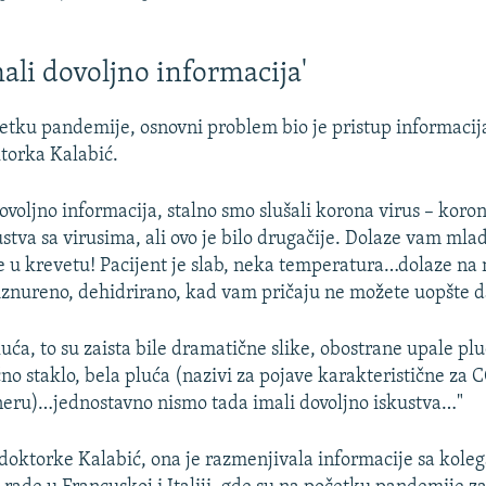
ali dovoljno informacija'
tku pandemije, osnovni problem bio je pristup informaci
torka Kalabić.
voljno informacija, stalno smo slušali korona virus – koron
stva sa virusima, ali ovo je bilo drugačije. Dolaze vam mlad
e u krevetu! Pacijent je slab, neka temperatura…dolaze na
, iznureno, dehidrirano, kad vam pričaju ne možete uopšte da
uća, to su zaista bile dramatične slike, obostrane upale plu
čno staklo, bela pluća (nazivi za pojave karakteristične za
neru)…jednostavno nismo tada imali dovoljno iskustva…"
oktorke Kalabić, ona je razmenjivala informacije sa koleg