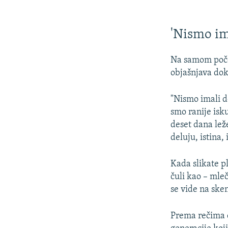
'Nismo im
Na samom poče
objašnjava dok
"Nismo imali do
smo ranije isku
deset dana lež
deluju, istina
Kada slikate pl
čuli kao – mle
se vide na ske
Prema rečima d