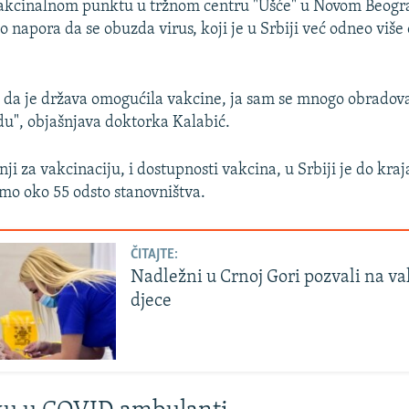
akcinalnom punktu u tržnom centru "Ušće" u Novom Beogra
 napora da se obuzda virus, koji je u Srbiji već odneo više
 da je država omogućila vakcine, ja sam se mnogo obradova
du", objašnjava doktorka Kalabić.
i za vakcinaciju, i dostupnosti vakcina, u Srbiji je do kraj
mo oko 55 odsto stanovništva.
ČITAJTE:
Nadležni u Crnoj Gori pozvali na va
djece