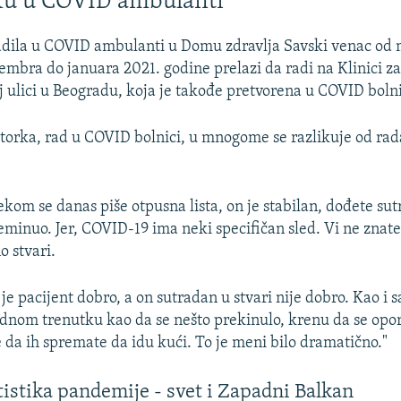
ku u COVID ambulanti
adila u COVID ambulanti u Domu zdravlja Savski venac od
embra do januara 2021. godine prelazi da radi na Klinici za
 ulici u Beogradu, koja je takođe pretvorena u COVID boln
torka, rad u COVID bolnici, u mnogome se razlikuje od ra
ekom se danas piše otpusna lista, on je stabilan, dođete sut
reminuo. Jer, COVID-19 ima neki specifičan sled. Vi ne znat
o stvari.
je pacijent dobro, a on sutradan u stvari nije dobro. Kao i 
jednom trenutku kao da se nešto prekinulo, krenu da se opo
e da ih spremate da idu kući. To je meni bilo dramatično."
istika pandemije - svet i Zapadni Balkan