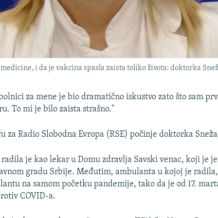
edicine, i da je vakcina spasla zaista toliko života: doktorka Sne
olnici za mene je bio dramatično iskustvo zato što sam prv
u. To mi je bilo zaista strašno."
ču za Radio Slobodna Evropa (RSE) počinje doktorka Sneža
radila je kao lekar u Domu zdravlja Savski venac, koji je j
lavnom gradu Srbije. Međutim, ambulanta u kojoj je radila,
antu na samom početku pandemije, tako da je od 17. mart
protiv COVID-a.