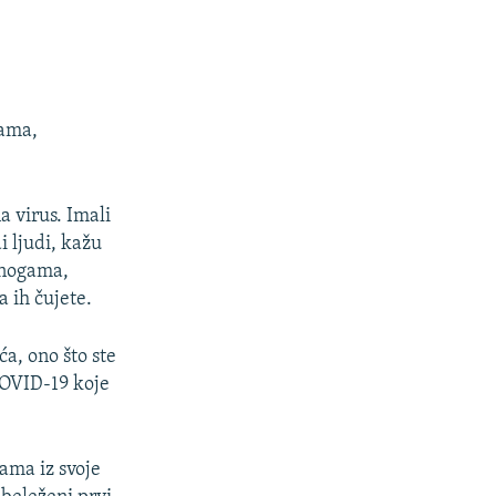
jama,
a virus. Imali
i ljudi, kažu
 nogama,
 ih čujete.
ća, ono što ste
 COVID-19 koje
ama iz svoje