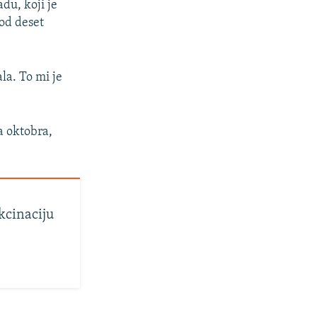
du, koji je
 od deset
la. To mi je
a oktobra,
kcinaciju