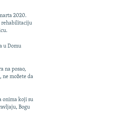
 marta 2020.
 rehabilitaciju
icu.
da u Domu
ra na posao,
e, ne možete da
sa onima koji su
ravljaju, Bogu