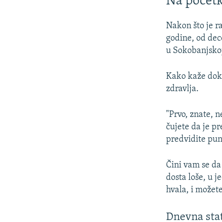
Na počet
Nakon što je r
godine, od dec
u Sokobanjskoj
Kako kaže dok
zdravlja.
"Prvo, znate, n
čujete da je p
predvidite pun
Čini vam se da 
dosta loše, u 
hvala, i možet
Dnevna stat