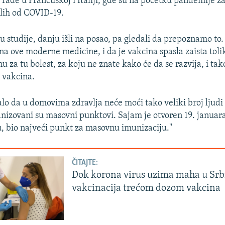
 rade u Francuskoj i Italiji, gde su na početku pandemije z
elih od COVID-19.
u studije, danju išli na posao, pa gledali da prepoznamo to.
na ove moderne medicine, i da je vakcina spasla zaista toli
u za tu bolest, za koju ne znate kako će da se razvija, i tak
a vakcina.
alo da u domovima zdravlja neće moći tako veliki broj ljudi
nizovani su masovni punktovi. Sajam je otvoren 19. januara, 
, bio najveći punkt za masovnu imunizaciju."
ČITAJTE:
Dok korona virus uzima maha u Srbi
vakcinacija trećom dozom vakcina