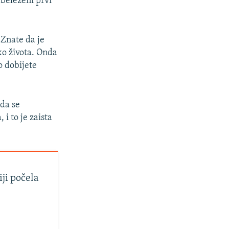
abeleženi prvi
 Znate da je
ko života. Onda
o dobijete
 da se
i to je zaista
ji počela