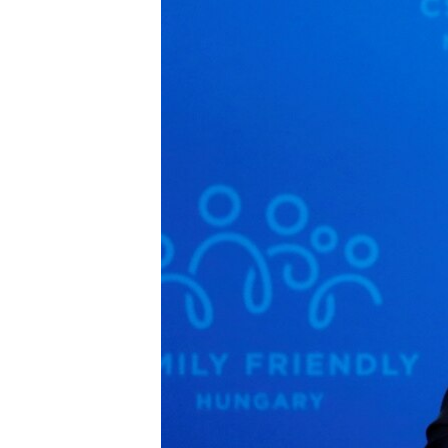
ISPRIČAJ MI
DNEVNO@RSE
SPECIJALI RSE
VIŠE OD NASLOVA
GENOCID U SREBRENICI
POPLAVE I KLIZIŠTA U BIH 2024.
TV LIBERTY
POST SCRIPTUM
MOJA EVROPA
TRI DECENIJE OD RATA U BIH
SVE KARTE DEJTONA
NASTANAK I RASPAD JUGOSLAVIJE