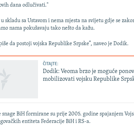
vih dana odlučivati."
u skladu sa Ustavom i nema mjesta na svijetu gdje se za
 samo nama pokušavaju tako nešto da kažu.
piše da postoji vojska Republike Srpske”, naveo je Dodik.
ČITAJTE:
Dodik: Veoma brzo je moguće pono
mobilizovati vojsku Republike Srps
 snage BiH formirane su prije 2005. godine spajanjem Voj
ovačkih entiteta Federacije BiH i RS-a.