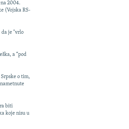
ena 2004.
ke (Vojska RS-
 da je "vrlo
eška, a “pod
 Srpske o tim,
i nametnute
a biti
ka koje nisu u