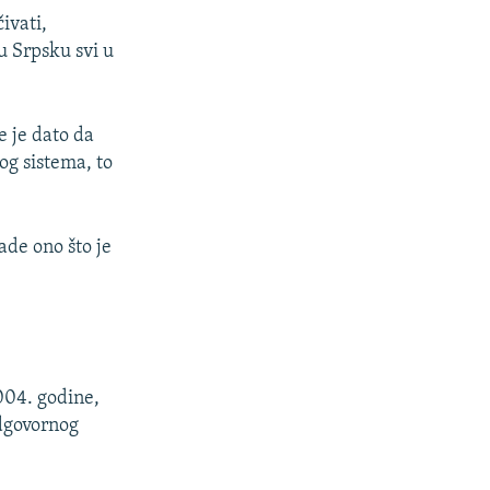
ivati,
u Srpsku svi u
e je dato da
g sistema, to
ade ono što je
004. godine,
odgovornog