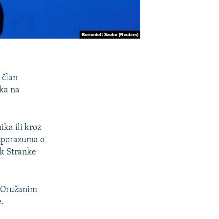
 član
nka na
ka ili kroz
 sporazuma o
k Stranke
 o Oružanim
e.