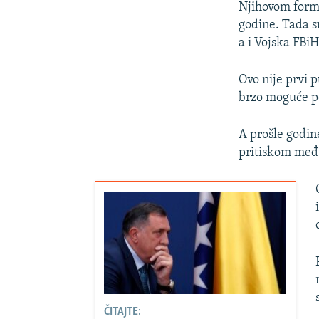
Njihovom formi
godine. Tada s
a i Vojska FBi
Ovo nije prvi p
brzo moguće po
A prošle godin
pritiskom međ
ČITAJTE: