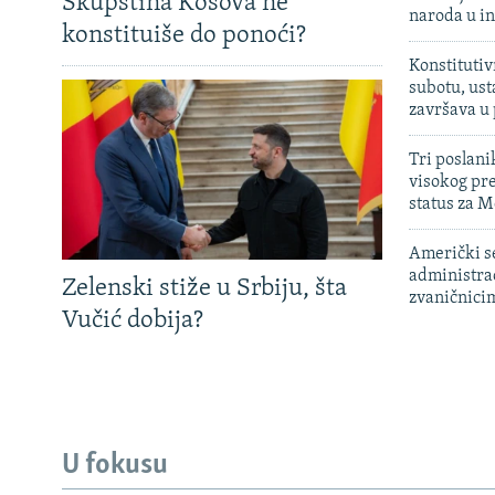
Skupština Kosova ne
naroda u in
konstituiše do ponoći?
Konstitutiv
subotu, ust
završava u
Tri poslani
visokog pr
status za M
Američki s
administra
Zelenski stiže u Srbiju, šta
zvaničnici
Vučić dobija?
U fokusu