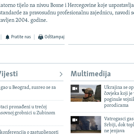
atorno tijelo na nivou Bosne i Hercegovine koje uspostavlja
standarde za pravosudnu profesionalnu zajednicu, navodi 
tavljen 2004. godine.
Pratite nas
Odštampaj
ijesti
Multimedija
igao u Beograd, susreo se sa
Ukrajina se op
čovjeka koji je
poginule vojni
porodicama
taci pronađeni u trećoj
sovnoj grobnici u Zubinom
Vatrogasci gas
Srbiji, dok topl
ne jenjava
konferencija o zastupljenosti