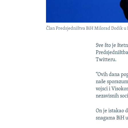
Član Predsjedništva BiH Milorad Dodik u 
Sve što je šte
Predsjedništba
Twitteru.
“Ovih dana pop
naše sporazume
vojsci i Visok
nezavisnih soc
On je istakao 
snagama BiH u 