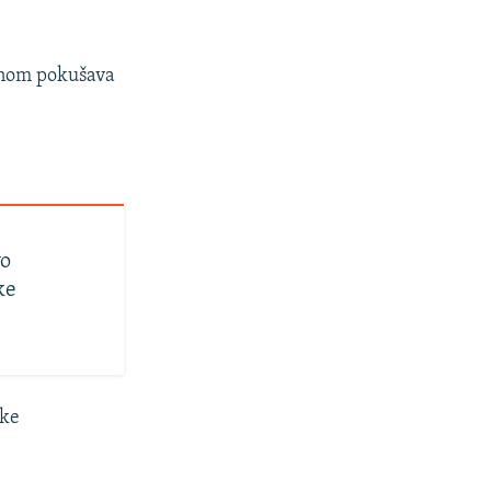
konom pokušava
vo
ke
ske