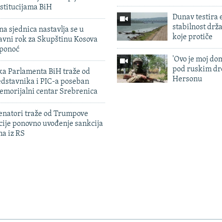
stitucijama BiH
Dunav testira
stabilnost drž
na sjednica nastavlja se u
koje protiče
avni rok za Skupštinu Kosova
 ponoć
'Ovo je moj dom
pod ruskim dr
ka Parlamenta BiH traže od
Hersonu
edstavnika i PIC-a poseban
emorijalni centar Srebrenica
enatori traže od Trumpove
cije ponovno uvođenje sankcija
ma iz RS