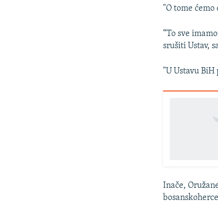
"O tome ćemo o
“To sve imamo 
srušiti Ustav,
"U Ustavu BiH 
Inače, Oružane
bosanskoherceg