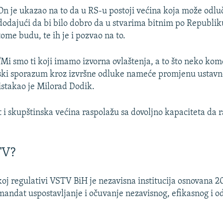
On je ukazao na to da u RS-u postoji većina koja može odluč
dodajući da bi bilo dobro da u stvarima bitnim po Republik
tome budu, te ih je i pozvao na to.
“Mi smo ti koji imamo izvorna ovlaštenja, a to što neko kom
ski sporazum kroz izvršne odluke nameće promjenu ustavno
 istakao je Milorad Dodik.
t i skupštinska većina raspolažu sa dovoljno kapaciteta da r
TV?
j regulativi VSTV BiH je nezavisna institucija osnovana 2
i mandat uspostavljanje i očuvanje nezavisnog, efikasnog i 