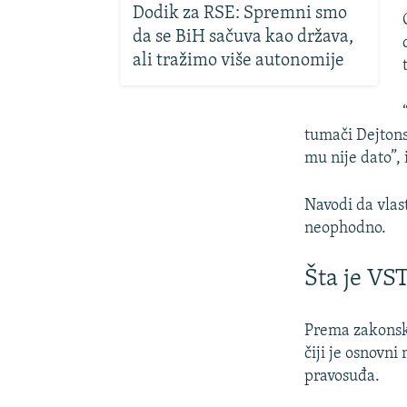
Dodik za RSE: Spremni smo
da se BiH sačuva kao država,
ali tražimo više autonomije
tumači Dejton
mu nije dato”,
Navodi da vlas
neophodno.
Šta je VS
Prema zakonsko
čiji je osnovn
pravosuđa.