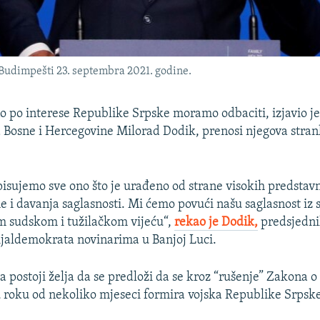
Budimpešti 23. septembra 2021. godine.
tno po interese Republike Srpske moramo odbaciti, izjavio je
 Bosne i Hercegovine Milorad Dodik, prenosi njegova stra
isujemo sve ono što je urađeno od strane visokih predstavni
 i davanja saglasnosti. Mi ćemo povući našu saglasnost iz
om sudskom i tužilačkom vijeću“,
rekao je Dodik,
predsjedni
ijaldemokrata novinarima u Banjoj Luci.
da postoji želja da se predloži da se kroz “rušenje” Zakona
roku od nekoliko mjeseci formira vojska Republike Srpsk