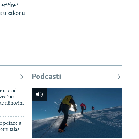
 etičke i
se u zakonu
Podcasti
rašta od
 vraćao
ke njihovim
e požare u
otni talas