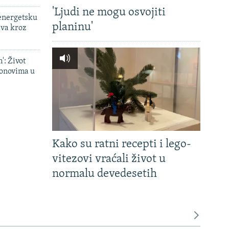
'Ljudi ne mogu osvojiti
 energetsku
planinu'
ava kroz
': Život
onovima u
Kako su ratni recepti i lego-
vitezovi vraćali život u
normalu devedesetih