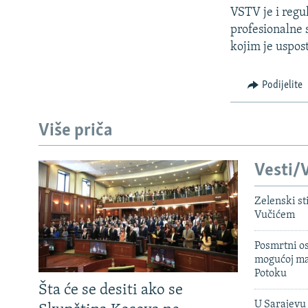
VSTV je i regul
profesionalne 
kojim je uspos
Podijelite
Više priča
Vesti/V
Zelenski st
Vučićem
Posmrtni os
mogućoj ma
Potoku
Šta će se desiti ako se
U Sarajevu 