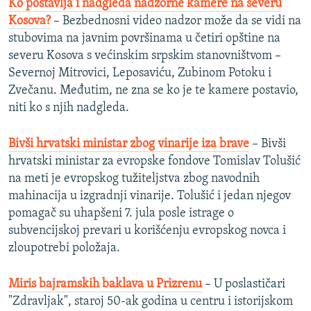
Ko postavlja i nadgleda nadzorne kamere na severu
Kosova?
– Bezbednosni video nadzor može da se vidi na
stubovima na javnim površinama u četiri opštine na
severu Kosova s većinskim srpskim stanovništvom –
Severnoj Mitrovici, Leposaviću, Zubinom Potoku i
Zvečanu. Međutim, ne zna se ko je te kamere postavio,
niti ko s njih nadgleda.
Bivši hrvatski ministar zbog vinarije iza brave
– Bivši
hrvatski ministar za evropske fondove Tomislav Tolušić
na meti je evropskog tužiteljstva zbog navodnih
mahinacija u izgradnji vinarije. Tolušić i jedan njegov
pomagač su uhapšeni 7. jula posle istrage o
subvencijskoj prevari u korišćenju evropskog novca i
zloupotrebi položaja.
Miris bajramskih baklava u Prizrenu
– U poslastičari
"Zdravljak", staroj 50-ak godina u centru i istorijskom