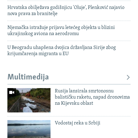
Hrvatska obilježava godišnjicu 'Oluje', Plenković najavio
nova prava za branitelje
Njemačka istražuje prijavu letećeg objekta u blizini
ukrajinskog aviona na aerodromu
U Beogradu uhapšena dvojica državljana Sirije zbog
krijumčarenja migranta u EU
Multimedija
Rusija lansirala smrtonosnu
balističku raketu, napad dronovima
na Kijevsku oblast
Vodostaj reka u Srbiji