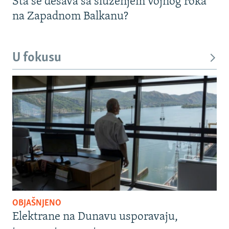
Šta se dešava sa služenjem vojnog roka
na Zapadnom Balkanu?
U fokusu
OBJAŠNJENO
Elektrane na Dunavu usporavaju,