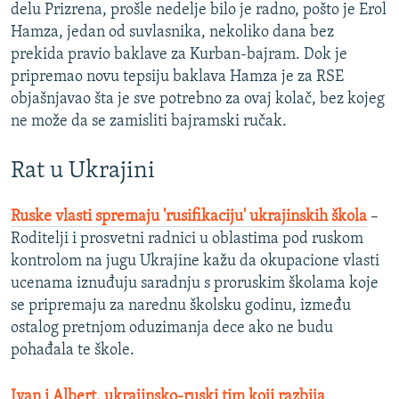
delu Prizrena, prošle nedelje bilo je radno, pošto je Erol
Hamza, jedan od suvlasnika, nekoliko dana bez
prekida pravio baklave za Kurban-bajram. Dok je
pripremao novu tepsiju baklava Hamza je za RSE
objašnjavao šta je sve potrebno za ovaj kolač, bez kojeg
ne može da se zamisliti bajramski ručak.
Rat u Ukrajini
Ruske vlasti spremaju 'rusifikaciju' ukrajinskih škola
–
Roditelji i prosvetni radnici u oblastima pod ruskom
kontrolom na jugu Ukrajine kažu da okupacione vlasti
ucenama iznuđuju saradnju s proruskim školama koje
se pripremaju za narednu školsku godinu, između
ostalog pretnjom oduzimanja dece ako ne budu
pohađala te škole.
Ivan i Albert, ukrajinsko-ruski tim koji razbija