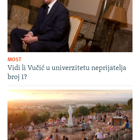
MOST
Vidi li Vučić u univerzitetu neprijatelja
broj 1?