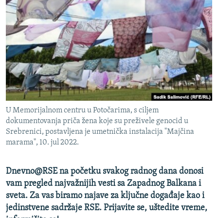
ISPRIČAJ MI
DNEVNO@RSE
SPECIJALI RSE
VIŠE OD NASLOVA
PRATITE NAS
GENOCID U SREBRENICI
POPLAVE I KLIZIŠTA U BIH 2024.
U Memorijalnom centru u Potočarima, s ciljem
TV LIBERTY
Sve RFE/RL stranice
dokumentovanja priča žena koje su preživele genocid u
POST SCRIPTUM
Srebrenici, postavljena je umetnička instalacija "Majčina
marama", 10. jul 2022.
MOJA EVROPA
TRI DECENIJE OD RATA U BIH
Dnevno@RSE na početku svakog radnog dana donosi
vam pregled najvažnijih vesti sa Zapadnog Balkana i
SVE KARTE DEJTONA
sveta. Za vas biramo najave za ključne događaje kao i
NASTANAK I RASPAD JUGOSLAVIJE
jedinstvene sadržaje RSE. Prijavite se, uštedite vreme,