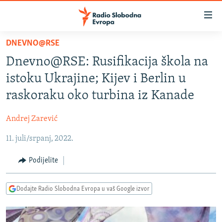
Dostupni
linkovi
Pređite
DNEVNO@RSE
na
VIJESTI
Dnevno@RSE: Rusifikacija škola na
glavni
BOSNA I HERCEGOVINA
sadržaj
istoku Ukrajine; Kijev i Berlin u
SRBIJA
Pređite
raskoraku oko turbina iz Kanade
na
KOSOVO
glavnu
Andrej Zarević
CRNA GORA
navigaciju
Pređite
11. juli/srpanj, 2022.
VIZUELNO
na
PODCASTI
VIDEO
Podijelite
pretragu
RAT U UKRAJINI
FOTOGALERIJE
Dodajte Radio Slobodna Evropa u vaš Google izvor
KINA NA BALKANU
INFOGRAFIKE
RSE PRIČE IZ SVIJETA