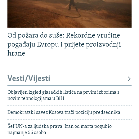
Od požara do suše: Rekordne vrućine
pogađaju Evropu i prijete proizvodnji
hrane
Vesti/Vijesti
Objavljen izgled glasačkih listića na prvim izborima s
novim tehnologijama u BiH
Demokratski savez Kosova traži poziciju predsednika
Šef UN-a za ljudska prava: Iran od marta pogubio
najmanje 56 osoba