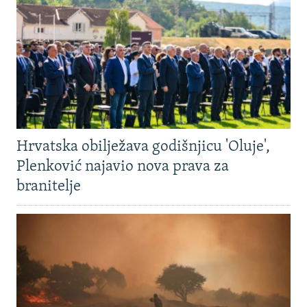
Hrvatska obilježava godišnjicu 'Oluje',
Plenković najavio nova prava za
branitelje