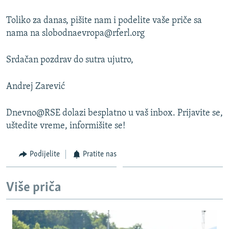
Toliko za danas, pišite nam i podelite vaše priče sa
nama na slobodnaevropa@rferl.org
Srdačan pozdrav do sutra ujutro,
Andrej Zarević
Dnevno@RSE dolazi besplatno u vaš inbox. Prijavite se,
uštedite vreme, informišite se!
Podijelite
Pratite nas
Više priča