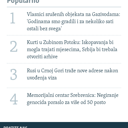
Popularno
1
Vlasnici srušenih objekata na Gazivodama:
'Godinama smo gradili i za nekoliko sati
ostali bez svega'
2
Kurti u Zubinom Potoku: Iskopavanja bi
mogla trajati mjesecima, Srbija bi trebala
otvoriti arhive
3
Rusi u Crnoj Gori traže nove adrese nakon
uvođenja viza
4
Memorijalni centar Srebrenica: Negiranje
genocida poraslo za više od 50 posto