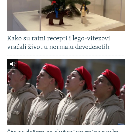
Kako su ratni recepti i lego-vitezovi
vraćali život u normalu devedesetih