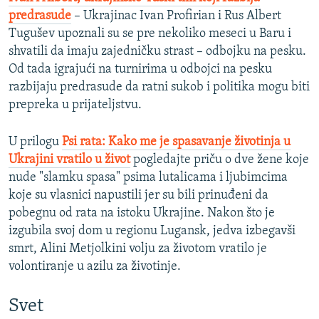
predrasude
– Ukrajinac Ivan Profirian i Rus Albert
Tugušev upoznali su se pre nekoliko meseci u Baru i
shvatili da imaju zajedničku strast – odbojku na pesku.
Od tada igrajući na turnirima u odbojci na pesku
razbijaju predrasude da ratni sukob i politika mogu biti
prepreka u prijateljstvu.
U prilogu
Psi rata: Kako me je spasavanje životinja u
Ukrajini vratilo u život
pogledajte priču o dve žene koje
nude "slamku spasa" psima lutalicama i ljubimcima
koje su vlasnici napustili jer su bili prinuđeni da
pobegnu od rata na istoku Ukrajine. Nakon što je
izgubila svoj dom u regionu Lugansk, jedva izbegavši
smrt, Alini Metjolkini volju za životom vratilo je
volontiranje u azilu za životinje.
Svet