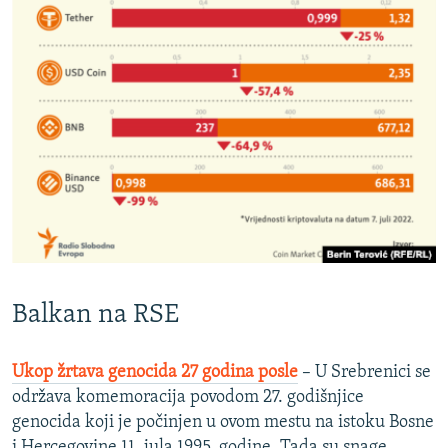
Balkan na RSE
Ukop žrtava genocida 27 godina posle
– U Srebrenici se
održava komemoracija povodom 27. godišnjice
genocida koji je počinjen u ovom mestu na istoku Bosne
i Hercegovine 11. jula 1995. godine. Tada su snage