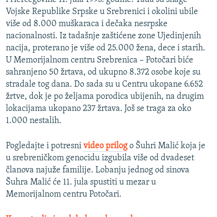
Vojske Republike Srpske u Srebrenici i okolini ubile
više od 8.000 muškaraca i dečaka nesrpske
nacionalnosti. Iz tadašnje zaštićene zone Ujedinjenih
nacija, proterano je više od 25.000 žena, dece i starih.
U Memorijalnom centru Srebrenica – Potočari biće
sahranjeno 50 žrtava, od ukupno 8.372 osobe koje su
stradale tog dana. Do sada su u Centru ukopane 6.652
žrtve, dok je po željama porodica ubijenih, na drugim
lokacijama ukopano 237 žrtava. Još se traga za oko
1.000 nestalih.
Pogledajte i potresni
video prilog
o Šuhri Malić koja je
u srebreničkom genocidu izgubila više od dvadeset
članova najuže familije. Lobanju jednog od sinova
Šuhra Malić će 11. jula spustiti u mezar u
Memorijalnom centru Potočari.