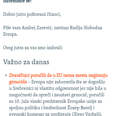
informišite se!
Dobro jutro poštovani čitaoci,
Piše vam Andrej Zarević, novinar Radija Slobodna
Evropa.
Ovog jutra za vas smo izabrali:
Važno za danas
Zvaničnici poručili da u EU nema mesta negiranju
genocida
– Evropa nije zaboravila šta se dogodilo
u Srebrenici ni vlastitu odgovornost jer nije bila u
mogućnosti da spreči i zaustavi genocid, poručili
su 10. jula visoki predstavnik Evropske unije za
spoljnu politiku i bezbednost Žozep Borelj i
evropski komesar za proširenje Oliver Varhelji.