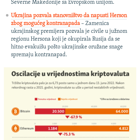
Severne Makedonije sa Evropskom unijom.
Ukrajina pozvala stanovništvo da napusti Herson
zbog mogućeg kontranapada
– Zamenica
ukrajinskog premijera pozvala je civile u južnom
regionu Hersona koji je okupirala Rusija da se
hitno evakuišu pošto ukrajinske oružane snage
spremaju kontranapad.