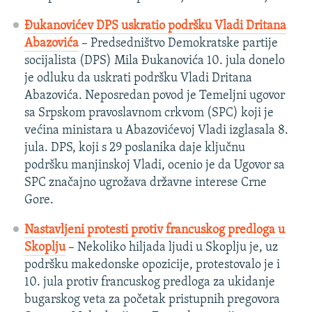
Đukanovićev DPS uskratio podršku Vladi Dritana
Abazovića
– Predsedništvo Demokratske partije
socijalista (DPS) Mila Đukanovića 10. jula donelo
je odluku da uskrati podršku Vladi Dritana
Abazovića. Neposredan povod je Temeljni ugovor
sa Srpskom pravoslavnom crkvom (SPC) koji je
većina ministara u Abazovićevoj Vladi izglasala 8.
jula. DPS, koji s 29 poslanika daje ključnu
podršku manjinskoj Vladi, ocenio je da Ugovor sa
SPC značajno ugrožava državne interese Crne
Gore.
Nastavljeni protesti protiv francuskog predloga u
Skoplju
– Nekoliko hiljada ljudi u Skoplju je, uz
podršku makedonske opozicije, protestovalo je i
10. jula protiv francuskog predloga za ukidanje
bugarskog veta za početak pristupnih pregovora