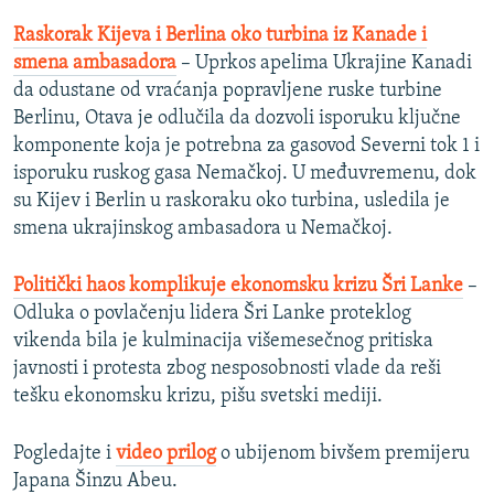
Raskorak Kijeva i Berlina oko turbina iz Kanade i
smena ambasadora
– Uprkos apelima Ukrajine Kanadi
da odustane od vraćanja popravljene ruske turbine
Berlinu, Otava je odlučila da dozvoli isporuku ključne
komponente koja je potrebna za gasovod Severni tok 1 i
isporuku ruskog gasa Nemačkoj. U međuvremenu, dok
su Kijev i Berlin u raskoraku oko turbina, usledila je
smena ukrajinskog ambasadora u Nemačkoj.
Politički haos komplikuje ekonomsku krizu Šri Lanke
–
Odluka o povlačenju lidera Šri Lanke proteklog
vikenda bila je kulminacija višemesečnog pritiska
javnosti i protesta zbog nesposobnosti vlade da reši
tešku ekonomsku krizu, pišu svetski mediji.
Pogledajte i
video prilog
o ubijenom bivšem premijeru
Japana Šinzu Abeu.