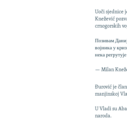
Uoči sjednice 
Knežević pozva
crnogorskih vo
Позивам Даниј
војника у криз
нека регрутује
— Milan Knež
Đurović je čla
manjinskoj Vla
U Vladi su Aba
naroda.