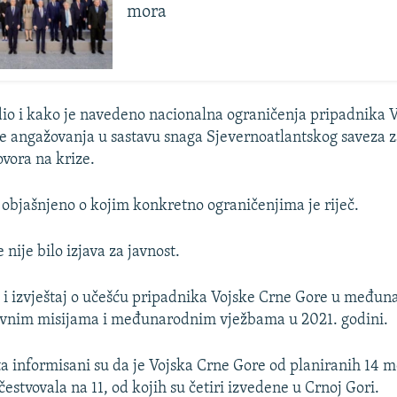
mora
rdio i kako je navedeno nacionalna ograničenja pripadnika 
e angažovanja u sastavu snaga Sjevernoatlantskog saveza 
ovora na krize.
objašnjeno o kojim konkretno ograničenjima je riječ.
nije bilo izjava za javnost.
e i izvještaj o učešću pripadnika Vojske Crne Gore u među
vnim misijama i međunarodnim vježbama u 2021. godini.
ta informisani su da je Vojska Crne Gore od planiranih 14
čestvovala na 11, od kojih su četiri izvedene u Crnoj Gori.