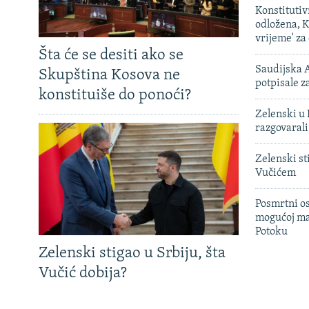
Konstituti
odložena, K
vrijeme' za
Šta će se desiti ako se
Saudijska A
Skupština Kosova ne
potpisale 
konstituiše do ponoći?
Zelenski u 
razgovarali
Zelenski st
Vučićem
Posmrtni os
mogućoj ma
Potoku
Zelenski stigao u Srbiju, šta
Vučić dobija?