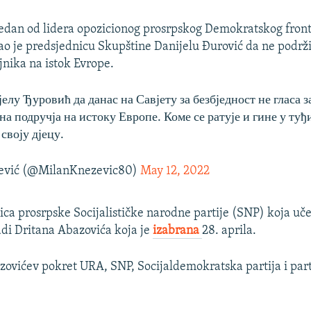
jedan od lidera opozicionog prosrpskog Demokratskog fron
o je predsjednicu Skupštine Danijelu Đurović da ne podrži
jnika na istok Evrope.
елу Ђуровић да данас на Савјету за безбједност не гласа 
на подручја на истоку Европе. Коме се ратује и гине у ту
 своју дјецу.
ević (@MilanKnezevic80)
May 12, 2022
nica prosrpske Socijalističke narodne partije (SNP) koja uč
di Dritana Abazovića koja je
izabrana
28. aprila.
zovićev pokret URA, SNP, Socijaldemokratska partija i par