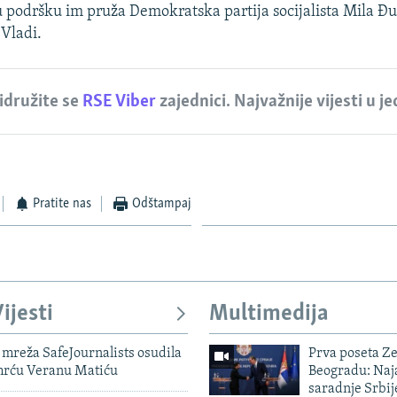
podršku im pruža Demokratska partija socijalista Mila Đ
 Vladi.
idružite se
RSE Viber
zajednici. Najvažnije vijesti u j
Pratite nas
Odštampaj
ijesti
Multimedija
mreža SafeJournalists osudila
Prva poseta Z
smrću Veranu Matiću
Beogradu: Naja
saradnje Srbij