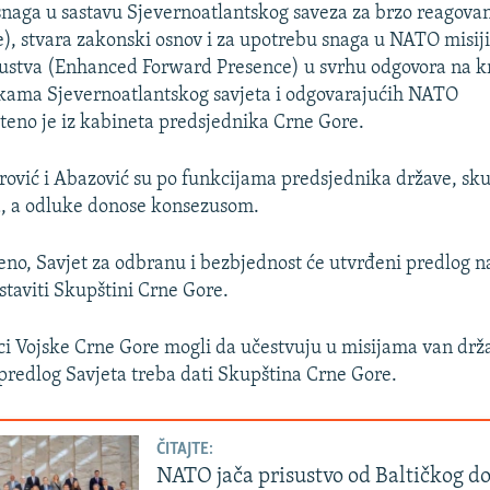
snaga u sastavu Sjevernoatlantskog saveza za brzo reagov
), stvara zakonski osnov i za upotrebu snaga u NATO misiji
ustva (Enhanced Forward Presence) u svrhu odgovora na kr
kama Sjevernoatlantskog savjeta i odgovarajućih NATO
teno je iz kabineta predsjednika Crne Gore.
ović i Abazović su po funkcijama predsjednika države, skup
a, a odluke donose konsezusom.
eno, Savjet za odbranu i bezbjednost će utvrđeni predlog n
staviti Skupštini Crne Gore.
ci Vojske Crne Gore mogli da učestvuju u misijama van drž
predlog Savjeta treba dati Skupština Crne Gore.
ČITAJTE:
NATO jača prisustvo od Baltičkog d