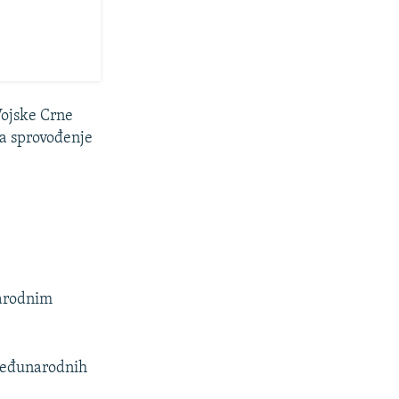
Vojske Crne
za sprovođenje
narodnim
 međunarodnih