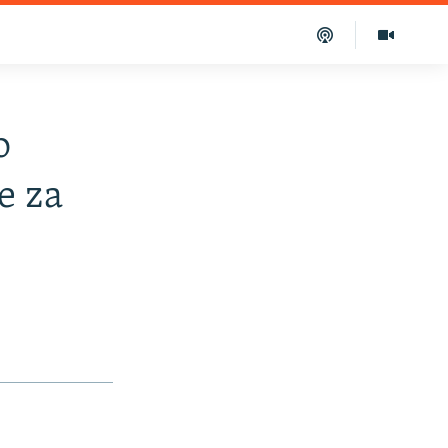
o
e za