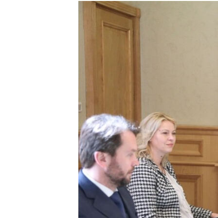
ISPRIČAJ MI
DNEVNO@RSE
SPECIJALI RSE
VIŠE OD NASLOVA
GENOCID U SREBRENICI
POPLAVE I KLIZIŠTA U BIH 2024.
TV LIBERTY
POST SCRIPTUM
MOJA EVROPA
TRI DECENIJE OD RATA U BIH
SVE KARTE DEJTONA
NASTANAK I RASPAD JUGOSLAVIJE