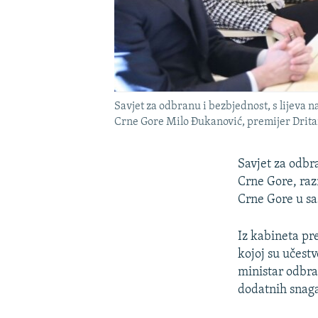
Savjet za odbranu i bezbjednost, s lijeva
Crne Gore Milo Đukanović, premijer Drit
Savjet za odbr
Crne Gore, raz
Crne Gore u sa
Iz kabineta pr
kojoj su učest
ministar odbra
dodatnih snaga