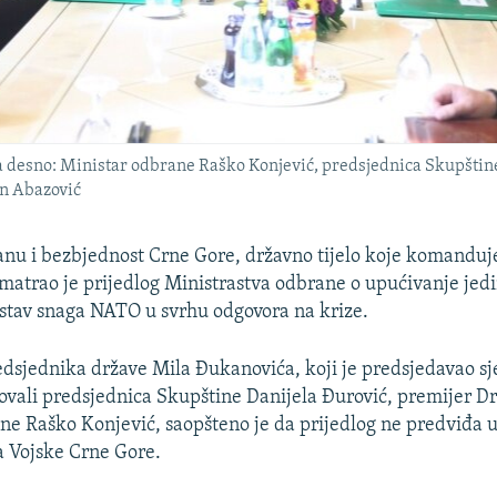
 na desno: Ministar odbrane Raško Konjević, predsjednica Skupštin
an Abazović
anu i bezbjednost Crne Gore, državno tijelo koje komandu
matrao je prijedlog Ministrastva odbrane o upućivanje jedi
stav snaga NATO u svrhu odgovora na krize.
edsjednika države Mila Đukanovića, koji je predsjedavao s
vovali predsjednica Skupštine Danijela Đurović, premijer Dr
ne Raško Konjević, saopšteno je da prijedlog ne predviđa 
 Vojske Crne Gore.