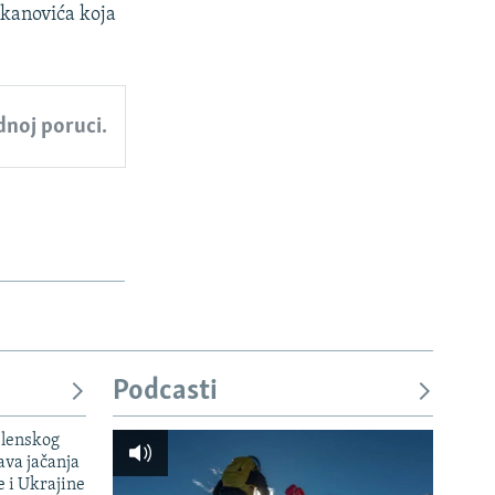
ukanovića koja
ednoj poruci.
Podcasti
elenskog
va jačanja
e i Ukrajine