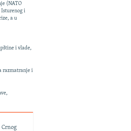
anje (NATO
 Isturenog i
ize, a u
štine i vlade,
a razmatranje i
ave,
o Crnog