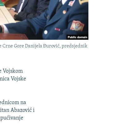
e Crne Gore Danijela Đurović, predsjednik
je Vojskom
nica Vojske
jednicom na
itan Abazović i
upućivanje