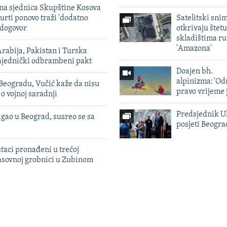
vna sjednica Skupštine Kosova
urti ponovo traži 'dodatno
Satelitski sni
 dogovor
otkrivaju štetu
skladištima r
'Amazona'
rabija, Pakistan i Turska
zajednički odbrambeni pakt
Doajen bh.
alpinizma: 'Od
Beogradu, Vučić kaže da nisu
pravo vrijeme 
 o vojnoj saradnji
Predsjednik U
igao u Beograd, susreo se sa
posjeti Beogr
taci pronađeni u trećoj
sovnoj grobnici u Zubinom