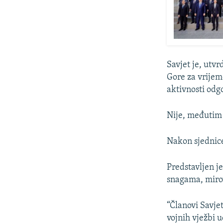
Savjet je, utv
Gore za vrijem
aktivnosti odg
Nije, međutim 
Nakon sjednice 
Predstavljen j
snagama, miro
“Članovi Savje
vojnih vježbi u