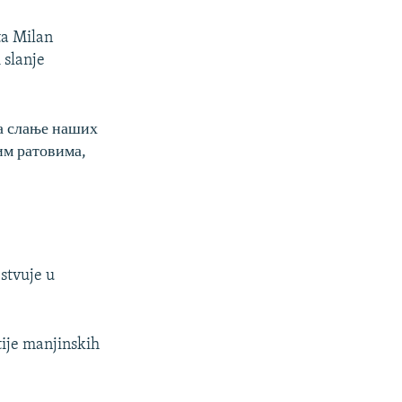
ta Milan
 slanje
за слање наших
ђим ратовима,
estvuje u
tije manjinskih