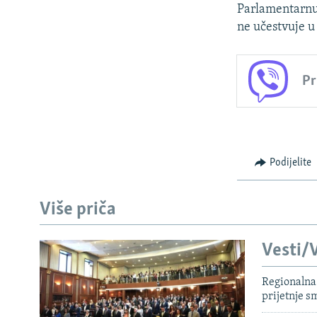
Parlamentarnu 
ne učestvuje u
Pr
Podijelite
Više priča
Vesti/V
Regionalna 
prijetnje 