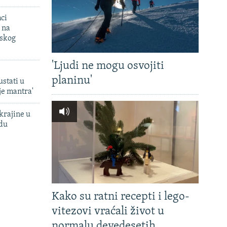
mci
 na
uskog
'Ljudi ne mogu osvojiti
planinu'
ustati u
je mantra'
krajine u
adu
Kako su ratni recepti i lego-
vitezovi vraćali život u
normalu devedesetih