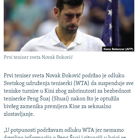
ISPRIČAJ MI
DNEVNO@RSE
SPECIJALI RSE
VIŠE OD NASLOVA
PRATITE NAS
GENOCID U SREBRENICI
Prvi teniser sveta Novak Đoković
POPLAVE I KLIZIŠTA U BIH 2024.
TV LIBERTY
Sve RFE/RL stranice
Prvi teniser sveta Novak Đoković podržao je odluku
Svetskog udruženja teniserki (WTA) da suspenduje sve
POST SCRIPTUM
teniske turnire u Kini zbog zabrinutosti za bezbednost
MOJA EVROPA
teniserke Peng Šuaj (Shuai) nakon što je optužila
TRI DECENIJE OD RATA U BIH
bivšeg zamenika premijera Kine za seksualno
zlostavljanje.
SVE KARTE DEJTONA
NASTANAK I RASPAD JUGOSLAVIJE
„U potpunosti podržavam odluku WTA jer nemamo