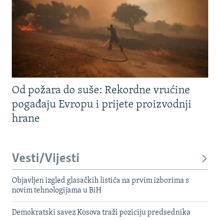
Od požara do suše: Rekordne vrućine
pogađaju Evropu i prijete proizvodnji
hrane
Vesti/Vijesti
Objavljen izgled glasačkih listića na prvim izborima s
novim tehnologijama u BiH
Demokratski savez Kosova traži poziciju predsednika