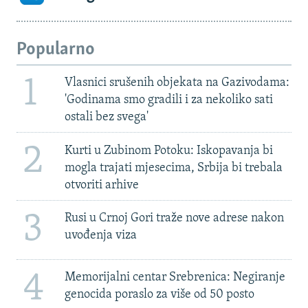
Popularno
1
Vlasnici srušenih objekata na Gazivodama:
'Godinama smo gradili i za nekoliko sati
ostali bez svega'
2
Kurti u Zubinom Potoku: Iskopavanja bi
mogla trajati mjesecima, Srbija bi trebala
otvoriti arhive
3
Rusi u Crnoj Gori traže nove adrese nakon
uvođenja viza
4
Memorijalni centar Srebrenica: Negiranje
genocida poraslo za više od 50 posto