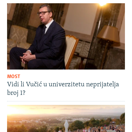
MOST
Vidi li Vučić u univerzitetu neprijatelja
broj 1?