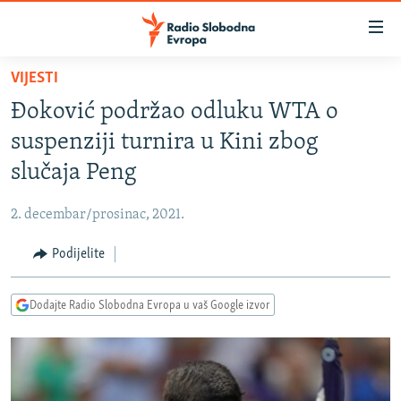
Dostupni
linkovi
Pređite
VIJESTI
na
VIJESTI
Đoković podržao odluku WTA o
glavni
BOSNA I HERCEGOVINA
sadržaj
suspenziji turnira u Kini zbog
SRBIJA
Pređite
slučaja Peng
na
KOSOVO
glavnu
2. decembar/prosinac, 2021.
CRNA GORA
navigaciju
Pređite
Podijelite
VIZUELNO
na
PODCASTI
VIDEO
pretragu
Dodajte Radio Slobodna Evropa u vaš Google izvor
RAT U UKRAJINI
FOTOGALERIJE
KINA NA BALKANU
INFOGRAFIKE
RSE PRIČE IZ SVIJETA