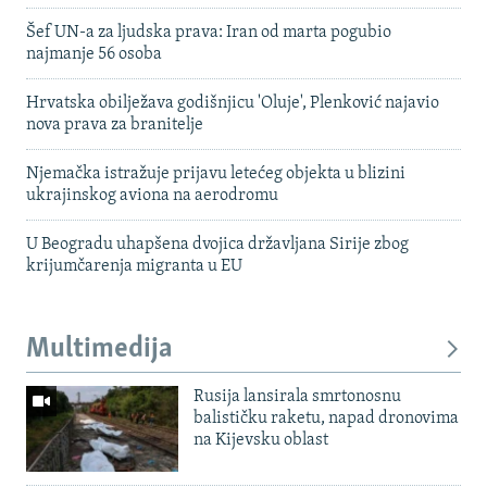
Šef UN-a za ljudska prava: Iran od marta pogubio
najmanje 56 osoba
Hrvatska obilježava godišnjicu 'Oluje', Plenković najavio
nova prava za branitelje
Njemačka istražuje prijavu letećeg objekta u blizini
ukrajinskog aviona na aerodromu
U Beogradu uhapšena dvojica državljana Sirije zbog
krijumčarenja migranta u EU
Multimedija
Rusija lansirala smrtonosnu
balističku raketu, napad dronovima
na Kijevsku oblast