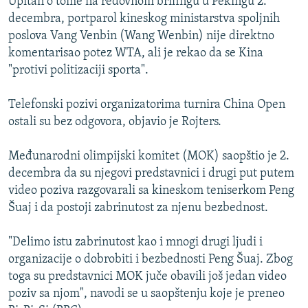
Upitan o tome na redovnom brifingu u Pekingu 2.
decembra, portparol kineskog ministarstva spoljnih
poslova Vang Venbin (Wang Wenbin) nije direktno
komentarisao potez WTA, ali je rekao da se Kina
"protivi politizaciji sporta".
Telefonski pozivi organizatorima turnira China Open
ostali su bez odgovora, objavio je Rojters.
Međunarodni olimpijski komitet (MOK) saopštio je 2.
decembra da su njegovi predstavnici i drugi put putem
video poziva razgovarali sa kineskom teniserkom Peng
Šuaj i da postoji zabrinutost za njenu bezbednost.
"Delimo istu zabrinutost kao i mnogi drugi ljudi i
organizacije o dobrobiti i bezbednosti Peng Šuaj. Zbog
toga su predstavnici MOK juče obavili još jedan video
poziv sa njom", navodi se u saopštenju koje je preneo