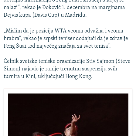
dovoljno informacija o Peng Šuai i situaciji u kojoj se
nalazi“, rekao je Đoković 1. decembra na marginama
Dejvis kupa (Davis Cup) u Madridu.
„Mislim da je pozicija WTA veoma odvažna i veoma
hrabra“, rekao je srpski teniser dodajući da je zdravlje
Peng Šuai „od najvećeg značaja za svet tenisa“.
Čelnik svetske teniske organizacije Stiv Sajmon (Steve
Simon) najavio je ranije trenutnu suspenziju svih
turnira u Kini, uključujući Hong Kong.