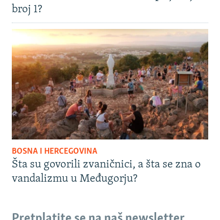
broj 1?
BOSNA I HERCEGOVINA
Šta su govorili zvaničnici, a šta se zna o
vandalizmu u Međugorju?
Pretplatite se na naš newsletter