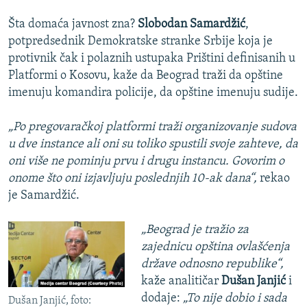
Šta domaća javnost zna?
Slobodan Samardžić
,
potpredsednik Demokratske stranke Srbije koja je
protivnik čak i polaznih ustupaka Prištini definisanih u
Platformi o Kosovu, kaže da Beograd traži da opštine
imenuju komandira policije, da opštine imenuju sudije.
„Po pregovaračkoj platformi traži organizovanje sudova
u dve instance ali oni su toliko spustili svoje zahteve, da
oni više ne pominju prvu i drugu instancu. Govorim o
onome što oni izjavljuju poslednjih 10-ak dana“,
rekao
je Samardžić.
„Beograd je tražio za
zajednicu opština ovlašćenja
države odnosno republike“,
kaže analitičar
Dušan Janjić
i
dodaje:
„To nije dobio i sada
Dušan Janjić, foto: