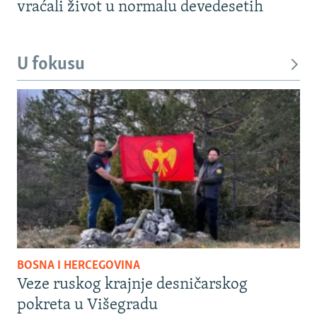
vraćali život u normalu devedesetih
U fokusu
BOSNA I HERCEGOVINA
Veze ruskog krajnje desničarskog
pokreta u Višegradu