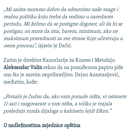
„Mi zaista moramo dobro da odmerimo naše snage i
realnu politiku koju treba da vodimo u narednom
periodu. Mi želimo da se postigne dogovor, ali da bi se
postigao, on mora da ima, barem, minimum, ako ne
maksimum pravednosti za sve strane koje učestvuju u
ovom procesu“,
izjavio je Dačić.
Zatim je direktor Kancelarije za Kosovo i Metohiju
Aleksandar Vulin
rekao da na ponuđenom papiru piše
ono što je sasvim neprihvatljivo. Dejan Anastasijević,
međutim, kaže:
„Pomalo je čudno da, ako vam ponude ništa, vi ostanete
11 sati i razgovarate o tom ništa, a toliko je trajala
poslednja runda dijaloga u kabinetu lejdi Ešton.“
O nadležnostima zajednice opština