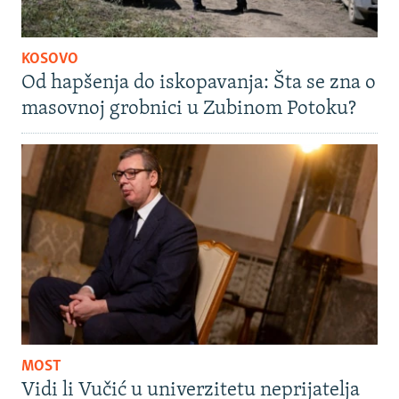
KOSOVO
Od hapšenja do iskopavanja: Šta se zna o
masovnoj grobnici u Zubinom Potoku?
MOST
Vidi li Vučić u univerzitetu neprijatelja