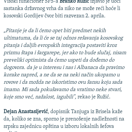
Visoki funkcioner SPS-a
Branko Ružić
izjavio je uoči
sastanka državnog vrha da niko ne može reći hoće li
kosovski Gordijev čvor biti razvezan 2. aprila.
„Pitanje je da li ćemo opet biti predmet nekih
ultimatuma, da li će se taj odnos rešavanja kosovskog
pitanja i daljih evropskih integracija postaviti kroz
prizmu štapa i šargarepe, jer ako to bude slučaj, nisam
preveliki optimista da ćemo uspeti da dođemo do
dogovora. da je u interesu i nas i Albanaca da pravimo
korake napred, a ne da se na neki način ukopamo u
rovove i da možda ne iskoristimo ovu šansu koju sada
imamo. Mi sada pokušavamo da vratimo neke stvari,
koje smo već, nažalost, izgubili",
rekao je Ružić.
Dejan Anastasijević
, dopisnik Tanjuga iz Brisela kaže
da, koliko se zna, sporno je prenošenje nadležnosti na
srpsku zajednicu opština u izboru lokalnih šefova