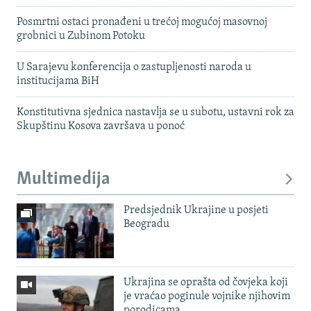
Posmrtni ostaci pronađeni u trećoj mogućoj masovnoj
grobnici u Zubinom Potoku
U Sarajevu konferencija o zastupljenosti naroda u
institucijama BiH
Konstitutivna sjednica nastavlja se u subotu, ustavni rok za
Skupštinu Kosova završava u ponoć
Multimedija
Predsjednik Ukrajine u posjeti
Beogradu
Ukrajina se oprašta od čovjeka koji
je vraćao poginule vojnike njihovim
porodicama