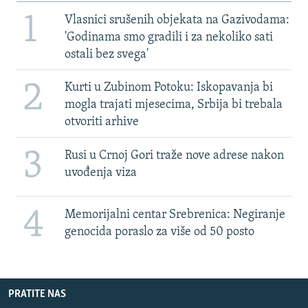
1
Vlasnici srušenih objekata na Gazivodama:
'Godinama smo gradili i za nekoliko sati
ostali bez svega'
2
Kurti u Zubinom Potoku: Iskopavanja bi
mogla trajati mjesecima, Srbija bi trebala
otvoriti arhive
3
Rusi u Crnoj Gori traže nove adrese nakon
uvođenja viza
4
Memorijalni centar Srebrenica: Negiranje
genocida poraslo za više od 50 posto
PRATITE NAS