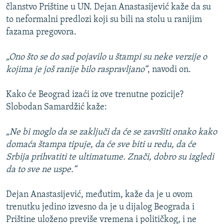
članstvo Prištine u UN. Dejan Anastasijević kaže da su
to neformalni predlozi koji su bili na stolu u ranijim
fazama pregovora.
„Ono što se do sad pojavilo u štampi su neke verzije o
kojima je još ranije bilo raspravljano“
, navodi on.
Kako će Beograd izaći iz ove trenutne pozicije?
Slobodan Samardžić kaže:
„Ne bi moglo da se zaključi da će se završiti onako kako
domaća štampa tipuje, da će sve biti u redu, da će
Srbija prihvatiti te ultimatume. Znači, dobro su izgledi
da to sve ne uspe.“
Dejan Anastasijević, međutim, kaže da je u ovom
trenutku jedino izvesno da je u dijalog Beograda i
Prištine uloženo previše vremena i političkog, i ne