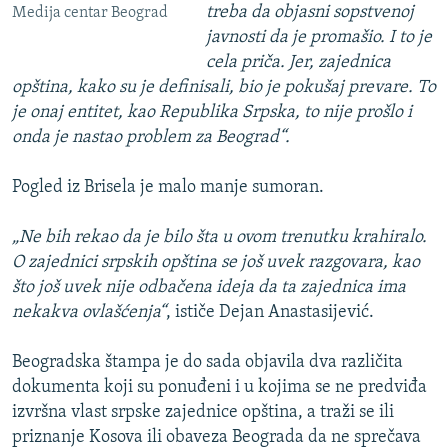
treba da objasni sopstvenoj
Medija centar Beograd
javnosti da je promašio. I to je
cela priča. Jer, zajednica
opština, kako su je definisali, bio je pokušaj prevare. To
je onaj entitet, kao Republika Srpska, to nije prošlo i
onda je nastao problem za Beograd“.
Pogled iz Brisela je malo manje sumoran.
„Ne bih rekao da je bilo šta u ovom trenutku krahiralo.
O zajednici srpskih opština se još uvek razgovara, kao
što još uvek nije odbačena ideja da ta zajednica ima
nekakva ovlašćenja“
, ističe Dejan Anastasijević.
Beogradska štampa je do sada objavila dva različita
dokumenta koji su ponuđeni i u kojima se ne predviđa
izvršna vlast srpske zajednice opština, a traži se ili
priznanje Kosova ili obaveza Beograda da ne sprečava