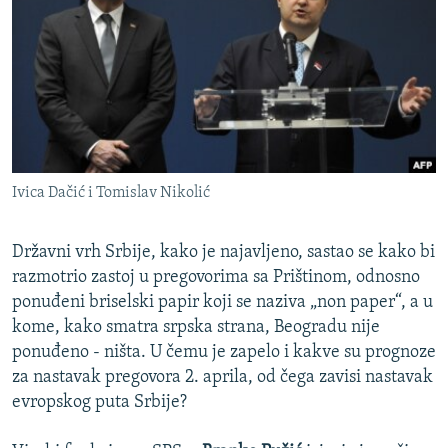
ISPRIČAJ MI
DNEVNO@RSE
SPECIJALI RSE
VIŠE OD NASLOVA
PRATITE NAS
GENOCID U SREBRENICI
Ivica Dačić i Tomislav Nikolić
POPLAVE I KLIZIŠTA U BIH 2024.
TV LIBERTY
Sve RFE/RL stranice
Državni vrh Srbije, kako je najavljeno, sastao se kako bi
POST SCRIPTUM
razmotrio zastoj u pregovorima sa Prištinom, odnosno
ponuđeni briselski papir koji se naziva „non paper“, a u
MOJA EVROPA
kome, kako smatra srpska strana, Beogradu nije
TRI DECENIJE OD RATA U BIH
ponuđeno - ništa. U čemu je zapelo i kakve su prognoze
za nastavak pregovora 2. aprila, od čega zavisi nastavak
SVE KARTE DEJTONA
evropskog puta Srbije?
NASTANAK I RASPAD JUGOSLAVIJE