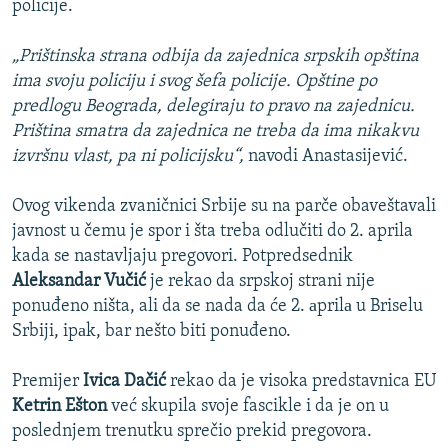
policije.
„Prištinska strana odbija da zajednica srpskih opština
ima svoju policiju i svog šefa policije. Opštine po
predlogu Beograda, delegiraju to pravo na zajednicu.
Priština smatra da zajednica ne treba da ima nikakvu
izvršnu vlast, pa ni policijsku“,
navodi Anastasijević.
Ovog vikenda zvaničnici Srbije su na parče obaveštavali
javnost u čemu je spor i šta treba odlučiti do 2. aprila
kada se nastavljaju pregovori. Potpredsednik
Aleksandar Vučić
je rekao da srpskoj strani nije
ponuđeno ništa, ali da se nada da će 2. аprilа u Briselu
Srbiji, ipаk, bar nešto biti ponuđeno.
Premijer
Ivica Dačić
rekao da je visoka predstavnica EU
Ketrin Ešton
već skupila svoje fascikle i da je on u
poslednjem trenutku sprečio prekid pregovora.