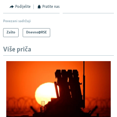
Podijelite
Pratite nas
Povezani sadržaji
Zašto
Dnevno@RSE
Više priča