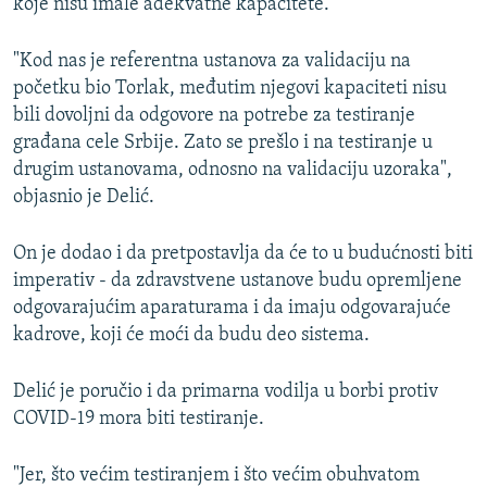
koje nisu imale adekvatne kapacitete.
"Kod nas je referentna ustanova za validaciju na
početku bio Torlak, međutim njegovi kapaciteti nisu
bili dovoljni da odgovore na potrebe za testiranje
građana cele Srbije. Zato se prešlo i na testiranje u
drugim ustanovama, odnosno na validaciju uzoraka",
objasnio je Delić.
On je dodao i da pretpostavlja da će to u budućnosti biti
imperativ - da zdravstvene ustanove budu opremljene
odgovarajućim aparaturama i da imaju odgovarajuće
kadrove, koji će moći da budu deo sistema.
Delić je poručio i da primarna vodilja u borbi protiv
COVID-19 mora biti testiranje.
"Jer, što većim testiranjem i što većim obuhvatom