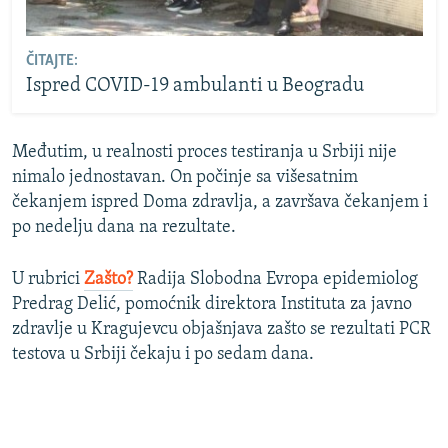
ČITAJTE:
Ispred COVID-19 ambulanti u Beogradu
Međutim, u realnosti proces testiranja u Srbiji nije
nimalo jednostavan. On počinje sa višesatnim
čekanjem ispred Doma zdravlja, a završava čekanjem i
po nedelju dana na rezultate.
U rubrici
Zašto?
Radija Slobodna Evropa epidemiolog
Predrag Delić, pomoćnik direktora Instituta za javno
zdravlje u Kragujevcu objašnjava zašto se rezultati PCR
testova u Srbiji čekaju i po sedam dana.