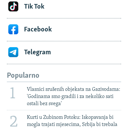
Tik Tok
Facebook
Telegram
Popularno
1
Vlasnici srušenih objekata na Gazivodama:
'Godinama smo gradili i za nekoliko sati
ostali bez svega'
2
Kurti u Zubinom Potoku: Iskopavanja bi
mogla trajati mjesecima, Srbija bi trebala