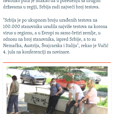
nekoliko puta je istakao da u poređenju sa drugim
državama u regiji, Srbija radi najveći broj testova.
"Srbija je po ukupnom broju urađenih testova na
100.000 stanovnika uradila najviše testova na korona
virus u regionu, a u Evropi su samo četiri zemlje, u
odnosu na broj stanovnika, ispred Srbije, a to su
Nemačka, Austrija, Švajcarska i Italija", rekao je Vučić
4. jula na konferenciji za novinare.