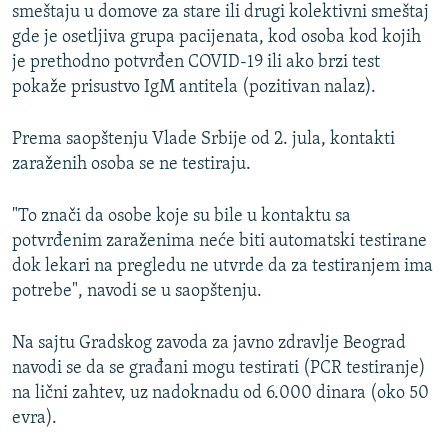
smeštaju u domove za stare ili drugi kolektivni smeštaj
gde je osetljiva grupa pacijenata, kod osoba kod kojih
je prethodno potvrđen COVID-19 ili ako brzi test
pokaže prisustvo IgM antitela (pozitivan nalaz).
Prema saopštenju Vlade Srbije od 2. jula, kontakti
zaraženih osoba se ne testiraju.
"To znači da osobe koje su bile u kontaktu sa
potvrđenim zaraženima neće biti automatski testirane
dok lekari na pregledu ne utvrde da za testiranjem ima
potrebe", navodi se u saopštenju.
Na sajtu Gradskog zavoda za javno zdravlje Beograd
navodi se da se građani mogu testirati (PCR testiranje)
na lični zahtev, uz nadoknadu od 6.000 dinara (oko 50
evra).