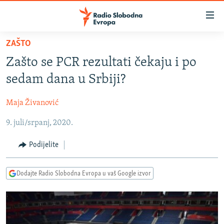
Dostupni
linkovi
Pređite
ZAŠTO
na
VIJESTI
Zašto se PCR rezultati čekaju i po
glavni
BOSNA I HERCEGOVINA
sadržaj
sedam dana u Srbiji?
SRBIJA
Pređite
na
Maja Živanović
KOSOVO
glavnu
9. juli/srpanj, 2020.
CRNA GORA
navigaciju
Pređite
VIZUELNO
Podijelite
na
PODCASTI
VIDEO
pretragu
Dodajte Radio Slobodna Evropa u vaš Google izvor
RAT U UKRAJINI
FOTOGALERIJE
KINA NA BALKANU
INFOGRAFIKE
RSE PRIČE IZ SVIJETA