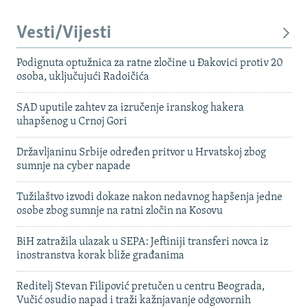
Vesti/Vijesti
Podignuta optužnica za ratne zločine u Đakovici protiv 20
osoba, uključujući Radoičića
SAD uputile zahtev za izručenje iranskog hakera
uhapšenog u Crnoj Gori
Državljaninu Srbije određen pritvor u Hrvatskoj zbog
sumnje na cyber napade
Tužilaštvo izvodi dokaze nakon nedavnog hapšenja jedne
osobe zbog sumnje na ratni zločin na Kosovu
BiH zatražila ulazak u SEPA: Jeftiniji transferi novca iz
inostranstva korak bliže građanima
Reditelj Stevan Filipović pretučen u centru Beograda,
Vučić osudio napad i traži kažnjavanje odgovornih