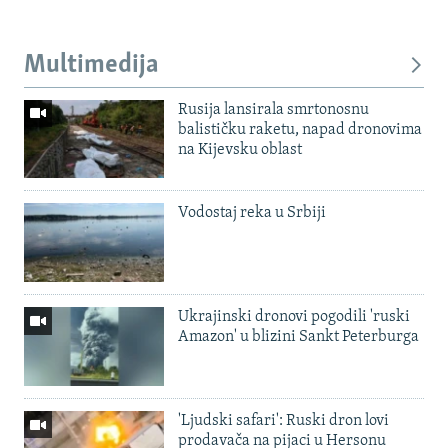
Multimedija
Rusija lansirala smrtonosnu
balističku raketu, napad dronovima
na Kijevsku oblast
Vodostaj reka u Srbiji
Ukrajinski dronovi pogodili 'ruski
Amazon' u blizini Sankt Peterburga
'Ljudski safari': Ruski dron lovi
prodavača na pijaci u Hersonu