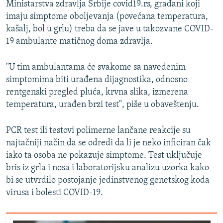
Ministarstva zdravlja Srbije covid19.rs, građani koji
imaju simptome oboljevanja (povećana temperatura,
kašalj, bol u grlu) treba da se jave u takozvane COVID-
19 ambulante matičnog doma zdravlja.
"U tim ambulantama će svakome sa navedenim
simptomima biti urađena dijagnostika, odnosno
rentgenski pregled pluća, krvna slika, izmerena
temperatura, urađen brzi test", piše u obaveštenju.
PCR test ili testovi polimerne lančane reakcije su
najtačniji način da se odredi da li je neko inficiran čak
iako ta osoba ne pokazuje simptome. Test uključuje
bris iz grla i nosa i laboratorijsku analizu uzorka kako
bi se utvrdilo postojanje jedinstvenog genetskog koda
virusa i bolesti COVID-19.