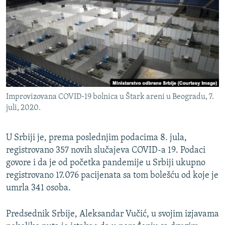
ISPRIČAJ MI
DNEVNO@RSE
SPECIJALI RSE
VIŠE OD NASLOVA
PRATITE NAS
GENOCID U SREBRENICI
Improvizovana COVID-19 bolnica u Štark areni u Beogradu, 7.
POPLAVE I KLIZIŠTA U BIH 2024.
juli, 2020.
TV LIBERTY
Sve RFE/RL stranice
POST SCRIPTUM
U Srbiji je, prema poslednjim podacima 8. jula,
registrovano 357 novih slučajeva COVID-a 19. Podaci
MOJA EVROPA
govore i da je od početka pandemije u Srbiji ukupno
TRI DECENIJE OD RATA U BIH
registrovano 17.076 pacijenata sa tom bolešću od koje je
umrla 341 osoba.
SVE KARTE DEJTONA
NASTANAK I RASPAD JUGOSLAVIJE
Predsednik Srbije, Aleksandar Vučić, u svojim izjavama