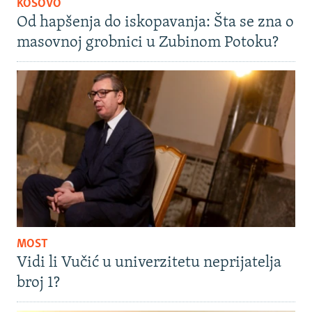
KOSOVO
Od hapšenja do iskopavanja: Šta se zna o
masovnoj grobnici u Zubinom Potoku?
MOST
Vidi li Vučić u univerzitetu neprijatelja
broj 1?