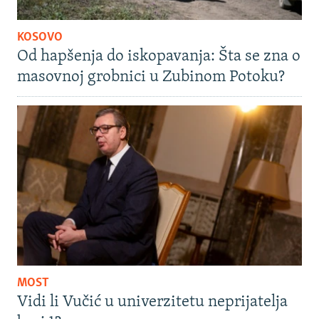
KOSOVO
Od hapšenja do iskopavanja: Šta se zna o
masovnoj grobnici u Zubinom Potoku?
MOST
Vidi li Vučić u univerzitetu neprijatelja