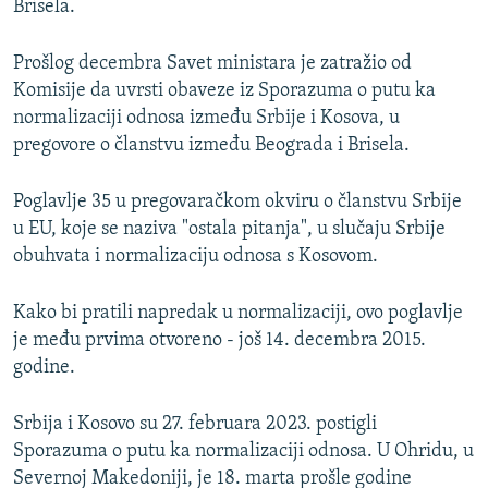
Brisela.
Prošlog decembra Savet ministara je zatražio od
Komisije da uvrsti obaveze iz Sporazuma o putu ka
normalizaciji odnosa između Srbije i Kosova, u
pregovore o članstvu između Beograda i Brisela.
Poglavlje 35 u pregovaračkom okviru o članstvu Srbije
u EU, koje se naziva "ostala pitanja", u slučaju Srbije
obuhvata i normalizaciju odnosa s Kosovom.
Kako bi pratili napredak u normalizaciji, ovo poglavlje
je među prvima otvoreno - još 14. decembra 2015.
godine.
Srbija i Kosovo su 27. februara 2023. postigli
Sporazuma o putu ka normalizaciji odnosa. U Ohridu, u
Severnoj Makedoniji, je 18. marta prošle godine