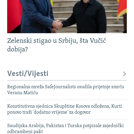
Zelenski stigao u Srbiju, šta Vučić
dobija?
Vesti/Vijesti
Regionalna mreža SafeJournalists osudila prijetnje smrću
Veranu Matiću
Konstitutivna sjednica Skupštine Kosova odložena, Kurti
ponovo traži 'dodatno vrijeme' za dogovor
Saudijska Arabija, Pakistan i Turska potpisale zajednički
odbrambeni pakt