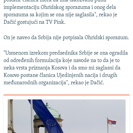
postane članica mora da ima takozvanu punu
implementaciju Ohridskog sporazuma i onog dela
sporazuma sa kojim se ona nije saglasila", rekao je
Dačić gostujući na TV Pink.
On je naveo da Srbija nije potpisala Ohridski sporazum.
"Usmenom izrekom predsednika Srbije se ona ogradila
od određenih formulacija koje navode na to da je to
neka vrsta priznanja Kosova i da smo mi saglasni da
Kosovo postane članica Ujedinjenih nacija i drugih
međunarodnih organizacija", rekao je Dačić.