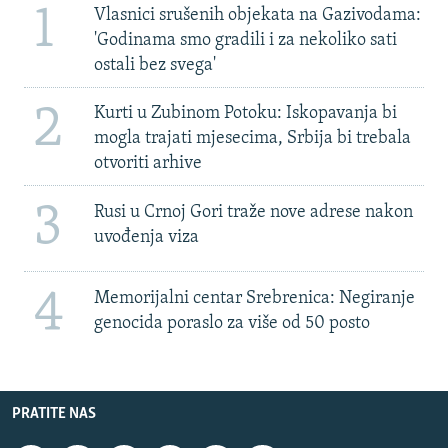
1
Vlasnici srušenih objekata na Gazivodama:
'Godinama smo gradili i za nekoliko sati
ostali bez svega'
2
Kurti u Zubinom Potoku: Iskopavanja bi
mogla trajati mjesecima, Srbija bi trebala
otvoriti arhive
3
Rusi u Crnoj Gori traže nove adrese nakon
uvođenja viza
4
Memorijalni centar Srebrenica: Negiranje
genocida poraslo za više od 50 posto
PRATITE NAS