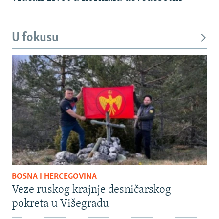
U fokusu
BOSNA I HERCEGOVINA
Veze ruskog krajnje desničarskog
pokreta u Višegradu