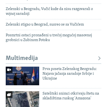
Zelenski u Beogradu, Vučić kaže da nisu razgovarali o
vojnoj saradnji
Zelenski stigao u Beograd, susreo se sa Vučićem
Posmrtni ostaci pronađeni u trećoj mogućoj masovnoj
grobnici u Zubinom Potoku
Multimedija
Prva poseta Zelenskog Beogradu:
Najava jačanja saradnje Srbije i
Ukrajine
Satelitski snimci otkrivaju štetu na
skladištima ruskog 'Amazona'