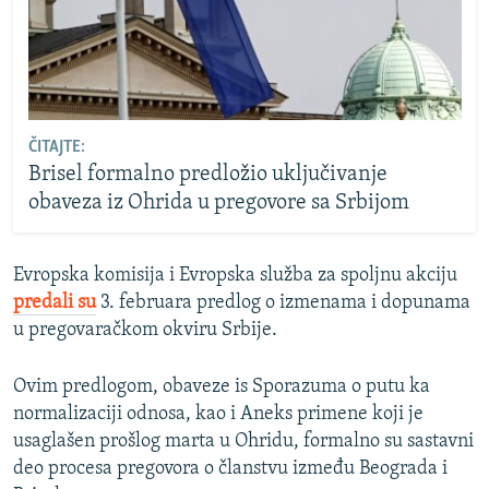
ČITAJTE:
Brisel formalno predložio uključivanje
obaveza iz Ohrida u pregovore sa Srbijom
Evropska komisija i Evropska služba za spoljnu akciju
predali su
3. februara predlog o izmenama i dopunama
u pregovaračkom okviru Srbije.
Ovim predlogom, obaveze is Sporazuma o putu ka
normalizaciji odnosa, kao i Aneks primene koji je
usaglašen prošlog marta u Ohridu, formalno su sastavni
deo procesa pregovora o članstvu između Beograda i