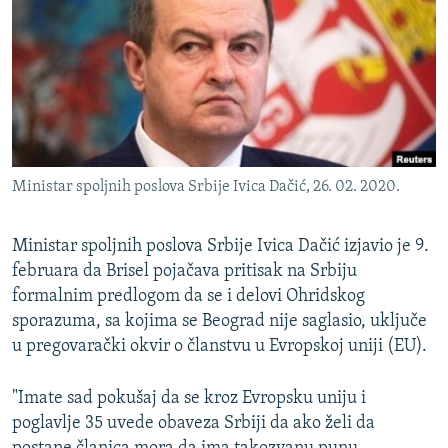
ISPRIČAJ MI
DNEVNO@RSE
SPECIJALI RSE
VIŠE OD NASLOVA
PRATITE NAS
GENOCID U SREBRENICI
Ministar spoljnih poslova Srbije Ivica Dačić, 26. 02. 2020.
POPLAVE I KLIZIŠTA U BIH 2024.
TV LIBERTY
Sve RFE/RL stranice
Ministar spoljnih poslova Srbije Ivica Dačić izjavio je 9.
februara da Brisel pojačava pritisak na Srbiju
POST SCRIPTUM
formalnim predlogom da se i delovi Ohridskog
MOJA EVROPA
sporazuma, sa kojima se Beograd nije saglasio, uključe
TRI DECENIJE OD RATA U BIH
u pregovarački okvir o članstvu u Evropskoj uniji (EU).
SVE KARTE DEJTONA
"Imate sad pokušaj da se kroz Evropsku uniju i
NASTANAK I RASPAD JUGOSLAVIJE
poglavlje 35 uvede obaveza Srbiji da ako želi da