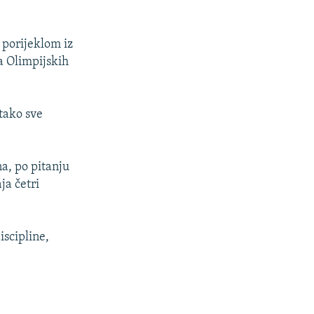
 porijeklom iz
ca Olimpijskih
 tako sve
na, po pitanju
ja četri
iscipline,