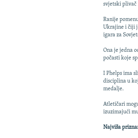
svjetski plivač
Ranije pomenut
Ukrajine i čiji
igara za Sovje
Ona je jedna od
počasti koje s
I Phelps ima sl
disciplina u ko
medalje.
Atletičari mogu
izuzimajući mu
Najviša prizna