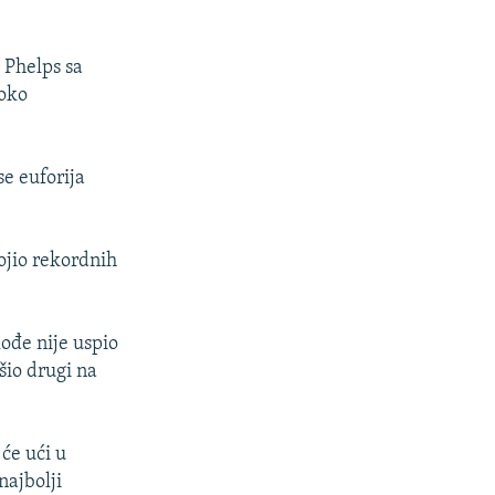
e Phelps sa
 oko
se euforija
vojio rekordnih
ođe nije uspio
ršio drugi na
 će ući u
najbolji