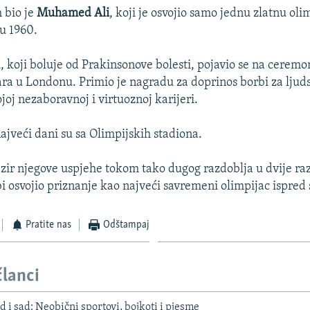
h bio je
Muhamed Ali
, koji je osvojio samo jednu zlatnu oli
u 1960.
, koji boluje od Prakinsonove bolesti, pojavio se na ceremon
ara u Londonu. Primio je nagradu za doprinos borbi za ljud
ojoj nezaboravnoj i virtuoznoj karijeri.
ajveći dani su sa Olimpijskih stadiona.
zir njegove uspjehe tokom tako dugog razdoblja u dvije raz
bi osvojio priznanje kao najveći savremeni olimpijac ispred 
Pratite nas
Odštampaj
članci
 i sad: Neobični sportovi, bojkoti i pjesme