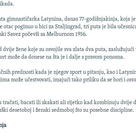
 ikada.
a gimnastičarka Latynina, danas 77-godišnjakinja, koja je
 je otac poginuo u bici za Staljingrad, tri puta je bila učesni
tski Savez počevši sa Melburnom 1956.
 dvije žene koje su osvojile sva zlata dva puta, zaslužujući
port može da donese na šta je i dalje s pravom ponosna.
ičnih prednosti kada je njegov sport u pitanju, kao i Latyni
jima može učestvovati, imajući tako priliku da se bori i osva
 tračati, bacati ili skakati ali rijetko kad kombinuju dvije d
ški desetoboj i ženski sedmoboj što su posebne discipline.
nja