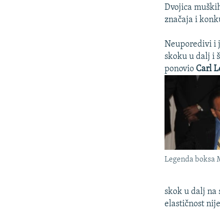
Dvojica muških 
značaja i konk
Neuporedivi i 
skoku u dalj i
ponovio
Carl 
Legenda boksa 
skok u dalj na
elastičnost nij