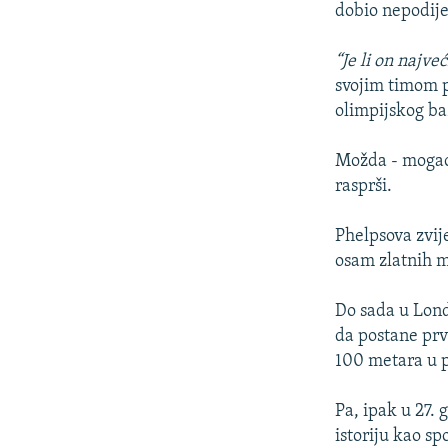
dobio nepodije
“Je li on najve
svojim timom p
olimpijskog ba
Možda - mogao 
rasprši.
Phelpsova zvije
osam zlatnih m
Do sada u Lond
da postane prvi
100 metara u p
Pa, ipak u 27. 
istoriju kao sp