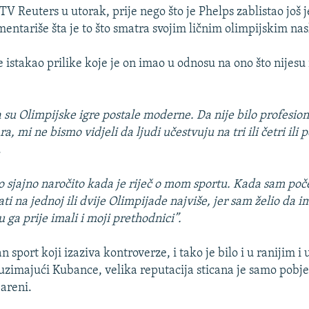
 TV Reuters u utorak, prije nego što je Phelps zablistao još
mentariše šta je to što smatra svojim ličnim olimpijskim na
 istakao prilike koje je on imao u odnosu na ono što nijesu 
a su Olimpijske igre postale moderne. Da nije bilo profesion
ra, mi ne bismo vidjeli da ljudi učestvuju na tri ili četri ili 
.
to sjajno naročito kada je riječ o mom sportu. Kada sam poč
ti na jednoj ili dvije Olimpijade najviše, jer sam želio da 
su ga prije imali i moji prethodnici”.
an sport koji izaziva kontroverze, i tako je bilo i u ranijim 
zimajući Kubance, velika reputacija sticana je samo pob
 areni.