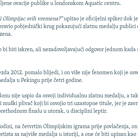
ljene ovacije publike u londonskom Aquatic centru.
ći Olimpijac svih vremena?“
upitao je oficijelni spiker dok j
ravio pobjednički krug pokazujući zlatnu medalju publici
zena.
bi biti iskren, ali nezadovoljavajući odgovor jednom kada 
zda 2012. pomalo blijedi, i on više nije fenomen koji je os
edalja u Pekingu prije četri godine.
onu nije uspio da osvoji individualnu zlatnu medalju, a tak
 muški plivač koji bi osvojio tri uzastopne titule, jer je zav
rethodnom finalu u utorak, u disciplini leptir.
godini, na četvrtim Olimpijskim igrama prije povlačenja, on
ortista sa najviše medalja u istoriji, a one će biti upisan kao 