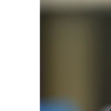
ISPRIČAJ MI
DNEVNO@RSE
SPECIJALI RSE
VIŠE OD NASLOVA
GENOCID U SREBRENICI
POPLAVE I KLIZIŠTA U BIH 2024.
TV LIBERTY
POST SCRIPTUM
MOJA EVROPA
TRI DECENIJE OD RATA U BIH
SVE KARTE DEJTONA
NASTANAK I RASPAD JUGOSLAVIJE