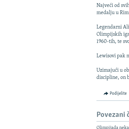
Najveći od svi
medalju u Rim
Legendarni Ali
Olimpijskih ig
1960-tih, te sv
Lewisovi pak n
Uzimajući u ob
discipline, on 
Podijelite
Povezani 
Olimpijada nekad