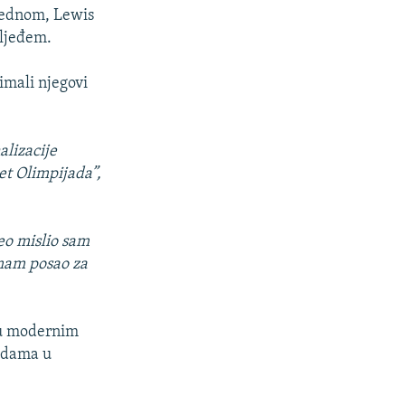
 jednom, Lewis
sljeđem.
imali njegovi
alizacije
pet Olimpijada”,
eo mislio sam
imam posao za
i u modernim
jedama u