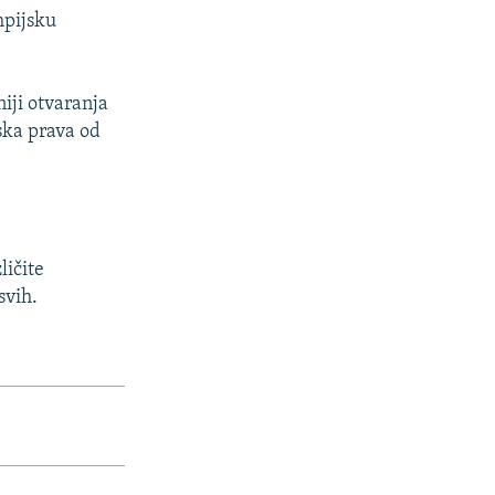
mpijsku
iji otvaranja
ska prava od
ličite
svih.