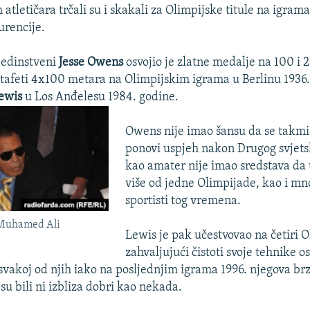
atletičara trčali su i skakali za Olimpijske titule na igram
urencije.
jedinstveni
Jesse Owens
osvojio je zlatne medalje na 100 i 
 štafeti 4x100 metara na Olimpijskim igrama u Berlinu 1936. 
Lewis
u Los Anđelesu 1984. godine.
Owens nije imao šansu da se takmi
ponovi uspjeh nakon Drugog svjetsk
kao amater nije imao sredstava da 
više od jedne Olimpijade, kao i mn
sportisti tog vremena.
Muhamed Ali
Lewis je pak učestvovao na četiri O
zahvaljujući čistoti svoje tehnike os
 svakoj od njih iako na posljednjim igrama 1996. njegova brz
esu bili ni izbliza dobri kao nekada.