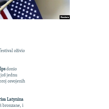
festival oživio
lps
donio
 još jednu
roj osvojenih
risa Latynina
i bronzane, i