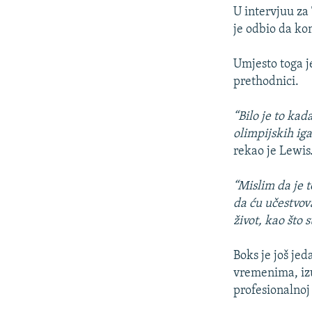
U intervjuu za
je odbio da ko
Umjesto toga je
prethodnici.
“Bilo je to kad
olimpijskih iga
rekao je Lewis
“Mislim da je 
da ću učestvova
život, kao što 
Boks je još jed
vremenima, izu
profesionalnoj