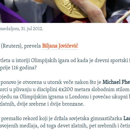
edaljom, 31. jul 2012.
(Reuters), prevela
Biljana Jovićević
atleta u istoriji Olimpijskih igara od kada je drevni sportski 
prije 116 godina?
ponovo je otvorena u utorak veče nakon što je
Michael Phe
orci u plivanju u disciplini 4x200 metara slobodnim stilom
bjedu na Olimpijskim igrama u Londonu i povećao ukupni b
latnih, dvije srebrne i dvije bronzane.
 premašio rekord koji je držala sovjetska gimnastičarka
La
vojenih medlaja, od toga devet zlatnih, pet srebrnih i četir