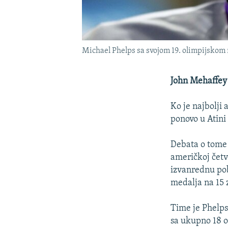
Michael Phelps sa svojom 19. olimpijskom m
John Mehaffey
Ko je najbolji 
ponovo u Atini 
Debata o tome 
američkoj četv
izvanrednu po
medalja na 15 z
Time je Phelps
sa ukupno 18 os