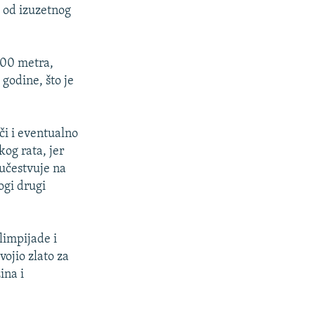
a od izuzetnog
200 metra,
godine, što je
či i eventualno
og rata, jer
učestvuje na
ogi drugi
limpijade i
vojio zlato za
ina i