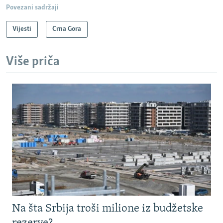
Povezani sadržaji
Vijesti
Crna Gora
Više priča
Na šta Srbija troši milione iz budžetske