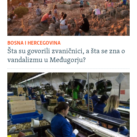
BOSNA I HERCEGOVINA
Šta su govorili zvaničnici, a šta se zna o
vandalizmu u Međugorju?