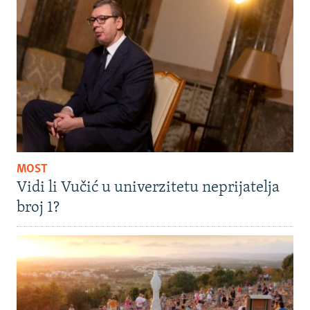
MOST
Vidi li Vučić u univerzitetu neprijatelja
broj 1?