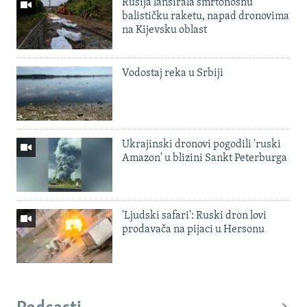
Rusija lansirala smrtonosnu
balističku raketu, napad dronovima
na Kijevsku oblast
Vodostaj reka u Srbiji
Ukrajinski dronovi pogodili 'ruski
Amazon' u blizini Sankt Peterburga
'Ljudski safari': Ruski dron lovi
prodavača na pijaci u Hersonu