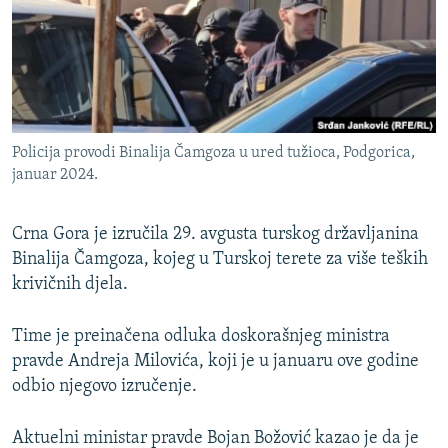
ISPRIČAJ MI
DNEVNO@RSE
SPECIJALI RSE
VIŠE OD NASLOVA
PRATITE NAS
Policija provodi Binalija Čamgoza u ured tužioca, Podgorica,
GENOCID U SREBRENICI
januar 2024.
POPLAVE I KLIZIŠTA U BIH 2024.
Crna Gora je izručila 29. avgusta turskog državljanina
TV LIBERTY
Sve RFE/RL stranice
Binalija Čamgoza, kojeg u Turskoj terete za više teških
POST SCRIPTUM
krivičnih djela.
MOJA EVROPA
Time je preinačena odluka doskorašnjeg ministra
TRI DECENIJE OD RATA U BIH
pravde Andreja Milovića, koji je u januaru ove godine
SVE KARTE DEJTONA
odbio njegovo izručenje.
NASTANAK I RASPAD JUGOSLAVIJE
Aktuelni ministar pravde Bojan Božović kazao je da je