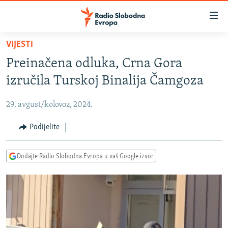
Dostupni
linkovi
Pređite
VIJESTI
na
VIJESTI
Preinačena odluka, Crna Gora
glavni
BOSNA I HERCEGOVINA
sadržaj
izručila Turskoj Binalija Čamgoza
SRBIJA
Pređite
na
29. avgust/kolovoz, 2024.
KOSOVO
glavnu
CRNA GORA
Podijelite
navigaciju
Pređite
VIZUELNO
na
Dodajte Radio Slobodna Evropa u vaš Google izvor
PODCASTI
VIDEO
pretragu
RAT U UKRAJINI
FOTOGALERIJE
KINA NA BALKANU
INFOGRAFIKE
RSE PRIČE IZ SVIJETA