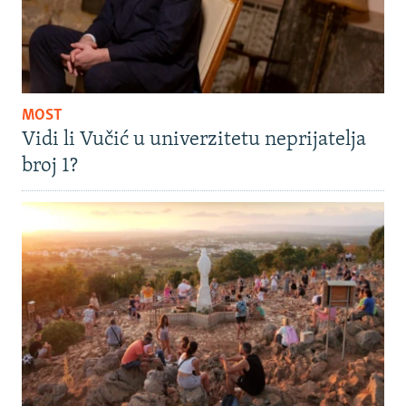
MOST
Vidi li Vučić u univerzitetu neprijatelja
broj 1?