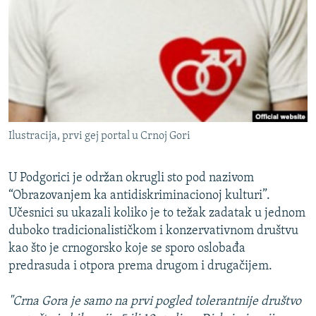
ISPRIČAJ MI
DNEVNO@RSE
SPECIJALI RSE
VIŠE OD NASLOVA
PRATITE NAS
GENOCID U SREBRENICI
Ilustracija, prvi gej portal u Crnoj Gori
POPLAVE I KLIZIŠTA U BIH 2024.
TV LIBERTY
Sve RFE/RL stranice
U Podgorici je održan okrugli sto pod nazivom
POST SCRIPTUM
“Obrazovanjem ka antidiskriminacionoj kulturi”.
Učesnici su ukazali koliko je to težak zadatak u jednom
MOJA EVROPA
duboko tradicionalističkom i konzervativnom društvu
TRI DECENIJE OD RATA U BIH
kao što je crnogorsko koje se sporo oslobađa
predrasuda i otpora prema drugom i drugačijem.
SVE KARTE DEJTONA
NASTANAK I RASPAD JUGOSLAVIJE
"Crna Gora je samo na prvi pogled tolerantnije društvo