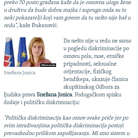
preko 70 posto građana kaže da je osnovna uloga žene
u društvu da bude dobra majka i supruga onda su to
neki pokazatelji koji vam govore da tu nešto nije baš u
redu"
, kaže Đukanović.
Da nešto nije u redu ne samo
u pogledu diskriminacije po
osnovu pola, rase, etničke
pripadnosti, seksualne
orijentacije, fizičkog
Snežana Jonica
hendikepa, ukazuje članica
skupštinskog Odbora za
ljudska prava
Snežana Jonica
. Podugačkom spisku
dodaje i političku diskrimnaciju:
"Politička diskriminacija kao osnov svake priče jer po
svim istraživanjima politička diskriminacija postoji
prevashodno prilikom zapošljavanja. Mi smo sistem u