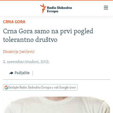
Dostupni
linkovi
Pređite
CRNA GORA
na
VIJESTI
Crna Gora samo na prvi pogled
glavni
BOSNA I HERCEGOVINA
sadržaj
tolerantno društvo
SRBIJA
Pređite
na
Dimitrije Jovićević
KOSOVO
glavnu
2. novembar/studeni, 2012.
CRNA GORA
navigaciju
Pređite
VIZUELNO
Podijelite
na
PODCASTI
VIDEO
pretragu
Dodajte Radio Slobodna Evropa u vaš Google izvor
RAT U UKRAJINI
FOTOGALERIJE
KINA NA BALKANU
INFOGRAFIKE
RSE PRIČE IZ SVIJETA