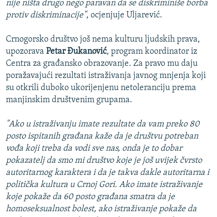
nije ništa drugo nego paravan da se diskriminiše borba
protiv diskriminacije"
, ocjenjuje Uljarević.
Crnogorsko društvo još nema kulturu ljudskih prava,
upozorava
Petar Đukanović
, program koordinator iz
Centra za građansko obrazovanje. Za pravo mu daju
poražavajući rezultati istraživanja javnog mnjenja koji
su otkrili duboko ukorijenjenu netoleranciju prema
manjinskim društvenim grupama.
"Ako u istraživanju imate rezultate da vam preko 80
posto ispitanih građana kaže da je društvu potreban
vođa koji treba da vodi sve nas, onda je to dobar
pokazatelj da smo mi društvo koje je još uvijek čvrsto
autoritarnog karaktera i da je takva dakle autoritarna i
politička kultura u Crnoj Gori. Ako imate istraživanje
koje pokaže da 60 posto građana smatra da je
homoseksualnost bolest, ako istraživanje pokaže da