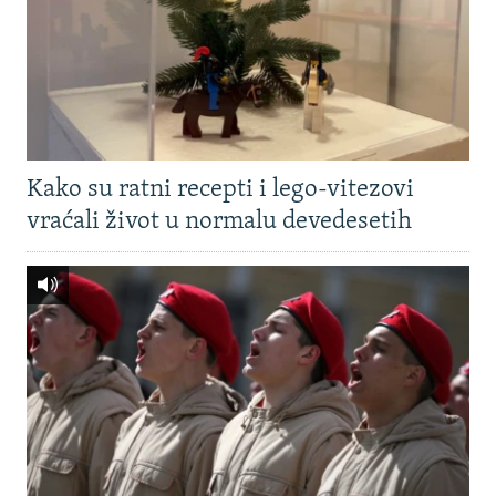
Kako su ratni recepti i lego-vitezovi
vraćali život u normalu devedesetih