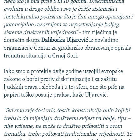
nego što je bila prije 5 ili 10 godina. Diskriminacija
evoluira u druge oblike i sve je češće sistemski i
inetelektualno podržana što je čini mnogo opasnijom i
potencijalno razornijom za uspostavljanje boljeg
sistema društvenih vrijednosti"
- tim riječima je
domaćin skupa
Daliborka Uljarević i
z nevladine
organizacije Centar za građansko obrazovanje opisala
trenutnu situaciju u Crnoj Gori.
Iako smo u protekle dvije godine usvojili evropske
zakone o borbi protiv diskriminacije i za zaštitu
ljudskih prava i sloboda i u toj sferi, ono što piše na
papiru teško postaje praksa, kaže Uljarević.
"Svi smo svjedoci vrlo čestih konstrukcija onih koji bi
trebalo da mijenjaju društvenu svijest na bolje, tipa –
nije vrijeme, ne može to društvo prihvatiti u ovom
trenutku, treba poštovati tradicionalne vrijednosti. To