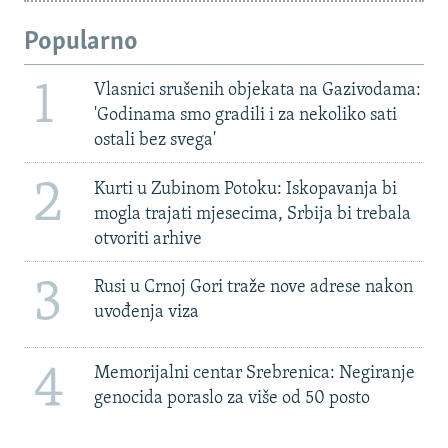
Popularno
1
Vlasnici srušenih objekata na Gazivodama:
'Godinama smo gradili i za nekoliko sati
ostali bez svega'
2
Kurti u Zubinom Potoku: Iskopavanja bi
mogla trajati mjesecima, Srbija bi trebala
otvoriti arhive
3
Rusi u Crnoj Gori traže nove adrese nakon
uvođenja viza
4
Memorijalni centar Srebrenica: Negiranje
genocida poraslo za više od 50 posto