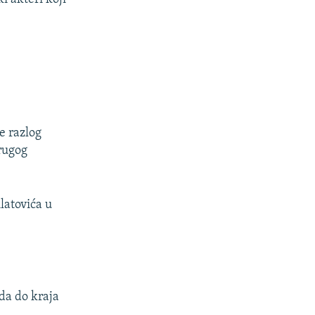
e razlog
Drugog
latovića u
da do kraja