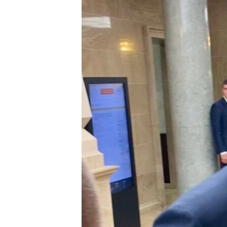
ISPRIČAJ MI
DNEVNO@RSE
SPECIJALI RSE
VIŠE OD NASLOVA
GENOCID U SREBRENICI
POPLAVE I KLIZIŠTA U BIH 2024.
TV LIBERTY
POST SCRIPTUM
MOJA EVROPA
TRI DECENIJE OD RATA U BIH
SVE KARTE DEJTONA
NASTANAK I RASPAD JUGOSLAVIJE