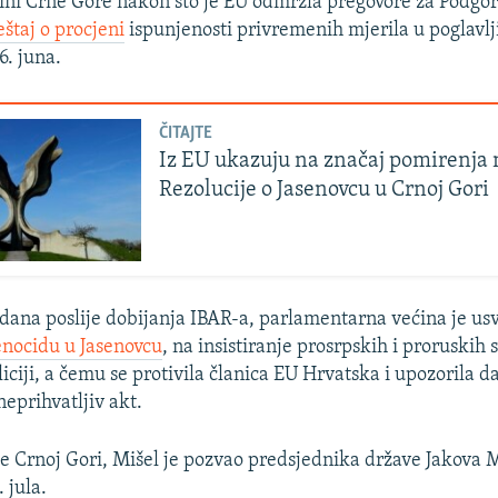
ini Crne Gore nakon što je EU odmrzla pregovore za Podgo
eštaj o procjeni
ispunjenosti privremenih mjerila u poglavl
6. juna.
ČITAJTE
Iz EU ukazuju na značaj pomirenja
Rezolucije o Jasenovcu u Crnoj Gori
ana poslije dobijanja IBAR-a, parlamentarna većina je usv
enocidu u Jasenovcu
, na insistiranje prosrpskih i proruskih
iciji, a čemu se protivila članica EU Hrvatska i upozorila da
neprihvatljiv akt.
e Crnoj Gori, Mišel je pozvao predsjednika države Jakova M
 jula.