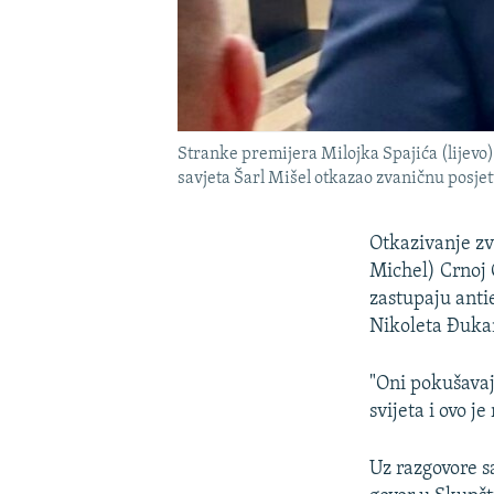
Stranke premijera Milojka Spajića (lijevo
savjeta Šarl Mišel otkazao zvaničnu posjet
Otkazivanje zv
Michel) Crnoj 
zastupaju anti
Nikoleta Đuka
"Oni pokušavaj
svijeta i ovo j
Uz razgovore sa