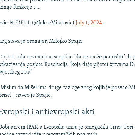
ažnije funkcije u…
ovic 🇲🇪🇪🇺 (@JakovMilatovic)
July 1, 2024
og stava je premijer, Milojko Spajić.
On je 1. jula novinarima saopštio "da ne može pomisliti" da j
otkazivanja posjete Rezolucija "koja daje pijetet žrtvama 
svjetskog rata".
"Mislim da Mišel ima druge razloge zbog kojih je pozvao Mi
Brisel", naveo je Spajić.
Evropski i antievropski akti
Dobijanjem IBAR-a Evropska unija je omogućila Crnoj Gori 
godine zatvori više pregovaračkih poglavlja.