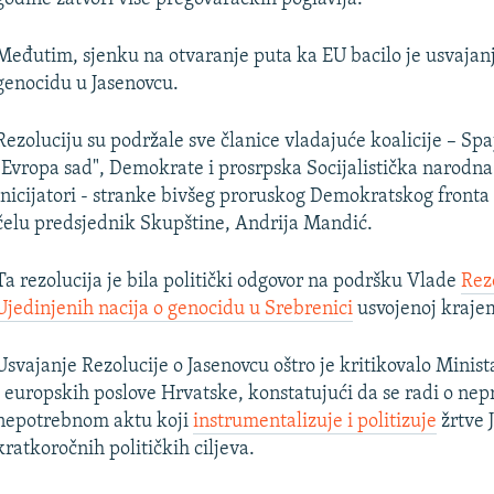
Međutim, sjenku na otvaranje puta ka EU bacilo je usvajanj
genocidu u Jasenovcu.
Rezoluciju su podržale sve članice vladajuće koalicije – Spa
"Evropa sad", Demokrate i prosrpska Socijalistička narodna p
inicijatori - stranke bivšeg proruskog Demokratskog fronta 
čelu predsjednik Skupštine, Andrija Mandić.
Ta rezolucija je bila politički odgovor na podršku Vlade
Rezo
Ujedinjenih nacija o genocidu u Srebrenici
usvojenoj kraje
Usvajanje Rezolucije o Jasenovcu oštro je kritikovalo Minist
i europskih poslove Hrvatske, konstatujući da se radi o ne
nepotrebnom aktu koji
instrumentalizuje i politizuje
žrtve 
kratkoročnih političkih ciljeva.