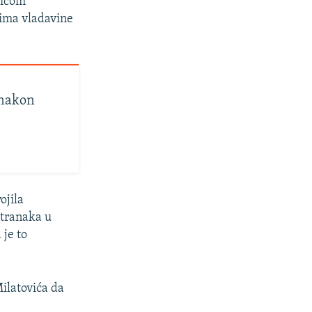
ricom
jima vladavine
 nakon
ojila
 stranaka u
 je to
ilatovića da