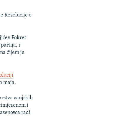
e Rezolucije o
jićev Pokret
artija, i
na čijem je
luciji
m maja.
arstvo vanjskih
primjerenom i
Jasenovca radi