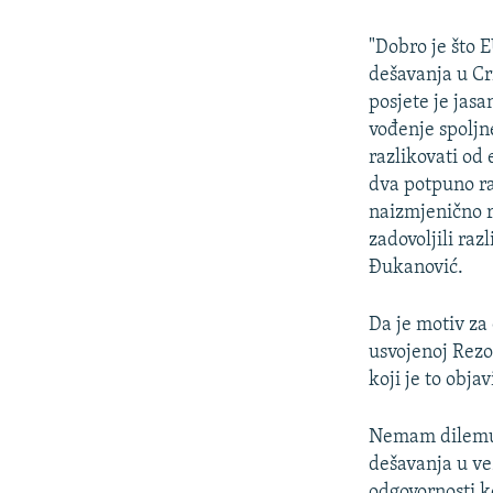
"Dobro je što 
dešavanja u Cr
posjete je jas
vođenje spoljne
razlikovati od
dva potpuno raz
naizmjenično r
zadovoljili raz
Đukanović.
Da je motiv za
usvojenoj Rezo
koji je to obja
Nemam dilemu d
dešavanja u ve
odgovornosti k