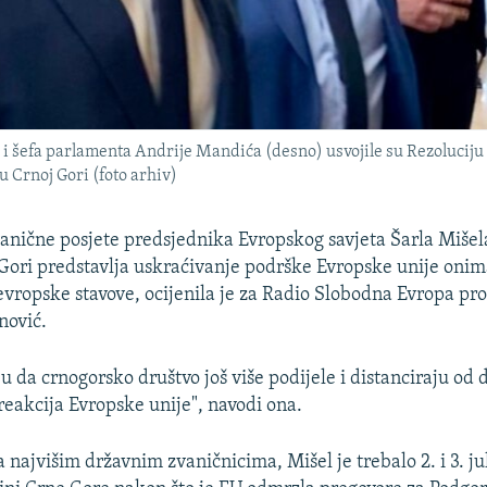
) i šefa parlamenta Andrije Mandića (desno) usvojile su Rezolucij
u Crnoj Gori (foto arhiv)
anične posjete predsjednika Evropskog savjeta Šarla Mišel
Gori predstavlja uskraćivanje podrške Evropske unije onim
evropske stavove, ocijenila je za Radio Slobodna Evropa pro
nović.
u da crnogorsko društvo još više podijele i distanciraju o
e reakcija Evropske unije", navodi ona.
 najvišim državnim zvaničnicima, Mišel je trebalo 2. i 3. ju