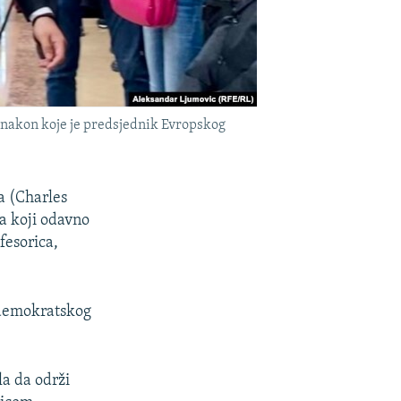
u nakon koje je predsjednik Evropskog
a (Charles
a koji odavno
fesorica,
d demokratskog
la da održi