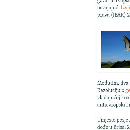
govor u Skupšt
usvajajući
Izvj
prava (IBAR) 2
Međutim, dva d
Rezoluciju o
g
vladajućoj koal
antievropski i 
Umjesto posjet
dođe u Brisel 2.