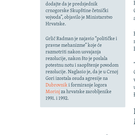
dodajte da je predsjednik
crnogorske Skupštine četnički
vojvoda”, objavilo je Ministarstvo
Hrvatske.
Grlić Radman je najavio “političke i
pravne mehanizme” koje će
razmotriti nakon usvajanja
rezolucije, nakon što je poslala
potestnu notu i saopštenje povodom
rezolucije. Naglasio je, da je u Crnoj
Gori izostala osuda agresije na
Dubrovnik
i formiranje logora
Morinj
za hrvatske zarobljenike
1991. i 1992.