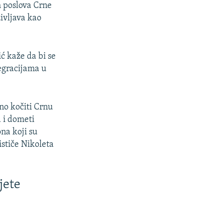
h poslova Crne
življava kao
ć kaže da bi se
egracijama u
no kočiti Crnu
 i dometi
na koji su
ističe Nikoleta
jete