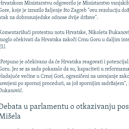
Hrvatskom Ministarstvu odgovorilo je Ministarstvo vanjski
Gore, koje je izrazilo žaljenje što Zagreb "ovu rezoluciju do
atak na dobrosusjedske odnose dvije države".
Komentarišući protestnu notu Hrvatske, Nikoleta Đukanovi
moglo očekivati da Hrvatska zakoči Crnu Goru u daljim int
EU.
"Potpuno je očekivano da će Hrvatska reagovati i potencijal
Goru. Jer se za sada pokazalo da su, kapaciteti u reformama
vladajuće većine u Crnoj Gori, ograničeni na usvajanje zako
usvojeni po spornoj proceduri, sa još spornijim sadržajem", 
Đukanović.
Debata u parlamentu o otkazivanju pos
Mišela