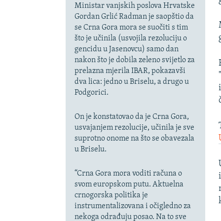
Ministar vanjskih poslova Hrvatske
Gordan Grlić Radman je saopštio da
se Crna Gora mora se suočiti s tim
što je učinila (usvojila rezoluciju o
gencidu u Jasenovcu) samo dan
nakon što je dobila zeleno svijetlo za
prelazna mjerila IBAR, pokazavši
dva lica: jedno u Briselu, a drugo u
Podgorici.
On je konstatovao da je Crna Gora,
usvajanjem rezolucije, učinila je sve
suprotno onome na što se obavezala
u Briselu.
“Crna Gora mora voditi računa o
svom europskom putu. Aktuelna
crnogorska politika je
instrumentalizovana i očigledno za
nekoga odrađuju posao. Na to sve