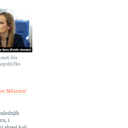
imati dva
nopolitička
ov Milatović
oslednjih
cu, i
i akteri koji