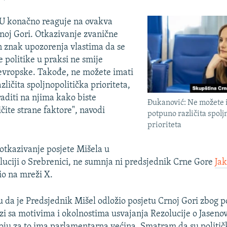
EU konačno reaguje na ovakva
noj Gori. Otkazivanje zvanične
an znak upozorenja vlastima da se
 politike u praksi ne smije
 evropske. Takođe, ne možete imati
ličita spoljnopolitička prioriteta,
aditi na njima kako biste
Đukanović: Ne možete 
ličite strane faktore", navodi
potpuno različita spolj
prioriteta
 otkazivanje posjete Mišela u
luciji o Srebrenici, ne sumnja ni predsjednik Crne Gore
Jak
vio na mreži X.
a je Predsjednik Mišel odložio posjetu Crnoj Gori zbog p
zi sa motivima i okolnostima usvajanja Rezolucije o Jasenov
oju za to ima parlamentarna većina. Smatram da su političk