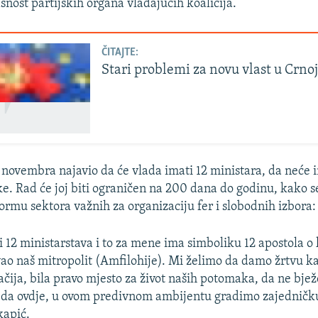
snost partijskih organa vladajućih koalicija.
ČITAJTE:
Stari problemi za novu vlast u Crnoj
 novembra najavio da će vlada imati 12 ministara, da neće 
e. Rad će joj biti ograničen na 200 dana do godinu, kako s
formu sektora važnih za organizaciju fer i slobodnih izbora:
i 12 ministarstava i to za mene ima simboliku 12 apostola o 
ao naš mitropolit (Amfilohije). Mi želimo da damo žrtvu k
čija, bila pravo mjesto za život naših potomaka, da ne bjež
o da ovdje, u ovom predivnom ambijentu gradimo zajedničk
kapić.