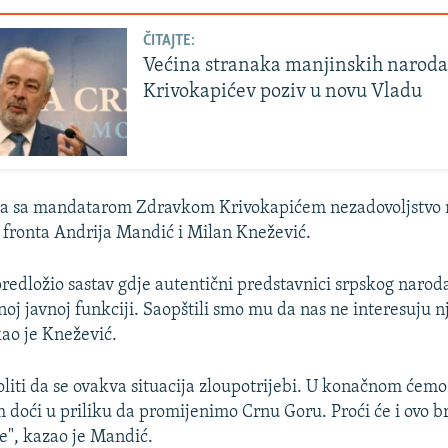
ČITAJTE:
Većina stranaka manjinskih naroda
Krivokapićev poziv u novu Vladu
a sa mandatarom Zdravkom Krivokapićem nezadovoljstvo nis
fronta Andrija Mandić i Milan Knežević.
redložio sastav gdje autentični predstavnici srpskog naro
noj javnoj funkciji. Saopštili smo mu da nas ne interesuju n
kao je Knežević.
iti da se ovakva situacija zloupotrijebi. U konačnom ćemo
doći u priliku da promijenimo Crnu Goru. Proći će i ovo 
e", kazao je Mandić.