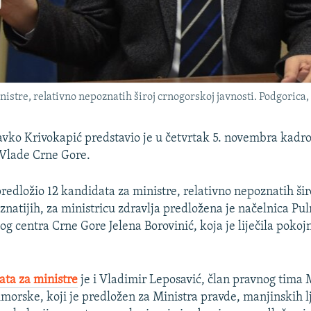
nistre, relativno nepoznatih široj crnogorskoj javnosti. Podgoric
ko Krivokapić predstavio je u četvrtak 5. novembra kadro
 Vlade Crne Gore.
predložio 12 kandidata za ministre, relativno nepoznatih šir
oznatijih, za ministricu zdravlja predložena je načelnica P
og centra Crne Gore Jelena Borovinić, koja je liječila pokoj
data za ministre
je i Vladimir Leposavić, član pravnog tima 
morske, koji je predložen za Ministra pravde, manjinskih l