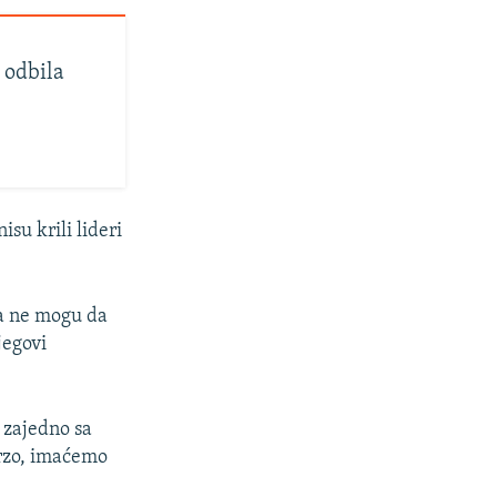
 odbila
u krili lideri
da ne mogu da
jegovi
 zajedno sa
brzo, imaćemo