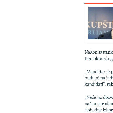
Nakon sastank
Demokratskog 
„Mandatar je p
budu ni na jed
kandidati“, re
„Nećemo dozvol
našim narodom 
slobodne izbor