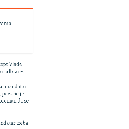
prema
cept Vlade
tar odbrane.
ezu mandatar
, poručio je
spreman da se
andatar treba