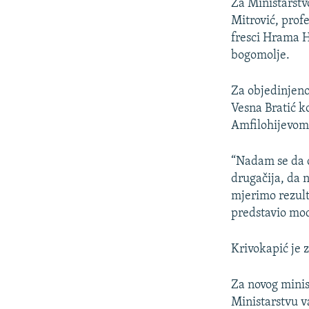
Za Ministarstv
Mitrović, profe
fresci Hrama H
bogomolje.
Za objedinjeno
Vesna Bratić k
Amfilohijevom 
“Nadam se da 
drugačija, da 
mjerimo rezult
predstavio mod
Krivokapić je 
Za novog minis
Ministarstvu v