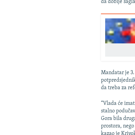
da dobije sagla
Mandatar je 3.
potpredsjednik
da treba za re
“Vlada će imat
stalno podučav
Gora bila druga
prostora, neg
kazao je Krivo