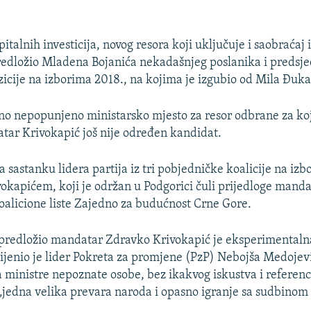
italnih investicija, novog resora koji uključuje i saobraćaj 
edložio Mladena Bojanića nekadašnjeg poslanika i predsj
icije na izborima 2018., na kojima je izgubio od Mila Đuka
ino nepopunjeno ministarsko mjesto za resor odbrane za koj
tar Krivokapić još nije određen kandidat.
 sastanku lidera partija iz tri pobjedničke koalicije na izb
vokapićem, koji je održan u Podgorici čuli prijedloge manda
koalicione liste Zajedno za budućnost Crne Gore.
 predložio mandatar Zdravko Krivokapić je eksperimentaln
cijenio je lider Pokreta za promjene (PzP) Nebojša Medojev
 ministre nepoznate osobe, bez ikakvog iskustva i referenci
„jedna velika prevara naroda i opasno igranje sa sudbinom 