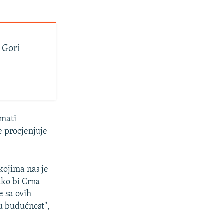
 Gori
imati
e procjenjuje
kojima nas je
ako bi Crna
e sa ovih
u budućnost",