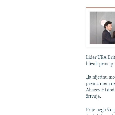
Lider URA Drit
blizak principi
„Ja nijednu mo
prema meni nema
Abazović i dod
žrtvuje.
Prije nego što