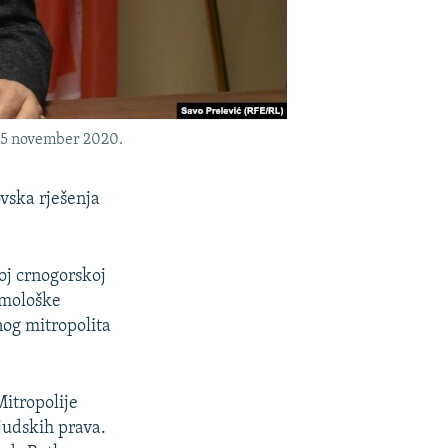
a, 5 november 2020.
vska rješenja
oj crnogorskoj
ulmološke
nog mitropolita
Mitropolije
judskih prava.