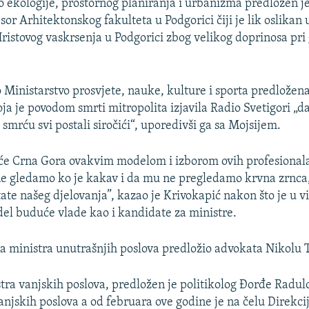
o ekologije, prostornog planiranja i urbanizma predložen j
sor Arhitektonskog fakulteta u Podgorici čiji je lik oslikan 
ristovog vaskrsenja u Podgorici zbog velikog doprinosa pri 
 Ministarstvo prosvjete, nauke, kulture i sporta predložena
oja je povodom smrti mitropolita izjavila Radio Svetigori „d
smrću svi postali siročići“, uporedivši ga sa Mojsijem.
će Crna Gora ovakvim modelom i izborom ovih profesional
ne gledamo ko je kakav i da mu ne pregledamo krvna zrnca
ate našeg djelovanja”, kazao je Krivokapić nakon što je u 
el buduće vlade kao i kandidate za ministre.
za ministra unutrašnjih poslova predložio advokata Nikolu 
tra vanjskih poslova, predložen je politikolog Đorđe Radulo
anjskih poslova a od februara ove godine je na čelu Direkci