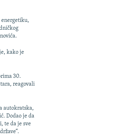
i energetiku,
edničkog
novića.
e, kako je
orima 30.
tara, reagovali
a autokratska,
ić. Dodao je da
, te da je sve
države“.