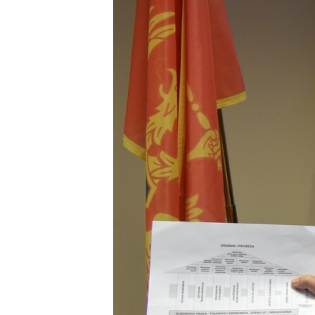
ISPRIČAJ MI
DNEVNO@RSE
SPECIJALI RSE
VIŠE OD NASLOVA
GENOCID U SREBRENICI
POPLAVE I KLIZIŠTA U BIH 2024.
TV LIBERTY
POST SCRIPTUM
MOJA EVROPA
TRI DECENIJE OD RATA U BIH
SVE KARTE DEJTONA
NASTANAK I RASPAD JUGOSLAVIJE