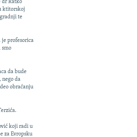
e dr Ratko
u ktitorskoj
gradnji te
 je profesorica
a smo
aca da bude
, nego da
video obraćanju
Terzića.
vić koji radi u
je za Evropsku