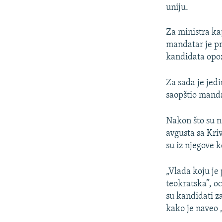
uniju.
Za ministra kap
mandatar je pr
kandidata opoz
Za sada je jed
saopštio manda
Nakon što su na
avgusta sa Kri
su iz njegove 
„Vlada koju je
teokratska”, o
su kandidati za
kako je naveo 