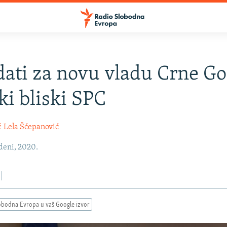
ati za novu vladu Crne Go
ki bliski SPC
ć
Lela Šćepanović
deni, 2020.
obodna Evropa u vaš Google izvor