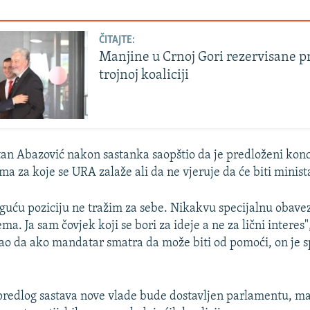
ČITAJTE:
Manjine u Crnoj Gori rezervisane 
trojnoj koaliciji
an Abazović nakon sastanka saopštio da je predloženi kon
ma za koje se URA zalaže ali da ne vjeruje da će biti minis
guću poziciju ne tražim za sebe. Nikakvu specijalnu obav
. Ja sam čovjek koji se bori za ideje a ne za lični interes"
ao da ako mandatar smatra da može biti od pomoći, on je 
 predlog sastava nove vlade bude dostavljen parlamentu, m