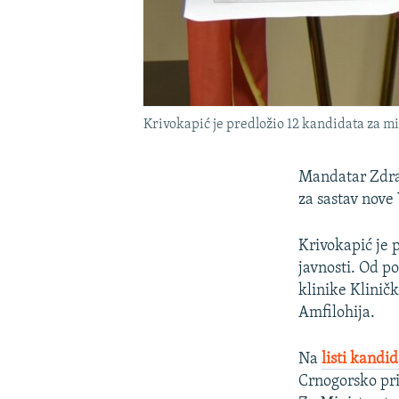
Krivokapić je predložio 12 kandidata za mi
Mandatar Zdrav
za sastav nove
Krivokapić je 
javnosti. Od p
klinike Kliničk
Amfilohija.
Na
listi kandi
Crnogorsko pri