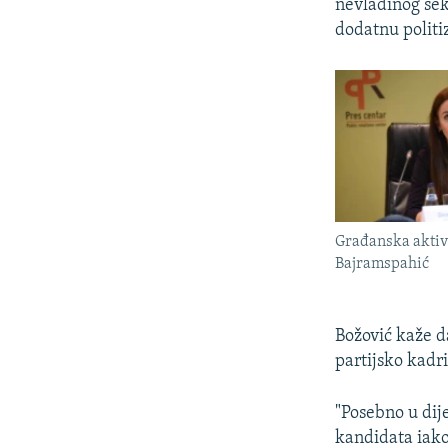
nevladinog se
dodatnu politiz
Građanska aktiv
Bajramspahić
Božović kaže d
partijsko kadri
"Posebno u dij
kandidata iako