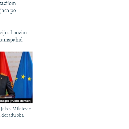
izacijom
jaca po
ciju. I novim
jramspahić.
 Jakov Milatović
a doradu oba
.