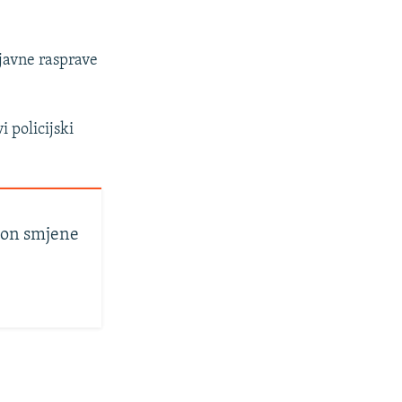
 javne rasprave
 policijski
akon smjene