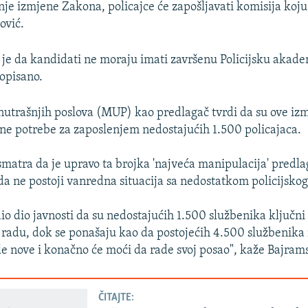
je izmjene Zakona, policajce će zapošljavati komisija koju 
ović.
je da kandidati ne moraju imati završenu Policijsku akade
ropisano.
nutrašnjih poslova (MUP) kao predlagač tvrdi da su ove izm
ne potrebe za zaposlenjem nedostajućih 1.500 policajaca.
matra da je upravo ta brojka 'najveća manipulacija' predl
 da ne postoji vanredna situacija sa nedostatkom policijsko
io dio javnosti da su nedostajućih 1.500 službenika ključni 
 radu, dok se ponašaju kao da postojećih 4.500 službenika n
e nove i konačno će moći da rade svoj posao", kaže Bajram
ČITAJTE: