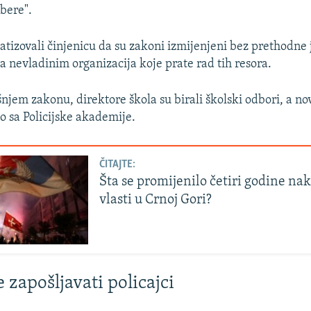
abere".
atizovali činjenicu da su zakoni izmijenjeni bez prethodne
sa nevladinim organizacija koje prate rad tih resora.
jem zakonu, direktore škola su birali školski odbori, a novi
o sa Policijske akademije.
ČITAJTE:
Šta se promijenilo četiri godine n
vlasti u Crnoj Gori?
 zapošljavati policajci