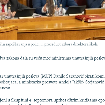
in zapošljavanja u policiji i proceduru izbora direktora škola
va zakona dala su veću moć ministrima unutrašnjih poslova
ar unutrašnjih poslova (MUP) Danilo Šaranović birati komis
policajaca, a ministarka prosvete Anđela Jakšić- Stojanović
tanova.
jeni u Skupštini 4. septembra uprkos oštrim kritikama opoz