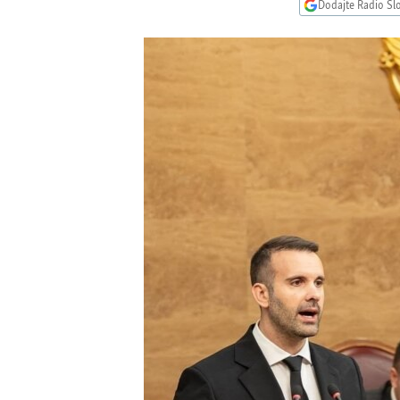
ISPRIČAJ MI
Dodajte Radio Sl
DNEVNO@RSE
SPECIJALI RSE
VIŠE OD NASLOVA
GENOCID U SREBRENICI
POPLAVE I KLIZIŠTA U BIH 2024.
TV LIBERTY
POST SCRIPTUM
MOJA EVROPA
TRI DECENIJE OD RATA U BIH
SVE KARTE DEJTONA
NASTANAK I RASPAD JUGOSLAVIJE