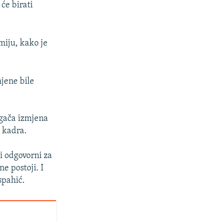
će birati
miju, kako je
jene bile
agača izmjena
g kadra.
i odgovorni za
e postoji. I
spahić.