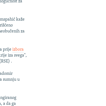
mogućnost za
amspahić kaže
orišćeno
neobučenih za
a prije
izbora
rije iza svega",
(RSE) .
Radomir
za sumnju u
angiranog
, a da ga