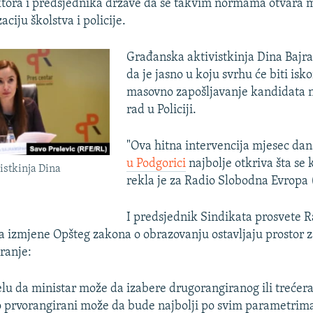
ktora i predsjednika države da se takvim normama otvara 
aciju školstva i policije.
Građanska aktivistkinja Dina Bajr
da je jasno u koju svrhu će biti isk
masovno zapošljavanje kandidata 
rad u Policiji.
"Ova hitna intervencija mjesec dan
u Podgorici
najbolje otkriva šta se k
istkinja Dina
rekla je za Radio Slobodna Evropa 
I predsjednik Sindikata prosvete 
a izmjene Opšteg zakona o obrazovanju ostavljaju prostor 
ranje:
elu da ministar može da izabere drugorangiranog ili trećer
 prvorangirani može da bude najbolji po svim parametrima