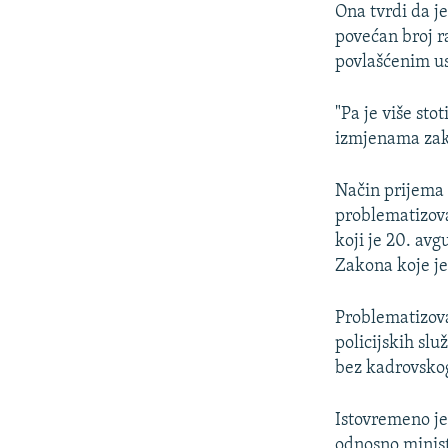
Ona tvrdi da je
povećan broj r
povlašćenim u
"Pa je više sto
izmjenama zako
Način prijema 
problematizova
koji je 20. av
Zakona koje je
Problematizova
policijskih slu
bez kadrovsko
Istovremeno je
odnosno minist