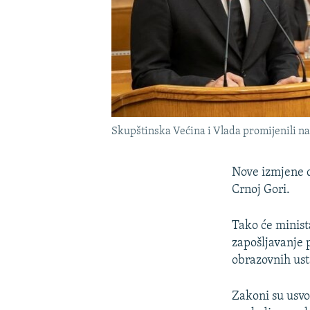
Skupštinska Većina i Vlada promijenili nač
Nove izmjene d
Crnoj Gori.
Tako će minist
zapošljavanje 
obrazovnih us
Zakoni su usvo