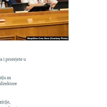
 i prosvjete u
iju za
 direktore
icije,