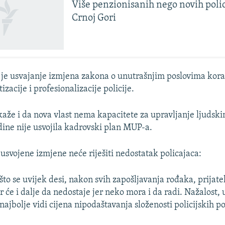
Više penzionisanih nego novih poli
Crnoj Gori
je usvajanje izmjena zakona o unutrašnjim poslovima kor
izacije i profesionalizacije policije.
aže i da nova vlast nema kapacitete za upravljanje ljudsk
odine nije usvojila kadrovski plan MUP-a.
 usvojene izmjene neće riješiti nedostatak policajaca:
što se uvijek desi, nakon svih zapošljavanja rođaka, prijatel
r će i dalje da nedostaje jer neko mora i da radi. Nažalost,
najbolje vidi cijena nipodaštavanja složenosti policijskih po