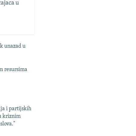
cajaca u
ak unazad u
im resursima
ja i partijskih
 u kriznim
slova."