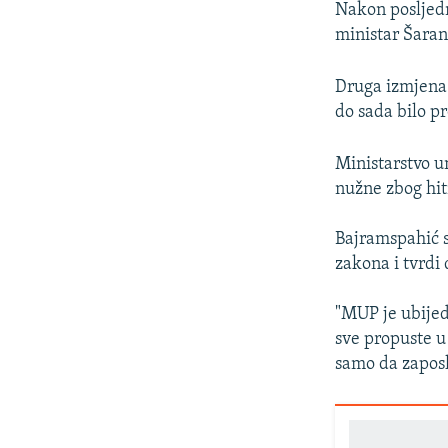
Nakon posljedn
ministar Šaran
Druga izmjena 
do sada bilo p
Ministarstvo u
nužne zbog hit
Bajramspahić s
zakona i tvrdi
"MUP je ubijed
sve propuste u
samo da zaposl