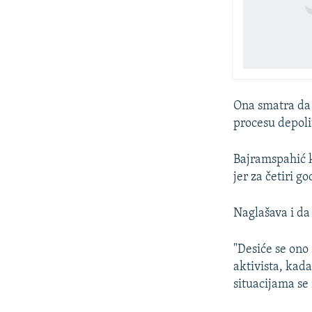
Ona smatra da 
procesu depolit
Bajramspahić k
jer za četiri g
Naglašava i da
"Desiće se ono 
aktivista, kada
situacijama se 