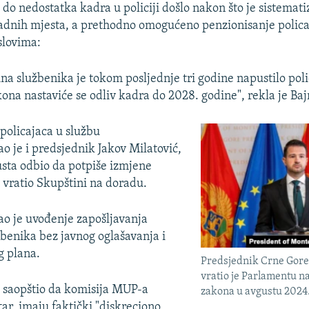
 do nedostatka kadra u policiji došlo nakon što je sistemat
adnih mjesta, a prethodno omogućeno penzionisanje polica
slovima:
tina službenika je tokom posljednje tri godine napustilo poli
na nastaviće se odliv kadra do 2028. godine", rekla je Ba
policajaca u službu
o je i predsjednik Jakov Milatović,
gusta odbio da potpiše izmjene
 vratio Skupštini na doradu.
o je uvođenje zapošljavanja
žbenika bez javnog oglašavanja i
g plana.
Predsjednik Crne Gore
vratio je Parlamentu n
 saopštio da komisija MUP-a
zakona u avgustu 2024
ar, imaju faktički "diskreciono