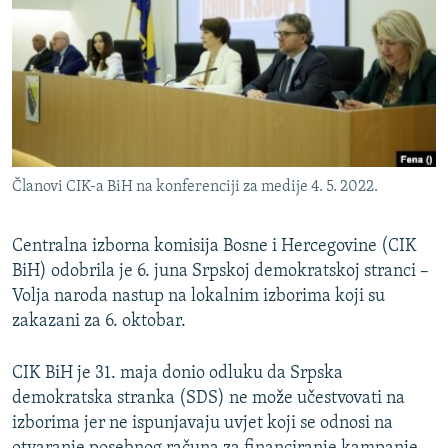
ISPRIČAJ MI
DNEVNO@RSE
SPECIJALI RSE
VIŠE OD NASLOVA
PRATITE NAS
GENOCID U SREBRENICI
Članovi CIK-a BiH na konferenciji za medije 4. 5. 2022.
POPLAVE I KLIZIŠTA U BIH 2024.
TV LIBERTY
Sve RFE/RL stranice
Centralna izborna komisija Bosne i Hercegovine (CIK
BiH) odobrila je 6. juna Srpskoj demokratskoj stranci –
POST SCRIPTUM
Volja naroda nastup na lokalnim izborima koji su
MOJA EVROPA
zakazani za 6. oktobar.
TRI DECENIJE OD RATA U BIH
CIK BiH je 31. maja donio odluku da Srpska
SVE KARTE DEJTONA
demokratska stranka (SDS) ne može učestvovati na
NASTANAK I RASPAD JUGOSLAVIJE
izborima jer ne ispunjavaju uvjet koji se odnosi na