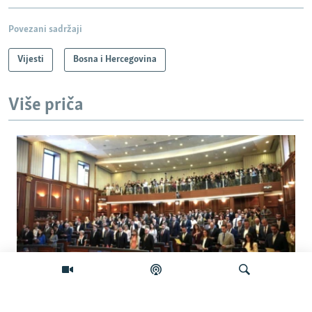
Povezani sadržaji
Vijesti
Bosna i Hercegovina
Više priča
Šta će se desiti ako se Skupština Kosova