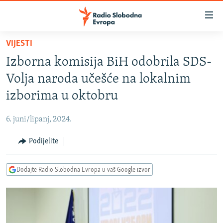
Dostupni
linkovi
Pređite
VIJESTI
na
VIJESTI
Izborna komisija BiH odobrila SDS-
glavni
BOSNA I HERCEGOVINA
sadržaj
Volja naroda učešće na lokalnim
SRBIJA
Pređite
izborima u oktobru
na
KOSOVO
glavnu
6. juni/lipanj, 2024.
CRNA GORA
navigaciju
Pređite
Podijelite
VIZUELNO
na
PODCASTI
VIDEO
pretragu
Dodajte Radio Slobodna Evropa u vaš Google izvor
RAT U UKRAJINI
FOTOGALERIJE
KINA NA BALKANU
INFOGRAFIKE
RSE PRIČE IZ SVIJETA