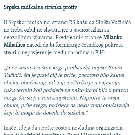
Srpska radikalna stranka protiv
U Srpskoj radikalnoj stranci RS kažu da Sinišu Vučinića
ne treba ozbiljno shvatiti jer u javnost izlazi sa
neozbiljnim izjavama. Predsjednik stranke
Milanko
Mihailica
navodi da bi formiranje četničkog pokreta
stvorilo nepovjerenje među narodima u BiH:
„Ja ne znam u suštini koga predstavlja uopšte Siniša
Vučinić, šta je pravi cilj te priče, pogotovo bilo kakva
obuka, obučavanje itd. nije nešto što je u najmanju
ruku termin koji podsjeća na nešto što bi bilo u pravcu
onoga što stoji u tom saopštenju. Naprotiv, ta vrsta
obuke, prije svega, podsjeća na neku vrstu obučavanja
koja bi mogla da dovede do sukoba.“
Inače, ideja da uopšte postoji nevladina organizacija