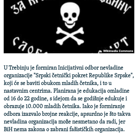
ISPRIČAJ MI
DNEVNO@RSE
SPECIJALI RSE
VIŠE OD NASLOVA
PRATITE NAS
GENOCID U SREBRENICI
POPLAVE I KLIZIŠTA U BIH 2024.
U Trebinju je formiran Inicijativni odbor nevladine
TV LIBERTY
Sve RFE/RL stranice
organizacije "Srpski četnički pokret Republike Srpske",
koji će se baviti obukom mladih četnika, i to u
POST SCRIPTUM
nastavnim centrima. Planirana je edukacija omladine
MOJA EVROPA
od 16 do 22 godine, s idejom da se godišnje edukuje i
TRI DECENIJE OD RATA U BIH
obrazuje 10.000 mladih četnika. Iako je formiranje
odbora izazvalo brojne reakcije, apsurdno je što takva
SVE KARTE DEJTONA
nevladina organizacija može nesmetano da radi, jer
NASTANAK I RASPAD JUGOSLAVIJE
BiH nema zakona o zabrani fašističkih organizacija.