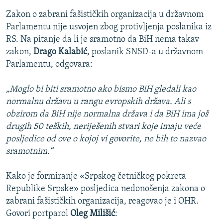
Zakon o zabrani fašističkih organizacija u državnom
Parlamentu nije usvojen zbog protivljenja poslanika iz
RS. Na pitanje da li je sramotno da BiH nema takav
zakon,
Drago Kalabić
, poslanik SNSD-a u državnom
Parlamentu, odgovara:
„Moglo bi biti sramotno ako bismo BiH gledali kao
normalnu državu u rangu evropskih država. Ali s
obzirom da BiH nije normalna država i da BiH ima još
drugih 50 teških, neriješenih stvari koje imaju veće
posljedice od ove o kojoj vi govorite, ne bih to nazvao
sramotnim.“
Kako je formiranje «Srpskog četničkog pokreta
Republike Srpske» posljedica nedonošenja zakona o
zabrani fašističkih organizacija, reagovao je i OHR.
Govori portparol
Oleg Milišić
: