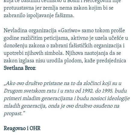
koja će baštiniti četništvo u Bosni i Hercegovini nije
protuustavna jer zemlja nema zakon kojim bi se
zabranilo ispoljavanje fašizma.
Nevladina organizacija «Gariwo» samo tokom prošle
godine različitim peticijama, aktivno je uzela učešće u
donošenju zakona o zabrani fašističkih organizacija i
upotrebi njihovih simbola. Njihova nastojanja da se
zakon izglasa nisu urodila plodom, kaže predsjednica
Svetlana Broz
:
„Ako ovo društvo pristane na to da zločinci koji su u
Drugom svetskom ratu i u ratu od 1992. do 1995. budu
primeri mladim generacijama i budu nosioci ideologije
mladih generacija, onda je ovo društvo osuđeno na
propast.“
Reagovao i OHR