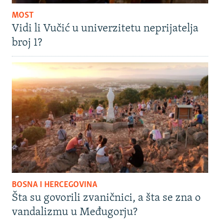
MOST
Vidi li Vučić u univerzitetu neprijatelja
broj 1?
BOSNA I HERCEGOVINA
Šta su govorili zvaničnici, a šta se zna o
vandalizmu u Međugorju?