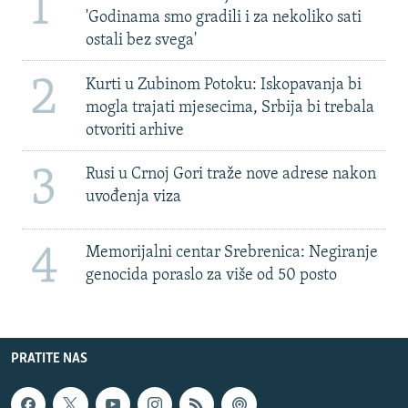
1
'Godinama smo gradili i za nekoliko sati
ostali bez svega'
2
Kurti u Zubinom Potoku: Iskopavanja bi
mogla trajati mjesecima, Srbija bi trebala
otvoriti arhive
3
Rusi u Crnoj Gori traže nove adrese nakon
uvođenja viza
4
Memorijalni centar Srebrenica: Negiranje
genocida poraslo za više od 50 posto
PRATITE NAS