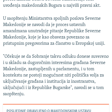
uvođenja makedonskih Bugara u najviši pravni akt.
U saopštenju Ministarstva spoljnih poslova Severne
Makedonije se navodi da je proces ustavnih
amandmana unutrašnje pitanje Republike Severne
Makedonije, koje je kao obaveza povezano sa
pristupnim pregovorima za članstvo u Evropskoj uniji.
"Očekuje se da Sobranje takvu odluku donese suvereno
i u skladu sa dugoročnim interesima građana Severne
Makedonije, zastupljenih u parlamentu, i u tom
kontekstu ne postoji mogućnost niti politička volja za
uključivanje građana i institucija iz inostranstva,
uključujući i iz Republike Bugarske", navodi se u tom
saopštenju.
POSLJEDNJE OBJAVLJENO O MAKEDONSKOM USTAVU