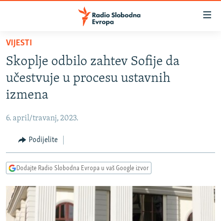
Dostupni
linkovi
Pređite
VIJESTI
na
VIJESTI
Skoplje odbilo zahtev Sofije da
glavni
BOSNA I HERCEGOVINA
sadržaj
učestvuje u procesu ustavnih
SRBIJA
Pređite
izmena
na
KOSOVO
glavnu
6. april/travanj, 2023.
CRNA GORA
navigaciju
Pređite
Podijelite
VIZUELNO
na
PODCASTI
VIDEO
pretragu
Dodajte Radio Slobodna Evropa u vaš Google izvor
RAT U UKRAJINI
FOTOGALERIJE
KINA NA BALKANU
INFOGRAFIKE
RSE PRIČE IZ SVIJETA