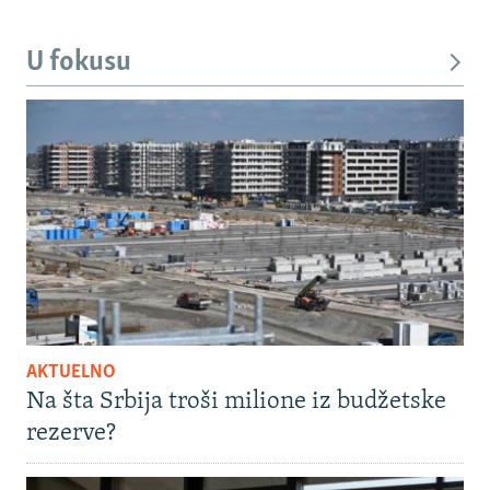
U fokusu
AKTUELNO
Na šta Srbija troši milione iz budžetske
rezerve?