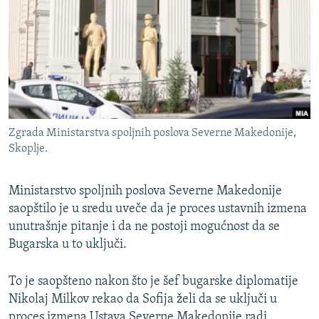
ISPRIČAJ MI
DNEVNO@RSE
SPECIJALI RSE
VIŠE OD NASLOVA
PRATITE NAS
GENOCID U SREBRENICI
Zgrada Ministarstva spoljnih poslova Severne Makedonije,
POPLAVE I KLIZIŠTA U BIH 2024.
Skoplje.
TV LIBERTY
Sve RFE/RL stranice
Ministarstvo spoljnih poslova Severne Makedonije
POST SCRIPTUM
saopštilo je u sredu uveče da je proces ustavnih izmena
MOJA EVROPA
unutrašnje pitanje i da ne postoji mogućnost da se
Bugarska u to uključi.
TRI DECENIJE OD RATA U BIH
SVE KARTE DEJTONA
To je saopšteno nakon što je šef bugarske diplomatije
NASTANAK I RASPAD JUGOSLAVIJE
Nikolaj Milkov rekao da Sofija želi da se uključi u
proces izmena Ustava Severne Makedonije radi