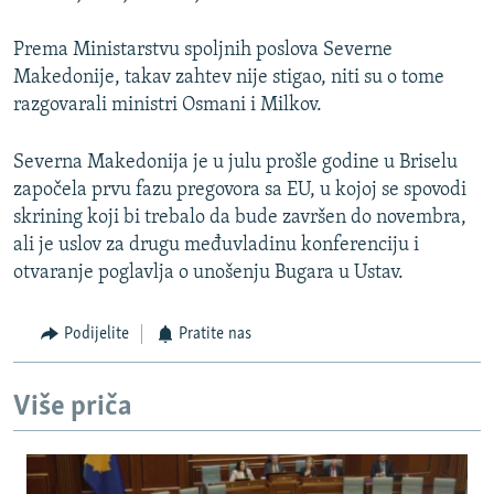
Prema Ministarstvu spoljnih poslova Severne
Makedonije, takav zahtev nije stigao, niti su o tome
razgovarali ministri Osmani i Milkov.
Severna Makedonija je u julu prošle godine u Briselu
započela prvu fazu pregovora sa EU, u kojoj se spovodi
skrining koji bi trebalo da bude završen do novembra,
ali je uslov za drugu međuvladinu konferenciju i
otvaranje poglavlja o unošenju Bugara u Ustav.
Podijelite
Pratite nas
Više priča