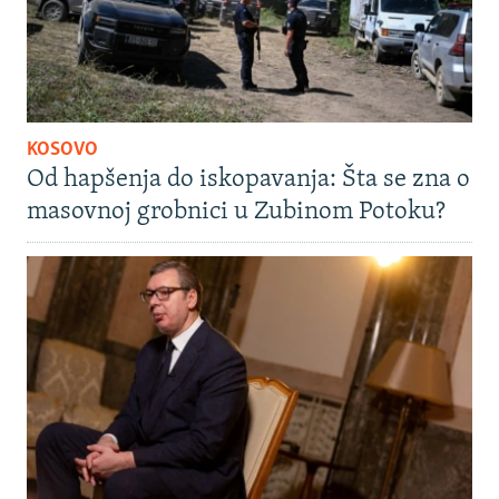
KOSOVO
Od hapšenja do iskopavanja: Šta se zna o
masovnoj grobnici u Zubinom Potoku?