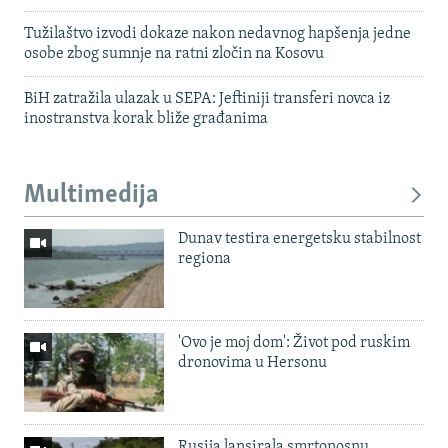
Tužilaštvo izvodi dokaze nakon nedavnog hapšenja jedne
osobe zbog sumnje na ratni zločin na Kosovu
BiH zatražila ulazak u SEPA: Jeftiniji transferi novca iz
inostranstva korak bliže građanima
Multimedija
Dunav testira energetsku stabilnost
regiona
'Ovo je moj dom': Život pod ruskim
dronovima u Hersonu
Rusija lansirala smrtonosnu