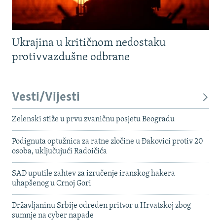
Ukrajina u kritičnom nedostaku
protivvazdušne odbrane
Vesti/Vijesti
Zelenski stiže u prvu zvaničnu posjetu Beogradu
Podignuta optužnica za ratne zločine u Đakovici protiv 20
osoba, uključujući Radoičića
SAD uputile zahtev za izručenje iranskog hakera
uhapšenog u Crnoj Gori
Državljaninu Srbije određen pritvor u Hrvatskoj zbog
sumnje na cyber napade