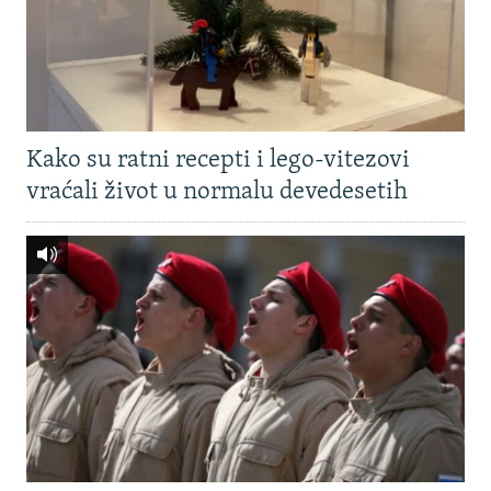
Kako su ratni recepti i lego-vitezovi
vraćali život u normalu devedesetih