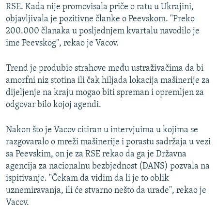
RSE. Kada nije promovisala priče o ratu u Ukrajini,
objavljivala je pozitivne članke o Peevskom. "Preko
200.000 članaka u posljednjem kvartalu navodilo je
ime Peevskog", rekao je Vacov.
Trend je produbio strahove među ustraživačima da bi
amorfni niz stotina ili čak hiljada lokacija mašinerije za
dijeljenje na kraju mogao biti spreman i opremljen za
odgovar bilo kojoj agendi.
Nakon što je Vacov citiran u intervjuima u kojima se
razgovaralo o mreži mašinerije i porastu sadržaja u vezi
sa Peevskim, on je za RSE rekao da ga je Državna
agencija za nacionalnu bezbjednost (DANS) pozvala na
ispitivanje. "Čekam da vidim da li je to oblik
uznemiravanja, ili će stvarno nešto da urade", rekao je
Vacov.