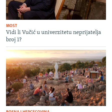
MOST
Vidi li Vučić u univerzitetu neprijatelja
broj 1?