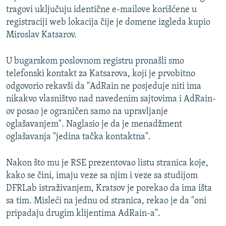
tragovi uključuju identične e-mailove korišćene u
registraciji web lokacija čije je domene izgleda kupio
Miroslav Katsarov.
U bugarskom poslovnom registru pronašli smo
telefonski kontakt za Katsarova, koji je prvobitno
odgovorio rekavši da "AdRain ne posjeduje niti ima
nikakvo vlasništvo nad navedenim sajtovima i AdRain-
ov posao je ograničen samo na upravljanje
oglašavanjem". Naglasio je da je menadžment
oglašavanja "jedina tačka kontaktna".
Nakon što mu je RSE prezentovao listu stranica koje,
kako se čini, imaju veze sa njim i veze sa studijom
DFRLab istraživanjem, Kratsov je porekao da ima išta
sa tim. Misleći na jednu od stranica, rekao je da "oni
pripadaju drugim klijentima AdRain-a".