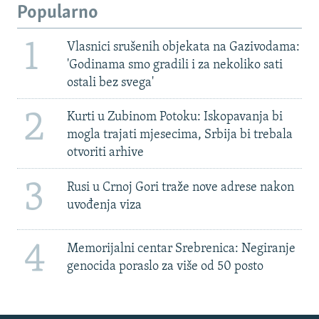
Popularno
1
Vlasnici srušenih objekata na Gazivodama:
'Godinama smo gradili i za nekoliko sati
ostali bez svega'
2
Kurti u Zubinom Potoku: Iskopavanja bi
mogla trajati mjesecima, Srbija bi trebala
otvoriti arhive
3
Rusi u Crnoj Gori traže nove adrese nakon
uvođenja viza
4
Memorijalni centar Srebrenica: Negiranje
genocida poraslo za više od 50 posto