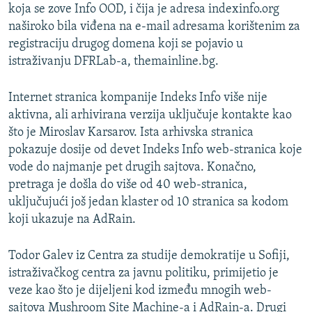
koja se zove Info OOD, i čija je adresa indexinfo.org
naširoko bila viđena na e-mail adresama korištenim za
registraciju drugog domena koji se pojavio u
istraživanju DFRLab-a, themainline.bg.
Internet stranica kompanije Indeks Info više nije
aktivna, ali arhivirana verzija uključuje kontakte kao
što je Miroslav Karsarov. Ista arhivska stranica
pokazuje dosije od devet Indeks Info web-stranica koje
vode do najmanje pet drugih sajtova. Konačno,
pretraga je došla do više od 40 web-stranica,
uključujući još jedan klaster od 10 stranica sa kodom
koji ukazuje na AdRain.
Todor Galev iz Centra za studije demokratije u Sofiji,
istraživačkog centra za javnu politiku, primijetio je
veze kao što je dijeljeni kod između mnogih web-
sajtova Mushroom Site Machine-a i AdRain-a. Drugi