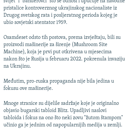
svijet" i "banderovci" što se odnosi i upućuje na navodne
pristalice kontroverznog ukrajinskog nacionaliste iz
Drugog svetskog rata i posljeratnog perioda kojeg je
ubio sovjetski atentator 1959.
Osamdeset odsto tih postova, prema izvještaju, bili su
proizvodi mašinerije za širenje (Mushroom Site
Machine), koja je prvi put otkrivena u mjesecima
nakon što je Rusija u februaru 2022. pokrenula invaziju
na Ukrajinu.
Međutim, pro-ruska propaganda nije bila jedina u
fokusu ove mašinerije.
Mnoge stranice su dijelile sadržaje koje je originalno
objavio bugarski tabloid Blitz. Upadljivi naslovi
tabloida i fokus na ono što neki zovu "žutom štampom"
učinio ga je jednim od napopularnijih medija u zemlji.