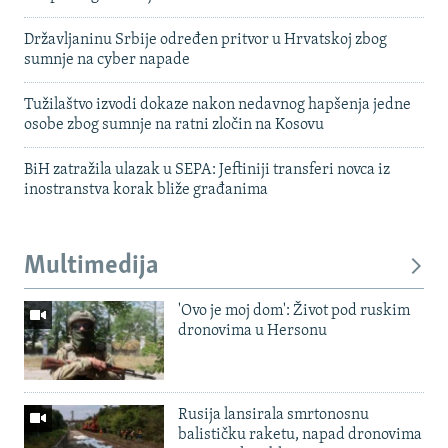
Državljaninu Srbije određen pritvor u Hrvatskoj zbog
sumnje na cyber napade
Tužilaštvo izvodi dokaze nakon nedavnog hapšenja jedne
osobe zbog sumnje na ratni zločin na Kosovu
BiH zatražila ulazak u SEPA: Jeftiniji transferi novca iz
inostranstva korak bliže građanima
Multimedija
'Ovo je moj dom': Život pod ruskim
dronovima u Hersonu
Rusija lansirala smrtonosnu
balističku raketu, napad dronovima