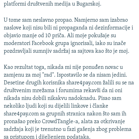
platformi društvenih medija u Bugarskoj.
U tome sam neslavno propao. Namjerno sam izabrao
naslove koji nisu bili ni propaganda ni dezinformacije i
objavio manje od 10 priča. Ali moje pokušaje su
moderatori Facebook grupa ignorisali, iako su inače
pozdravljali sumnjiv sadržaj sa sajtova kao što je moj.
Kao rezultat toga, nikada mi nije ponuđen novac u
zamjenu za moj "rad". Ispostavilo se da nisam jedini.
Desetine drugih korisnika share4pay.com žalili su se na
društvenim mrežama i forumima rekavši da ni oni
nikada nisu dobili nikakvu nadoknadu. Pisao sam
nekoliko ljudi koji su dijelili linkove i članke
share4pay.com sa grupnih stranica nakon što sam ih
pronašao preko CrowdTangle-a, alata za otkrivanje
sadržaja koji je trenutno u fazi gašenja zbog problema
sa pristupom i dijeljenjem podataka.