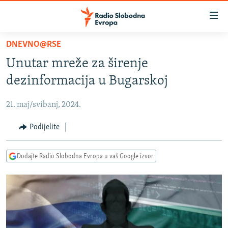
Dostupni
linkovi
Pređite
DNEVNO@RSE
na
VIJESTI
Unutar mreže za širenje
glavni
BOSNA I HERCEGOVINA
sadržaj
dezinformacija u Bugarskoj
SRBIJA
Pređite
na
21. maj/svibanj, 2024.
KOSOVO
glavnu
CRNA GORA
Podijelite
navigaciju
Pređite
VIZUELNO
na
Dodajte Radio Slobodna Evropa u vaš Google izvor
PODCASTI
VIDEO
pretragu
RAT U UKRAJINI
FOTOGALERIJE
KINA NA BALKANU
INFOGRAFIKE
RSE PRIČE IZ SVIJETA