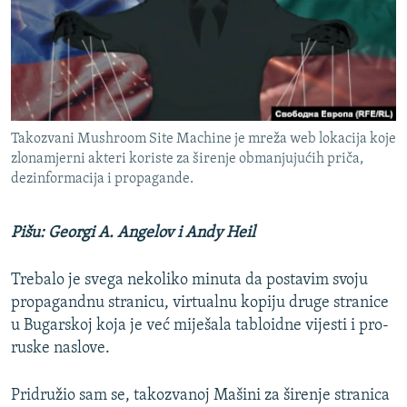
ISPRIČAJ MI
DNEVNO@RSE
SPECIJALI RSE
VIŠE OD NASLOVA
PRATITE NAS
Takozvani Mushroom Site Machine je mreža web lokacija koje
GENOCID U SREBRENICI
zlonamjerni akteri koriste za širenje obmanjujućih priča,
dezinformacija i propagande.
POPLAVE I KLIZIŠTA U BIH 2024.
TV LIBERTY
Sve RFE/RL stranice
Pišu: Georgi A. Angelov i Andy Heil
POST SCRIPTUM
MOJA EVROPA
Trebalo je svega nekoliko minuta da postavim svoju
propagandnu stranicu, virtualnu kopiju druge stranice
TRI DECENIJE OD RATA U BIH
u Bugarskoj koja je već miješala tabloidne vijesti i pro-
SVE KARTE DEJTONA
ruske naslove.
NASTANAK I RASPAD JUGOSLAVIJE
Pridružio sam se, takozvanoj Mašini za širenje stranica