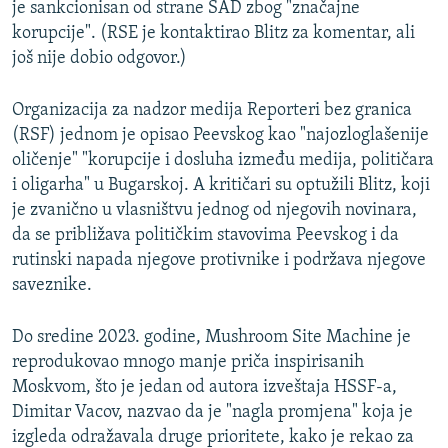
je sankcionisan od strane SAD zbog "značajne
korupcije". (RSE je kontaktirao Blitz za komentar, ali
još nije dobio odgovor.)
Organizacija za nadzor medija Reporteri bez granica
(RSF) jednom je opisao Peevskog kao "najozloglašenije
oličenje" "korupcije i dosluha između medija, političara
i oligarha" u Bugarskoj. A kritičari su optužili Blitz, koji
je zvanično u vlasništvu jednog od njegovih novinara,
da se približava političkim stavovima Peevskog i da
rutinski napada njegove protivnike i podržava njegove
saveznike.
Do sredine 2023. godine, Mushroom Site Machine je
reprodukovao mnogo manje priča inspirisanih
Moskvom, što je jedan od autora izveštaja HSSF-a,
Dimitar Vacov, nazvao da je "nagla promjena" koja je
izgleda odražavala druge prioritete, kako je rekao za