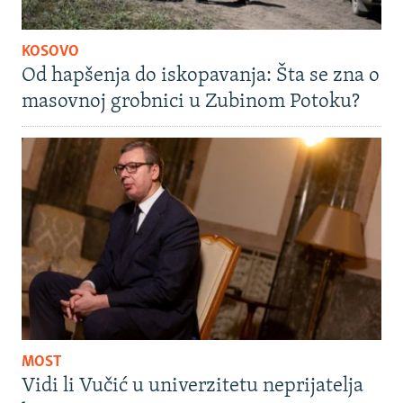
KOSOVO
Od hapšenja do iskopavanja: Šta se zna o
masovnoj grobnici u Zubinom Potoku?
MOST
Vidi li Vučić u univerzitetu neprijatelja