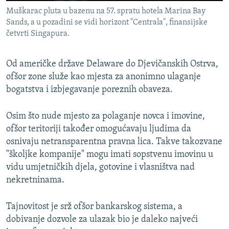
Muškarac pluta u bazenu na 57. spratu hotela Marina Bay
Sands, a u pozadini se vidi horizont "Centrala", finansijske
četvrti Singapura.
Od američke države Delaware do Djevičanskih Ostrva,
ofšor zone služe kao mjesta za anonimno ulaganje
bogatstva i izbjegavanje poreznih obaveza.
Osim što nude mjesto za polaganje novca i imovine,
ofšor teritoriji također omogućavaju ljudima da
osnivaju
netransparentna
pravna lica.
Takve takozvane
"školjke kompanije" mogu imati sopstvenu imovinu u
vidu umjetničkih djela, gotovine i vlasništva nad
nekretninama.
Tajnovitost je srž ofšor bankarskog sistema, a
dobivanje dozvole za ulazak bio je daleko najveći