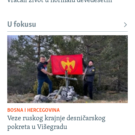
vraćali život u normalu devedesetih
U fokusu
BOSNA I HERCEGOVINA
Veze ruskog krajnje desničarskog
pokreta u Višegradu