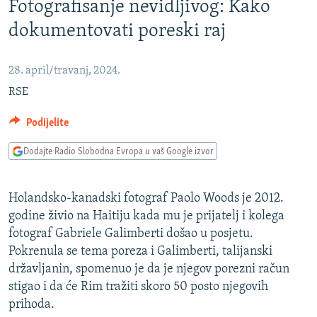
Fotografisanje nevidljivog: Kako
ISPRIČAJ MI
dokumentovati poreski raj
DNEVNO@RSE
SPECIJALI RSE
28. april/travanj, 2024.
VIŠE OD NASLOVA
RSE
PRATITE NAS
GENOCID U SREBRENICI
Podijelite
POPLAVE I KLIZIŠTA U BIH 2024.
Dodajte Radio Slobodna Evropa u vaš Google izvor
TV LIBERTY
Sve RFE/RL stranice
POST SCRIPTUM
Holandsko-kanadski fotograf Paolo Woods je 2012.
godine živio na Haitiju kada mu je prijatelj i kolega
MOJA EVROPA
fotograf Gabriele Galimberti došao u posjetu.
TRI DECENIJE OD RATA U BIH
Pokrenula se tema poreza i Galimberti, talijanski
SVE KARTE DEJTONA
državljanin, spomenuo je da je njegov porezni račun
stigao i da će Rim tražiti skoro 50 posto njegovih
NASTANAK I RASPAD JUGOSLAVIJE
prihoda.