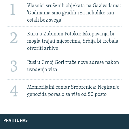
1
Vlasnici srušenih objekata na Gazivodama:
'Godinama smo gradili i za nekoliko sati
ostali bez svega'
2
Kurti u Zubinom Potoku: Iskopavanja bi
mogla trajati mjesecima, Srbija bi trebala
otvoriti arhive
3
Rusi u Crnoj Gori traže nove adrese nakon
uvođenja viza
4
Memorijalni centar Srebrenica: Negiranje
genocida poraslo za više od 50 posto
PRATITE NAS