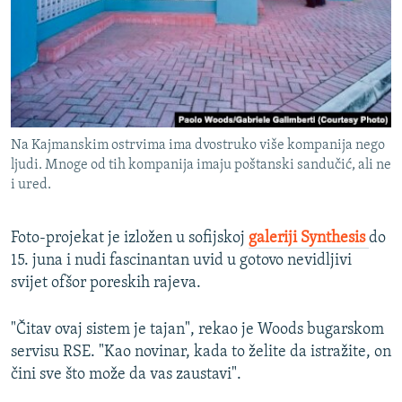
Na Kajmanskim ostrvima ima dvostruko više kompanija nego
ljudi. Mnoge od tih kompanija imaju poštanski sandučić, ali ne
i ured.
Foto-projekat je izložen u sofijskoj
galeriji Synthesis
do
15. juna i nudi fascinantan uvid u gotovo nevidljivi
svijet ofšor poreskih rajeva.
"Čitav ovaj sistem je tajan", rekao je Woods bugarskom
servisu RSE. "Kao novinar, kada to želite da istražite, on
čini sve što može da vas zaustavi".