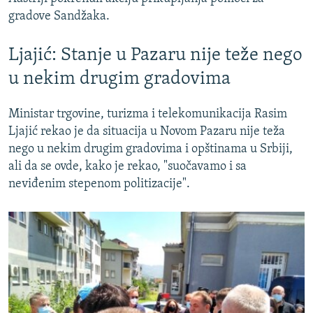
gradove Sandžaka.
Ljajić: Stanje u Pazaru nije teže nego
u nekim drugim gradovima
Ministar trgovine, turizma i telekomunikacija Rasim
Ljajić rekao je da situacija u Novom Pazaru nije teža
nego u nekim drugim gradovima i opštinama u Srbiji,
ali da se ovde, kako je rekao, "suočavamo i sa
neviđenim stepenom politizacije".