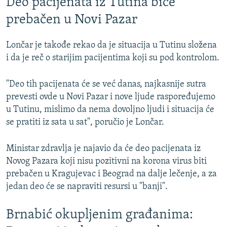
Deo pacijenata iz Tutina biće
prebačen u Novi Pazar
Lončar je takođe rekao da je situacija u Tutinu složena
i da je reč o starijim pacijentima koji su pod kontrolom.
"Deo tih pacijenata će se već danas, najkasnije sutra
prevesti ovde u Novi Pazar i nove ljude raspoređujemo
u Tutinu, mislimo da nema dovoljno ljudi i situacija će
se pratiti iz sata u sat", poručio je Lončar.
Ministar zdravlja je najavio da će deo pacijenata iz
Novog Pazara koji nisu pozitivni na korona virus biti
prebačen u Kragujevac i Beograd na dalje lečenje, a za
jedan deo će se napraviti resursi u "banji".
Brnabić okupljenim građanima: