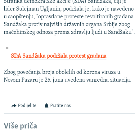
Stranka demokratske akcije (SDA) Sandžaka, čiji je
lider Sulejman Ugljanin, podržala je, kako je navedeno
u saopštenju, "opravdane proteste revoltiranih građana
Sandžaka protiv najviših državnih organa Srbije zbog
maćehinskog odnosa prema zdravlju ljudi u Sandžaku".
SDA Sandžaka podržala protest građana
Zbog povećanja broja obolelih od korona virusa u
Novom Pazaru je 25. juna uvedena vanredna situacija.
Podijelite
Pratite nas
Više priča