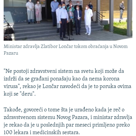
Ministar zdravlja Zlatibor Lončar tokom obraćanja u Novom
Pazaru
"Ne postoji zdravstveni sistem na svetu koji može da
izdrži da se građani ponašaju kao da nema korona
virusa", rekao je Lončar navodeći da je to poruka ovima
koji se "deru".
Takođe, govoreći o tome šta je urađeno kada je reč o
zdravstvenom sistemu Novog Pazara, i ministar zdravlja
je rekao da je u poslednjih par meseci primljeno preko
100 lekara i medicinskih sestara.