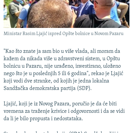
Ministar Rasim Ljajić ispred Opšte bolnice u Novom Pazaru
"Kao što znate ja sam bio u više vlada, ali moram da
kažem da nikada više u zdravstveni sistem, u Opštu
bolnicu u Pazaru, nije urađeno, investirano, uloženo
nego što je u poslednjih 5 ili 6 godina", rekao je Ljajić
koji vodi dve stranke, od kojih je jedna lokalna
Sandžačka demokratska partija (SDP).
Ljajić, koji je iz Novog Pazara, poručio je da će biti
vremena za traženje krivice i odgovornosti i da se vidi
da li je bilo propusta i nedostataka.