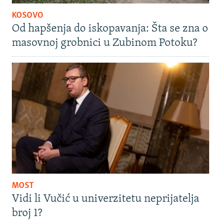
KOSOVO
Od hapšenja do iskopavanja: Šta se zna o
masovnoj grobnici u Zubinom Potoku?
MOST
Vidi li Vučić u univerzitetu neprijatelja
broj 1?