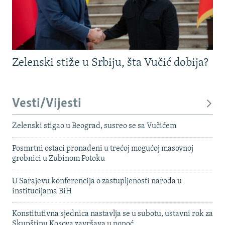
Zelenski stiže u Srbiju, šta Vučić dobija?
Vesti/Vijesti
Zelenski stigao u Beograd, susreo se sa Vučićem
Posmrtni ostaci pronađeni u trećoj mogućoj masovnoj
grobnici u Zubinom Potoku
U Sarajevu konferencija o zastupljenosti naroda u
institucijama BiH
Konstitutivna sjednica nastavlja se u subotu, ustavni rok za
Skupštinu Kosova završava u ponoć