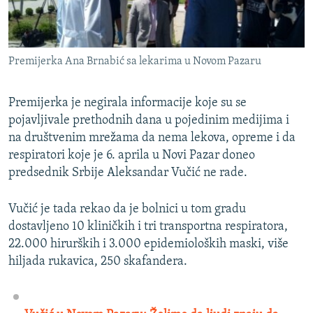
Premijerka Ana Brnabić sa lekarima u Novom Pazaru
Premijerka je negirala informacije koje su se
pojavljivale prethodnih dana u pojedinim medijima i
na društvenim mrežama da nema lekova, opreme i da
respiratori koje je 6. aprila u Novi Pazar doneo
predsednik Srbije Aleksandar Vučić ne rade.
Vučić je tada rekao da je bolnici u tom gradu
dostavljeno 10 kliničkih i tri transportna respiratora,
22.000 hirurških i 3.000 epidemioloških maski, više
hiljada rukavica, 250 skafandera.