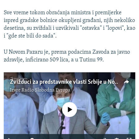
Sve vreme tokom obraćanja ministra i premijerke
ispred gradske bolnice okupljeni građani, njih nekoliko
desetina, su zviždali i uzvikivali "ostavka" i "lopovi", kao
i "gde ste bili do sada".
U Novom Pazaru je, prema podacima Zavoda za javno
zdravlje, inficirano 509 lica, a u Tutinu 99.
Zvižduci za predstavnike vlasti Srbije u Novom Pazaru
Izvor
Radio Slobodna Evropa
No media source currently available
Auto