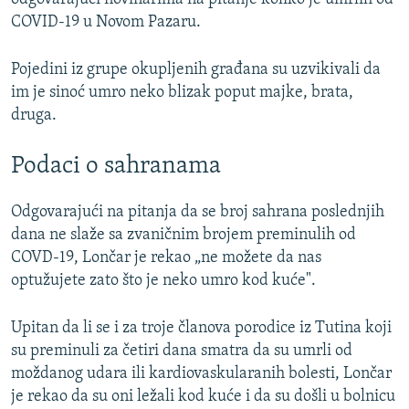
COVID-19 u Novom Pazaru.
Pojedini iz grupe okupljenih građana su uzvikivali da
im je sinoć umro neko blizak poput majke, brata,
druga.
Podaci o sahranama
Odgovarajući na pitanja da se broj sahrana poslednjih
dana ne slaže sa zvaničnim brojem preminulih od
COVD-19, Lončar je rekao „ne možete da nas
optužujete zato što je neko umro kod kuće".
Upitan da li se i za troje članova porodice iz Tutina koji
su preminuli za četiri dana smatra da su umrli od
moždanog udara ili kardiovaskularanih bolesti, Lončar
je rekao da su oni ležali kod kuće i da su došli u bolnicu