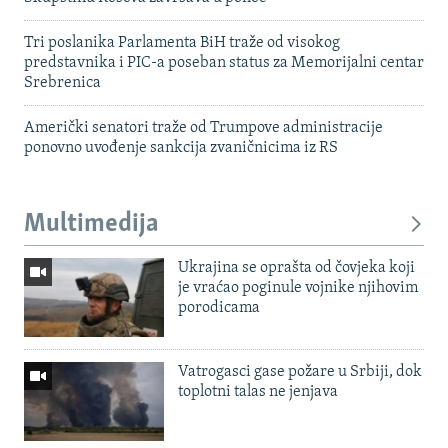
Tri poslanika Parlamenta BiH traže od visokog
predstavnika i PIC-a poseban status za Memorijalni centar
Srebrenica
Američki senatori traže od Trumpove administracije
ponovno uvođenje sankcija zvaničnicima iz RS
Multimedija
Ukrajina se oprašta od čovjeka koji
je vraćao poginule vojnike njihovim
porodicama
Vatrogasci gase požare u Srbiji, dok
toplotni talas ne jenjava