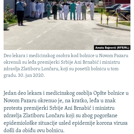
ISPRIČAJ MI
DNEVNO@RSE
SPECIJALI RSE
VIŠE OD NASLOVA
PRATITE NAS
GENOCID U SREBRENICI
Deo lekara i medicinskog osobra kod bolnice u Novom Pazaru
POPLAVE I KLIZIŠTA U BIH 2024.
okrenuli su leđa premijerki Srbije Ani Brnabić i ministru
zdravlja Zlatiboru Lončaru, koji su posetili bolnicu u tom
TV LIBERTY
Sve RFE/RL stranice
gradu. 30. jun 2020.
POST SCRIPTUM
MOJA EVROPA
Jedan deo lekara i medicinskog osoblja Opšte bolnice u
Novom Pazaru okrenuo je, na kratko, leđa u znak
TRI DECENIJE OD RATA U BIH
protesta premijerki Srbije Ani Brnabić i ministru
SVE KARTE DEJTONA
zdravlja Zlatiboru Lončaru koji su zbog pogoršane
epidemiološke situacije usled epidemije korona virusa
NASTANAK I RASPAD JUGOSLAVIJE
došli da obiđu ovu bolnicu.