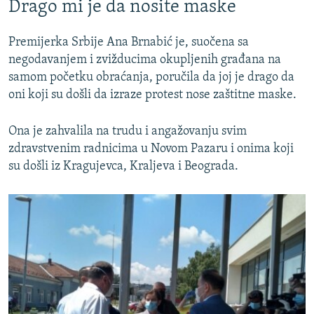
Drago mi je da nosite maske
Premijerka Srbije Ana Brnabić je, suočena sa
negodavanjem i zvižducima okupljenih građana na
samom početku obraćanja, poručila da joj je drago da
oni koji su došli da izraze protest nose zaštitne maske.
Ona je zahvalila na trudu i angažovanju svim
zdravstvenim radnicima u Novom Pazaru i onima koji
su došli iz Kragujevca, Kraljeva i Beograda.