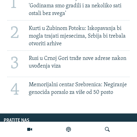
1
'Godinama smo gradili i za nekoliko sati
ostali bez svega'
2
Kurti u Zubinom Potoku: Iskopavanja bi
mogla trajati mjesecima, Srbija bi trebala
otvoriti arhive
3
Rusi u Crnoj Gori traže nove adrese nakon
uvođenja viza
4
Memorijalni centar Srebrenica: Negiranje
genocida poraslo za više od 50 posto
PRATITE NAS