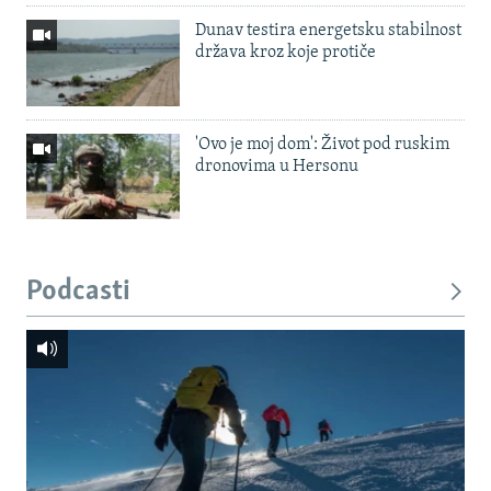
Dunav testira energetsku stabilnost
država kroz koje protiče
'Ovo je moj dom': Život pod ruskim
dronovima u Hersonu
Podcasti