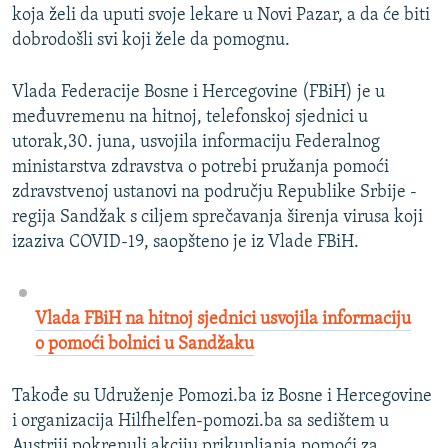
koja želi da uputi svoje lekare u Novi Pazar, a da će biti
dobrodošli svi koji žele da pomognu.
Vlada Federacije Bosne i Hercegovine (FBiH) je u
međuvremenu na hitnoj, telefonskoj sjednici u
utorak,30. juna, usvojila informaciju Federalnog
ministarstva zdravstva o potrebi pružanja pomoći
zdravstvenoj ustanovi na području Republike Srbije -
regija Sandžak s ciljem sprečavanja širenja virusa koji
izaziva COVID-19, saopšteno je iz Vlade FBiH.
Vlada FBiH na hitnoj sjednici usvojila informaciju
o pomoći bolnici u Sandžaku
Takođe su Udruženje Pomozi.ba iz Bosne i Hercegovine
i organizacija Hilfhelfen-pomozi.ba sa sedištem u
Austriji pokrenuli akciju prikupljanja pomoći za