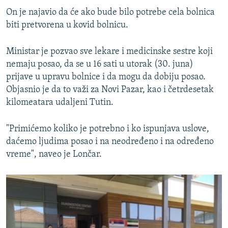
On je najavio da će ako bude bilo potrebe cela bolnica
biti pretvorena u kovid bolnicu.
Ministar je pozvao sve lekare i medicinske sestre koji
nemaju posao, da se u 16 sati u utorak (30. juna)
prijave u upravu bolnice i da mogu da dobiju posao.
Objasnio je da to važi za Novi Pazar, kao i četrdesetak
kilomeatara udaljeni Tutin.
"Primićemo koliko je potrebno i ko ispunjava uslove,
daćemo ljudima posao i na neodređeno i na određeno
vreme", naveo je Lončar.