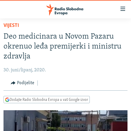
Dostupni
linkovi
Pređite
VIJESTI
na
VIJESTI
Deo medicinara u Novom Pazaru
glavni
BOSNA I HERCEGOVINA
sadržaj
okrenuo leđa premijerki i ministru
SRBIJA
Pređite
zdravlja
na
KOSOVO
glavnu
30. juni/lipanj, 2020.
CRNA GORA
navigaciju
Pređite
Podijelite
VIZUELNO
na
PODCASTI
VIDEO
pretragu
Dodajte Radio Slobodna Evropa u vaš Google izvor
RAT U UKRAJINI
FOTOGALERIJE
KINA NA BALKANU
INFOGRAFIKE
RSE PRIČE IZ SVIJETA