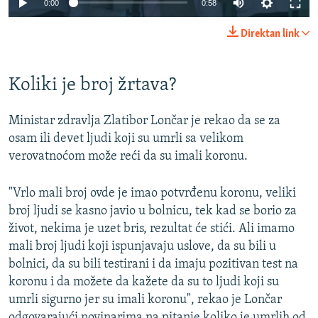
0:00
0:58
240p
Direktan link
360p
Auto
240p
360p
480p
480p
Koliki je broj žrtava?
720p
720p
1080p
Ministar zdravlja Zlatibor Lončar je rekao da se za
1080p
osam ili devet ljudi koji su umrli sa velikom
verovatnoćom može reći da su imali koronu.
"Vrlo mali broj ovde je imao potvrđenu koronu, veliki
broj ljudi se kasno javio u bolnicu, tek kad se borio za
život, nekima je uzet bris, rezultat će stići. Ali imamo
mali broj ljudi koji ispunjavaju uslove, da su bili u
bolnici, da su bili testirani i da imaju pozitivan test na
koronu i da možete da kažete da su to ljudi koji su
umrli sigurno jer su imali koronu", rekao je Lončar
odgovarajući novinarima na pitanje koliko je umrlih od