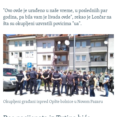
"Ovo ovde je urađeno u naše vreme, u posledniih par
godina, pa bila vam je livada ovde", rekao je Lončar na
šta su okupljeni uzvratili povicima "ua".
Okupljeni građani ispred Opšte bolnice u Novom Pazaru