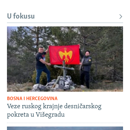
U fokusu
BOSNA I HERCEGOVINA
Veze ruskog krajnje desničarskog
pokreta u Višegradu