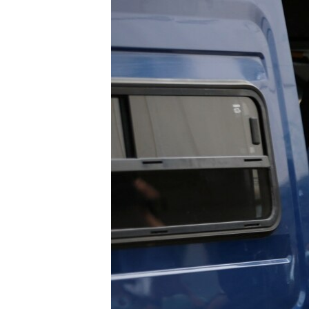
ISPRIČAJ MI
DNEVNO@RSE
SPECIJALI RSE
VIŠE OD NASLOVA
GENOCID U SREBRENICI
POPLAVE I KLIZIŠTA U BIH 2024.
TV LIBERTY
POST SCRIPTUM
MOJA EVROPA
TRI DECENIJE OD RATA U BIH
SVE KARTE DEJTONA
NASTANAK I RASPAD JUGOSLAVIJE