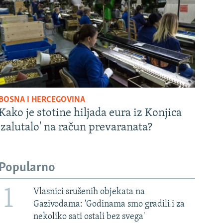
BOSNA I HERCEGOVINA
Kako je stotine hiljada eura iz Konjica
'zalutalo' na račun prevaranata?
Popularno
1
Vlasnici srušenih objekata na
Gazivodama: 'Godinama smo gradili i za
nekoliko sati ostali bez svega'