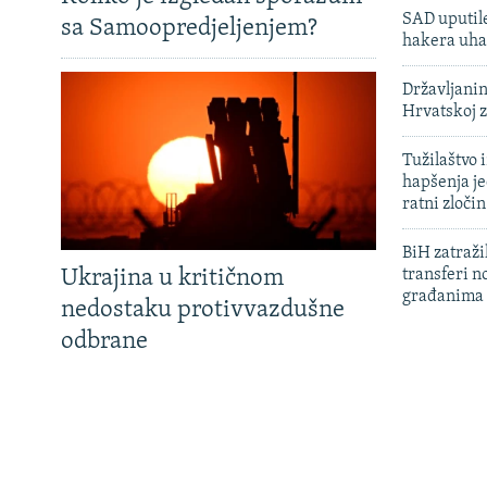
SAD uputile
sa Samoopredjeljenjem?
hakera uha
Državljanin
Hrvatskoj 
Tužilaštvo
hapšenja j
ratni zloči
BiH zatražil
Ukrajina u kritičnom
transferi n
građanima
nedostaku protivvazdušne
odbrane