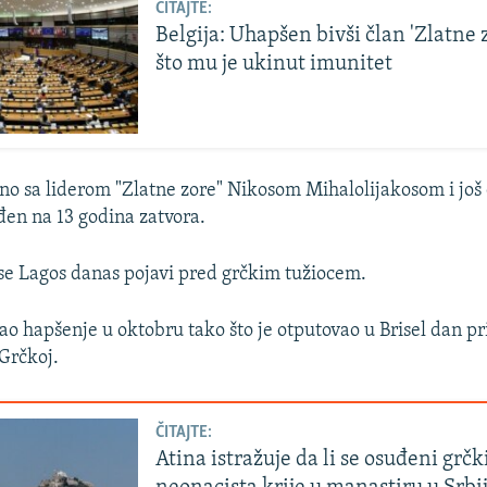
ČITAJTE:
Belgija: Uhapšen bivši član 'Zlatne
što mu je ukinut imunitet
dno sa liderom "Zlatne zore" Nikosom Mihalolijakosom i još
đen na 13 godina zatvora.
se Lagos danas pojavi pred grčkim tužiocem.
gao hapšenje u oktobru tako što je otputovao u Brisel dan pr
Grčkoj.
ČITAJTE:
Atina istražuje da li se osuđeni grčk