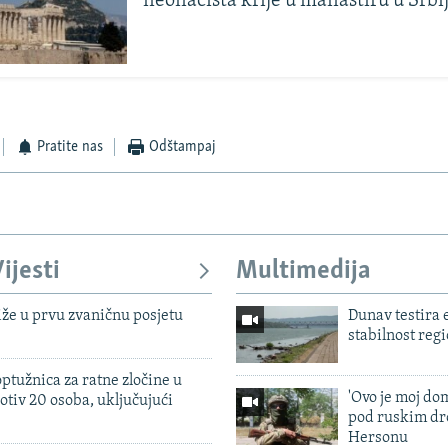
neonacista krije u manastiru u Srbij
Pratite nas
Odštampaj
ijesti
Multimedija
iže u prvu zvaničnu posjetu
Dunav testira
stabilnost reg
ptužnica za ratne zločine u
'Ovo je moj dom
otiv 20 osoba, uključujući
pod ruskim dr
Hersonu