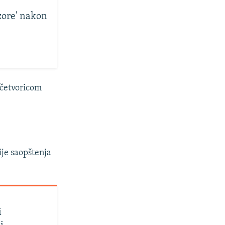
 zore' nakon
 četvoricom
ije saopštenja
i