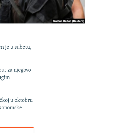
en je u subotu,
put za njegovo
rugim
rčkoj u oktobru
ekonomske