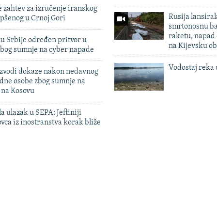
 zahtev za izručenje iranskog
Rusija lansiral
pšenog u Crnoj Gori
smrtonosnu ba
raketu, napad
u Srbije određen pritvor u
na Kijevsku ob
zbog sumnje na cyber napade
Vodostaj reka 
 izvodi dokaze nakon nedavnog
edne osobe zbog sumnje na
n na Kosovu
a ulazak u SEPA: Jeftiniji
ovca iz inostranstva korak bliže