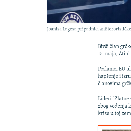
Joanisa Lagosa pripadnici antiterorističke 
Bivši član grčk
15. maja, Atini
Poslanici EU u
hapšenje i izr
članovima grčk
Lideri "Zlatne 
zbog vođenja 
krize u toj zeml