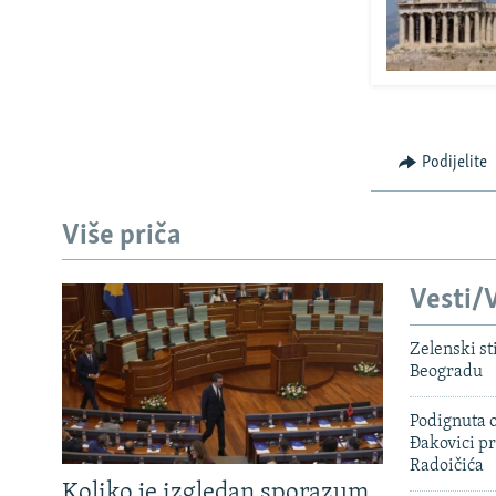
Podijelite
Više priča
Vesti/V
Zelenski st
Beogradu
Podignuta o
Đakovici pr
Radoičića
Koliko je izgledan sporazum