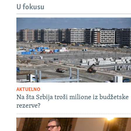
U fokusu
AKTUELNO
Na šta Srbija troši milione iz budžetske
rezerve?