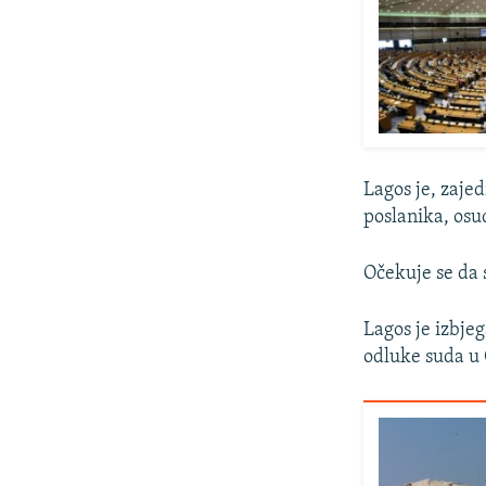
Lagos je, zaje
poslanika, osu
Očekuje se da 
Lagos je izbje
odluke suda u 