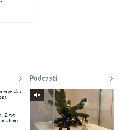
i
Podcasti
 energetsku
iona
': Život
onovima u