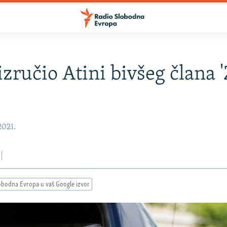
 izručio Atini bivšeg člana 
2021.
obodna Evropa u vaš Google izvor