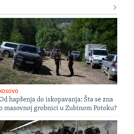
KOSOVO
Od hapšenja do iskopavanja: Šta se zna
o masovnoj grobnici u Zubinom Potoku?