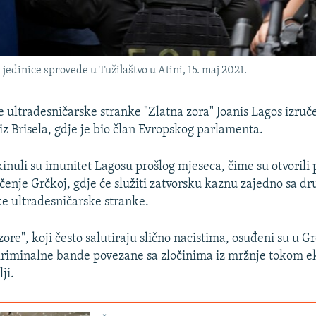
jedinice sprovede u Tužilaštvo u Atini, 15. maj 2021.
e ultradesničarske stranke "Zlatna zora" Joanis Lagos izruč
 iz Brisela, gdje je bio član Evropskog parlamenta.
kinuli su imunitet Lagosu prošlog mjeseca, čime su otvorili 
učenje Grčkoj, gdje će služiti zatvorsku kaznu zajedno sa d
e ultradesničarske stranke.
zore", koji često salutiraju slično nacistima, osuđeni su u G
kriminalne bande povezane sa zločinima iz mržnje tokom 
ji.