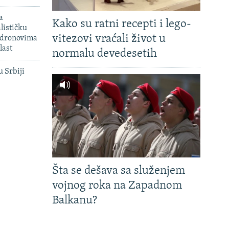
a
Kako su ratni recepti i lego-
lističku
vitezovi vraćali život u
 dronovima
last
normalu devedesetih
u Srbiji
Šta se dešava sa služenjem
vojnog roka na Zapadnom
Balkanu?