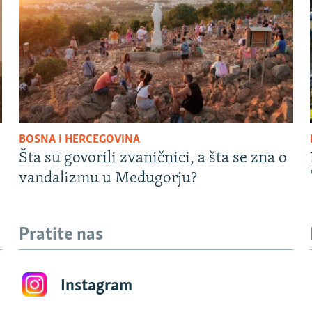
BOSNA I HERCEGOVINA
Šta su govorili zvaničnici, a šta se zna o
vandalizmu u Međugorju?
Pratite nas
Instagram