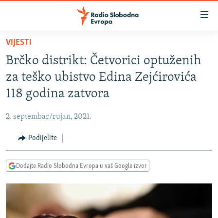
Dostupni
linkovi
Pređite
VIJESTI
na
VIJESTI
Brčko distrikt: Četvorici optuženih
glavni
BOSNA I HERCEGOVINA
sadržaj
za teško ubistvo Edina Zejćirovića
SRBIJA
Pređite
118 godina zatvora
na
KOSOVO
glavnu
2. septembar/rujan, 2021.
CRNA GORA
navigaciju
Pređite
Podijelite
VIZUELNO
na
PODCASTI
VIDEO
pretragu
Dodajte Radio Slobodna Evropa u vaš Google izvor
RAT U UKRAJINI
FOTOGALERIJE
KINA NA BALKANU
INFOGRAFIKE
RSE PRIČE IZ SVIJETA