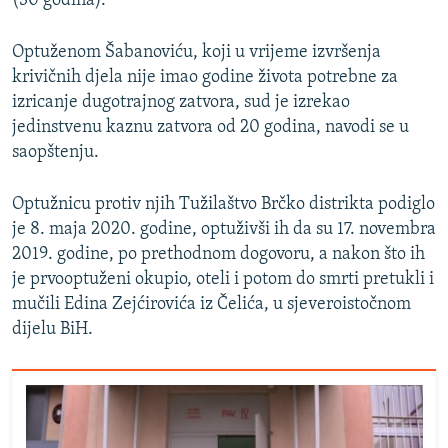
(30 godina).
Optuženom Šabanoviću, koji u vrijeme izvršenja
krivičnih djela nije imao godine života potrebne za
izricanje dugotrajnog zatvora, sud je izrekao
jedinstvenu kaznu zatvora od 20 godina, navodi se u
saopštenju.
Optužnicu protiv njih Tužilaštvo Brčko distrikta podiglo
je 8. maja 2020. godine, optuživši ih da su 17. novembra
2019. godine, po prethodnom dogovoru, a nakon što ih
je prvooptuženi okupio, oteli i potom do smrti pretukli i
mučili Edina Zejćirovića iz Čelića, u sjeveroistočnom
dijelu BiH.