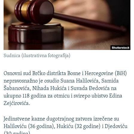
ISPRIČAJ MI
DNEVNO@RSE
SPECIJALI RSE
VIŠE OD NASLOVA
PRATITE NAS
GENOCID U SREBRENICI
Sudnica (ilustrativna fotografija)
POPLAVE I KLIZIŠTA U BIH 2024.
TV LIBERTY
Sve RFE/RL stranice
Osnovni sud Brčko distrikta Bosne i Hercegovine (BiH)
nepravosnažno je osudio Suana Halilovića, Samida
POST SCRIPTUM
Šabanovića, Nihada Hukića i Suvada Đedovića na
MOJA EVROPA
ukupno 118 godina za otmicu i svirepo ubistvo Edina
TRI DECENIJE OD RATA U BIH
Zejćirovića.
SVE KARTE DEJTONA
Jedinstvene kazne dugotrajnog zatvora izrečene su
NASTANAK I RASPAD JUGOSLAVIJE
Haliloviću (36 godina), Hukiću (32 godine) i Djedoviću