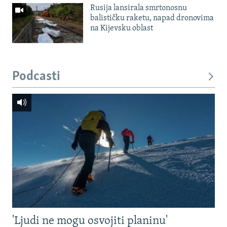
Rusija lansirala smrtonosnu
balističku raketu, napad dronovima
na Kijevsku oblast
Podcasti
'Ljudi ne mogu osvojiti planinu'