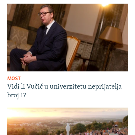
MOST
Vidi li Vučić u univerzitetu neprijatelja
broj 1?