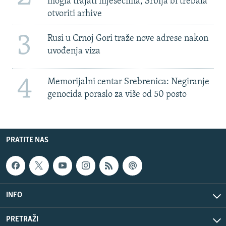
mogla trajati mjesecima, Srbija bi trebala
otvoriti arhive
3
Rusi u Crnoj Gori traže nove adrese nakon
uvođenja viza
4
Memorijalni centar Srebrenica: Negiranje
genocida poraslo za više od 50 posto
PRATITE NAS
INFO
PRETRAŽI