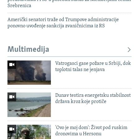
Srebrenica
Američki senatori traže od Trumpove administracije
ponovno uvođenje sankcija zvaničnicima iz RS
Multimedija
Vatrogasci gase požare u Srbiji, dok
toplotni talas ne jenjava
Dunav testira energetsku stabilnost
država kroz koje protiče
'Ovo je moj dom': Život pod ruskim
dronovima u Hersonu