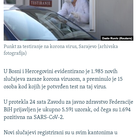
ISPRIČAJ MI
DNEVNO@RSE
SPECIJALI RSE
VIŠE OD NASLOVA
PRATITE NAS
Punkt za testiranje na korona virus, Sarajevo (arhivska
GENOCID U SREBRENICI
fotografija)
POPLAVE I KLIZIŠTA U BIH 2024.
U Bosni i Hercegovini evidentirano je 1.985 novih
TV LIBERTY
Sve RFE/RL stranice
slučajeva zaraze korona virusom, a preminulo je 15
POST SCRIPTUM
osoba kod kojih je potvrđen test na taj virus.
MOJA EVROPA
U protekla 24 sata Zavodu za javno zdravstvo Federacije
TRI DECENIJE OD RATA U BIH
BiH prijavljen je ukupno 5.591 uzorak, od čega su 1.694
SVE KARTE DEJTONA
pozitivna na SARS-CoV-2.
NASTANAK I RASPAD JUGOSLAVIJE
Novi slučajevi registrirani su u svim kantonima u