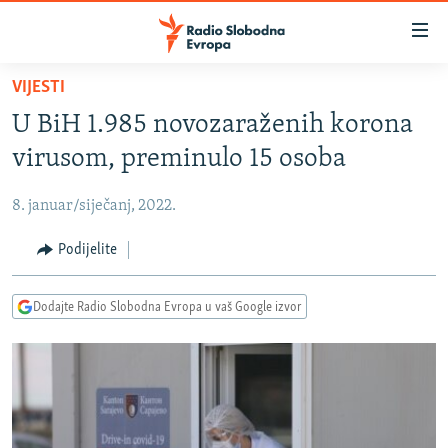
Dostupni
linkovi
Pređite
VIJESTI
na
VIJESTI
U BiH 1.985 novozaraženih korona
glavni
BOSNA I HERCEGOVINA
sadržaj
virusom, preminulo 15 osoba
SRBIJA
Pređite
na
8. januar/siječanj, 2022.
KOSOVO
glavnu
CRNA GORA
Podijelite
navigaciju
Pređite
VIZUELNO
na
Dodajte Radio Slobodna Evropa u vaš Google izvor
PODCASTI
VIDEO
pretragu
RAT U UKRAJINI
FOTOGALERIJE
KINA NA BALKANU
INFOGRAFIKE
RSE PRIČE IZ SVIJETA