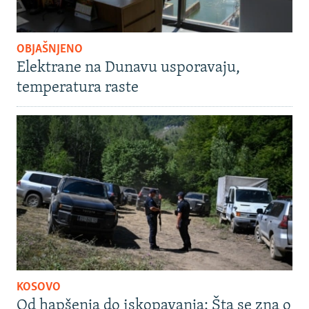
OBJAŠNJENO
Elektrane na Dunavu usporavaju,
temperatura raste
KOSOVO
Od hapšenja do iskopavanja: Šta se zna o