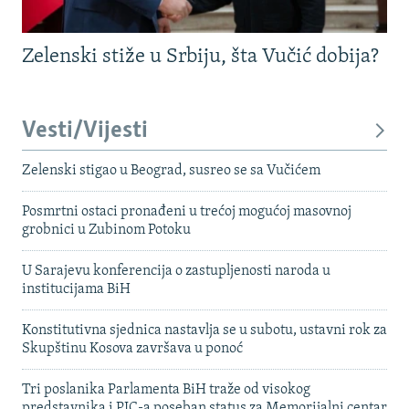
Zelenski stiže u Srbiju, šta Vučić dobija?
Vesti/Vijesti
Zelenski stigao u Beograd, susreo se sa Vučićem
Posmrtni ostaci pronađeni u trećoj mogućoj masovnoj
grobnici u Zubinom Potoku
U Sarajevu konferencija o zastupljenosti naroda u
institucijama BiH
Konstitutivna sjednica nastavlja se u subotu, ustavni rok za
Skupštinu Kosova završava u ponoć
Tri poslanika Parlamenta BiH traže od visokog
predstavnika i PIC-a poseban status za Memorijalni centar