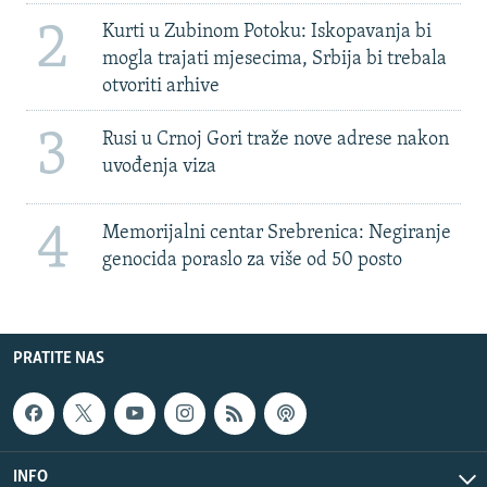
2
Kurti u Zubinom Potoku: Iskopavanja bi
mogla trajati mjesecima, Srbija bi trebala
otvoriti arhive
3
Rusi u Crnoj Gori traže nove adrese nakon
uvođenja viza
4
Memorijalni centar Srebrenica: Negiranje
genocida poraslo za više od 50 posto
PRATITE NAS
INFO