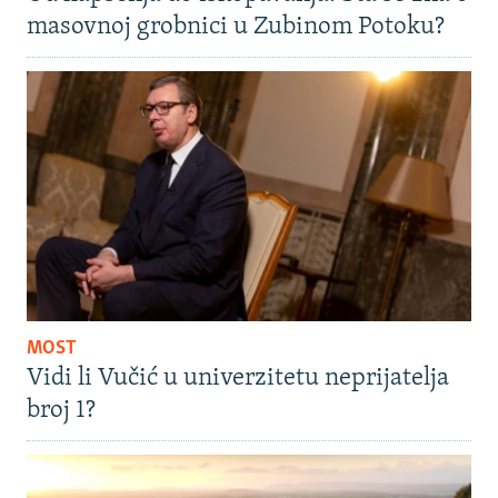
masovnoj grobnici u Zubinom Potoku?
MOST
Vidi li Vučić u univerzitetu neprijatelja
broj 1?