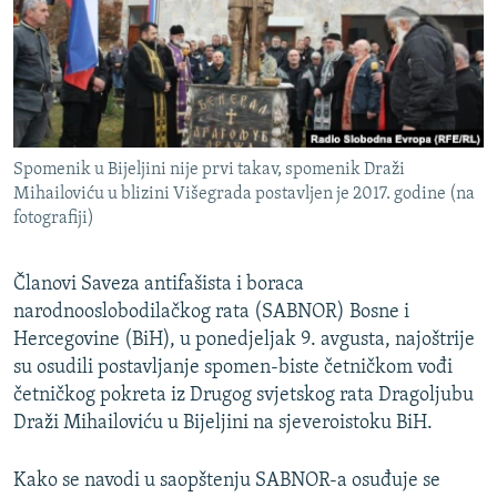
ISPRIČAJ MI
DNEVNO@RSE
SPECIJALI RSE
VIŠE OD NASLOVA
PRATITE NAS
Spomenik u Bijeljini nije prvi takav, spomenik Draži
GENOCID U SREBRENICI
Mihailoviću u blizini Višegrada postavljen je 2017. godine (na
fotografiji)
POPLAVE I KLIZIŠTA U BIH 2024.
TV LIBERTY
Sve RFE/RL stranice
Članovi Saveza antifašista i boraca
POST SCRIPTUM
narodnooslobodilačkog rata (SABNOR) Bosne i
Hercegovine (BiH), u ponedjeljak 9. avgusta, najoštrije
MOJA EVROPA
su osudili postavljanje spomen-biste četničkom vođi
TRI DECENIJE OD RATA U BIH
četničkog pokreta iz Drugog svjetskog rata Dragoljubu
SVE KARTE DEJTONA
Draži Mihailoviću u Bijeljini na sjeveroistoku BiH.
NASTANAK I RASPAD JUGOSLAVIJE
Kako se navodi u saopštenju SABNOR-a osuđuje se