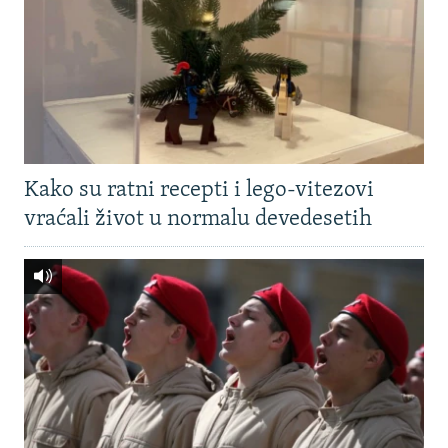
Kako su ratni recepti i lego-vitezovi
vraćali život u normalu devedesetih