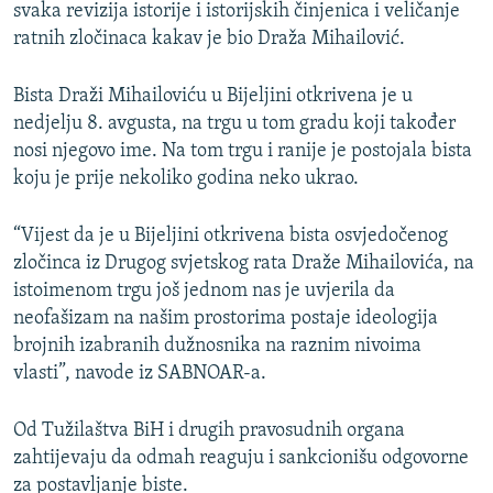
svaka revizija istorije i istorijskih činjenica i veličanje
ratnih zločinaca kakav je bio Draža Mihailović.
Bista Draži Mihailoviću u Bijeljini otkrivena je u
nedjelju 8. avgusta, na trgu u tom gradu koji također
nosi njegovo ime. Na tom trgu i ranije je postojala bista
koju je prije nekoliko godina neko ukrao.
“Vijest da je u Bijeljini otkrivena bista osvjedočenog
zločinca iz Drugog svjetskog rata Draže Mihailovića, na
istoimenom trgu još jednom nas je uvjerila da
neofašizam na našim prostorima postaje ideologija
brojnih izabranih dužnosnika na raznim nivoima
vlasti”, navode iz SABNOAR-a.
Od Tužilaštva BiH i drugih pravosudnih organa
zahtijevaju da odmah reaguju i sankcionišu odgovorne
za postavljanje biste.