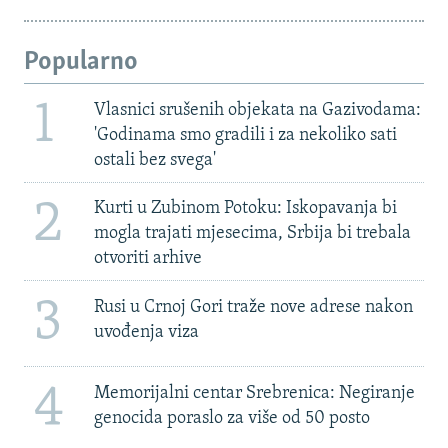
Popularno
1
Vlasnici srušenih objekata na Gazivodama:
'Godinama smo gradili i za nekoliko sati
ostali bez svega'
2
Kurti u Zubinom Potoku: Iskopavanja bi
mogla trajati mjesecima, Srbija bi trebala
otvoriti arhive
3
Rusi u Crnoj Gori traže nove adrese nakon
uvođenja viza
4
Memorijalni centar Srebrenica: Negiranje
genocida poraslo za više od 50 posto