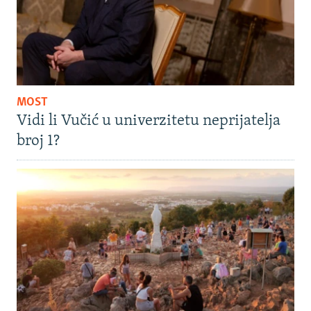
MOST
Vidi li Vučić u univerzitetu neprijatelja
broj 1?