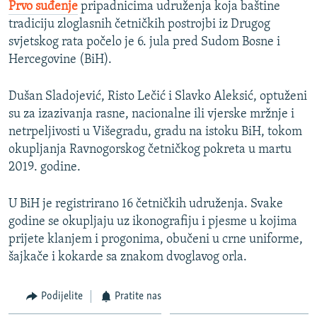
Prvo suđenje
pripadnicima udruženja koja baštine
tradiciju zloglasnih četničkih postrojbi iz Drugog
svjetskog rata počelo je 6. jula pred Sudom Bosne i
Hercegovine (BiH).
Dušan Sladojević, Risto Lečić i Slavko Aleksić, optuženi
su za izazivanja rasne, nacionalne ili vjerske mržnje i
netrpeljivosti u Višegradu, gradu na istoku BiH, tokom
okupljanja Ravnogorskog četničkog pokreta u martu
2019. godine.
U BiH je registrirano 16 četničkih udruženja. Svake
godine se okupljaju uz ikonografiju i pjesme u kojima
prijete klanjem i progonima, obučeni u crne uniforme,
šajkače i kokarde sa znakom dvoglavog orla.
Podijelite
Pratite nas