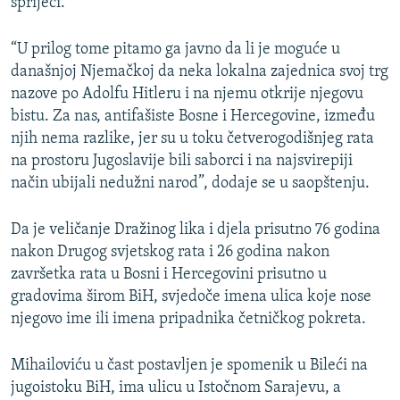
spriječi.
“U prilog tome pitamo ga javno da li je moguće u
današnjoj Njemačkoj da neka lokalna zajednica svoj trg
nazove po Adolfu Hitleru i na njemu otkrije njegovu
bistu. Za nas, antifašiste Bosne i Hercegovine, između
njih nema razlike, jer su u toku četverogodišnjeg rata
na prostoru Jugoslavije bili saborci i na najsvirepiji
način ubijali nedužni narod”, dodaje se u saopštenju.
Da je veličanje Dražinog lika i djela prisutno 76 godina
nakon Drugog svjetskog rata i 26 godina nakon
završetka rata u Bosni i Hercegovini prisutno u
gradovima širom BiH, svjedoče imena ulica koje nose
njegovo ime ili imena pripadnika četničkog pokreta.
Mihailoviću u čast postavljen je spomenik u Bileći na
jugoistoku BiH, ima ulicu u Istočnom Sarajevu, a