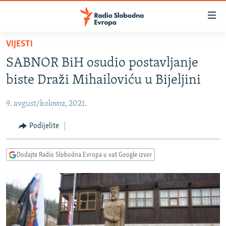
Dostupni
linkovi
Pređite
VIJESTI
na
VIJESTI
SABNOR BiH osudio postavljanje
glavni
BOSNA I HERCEGOVINA
sadržaj
biste Draži Mihailoviću u Bijeljini
SRBIJA
Pređite
na
9. avgust/kolovoz, 2021.
KOSOVO
glavnu
CRNA GORA
Podijelite
navigaciju
Pređite
VIZUELNO
na
Dodajte Radio Slobodna Evropa u vaš Google izvor
PODCASTI
VIDEO
pretragu
RAT U UKRAJINI
FOTOGALERIJE
KINA NA BALKANU
INFOGRAFIKE
RSE PRIČE IZ SVIJETA