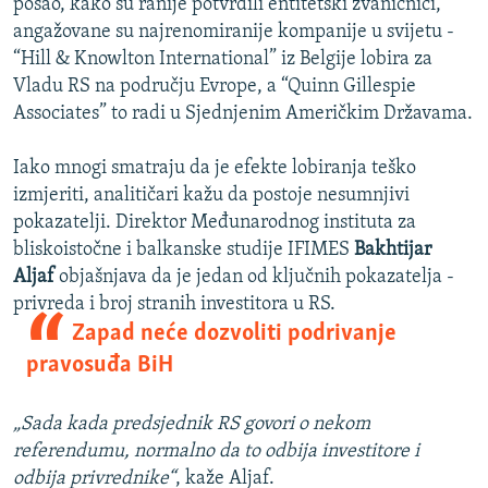
posao, kako su ranije potvrdili entitetski zvaničnici,
angažovane su najrenomiranije kompanije u svijetu -
“Hill & Knowlton International” iz Belgije lobira za
Vladu RS na području Evrope, a “Quinn Gillespie
Associates” to radi u Sjednjenim Američkim Državama.
Iako mnogi smatraju da je efekte lobiranja teško
izmjeriti, analitičari kažu da postoje nesumnjivi
pokazatelji. Direktor Međunarodnog instituta za
bliskoistočne i balkanske studije IFIMES
Bakhtijar
Aljaf
objašnjava da je jedan od ključnih pokazatelja -
privreda i broj stranih investitora u RS.
Zapad neće dozvoliti podrivanje
pravosuđa BiH
„Sada kada predsjednik RS govori o nekom
referendumu, normalno da to odbija investitore i
odbija privrednike“
, kaže Aljaf.