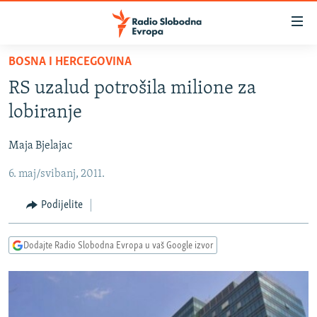
Dostupni
linkovi
Pređite
BOSNA I HERCEGOVINA
na
VIJESTI
RS uzalud potrošila milione za
glavni
BOSNA I HERCEGOVINA
sadržaj
lobiranje
SRBIJA
Pređite
na
Maja Bjelajac
KOSOVO
glavnu
6. maj/svibanj, 2011.
CRNA GORA
navigaciju
Pređite
VIZUELNO
Podijelite
na
PODCASTI
VIDEO
pretragu
Dodajte Radio Slobodna Evropa u vaš Google izvor
RAT U UKRAJINI
FOTOGALERIJE
KINA NA BALKANU
INFOGRAFIKE
RSE PRIČE IZ SVIJETA