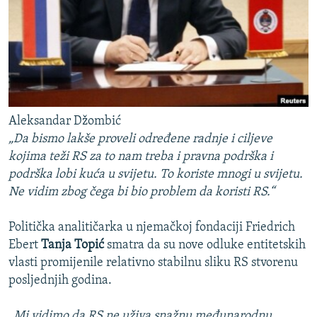
Aleksandar Džombić
„Da bismo lakše proveli određene radnje i ciljeve
kojima teži RS za to nam treba i pravna podrška i
podrška lobi kuća u svijetu. To koriste mnogi u svijetu.
Ne vidim zbog čega bi bio problem da koristi RS.“
Politička analitičarka u njemačkoj fondaciji Friedrich
Ebert
Tanja Topić
smatra da su nove odluke entitetskih
vlasti promijenile relativno stabilnu sliku RS stvorenu
posljednjih godina.
„Mi vidimo da RS ne uživa snažnu međunarodnu