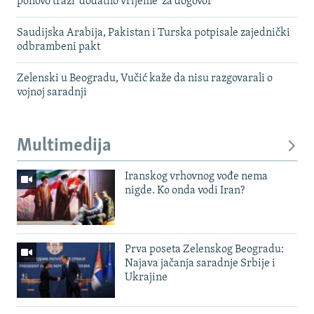
ponovo traži 'dodatno vrijeme' za dogovor
Saudijska Arabija, Pakistan i Turska potpisale zajednički
odbrambeni pakt
Zelenski u Beogradu, Vučić kaže da nisu razgovarali o
vojnoj saradnji
Multimedija
Iranskog vrhovnog vođe nema
nigde. Ko onda vodi Iran?
Prva poseta Zelenskog Beogradu:
Najava jačanja saradnje Srbije i
Ukrajine