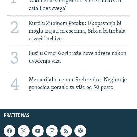
'Godinama smo gradili i za nekoliko sati
ostali bez svega'
2
Kurti u Zubinom Potoku: Iskopavanja bi
mogla trajati mjesecima, Srbija bi trebala
otvoriti arhive
3
Rusi u Crnoj Gori traže nove adrese nakon
uvođenja viza
4
Memorijalni centar Srebrenica: Negiranje
genocida poraslo za više od 50 posto
PRATITE NAS