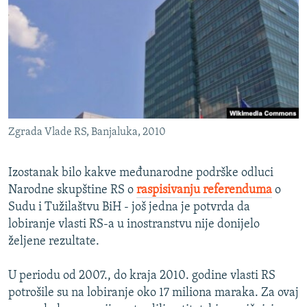
ISPRIČAJ MI
DNEVNO@RSE
SPECIJALI RSE
VIŠE OD NASLOVA
PRATITE NAS
GENOCID U SREBRENICI
Zgrada Vlade RS, Banjaluka, 2010
POPLAVE I KLIZIŠTA U BIH 2024.
TV LIBERTY
Sve RFE/RL stranice
Izostanak bilo kakve međunarodne podrške odluci
POST SCRIPTUM
Narodne skupštine RS o
raspisivanju referenduma
o
Sudu i Tužilaštvu BiH - još jedna je potvrda da
MOJA EVROPA
lobiranje vlasti RS-a u inostranstvu nije donijelo
TRI DECENIJE OD RATA U BIH
željene rezultate.
SVE KARTE DEJTONA
U periodu od 2007., do kraja 2010. godine vlasti RS
NASTANAK I RASPAD JUGOSLAVIJE
potrošile su na lobiranje oko 17 miliona maraka. Za ovaj