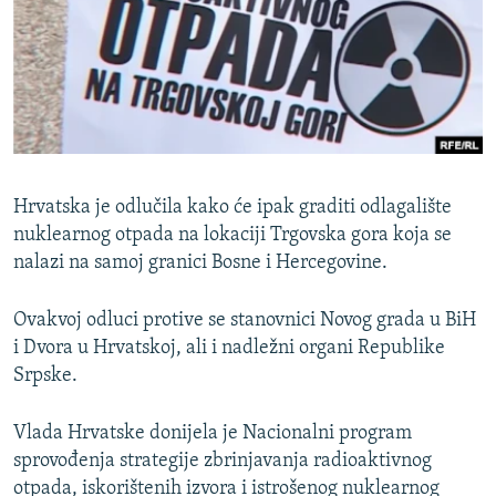
ISPRIČAJ MI
DNEVNO@RSE
SPECIJALI RSE
VIŠE OD NASLOVA
PRATITE NAS
GENOCID U SREBRENICI
Hrvatska je odlučila kako će ipak graditi odlagalište
POPLAVE I KLIZIŠTA U BIH 2024.
nuklearnog otpada na lokaciji Trgovska gora koja se
TV LIBERTY
nalazi na samoj granici Bosne i Hercegovine.
Sve RFE/RL stranice
POST SCRIPTUM
Ovakvoj odluci protive se stanovnici Novog grada u BiH
MOJA EVROPA
i Dvora u Hrvatskoj, ali i nadležni organi Republike
Srpske.
TRI DECENIJE OD RATA U BIH
SVE KARTE DEJTONA
Vlada Hrvatske donijela je Nacionalni program
NASTANAK I RASPAD JUGOSLAVIJE
sprovođenja strategije zbrinjavanja radioaktivnog
otpada, iskorištenih izvora i istrošenog nuklearnog