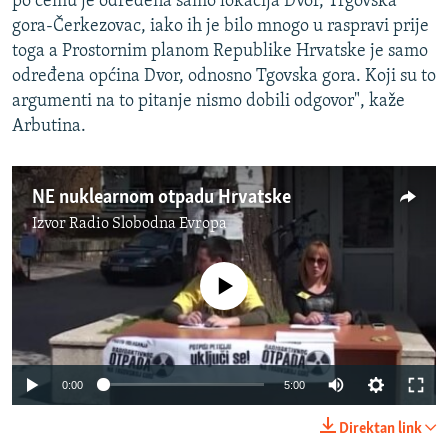
po čemu je određena samo lokacija Dvor, Trgovska
gora-Čerkezovac, iako ih je bilo mnogo u raspravi prije
toga a Prostornim planom Republike Hrvatske je samo
određena općina Dvor, odnosno Tgovska gora. Koji su to
argumenti na to pitanje nismo dobili odgovor", kaže
Arbutina.
NE nuklearnom otpadu Hrvatske
Izvor
Radio Slobodna Evropa
No media source currently available
0:00
5:00
Direktan link