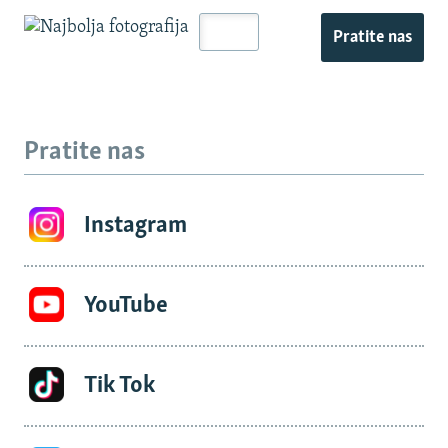
Pratite nas
Pratite nas
Instagram
YouTube
Tik Tok