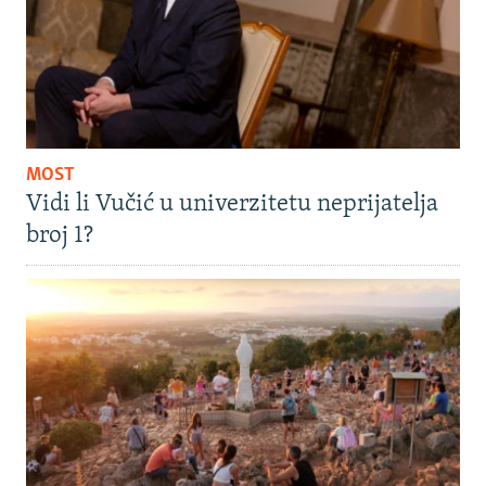
MOST
Vidi li Vučić u univerzitetu neprijatelja
broj 1?