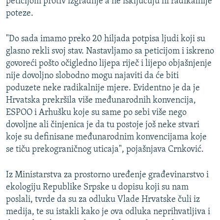
peticijom protiv izgradnje a ne isključuju ni radikalnije
poteze.
"Do sada imamo preko 20 hiljada potpisa ljudi koji su
glasno rekli svoj stav. Nastavljamo sa peticijom i iskreno
govoreći pošto očigledno lijepa riječ i lijepo objašnjenje
nije dovoljno slobodno mogu najaviti da će biti
poduzete neke radikalnije mjere. Evidentno je da je
Hrvatska prekršila više međunarodnih konvencija,
ESPOO i Arhušku koje su same po sebi više nego
dovoljne ali činjenica je da tu postoje još neke stvari
koje su definisane međunarodnim konvencijama koje
se tiču prekograničnog uticaja", pojašnjava Crnković.
Iz Ministarstva za prostorno uređenje građevinarstvo i
ekologiju Republike Srpske u dopisu koji su nam
poslali, tvrde da su za odluku Vlade Hrvatske čuli iz
medija, te su istakli kako je ova odluka neprihvatljiva i