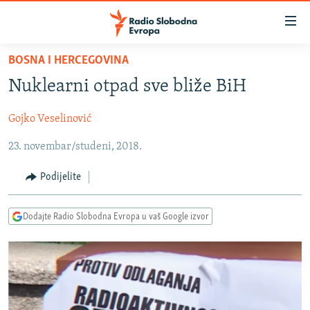
Dostupni
linkovi
Pređite
BOSNA I HERCEGOVINA
na
VIJESTI
Nuklearni otpad sve bliže BiH
glavni
BOSNA I HERCEGOVINA
sadržaj
Gojko Veselinović
SRBIJA
Pređite
na
23. novembar/studeni, 2018.
KOSOVO
glavnu
CRNA GORA
navigaciju
Podijelite
Pređite
VIZUELNO
na
Dodajte Radio Slobodna Evropa u vaš Google izvor
PODCASTI
VIDEO
pretragu
RAT U UKRAJINI
FOTOGALERIJE
KINA NA BALKANU
INFOGRAFIKE
RSE PRIČE IZ SVIJETA