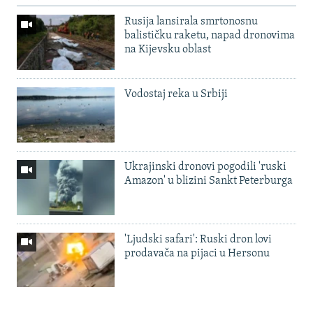
Rusija lansirala smrtonosnu
balističku raketu, napad dronovima
na Kijevsku oblast
Vodostaj reka u Srbiji
Ukrajinski dronovi pogodili 'ruski
Amazon' u blizini Sankt Peterburga
'Ljudski safari': Ruski dron lovi
prodavača na pijaci u Hersonu