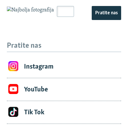
Pratite nas
Pratite nas
Instagram
YouTube
Tik Tok