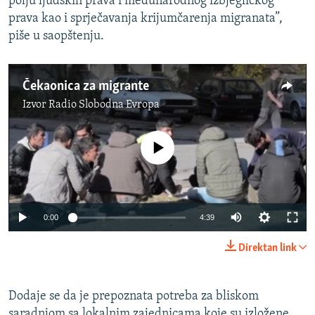
polju ljudskih prava i međunarodnog izbjegličkog
prava kao i sprječavanja krijumčarenja migranata”,
piše u saopštenju.
Čekaonica za migrante
Izvor
Radio Slobodna Evropa
No media source currently available
0:00
4:39
Direktan link
Dodaje se da je prepoznata potreba za bliskom
saradnjom sa lokalnim zajednicama koje su izložene