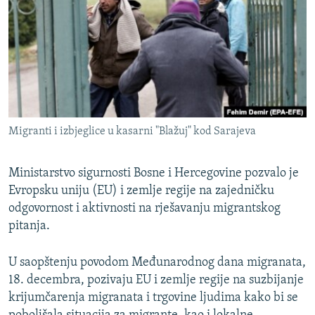
ISPRIČAJ MI
DNEVNO@RSE
SPECIJALI RSE
VIŠE OD NASLOVA
PRATITE NAS
GENOCID U SREBRENICI
Migranti i izbjeglice u kasarni "Blažuj" kod Sarajeva
POPLAVE I KLIZIŠTA U BIH 2024.
TV LIBERTY
Sve RFE/RL stranice
Ministarstvo sigurnosti Bosne i Hercegovine pozvalo je
Evropsku uniju (EU) i zemlje regije na zajedničku
POST SCRIPTUM
odgovornost i aktivnosti na rješavanju migrantskog
MOJA EVROPA
pitanja.
TRI DECENIJE OD RATA U BIH
U saopštenju povodom Međunarodnog dana migranata,
SVE KARTE DEJTONA
18. decembra, pozivaju EU i zemlje regije na suzbijanje
NASTANAK I RASPAD JUGOSLAVIJE
krijumčarenja migranata i trgovine ljudima kako bi se