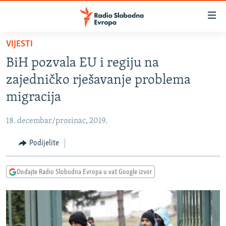
Dostupni
linkovi
Pređite
VIJESTI
na
VIJESTI
BiH pozvala EU i regiju na
glavni
BOSNA I HERCEGOVINA
sadržaj
zajedničko rješavanje problema
SRBIJA
Pređite
migracija
na
KOSOVO
glavnu
18. decembar/prosinac, 2019.
CRNA GORA
navigaciju
Pređite
Podijelite
VIZUELNO
na
PODCASTI
VIDEO
pretragu
Dodajte Radio Slobodna Evropa u vaš Google izvor
RAT U UKRAJINI
FOTOGALERIJE
KINA NA BALKANU
INFOGRAFIKE
RSE PRIČE IZ SVIJETA