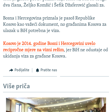
dva člana, Željko Komšić i Šefik Džaferović glasali za.
Bosna i Hercegovina priznala je pasoš Republike
Kosovo kao važeći dokument, no građanima Kosova za
ulazak u BiH potrebna je viza.
Kosovo je 2014. godine Bosni i Hercegovini uvelo
recipročne mjere na vizni režim
, jer BiH ne odustaje od
ukidanja viza za građane Kosova.
Podijelite
Pratite nas
Više priča