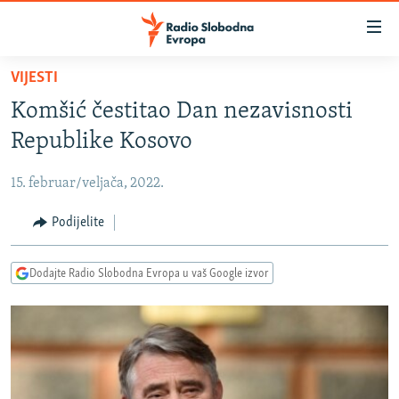
Dostupni
linkovi
Pređite
VIJESTI
na
VIJESTI
Komšić čestitao Dan nezavisnosti
glavni
BOSNA I HERCEGOVINA
sadržaj
Republike Kosovo
SRBIJA
Pređite
na
15. februar/veljača, 2022.
KOSOVO
glavnu
CRNA GORA
Podijelite
navigaciju
Pređite
VIZUELNO
na
Dodajte Radio Slobodna Evropa u vaš Google izvor
PODCASTI
VIDEO
pretragu
RAT U UKRAJINI
FOTOGALERIJE
KINA NA BALKANU
INFOGRAFIKE
RSE PRIČE IZ SVIJETA