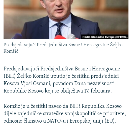
ISPRIČAJ MI
DNEVNO@RSE
SPECIJALI RSE
VIŠE OD NASLOVA
PRATITE NAS
Predsjedavajući Predsjedništva Bosne i Hercegovine Željko
GENOCID U SREBRENICI
Komšić
POPLAVE I KLIZIŠTA U BIH 2024.
Predsjedavajući Predsjedništva Bosne i Hercegovine
TV LIBERTY
Sve RFE/RL stranice
(BiH) Željko Komšić uputio je čestitku predsjednici
POST SCRIPTUM
Kosova Vjosi Osmani, povodom Dana nezavisnosti
MOJA EVROPA
Republike Kosovo koji se obilježava 17. februara.
TRI DECENIJE OD RATA U BIH
Komšić je u čestitki naveo da BiH i Republika Kosovo
SVE KARTE DEJTONA
dijele zajedničke strateške vanjskopolitičke prioritete,
odnosno članstvo u NATO-u i Evropskoj uniji (EU).
NASTANAK I RASPAD JUGOSLAVIJE