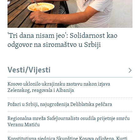
'Tri dana nisam jeo': Solidarnost kao
odgovor na siromaštvo u Srbiji
Vesti/Vijesti
Kosovo uklonilo ukrajinsku zastavu nakon izjava
Zelenskog, reagovala i Albanija
Požari u Srbiji, najugroženija Deliblatska peščara
Regionalna mreža SafeJournalists osudila prijetnje smrću
Veranu Matiću
Konstitutivna sjednica Skupštine Kosova odložena, Kurti