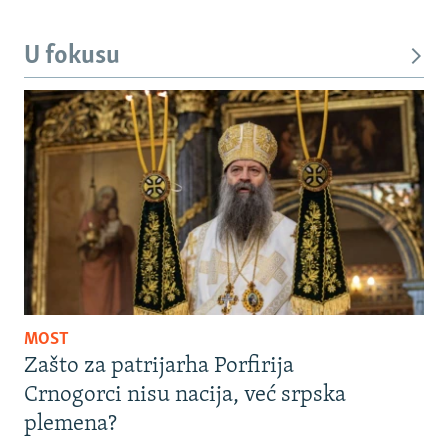
U fokusu
MOST
Zašto za patrijarha Porfirija
Crnogorci nisu nacija, već srpska
plemena?