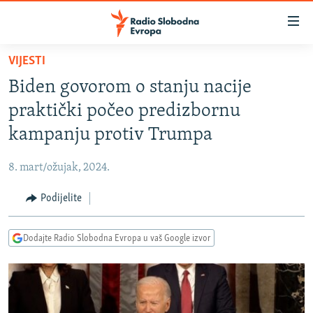
Dostupni
linkovi
Pređite
VIJESTI
na
VIJESTI
Biden govorom o stanju nacije
glavni
BOSNA I HERCEGOVINA
sadržaj
praktički počeo predizbornu
SRBIJA
Pređite
kampanju protiv Trumpa
na
KOSOVO
glavnu
8. mart/ožujak, 2024.
CRNA GORA
navigaciju
Pređite
Podijelite
VIZUELNO
na
PODCASTI
VIDEO
pretragu
Dodajte Radio Slobodna Evropa u vaš Google izvor
RAT U UKRAJINI
FOTOGALERIJE
KINA NA BALKANU
INFOGRAFIKE
RSE PRIČE IZ SVIJETA