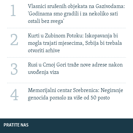
1
Vlasnici srušenih objekata na Gazivodama:
'Godinama smo gradili i za nekoliko sati
ostali bez svega'
2
Kurti u Zubinom Potoku: Iskopavanja bi
mogla trajati mjesecima, Srbija bi trebala
otvoriti arhive
3
Rusi u Crnoj Gori traže nove adrese nakon
uvođenja viza
4
Memorijalni centar Srebrenica: Negiranje
genocida poraslo za više od 50 posto
PRATITE NAS