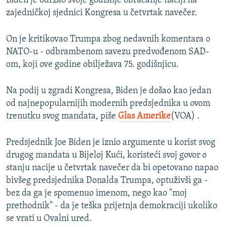
Biden je održao svoje godišnje obraćanje naciji na
zajedničkoj sjednici Kongresa u četvrtak navečer.
On je kritikovao Trumpa zbog nedavnih komentara o
NATO-u - odbrambenom savezu predvođenom SAD-
om, koji ove godine obilježava 75. godišnjicu.
Na podij u zgradi Kongresa, Biden je došao kao jedan
od najnepopularnijih modernih predsjednika u ovom
trenutku svog mandata, piše
Glas Amerike
(VOA) .
Predsjednik Joe Biden je iznio argumente u korist svog
drugog mandata u Bijeloj Kući, koristeći svoj govor o
stanju nacije u četvrtak navečer da bi opetovano napao
bivšeg predsjednika Donalda Trumpa, optuživši ga -
bez da ga je spomenuo imenom, nego kao "moj
prethodnik" - da je teška prijetnja demokraciji ukoliko
se vrati u Ovalni ured.