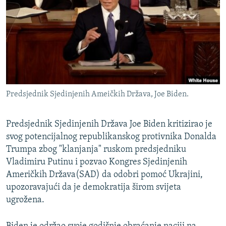
ISPRIČAJ MI
DNEVNO@RSE
SPECIJALI RSE
VIŠE OD NASLOVA
PRATITE NAS
GENOCID U SREBRENICI
Predsjednik Sjedinjenih Ameičkih Država, Joe Biden.
POPLAVE I KLIZIŠTA U BIH 2024.
TV LIBERTY
Sve RFE/RL stranice
Predsjednik Sjedinjenih Država Joe Biden kritizirao je
svog potencijalnog republikanskog protivnika Donalda
POST SCRIPTUM
Trumpa zbog "klanjanja" ruskom predsjedniku
MOJA EVROPA
Vladimiru Putinu i pozvao Kongres Sjedinjenih
TRI DECENIJE OD RATA U BIH
Američkih Država(SAD) da odobri pomoć Ukrajini,
upozoravajući da je demokratija širom svijeta
SVE KARTE DEJTONA
ugrožena.
NASTANAK I RASPAD JUGOSLAVIJE