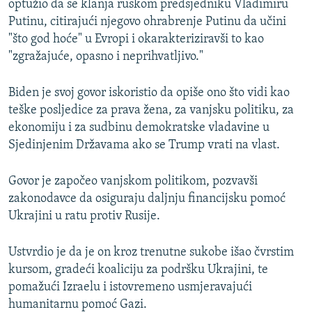
optužio da se klanja ruskom predsjedniku Vladimiru
Putinu, citirajući njegovo ohrabrenje Putinu da učini
"što god hoće" u Evropi i okarakteriziravši to kao
"zgražajuće, opasno i neprihvatljivo."
Biden je svoj govor iskoristio da opiše ono što vidi kao
teške posljedice za prava žena, za vanjsku politiku, za
ekonomiju i za sudbinu demokratske vladavine u
Sjedinjenim Državama ako se Trump vrati na vlast.
Govor je započeo vanjskom politikom, pozvavši
zakonodavce da osiguraju daljnju financijsku pomoć
Ukrajini u ratu protiv Rusije.
Ustvrdio je da je on kroz trenutne sukobe išao čvrstim
kursom, gradeći koaliciju za podršku Ukrajini, te
pomažući Izraelu i istovremeno usmjeravajući
humanitarnu pomoć Gazi.