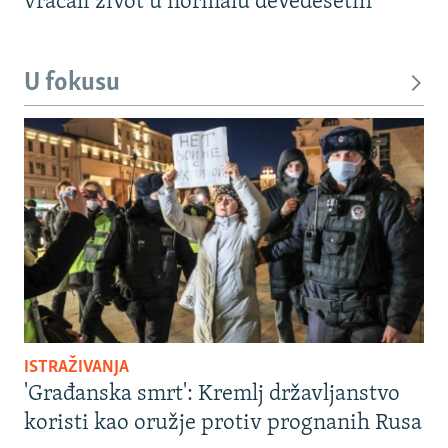
vraćali život u normalu devedesetih
U fokusu
ISTRAŽIVANJA
'Građanska smrt': Kremlj državljanstvo
koristi kao oružje protiv prognanih Rusa