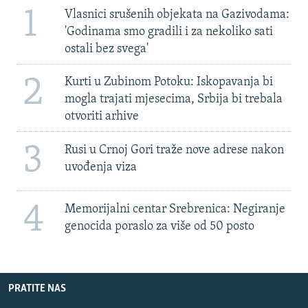
1
Vlasnici srušenih objekata na Gazivodama:
'Godinama smo gradili i za nekoliko sati
ostali bez svega'
2
Kurti u Zubinom Potoku: Iskopavanja bi
mogla trajati mjesecima, Srbija bi trebala
otvoriti arhive
3
Rusi u Crnoj Gori traže nove adrese nakon
uvođenja viza
4
Memorijalni centar Srebrenica: Negiranje
genocida poraslo za više od 50 posto
PRATITE NAS