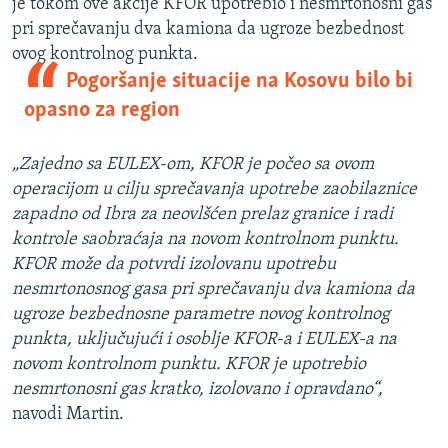
je tokom ove akcije KFOR upotrebio i nesmrtonosni gas
pri sprečavanju dva kamiona da ugroze bezbednost
ovog kontrolnog punkta.
Pogoršanje situacije na Kosovu bilo bi
opasno za region
„Zajedno sa EULEX-om, KFOR je počeo sa ovom
operacijom u cilju sprečavanja upotrebe zaobilaznice
zapadno od Ibra za neovlšćen prelaz granice i radi
kontrole saobraćaja na novom kontrolnom punktu.
KFOR može da potvrdi izolovanu upotrebu
nesmrtonosnog gasa pri sprečavanju dva kamiona da
ugroze bezbednosne parametre novog kontrolnog
punkta, uključujući i osoblje KFOR-a i EULEX-a na
novom kontrolnom punktu. KFOR je upotrebio
nesmrtonosni gas kratko, izolovano i opravdano“,
navodi Martin.