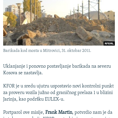
ISPRIČAJ MI
DNEVNO@RSE
SPECIJALI RSE
VIŠE OD NASLOVA
PRATITE NAS
GENOCID U SREBRENICI
Barikada kod mosta u Mitrovici, 31. oktobar 2011.
POPLAVE I KLIZIŠTA U BIH 2024.
TV LIBERTY
Sve RFE/RL stranice
Uklanjanje i ponovno postavljanje barikada na severu
POST SCRIPTUM
Kosova se nastavlja.
MOJA EVROPA
KFOR je u sredu ujutru uspostavio novi kontrolni punkt
TRI DECENIJE OD RATA U BIH
za proveru vozila južno od graničnog prelaza 1 u blizini
Jarinja, kao podršku EULEX-u.
SVE KARTE DEJTONA
NASTANAK I RASPAD JUGOSLAVIJE
Portparol ove misije,
Frank Martin
, potvrdio nam je da