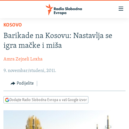
Dostupni
linkovi
Pređite
KOSOVO
na
VIJESTI
Barikade na Kosovu: Nastavlja se
glavni
BOSNA I HERCEGOVINA
sadržaj
igra mačke i miša
SRBIJA
Pređite
na
Amra Zejneli Loxha
KOSOVO
glavnu
9. novembar/studeni, 2011.
CRNA GORA
navigaciju
Pređite
VIZUELNO
Podijelite
na
PODCASTI
VIDEO
pretragu
Dodajte Radio Slobodna Evropa u vaš Google izvor
RAT U UKRAJINI
FOTOGALERIJE
KINA NA BALKANU
INFOGRAFIKE
RSE PRIČE IZ SVIJETA