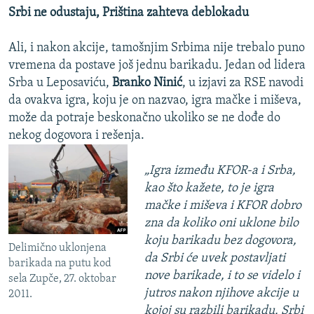
Srbi ne odustaju, Priština zahteva deblokadu
Ali, i nakon akcije, tamošnjim Srbima nije trebalo puno
vremena da postave još jednu barikadu. Jedan od lidera
Srba u Leposaviću,
Branko Ninić
, u izjavi za RSE navodi
da ovakva igra, koju je on nazvao, igra mačke i miševa,
može da potraje beskonačno ukoliko se ne dođe do
nekog dogovora i rešenja.
„Igra između KFOR-a i Srba,
kao što kažete, to je igra
mačke i miševa i KFOR dobro
zna da koliko oni uklone bilo
koju barikadu bez dogovora,
Delimično uklonjena
da Srbi će uvek postavljati
barikada na putu kod
nove barikade, i to se videlo i
sela Zupče, 27. oktobar
jutros nakon njihove akcije u
2011.
kojoj su razbili barikadu. Srbi