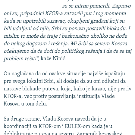
su se mirno pomerili. Zapravo
oni su, pripadnici KFOR-a zatvorili put i tog momenta
kada su upotrebili suzavac, okupljeni građani koji su
bili udaljeni od njih, Srbi su ponovo postavili blokadu. I
mislim to može da traje i beskonačno ukoliko ne dođe
do nekog dogovora i rešenja. Mi Srbi sa severa Kosova
očekujemo da će doći do političkog rešenja i da će se taj
problem rešiti“,
kaže Ninić.
On naglašava da od ovakve situacije najviše ispaštaju
pre svega lokalni Srbi, ali dodaje da su oni odlučni da
nastave blokade puteva, koja, kako je kazao, nije protiv
KFOR-a, već protiv postavljanja institucija Vlade
Kosova u tom delu.
Sa druge strane, Vlada Kosova navodi da je u
koordinaciji sa KFOR-om i EULEX-om kada je u
deblokiranje puteva na severu. Zamenik kosovskog