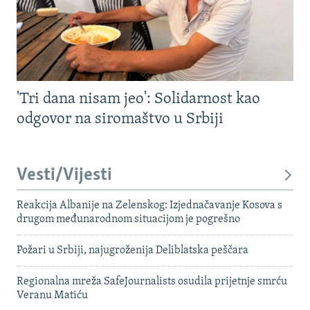
'Tri dana nisam jeo': Solidarnost kao
odgovor na siromaštvo u Srbiji
Vesti/Vijesti
Reakcija Albanije na Zelenskog: Izjednačavanje Kosova s ​​
drugom međunarodnom situacijom je pogrešno
Požari u Srbiji, najugroženija Deliblatska peščara
Regionalna mreža SafeJournalists osudila prijetnje smrću
Veranu Matiću