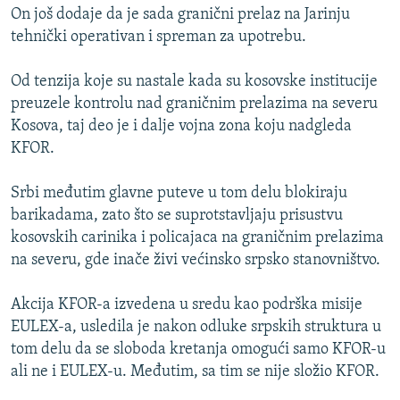
On još dodaje da je sada granični prelaz na Jarinju
tehnički operativan i spreman za upotrebu.
Od tenzija koje su nastale kada su kosovske institucije
preuzele kontrolu nad graničnim prelazima na severu
Kosova, taj deo je i dalje vojna zona koju nadgleda
KFOR.
Srbi međutim glavne puteve u tom delu blokiraju
barikadama, zato što se suprotstavljaju prisustvu
kosovskih carinika i policajaca na graničnim prelazima
na severu, gde inače živi većinsko srpsko stanovništvo.
Akcija KFOR-a izvedena u sredu kao podrška misije
EULEX-a, usledila je nakon odluke srpskih struktura u
tom delu da se sloboda kretanja omogući samo KFOR-u
ali ne i EULEX-u. Međutim, sa tim se nije složio KFOR.