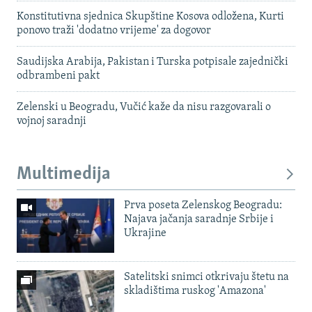
Konstitutivna sjednica Skupštine Kosova odložena, Kurti
ponovo traži 'dodatno vrijeme' za dogovor
Saudijska Arabija, Pakistan i Turska potpisale zajednički
odbrambeni pakt
Zelenski u Beogradu, Vučić kaže da nisu razgovarali o
vojnoj saradnji
Multimedija
Prva poseta Zelenskog Beogradu:
Najava jačanja saradnje Srbije i
Ukrajine
Satelitski snimci otkrivaju štetu na
skladištima ruskog 'Amazona'