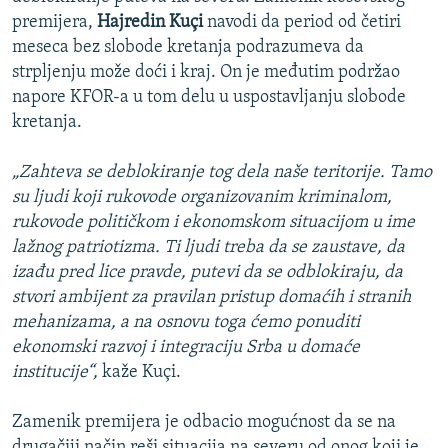
premijera,
Hajredin Kuçi
navodi da period od četiri
meseca bez slobode kretanja podrazumeva da
strpljenju može doći i kraj. On je međutim podržao
napore KFOR-a u tom delu u uspostavljanju slobode
kretanja.
„Zahteva se deblokiranje tog dela naše teritorije. Tamo
su ljudi koji rukovode organizovanim kriminalom,
rukovode političkom i ekonomskom situacijom u ime
lažnog patriotizma. Ti ljudi treba da se zaustave, da
izađu pred lice pravde, putevi da se odblokiraju, da
stvori ambijent za pravilan pristup domaćih i stranih
mehanizama, a na osnovu toga ćemo ponuditi
ekonomski razvoj i integraciju Srba u domaće
institucije“,
kaže Kuçi.
Zamenik premijera je odbacio mogućnost da se na
drugačiji način reši situacija na severu od onog koji je