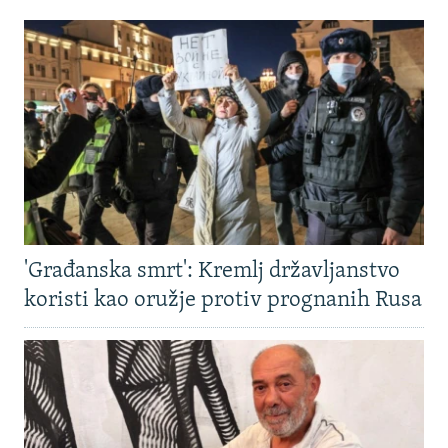
'Građanska smrt': Kremlj državljanstvo
koristi kao oružje protiv prognanih Rusa