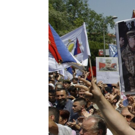
ISPRIČAJ MI
DNEVNO@RSE
SPECIJALI RSE
VIŠE OD NASLOVA
GENOCID U SREBRENICI
POPLAVE I KLIZIŠTA U BIH 2024.
TV LIBERTY
POST SCRIPTUM
MOJA EVROPA
TRI DECENIJE OD RATA U BIH
SVE KARTE DEJTONA
NASTANAK I RASPAD JUGOSLAVIJE