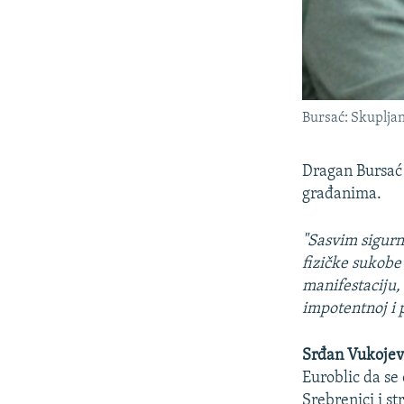
Bursać: Skupljan
Dragan Bursać 
građanima.
"Sasvim sigurn
fizičke sukobe
manifestaciju,
impotentnoj i 
Srđan Vukojev
Euroblic da se 
Srebrenici i s