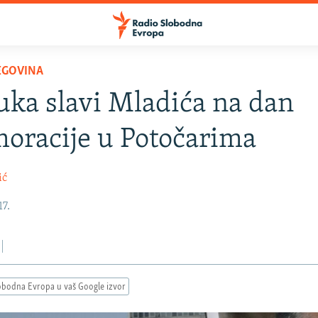
EGOVINA
uka slavi Mladića na dan
oracije u Potočarima
ić
17.
obodna Evropa u vaš Google izvor