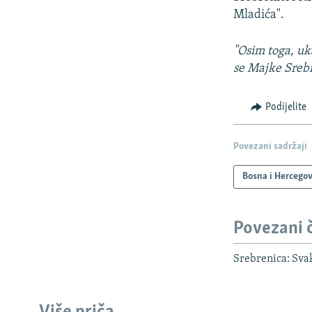
Mladića".
"Osim toga, uk
se Majke Sreb
Podijelite
Povezani sadržaji
Bosna i Hercego
Povezani 
Srebrenica: Svak