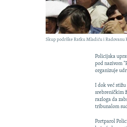
Skup podrške Ratku Mladiću i Radovanu Ka
Policijska upr
pod nazivom "P
organizuje udr
I dok već stiž
srebreničkim ž
razloga da za
tribunalom sud
Portparol Poli