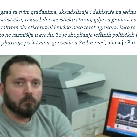
grad sa svim građanima, skandalizuje i deklariše na jednu 
alističku, rekao bih i nacističku stranu, gdje su građani i o
takvom zlu etiketirani i nužno nose teret agresora, iako to 
 ne razmišlja u gradu. To je skupljanje jeftinih političkih
to pljuvanje po žrtvama genocida u Srebrenici"
, ukazuje Bur