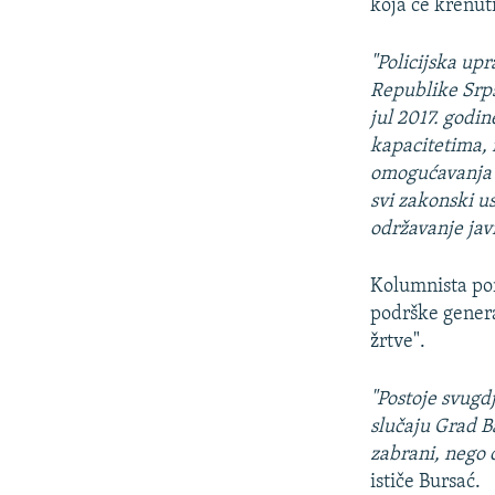
koja će krenut
"Policijska up
Republike Srps
jul 2017. godin
kapacitetima, i
omogućavanja 
svi zakonski u
održavanje jav
Kolumnista po
podrške genera
žrtve".
"Postoje svugdj
slučaju Grad B
zabrani, nego 
ističe Bursać.