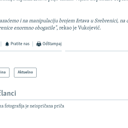
azaćemo i na manipulaciju brojem žrtava u Srebrenici, na 
renice enormno obogatile"
, rekao je Vukojević.
Pratite nas
Odštampaj
vina
Aktuelno
članci
a fotografija je neispričana priča