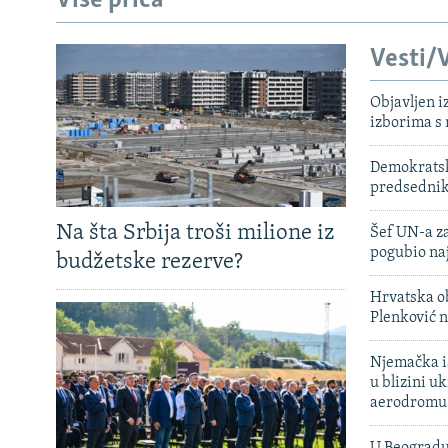
Više priča
Vesti/V
Objavljen i
izborima s
Demokratski
predsedni
Na šta Srbija troši milione iz
Šef UN-a za
pogubio na
budžetske rezerve?
Hrvatska ob
Plenković n
Njemačka is
u blizini u
aerodromu