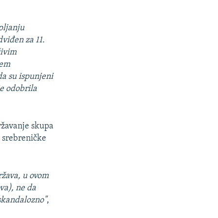
pljanju
viđen za 11.
živim
jem
a su ispunjeni
e odobrila
ržavanje skupa
e srebreničke
država, u ovom
va), ne da
 skandalozno"
,