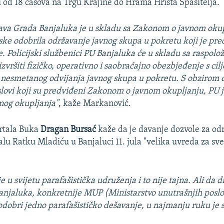
i od 18 časova na Trgu Krajine do Hrama Hrista Spasitelja.
rava Grada Banjaluka je u skladu sa Zakonom o javnom oku
ke odobrila održavanje javnog skupa u pokretu koji je pred
e. Policijski službenici PU Banjaluka će u skladu sa raspolo
zvršiti fizičko, operativno i saobraćajno obezbjeđenje s cil
nesmetanog odvijanja javnog skupa u pokretu. S obzirom d
slovi koji su predviđeni Zakonom o javnom okupljanju, PU j
nog okupljanja"
, kaže Markanović.
rtala Buka
Dragan Bursać
kaže da je davanje dozvole za od
lu Ratku Mladiću u Banjaluci 11. jula "velika uvreda za sv
e u svijetu parafašistička udruženja i to nije tajna. Ali da 
anjaluka, konkretnije MUP (Ministarstvo unutrašnjih poslo
odobri jedno parafašističko dešavanje, u najmanju ruku je