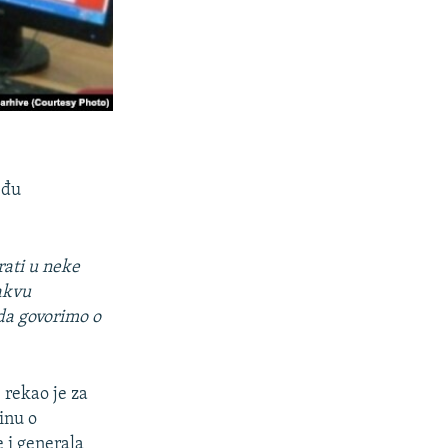
eđu
rati u neke
takvu
nda govorimo o
 rekao je za
inu o
e i generala