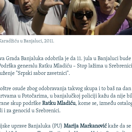
radžiću u Banjaluci, 2011.
ava Grada Banjaluka odobrila je da 11. jula u Banjaluci bud
odrška generalu Ratku Mladiću – Stop lažima u Srebrenic
uženje "Srpski sabor zavetnici".
u oštre osude zbog odobravanja takvog skupa i to baš na da
rtvama u Potočarima, u banjalučkoj policiji kažu da nije b
brane skup podrške
Ratku Mladiću
, kome se, između ostal
i i za genocid u Srebrenici.
cijske uprave Banjaluka (PU)
Marija Markanović
kaže da se 