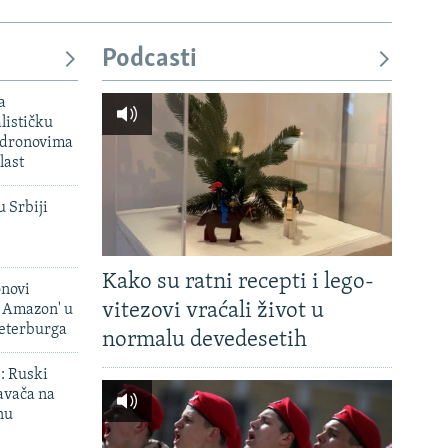
Podcasti
a
lističku
 dronovima
last
u Srbiji
Kako su ratni recepti i lego-
onovi
vitezovi vraćali život u
i Amazon' u
Peterburga
normalu devedesetih
': Ruski
avača na
nu