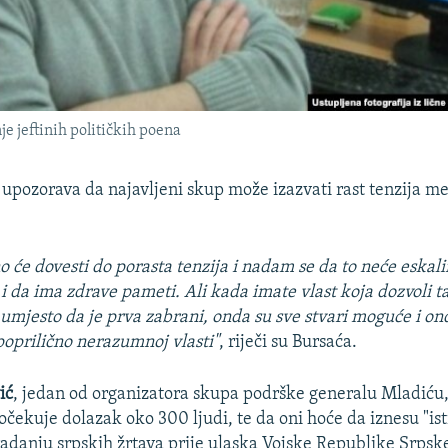
je jeftinih političkih poena
upozorava da najavljeni skup može izazvati rast tenzija m
o će dovesti do porasta tenzija i nadam se da to neće eskali
 i da ima zdrave pameti. Ali kada imate vlast koja dozvoli 
 umjesto da je prva zabrani, onda su sve stvari moguće i o
poprilično nerazumnoj vlasti"
, riječi su Bursaća.
ić
, jedan od organizatora skupa podrške generalu Mladiću,
očekuje dolazak oko 300 ljudi, te da oni hoće da iznesu "ist
tradanju srpskih žrtava prije ulaska Vojske Republike Srpsk