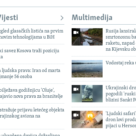
ijesti
Multimedija
zgled glasačkih listića na prvim
Rusija lansiral
 novim tehnologijama u BiH
smrtonosnu ba
raketu, napad
na Kijevsku ob
 savez Kosova traži poziciju
ka
Vodostaj reka 
 ljudska prava: Iran od marta
jmanje 56 osoba
Ukrajinski dr
ilježava godišnjicu 'Oluje',
pogodili 'rusk
ajavio nova prava za branitelje
blizini Sankt 
tražuje prijavu letećeg objekta
'Ljudski safari
krajinskog aviona na
dron lovi prod
pijaci u Herso