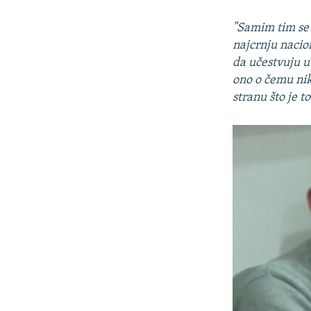
"Samim tim se 
najcrnju nacion
da učestvuju u 
ono o čemu niko
stranu što je 