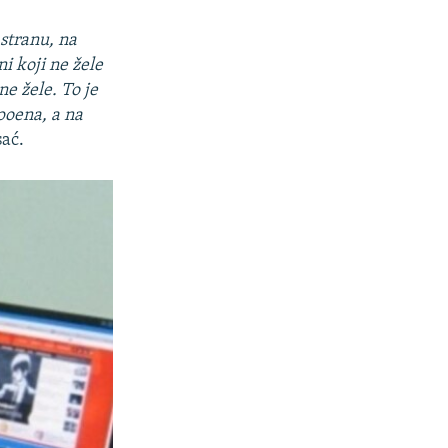
stranu, na
ni koji ne žele
ne žele. To je
 poena, a na
sać.