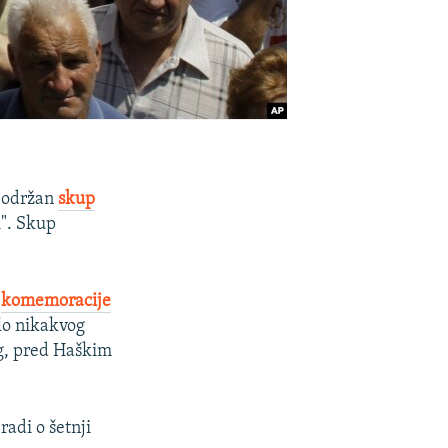
e održan
skup
i". Skup
n
komemoracije
ilo nikakvog
og, pred Haškim
radi o šetnji