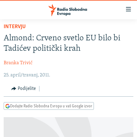
Dostupni
linkovi
Pređite
INTERVJU
na
VIJESTI
Almond: Crveno svetlo EU bilo bi
glavni
BOSNA I HERCEGOVINA
sadržaj
Tadićev politički krah
SRBIJA
Pređite
na
Branka Trivić
KOSOVO
glavnu
25. april/travanj, 2011.
CRNA GORA
navigaciju
Pređite
VIZUELNO
Podijelite
na
PODCASTI
VIDEO
pretragu
Dodajte Radio Slobodna Evropa u vaš Google izvor
RAT U UKRAJINI
FOTOGALERIJE
KINA NA BALKANU
INFOGRAFIKE
RSE PRIČE IZ SVIJETA