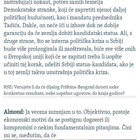
zastrašujući nokaut, potres samih temelja
Demokratske stranke, koji će zapretiti njenoj daljoj
političkoj budućnosti, kao i mandatu predsednika
Tadića. Dakle, on neće ići u izbore dok ne dobije
garanciju da će zemlja dobiti kandidatski status. Ali, s
druge strane, što se interna politička kriza u Srbiji
bude više prolongirala ili zaoštravala, biće sve više onih
u Evropskoj uniji koji će se zapitati treba li uopšte
učiniti taj korak, udeliti Srbiji status-kandidata, ako je
u toj zemlji takva unutrašnja politička kriza.
RSE: Verujete li da će dijalog Priština-Beograd doneti neke
konkretne rezultate, neke uspešne ugovore, do kraja godine?
Almond:
Ja veoma sumnjam u to. Objektivno, postoje
ekonomski motivi da se postignu dogovori ili
kompromisi o nekim fundamentalnim pitanjima. Čini
mi se, međutim, da će