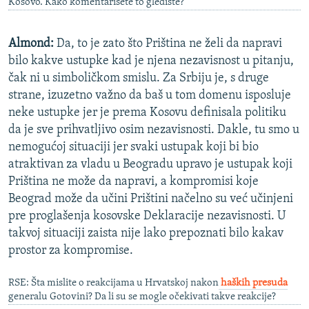
Kosovo. Kako komentarišete to gledište?
Almond:
Da, to je zato što Priština ne želi da napravi
bilo kakve ustupke kad je njena nezavisnost u pitanju,
čak ni u simboličkom smislu. Za Srbiju je, s druge
strane, izuzetno važno da baš u tom domenu isposluje
neke ustupke jer je prema Kosovu definisala politiku
da je sve prihvatljivo osim nezavisnosti. Dakle, tu smo u
nemogućoj situaciji jer svaki ustupak koji bi bio
atraktivan za vladu u Beogradu upravo je ustupak koji
Priština ne može da napravi, a kompromisi koje
Beograd može da učini Prištini načelno su već učinjeni
pre proglašenja kosovske Deklaracije nezavisnosti. U
takvoj situaciji zaista nije lako prepoznati bilo kakav
prostor za kompromise.
RSE: Šta mislite o reakcijama u Hrvatskoj nakon
haških presuda
generalu Gotovini? Da li su se mogle očekivati takve reakcije?