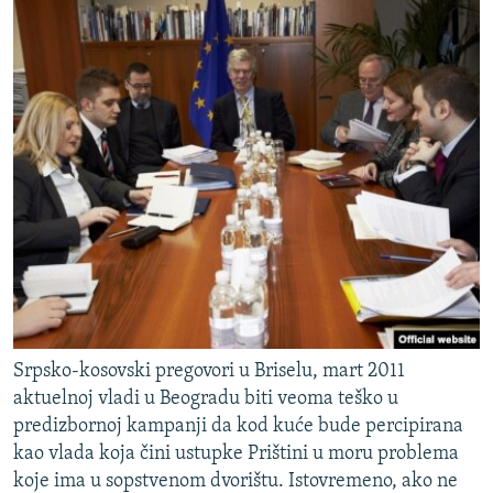
Srpsko-kosovski pregovori u Briselu, mart 2011
aktuelnoj vladi u Beogradu biti veoma teško u
predizbornoj kampanji da kod kuće bude percipirana
kao vlada koja čini ustupke Prištini u moru problema
koje ima u sopstvenom dvorištu. Istovremeno, ako ne