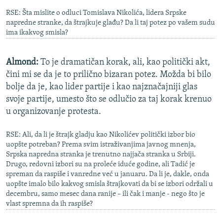
RSE: Šta mislite o odluci Tomislava Nikolića, lidera Srpske
napredne stranke, da štrajkuje glađu? Da li taj potez po vašem sudu
ima ikakvog smisla?
Almond:
To je dramatičan korak, ali, kao politički akt,
čini mi se da je to prilično bizaran potez. Možda bi bilo
bolje da je, kao lider partije i kao najznačajniji glas
svoje partije, umesto što se odlučio za taj korak krenuo
u organizovanje protesta.
RSE: Ali, da li je štrajk gladju kao Nikolićev politički izbor bio
uopšte potreban? Prema svim istraživanjima javnog mnenja,
Srpska napredna stranka je trenutno najjača stranka u Srbiji.
Drugo, redovni izbori su na proleće iduće godine, ali Tadić je
spreman da raspiše i vanredne već u januaru. Da li je, dakle, onda
uopšte imalo bilo kakvog smisla štrajkovati da bi se izbori održali u
decembru, samo mesec dana ranije – ili čak i manje - nego što je
vlast spremna da ih raspiše?