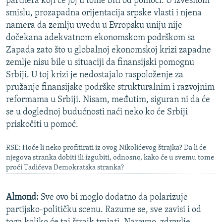
partnera koji će joj u tome biti od pomoći. U izvesnom
smislu, prozapadna orijentacija srpske vlasti i njena
namera da zemlju uvedu u Evropsku uniju nije
dočekana adekvatnom ekonomskom podrškom sa
Zapada zato što u globalnoj ekonomskoj krizi zapadne
zemlje nisu bile u situaciji da finansijski pomognu
Srbiji. U toj krizi je nedostajalo raspoloženje za
pružanje finansijske podrške strukturalnim i razvojnim
reformama u Srbiji. Nisam, međutim, siguran ni da će
se u doglednoj budućnosti naći neko ko će Srbiji
priskočiti u pomoć.
RSE: Hoće li neko profitirati iz ovog Nikolićevog štrajka? Da li će
njegova stranka dobiti ili izgubiti, odnosno, kako će u svemu tome
proći Tadićeva Demokratska stranka?
Almond:
Sve ovo bi moglo dodatno da polarizuje
partijsko-političku scenu. Razume se, sve zavisi i od