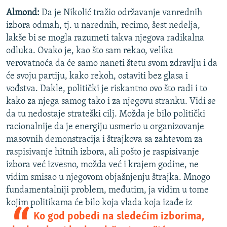
Almond:
Da je Nikolić tražio održavanje vanrednih
izbora odmah, tj. u narednih, recimo, šest nedelja,
lakše bi se mogla razumeti takva njegova radikalna
odluka. Ovako je, kao što sam rekao, velika
verovatnoća da će samo naneti štetu svom zdravlju i da
će svoju partiju, kako rekoh, ostaviti bez glasa i
vođstva. Dakle, politički je riskantno ovo što radi i to
kako za njega samog tako i za njegovu stranku. Vidi se
da tu nedostaje strateški cilj. Možda je bilo politički
racionalnije da je energiju usmerio u organizovanje
masovnih demonstracija i štrajkova sa zahtevom za
raspisivanje hitnih izbora, ali pošto je raspisivanje
izbora već izvesno, možda već i krajem godine, ne
vidim smisao u njegovom objašnjenju štrajka. Mnogo
fundamentalniji problem, međutim, ja vidim u tome
kojim politikama će bilo koja vl
ada koja izađe iz
Ko god pobedi na sledećim izborima,