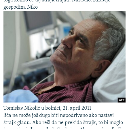
toga koliko će taj štrajk trajati. Naravno, zdravlje
gospodina Niko
Tomislav Nikolić u bolnici, 21. april 2011
lića ne može još dugo biti nepodriveno ako nastavi
štrajk glađu. Ako reši da ne prekida štrajk, to bi moglo