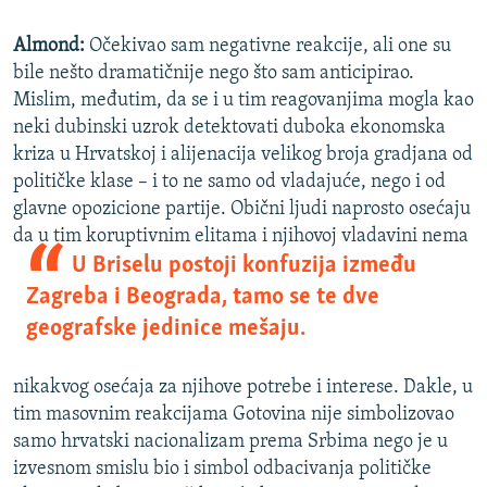
Almond:
Očekivao sam negativne reakcije, ali one su
bile nešto dramatičnije nego što sam anticipirao.
Mislim, međutim, da se i u tim reagovanjima mogla kao
neki dubinski uzrok detektovati duboka ekonomska
kriza u Hrvatskoj i alijenacija velikog broja gradjana od
političke klase – i to ne samo od vladajuće, nego i od
glavne opozicione partije. Obični ljudi naprosto osećaju
da u tim koruptivnim elita
ma i njihovoj vladavini nema
U Briselu postoji konfuzija između
Zagreba i Beograda, tamo se te dve
geografske jedinice mešaju.
nikakvog osećaja za njihove potrebe i interese. Dakle, u
tim masovnim reakcijama Gotovina nije simbolizovao
samo hrvatski nacionalizam prema Srbima nego je u
izvesnom smislu bio i simbol odbacivanja političke