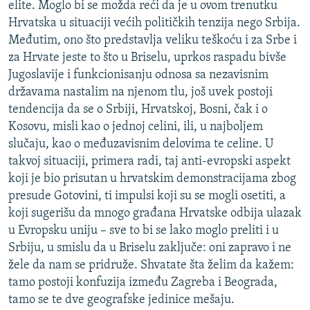
elite. Moglo bi se možda reći da je u ovom trenutku
Hrvatska u situaciji većih političkih tenzija nego Srbija.
Međutim, ono što predstavlja veliku teškoću i za Srbe i
za Hrvate jeste to što u Briselu, uprkos raspadu bivše
Jugoslavije i funkcionisanju odnosa sa nezavisnim
državama nastalim na njenom tlu, još uvek postoji
tendencija da se o Srbiji, Hrvatskoj, Bosni, čak i o
Kosovu, misli kao o jednoj celini, ili, u najboljem
slučaju, kao o međuzavisnim delovima te celine. U
takvoj situaciji, primera radi, taj anti-evropski aspekt
koji je bio prisutan u hrvatskim demonstracijama zbog
presude Gotovini, ti impulsi koji su se mogli osetiti, a
koji sugerišu da mnogo građana Hrvatske odbija ulazak
u Evropsku uniju – sve to bi se lako moglo preliti i u
Srbiju, u smislu da u Briselu zaključe: oni zapravo i ne
žele da nam se pridruže. Shvatate šta želim da kažem:
tamo postoji konfuzija između Zagreba i Beograda,
tamo se te dve geografske jedinice mešaju.