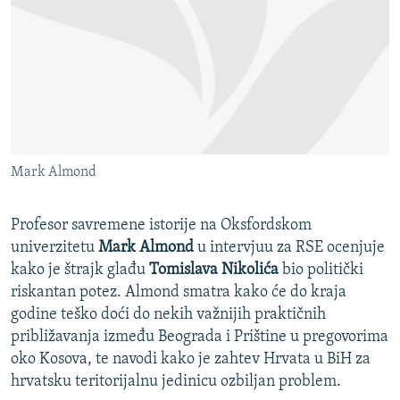
ISPRIČAJ MI
DNEVNO@RSE
SPECIJALI RSE
VIŠE OD NASLOVA
PRATITE NAS
GENOCID U SREBRENICI
Mark Almond
POPLAVE I KLIZIŠTA U BIH 2024.
TV LIBERTY
Sve RFE/RL stranice
Profesor savremene istorije na Oksfordskom
POST SCRIPTUM
univerzitetu
Mark Almond
u intervjuu za RSE ocenjuje
kako je štrajk glađu
Tomislava Nikolića
bio politički
MOJA EVROPA
riskantan potez. Almond smatra kako će do kraja
TRI DECENIJE OD RATA U BIH
godine teško doći do nekih važnijih praktičnih
približavanja između Beograda i Prištine u pregovorima
SVE KARTE DEJTONA
oko Kosova, te navodi kako je zahtev Hrvata u BiH za
NASTANAK I RASPAD JUGOSLAVIJE
hrvatsku teritorijalnu jedinicu ozbiljan problem.