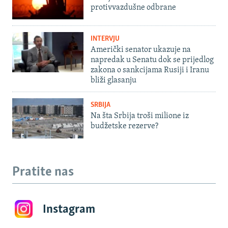
protivvazdušne odbrane
INTERVJU
Američki senator ukazuje na
napredak u Senatu dok se prijedlog
zakona o sankcijama Rusiji i Iranu
bliži glasanju
SRBIJA
Na šta Srbija troši milione iz
budžetske rezerve?
Pratite nas
Instagram