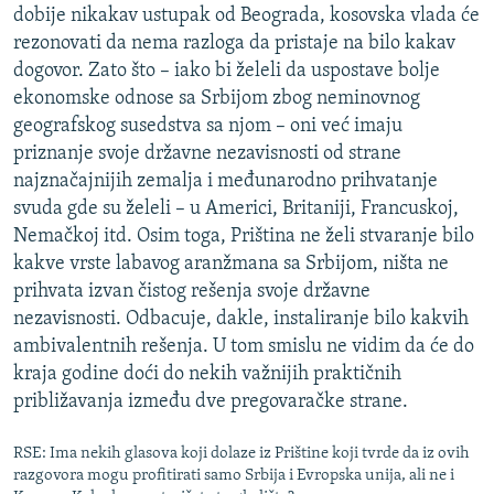
dobije nikakav ustupak od Beograda, kosovska vlada će
rezonovati da nema razloga da pristaje na bilo kakav
dogovor. Zato što – iako bi želeli da uspostave bolje
ekonomske odnose sa Srbijom zbog neminovnog
geografskog susedstva sa njom – oni već imaju
priznanje svoje državne nezavisnosti od strane
najznačajnijih zemalja i međunarodno prihvatanje
svuda gde su želeli – u Americi, Britaniji, Francuskoj,
Nemačkoj itd. Osim toga, Priština ne želi stvaranje bilo
kakve vrste labavog aranžmana sa Srbijom, ništa ne
prihvata izvan čistog rešenja svoje državne
nezavisnosti. Odbacuje, dakle, instaliranje bilo kakvih
ambivalentnih rešenja. U tom smislu ne vidim da će do
kraja godine doći do nekih važnijih praktičnih
približavanja između dve pregovaračke strane.
RSE: Ima nekih glasova koji dolaze iz Prištine koji tvrde da iz ovih
razgovora mogu profitirati samo Srbija i Evropska unija, ali ne i