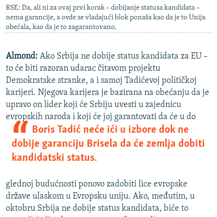
RSE: Da, ali ni za ovaj prvi korak – dobijanje statusa kandidata –
nema garancije, a ovde se vladajući blok ponaša kao da je to Unija
obećala, kao da je to zagarantovano.
Almond:
Ako Srbija ne dobije status kandidata za EU –
to će biti razoran udarac čitavom projektu
Demokratske stranke, a i samoj Tadićevoj političkoj
karijeri. Njegova karijera je bazirana na obećanju da je
upravo on lider koji će Srbiju uvesti u zajednicu
evropskih naroda i koji će joj garantovati da će u do
Boris Tadić neće ići u izbore dok ne
dobije garanciju Brisela da će zemlja dobiti
kandidatski status.
glednoj budućnosti ponovo zadobiti lice evropske
države ulaskom u Evropsku uniju. Ako, međutim, u
oktobru Srbija ne dobije status kandidata, biće to