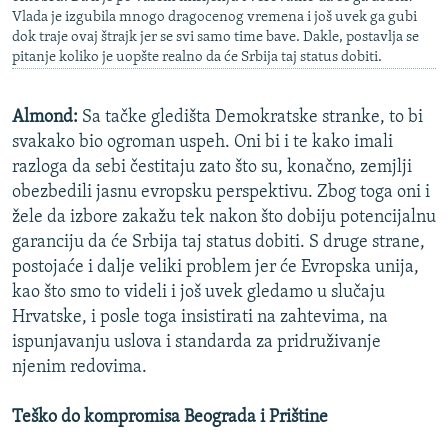
Vlada je izgubila mnogo dragocenog vremena i još uvek ga gubi
dok traje ovaj štrajk jer se svi samo time bave. Dakle, postavlja se
pitanje koliko je uopšte realno da će Srbija taj status dobiti.
Almond:
Sa tačke gledišta Demokratske stranke, to bi
svakako bio ogroman uspeh. Oni bi i te kako imali
razloga da sebi čestitaju zato što su, konačno, zemjlji
obezbedili jasnu evropsku perspektivu. Zbog toga oni i
žele da izbore zakažu tek nakon što dobiju potencijalnu
garanciju da će Srbija taj status dobiti. S druge strane,
postojaće i dalje veliki problem jer će Evropska unija,
kao što smo to videli i još uvek gledamo u slučaju
Hrvatske, i posle toga insistirati na zahtevima, na
ispunjavanju uslova i standarda za pridruživanje
njenim redovima.
Teško do kompromisa Beograda i Prištine