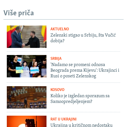
Više priča
AKTUELNO
Zelenski stigao u Srbiju, šta Vučić
dobija?
SRBIJA
'Nadamo se promeni odnosa
Beograda prema Kijevu': Ukrajinci i
Rusi o poseti Zelenskog
KOSOVO
Koliko je izgledan sporazum sa
Samoopredjeljenjem?
RAT U UKRAJINI
Ukrajina u kritičnom nedostaku