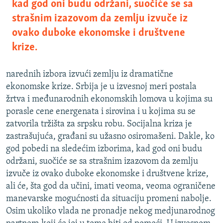
kad god oni budu održani, suočiće se sa
strašnim izazovom da zemlju izvuče iz
ovako duboke ekonomske i društvene
krize.
narednih izbora izvući zemlju iz dramatične
ekonomske krize. Srbija je u izvesnoj meri postala
žrtva i međunarodnih ekonomskih lomova u kojima su
porasle cene energenata i sirovina i u kojima su se
zatvorila tržišta za srpsku robu. Socijalna kriza je
zastrašujuća, građani su užasno osiromašeni. Dakle, ko
god pobedi na sledećim izborima, kad god oni budu
održani, suočiće se sa strašnim izazovom da zemlju
izvuče iz ovako duboke ekonomske i društvene krize,
ali će, šta god da učini, imati veoma, veoma ograničene
manevarske mogućnosti da situaciju promeni nabolje.
Osim ukoliko vlada ne pronadje nekog medjunarodnog