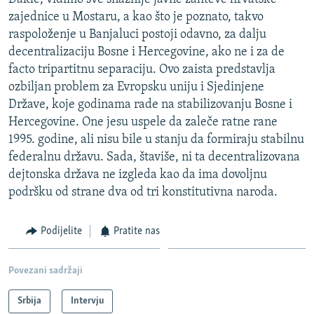
zajednice u Mostaru, a kao što je poznato, takvo
raspoloženje u Banjaluci postoji odavno, za dalju
decentralizaciju Bosne i Hercegovine, ako ne i za de
facto tripartitnu separaciju. Ovo zaista predstavlja
ozbiljan problem za Evropsku uniju i Sjedinjene
Države, koje godinama rade na stabilizovanju Bosne i
Hercegovine. One jesu uspele da zaleče ratne rane
1995. godine, ali nisu bile u stanju da formiraju stabilnu
federalnu državu. Sada, štaviše, ni ta decentralizovana
dejtonska država ne izgleda kao da ima dovoljnu
podršku od strane dva od tri konstitutivna naroda.
Podijelite
Pratite nas
Povezani sadržaji
Srbija
Intervju