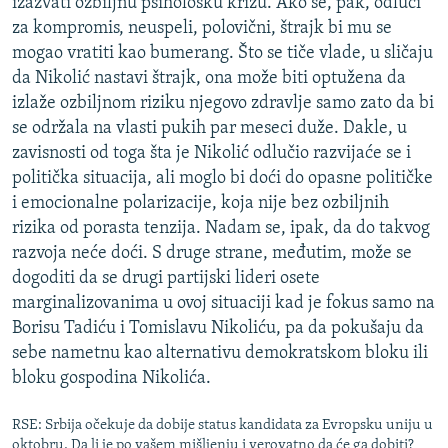
izazvati ozbiljnu psihološku krizu. Ako se, pak, odluči
za kompromis, neuspeli, polovični, štrajk bi mu se
mogao vratiti kao bumerang. Što se tiče vlade, u sličaju
da Nikolić nastavi štrajk, ona može biti optužena da
izlaže ozbiljnom riziku njegovo zdravlje samo zato da bi
se održala na vlasti pukih par meseci duže. Dakle, u
zavisnosti od toga šta je Nikolić odlučio razvijaće se i
politička situacija, ali moglo bi doći do opasne političke
i emocionalne polarizacije, koja nije bez ozbiljnih
rizika od porasta tenzija. Nadam se, ipak, da do takvog
razvoja neće doći. S druge strane, međutim, može se
dogoditi da se drugi partijski lideri osete
marginalizovanima u ovoj situaciji kad je fokus samo na
Borisu Tadiću i Tomislavu Nikoliću, pa da pokušaju da
sebe nametnu kao alternativu demokratskom bloku ili
bloku gospodina Nikolića.
RSE: Srbija očekuje da dobije status kandidata za Evropsku uniju u
oktobru. Da li je po vašem mišljenju i verovatno da će ga dobiti?