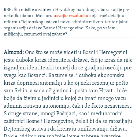
RSE: Šta mislite o zahtevu Hrvatskog narodnog sabora koji je pre
nekoliko dana u Mostaru
usvojio rezoluciju
koja traži detaljnu
reformu Dejtonskog ustava i novu administrativno-teritorijalnu
organizaciju države Bosne i Hercegovine. Kako, po vašem
mišljenju, razumeti ovaj zahtev?
Almond:
Ono što se može videti u Bosni i Hercegovini
jeste duboka kriza identiteta države, čiji je izraz da nije
izgradjen identitetski temelj da se gradjani osećaju pre
svega kao Bosanci. Razume se, i duboka ekonomska
kriza doprinosi anomaliji u kojoj neki rezonuju: pošto
sam Srbin, a sada očigledno i -pošto sam Hrvat - biće
bolje da živim u jedinici u kojoj ću imati mnogo veću
administrativnu autonomiju, čak i de facto nezavisnost.
S druge strane, mnogi Bošnjaci, kao i međunarodni
zaštitnici Bosne i Hercegovine, želeli bi da se ratosiljaju
Dejtonskog ustava i da kreiraju unifikovaniju državu.
Dakle, vidimo sve snažnije javne zahteve hrvatske