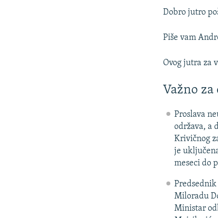
Dobro jutro poš
Piše vam Andre
Ovog jutra za v
Važno za
Proslava ne
održava, a 
Krivičnog z
je uključen
meseci do p
Predsednik 
Miloradu Do
Ministar od