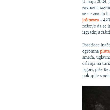
U maju 2024. g
završena izgra
se ne zna da li
još novca
– 423
rešenje da se 
izgradnju fabr
Posetioce inač
ogromna
pluta
smeća, uglavno
oslanja na turi
izgori, piše Re
pokupile s nele