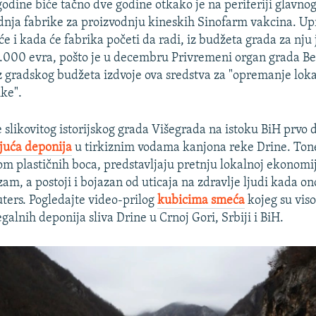
odine biće tačno dve godine otkako je na periferiji glavnog
dnja fabrike za proizvodnju kineskih Sinofarm vakcina. Up
 će i kada će fabrika početi da radi, iz budžeta grada za nju
.000 evra, pošto je u decembru Privremeni organ grada Be
iz gradskog budžeta izdvoje ova sredstva za "opremanje loka
ike".
e slikovitog istorijskog grada Višegrada na istoku BiH prvo
juća deponija
u tirkiznim vodama kanjona reke Drine. Ton
m plastičnih boca, predstavljaju pretnju lokalnoj ekonomij
zam, a postoji i bojazan od uticaja na zdravlje ljudi kada on
uters. Pogledajte video-prilog
kubicima smeća
kojeg su vis
galnih deponija sliva Drine u Crnoj Gori, Srbiji i BiH.