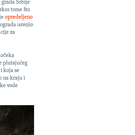
 grada Srbije
rkos tome što
 je
opredeljeno
ograda usvojio
cije za
 dočeka
e plutajućeg
i koja se
o na kraju i
oke vode