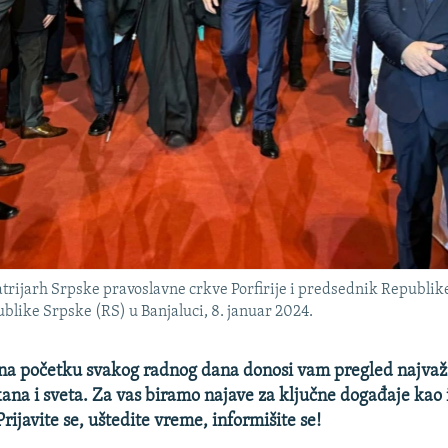
atrijarh Srpske pravoslavne crkve Porfirije i predsednik Republi
ike Srpske (RS) u Banjaluci, 8. januar 2024.
 početku svakog radnog dana donosi vam pregled najvažni
na i sveta. Za vas biramo najave za ključne događaje kao 
rijavite se, uštedite vreme, informišite se!