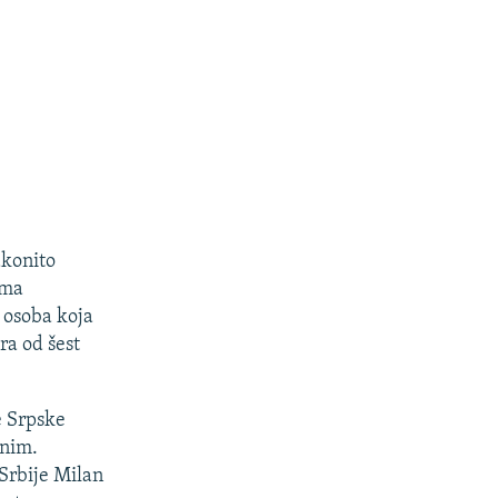
akonito
ama
 osoba koja
ra od šest
e Srpske
vnim.
Srbije Milan