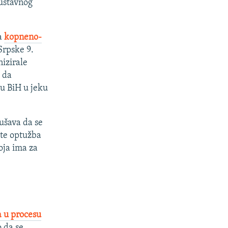
ustavnog
a
kopneno-
Srpske 9.
izirale
 da
u BiH u jeku
ušava da se
 te optužba
oja ima za
 u procesu
o da se