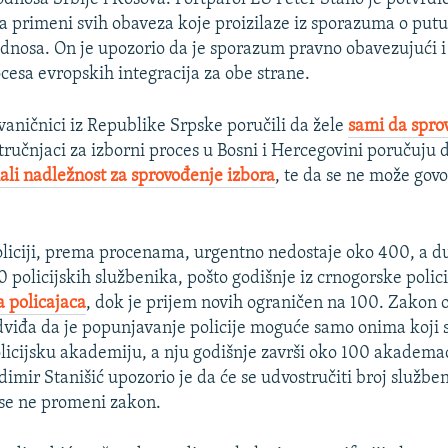
na primeni svih obaveza koje proizilaze iz sporazuma o put
odnosa. On je upozorio da je sporazum pravno obavezujući i
ocesa evropskih integracija za obe strane.
vaničnici iz Republike Srpske poručili da žele
sami da spro
stručnjaci za izborni proces u Bosni i Hercegovini poručuju
ali nadležnost za sprovođenje izbora
, te da se ne može govo
liciji, prema procenama, urgentno nedostaje oko 400, a d
 policijskih službenika, pošto godišnje iz crnogorske polic
a policajaca
, dok je prijem novih ograničen na 100. Zakon 
viđa da je popunjavanje policije moguće samo onima koji su
licijsku akademiju, a nju godišnje završi oko 100 akadema
imir Stanišić upozorio je da će se udvostručiti broj služben
se ne promeni zakon.