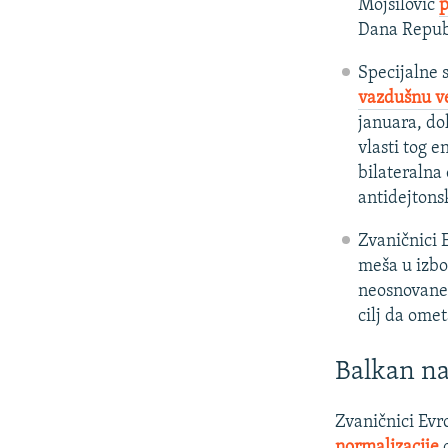
Mojsilović
p
Dana Repub
Specijalne 
vazdušnu v
januara, do
vlasti tog 
bilateralna
antidejtonsk
Zvaničnici 
meša u izbo
neosnovane.
cilj da omet
Balkan n
Zvaničnici Evr
normalizacije