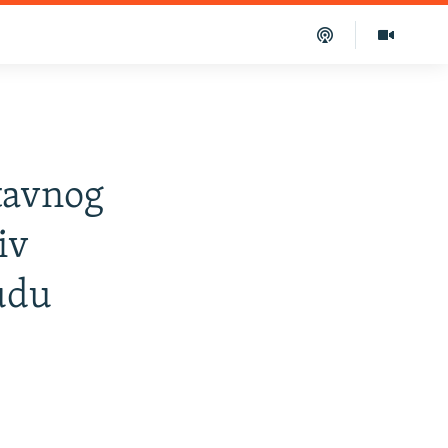
z
tavnog
iv
udu