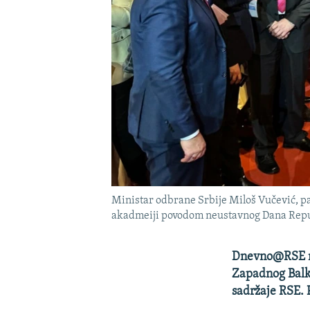
Ministar odbrane Srbije Miloš Vučević, p
akadmeiji povodom neustavnog Dana Republ
Dnevno@RSE na
Zapadnog Balka
sadržaje RSE. P