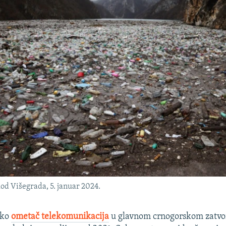
od Višegrada, 5. januar 2024.
ako
ometač telekomunikacija
u glavnom crnogorskom zatvo