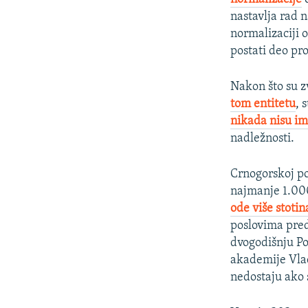
nastavlja rad 
normalizaciji 
postati deo pr
Nakon što su z
tom entitetu
, 
nikada nisu im
nadležnosti.
Crnogorskoj po
najmanje 1.000
ode više stotin
poslovima pred
dvogodišnju Po
akademije Vlad
nedostaju ako 