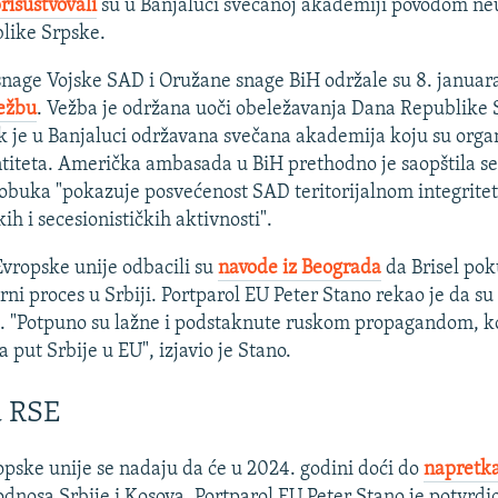
risustvovali
su u Banjaluci svečanoj akademiji povodom ne
like Srpske.
snage Vojske SAD i Oružane snage BiH održale su 8. januar
ežbu
. Vežba je održana uoči obeležavanja Dana Republike 
k je u Banjaluci održavana svečana akademija koju su organ
entiteta. Američka ambasada u BiH prethodno je saopštila se
 obuka "pokazuje posvećenost SAD teritorijalnom integritet
ih i secesionističkih aktivnosti".
Evropske unije odbacili su
navode iz Beograda
da Brisel pok
rni proces u Srbiji. Portparol EU Peter Stano rekao je da su
 "Potpuno su lažne i podstaknute ruskom propagandom, k
a put Srbije u EU", izjavio je Stano.
a RSE
opske unije se nadaju da će u 2024. godini doći do
napretka
odnosa Srbije i Kosova. Portparol EU Peter Stano je potvrdi