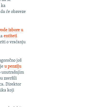
u ka
 da će obaveze
vode izbore u
 da
entiteti
riti o vraćanju
ugoročno još
ije
u penziju
o unutrašnjim
 završili
ca. Direktor
ika koji