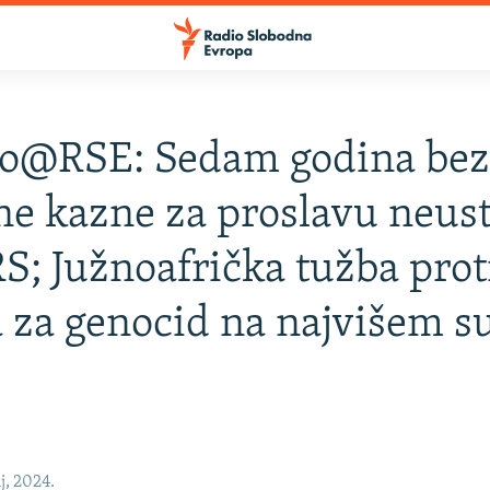
o@RSE: Sedam godina be
e kazne za proslavu neus
S; Južnoafrička tužba prot
a za genocid na najvišem s
j, 2024.