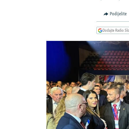
ISPRIČAJ MI
DNEVNO@RSE
Podijelite
SPECIJALI RSE
Dodajte Radio Sl
VIŠE OD NASLOVA
GENOCID U SREBRENICI
POPLAVE I KLIZIŠTA U BIH 2024.
TV LIBERTY
POST SCRIPTUM
MOJA EVROPA
TRI DECENIJE OD RATA U BIH
SVE KARTE DEJTONA
NASTANAK I RASPAD JUGOSLAVIJE