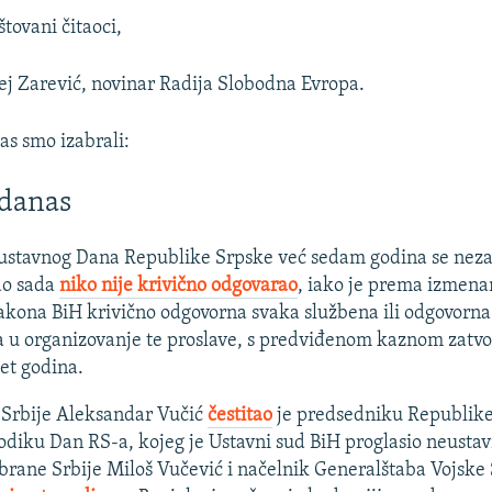
tovani čitaoci,
j Zarević, novinar Radija Slobodna Evropa.
as smo izabrali:
 danas
ustavnog Dana Republike Srpske već sedam godina se nez
do sada
niko nije krivično odgovarao
, iako je prema izmen
akona BiH krivično odgovorna svaka službena ili odgovorna
a u organizovanje te proslave, s predviđenom kaznom zatvo
et godina.
Srbije Aleksandar Vučić
čestitao
je predsedniku Republik
diku Dan RS-a, kojeg je Ustavni sud BiH proglasio neusta
brane Srbije Miloš Vučević i načelnik Generalštaba Vojske 