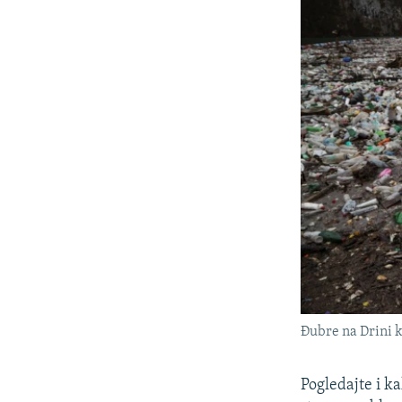
Đubre na Drini k
Pogledajte i k