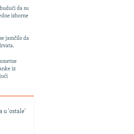
 budući da su
jedne izborne
se jamčilo da
Hrvata.
ametne
anke iz
jući
 u 'ostale'