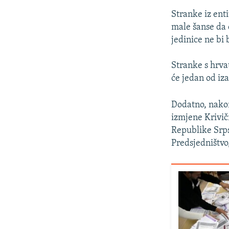
Stranke iz ent
male šanse da 
jedinice ne bi 
Stranke s hrva
će jedan od iz
Dodatno, nak
izmjene Krivič
Republike Srps
Predsjedništvo