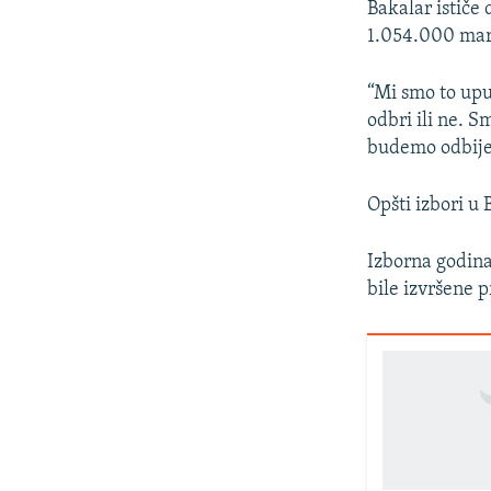
Bakalar ističe
1.054.000 mara
“Mi smo to upu
odbri ili ne. 
budemo odbijen
Opšti izbori u 
Izborna godina
bile izvršene 