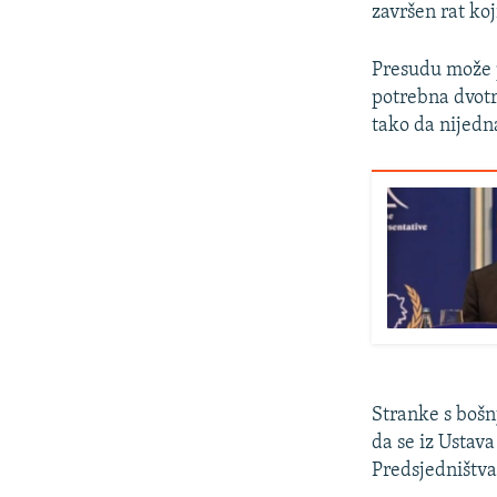
završen rat koj
Presudu može p
potrebna dvotr
tako da nijedn
Stranke s bošn
da se iz Ustav
Predsjedništva