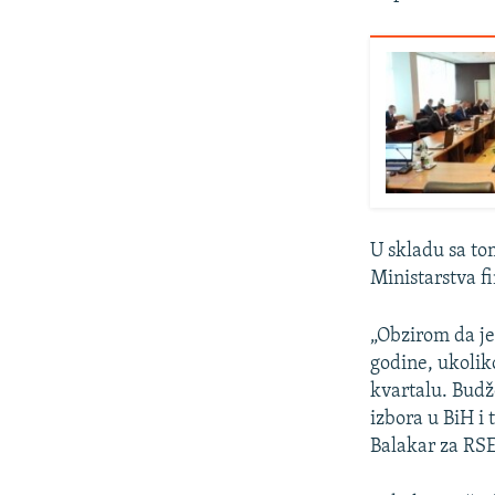
U skladu sa to
Ministarstva fi
„Obzirom da je
godine, ukolik
kvartalu. Budž
izbora u BiH i
Balakar za RSE