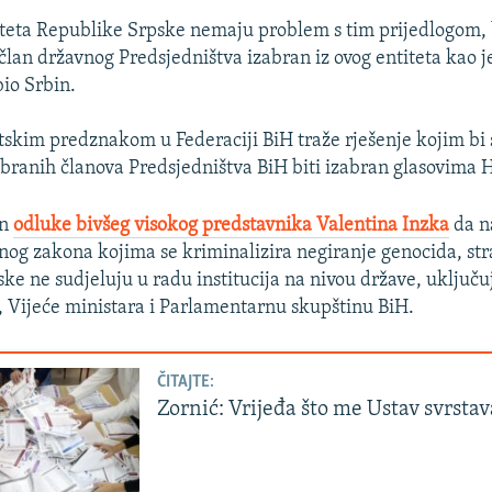
iteta Republike Srpske nemaju problem s tim prijedlogom,
član državnog Predsjedništva izabran iz ovog entiteta kao 
bio Srbin.
tskim predznakom u Federaciji BiH traže rješenje kojim bi 
abranih članova Predsjedništva BiH biti izabran glasovima 
on
odluke bivšeg visokog predstavnika Valentina Inzka
da n
nog zakona kojima se kriminalizira negiranje genocida, str
ke ne sudjeluju u radu institucija na nivou države, uključu
, Vijeće ministara i Parlamentarnu skupštinu BiH.
ČITAJTE:
Zornić: Vrijeđa što me Ustav svrstava