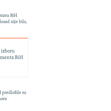
stava BiH
osad nije bilo,
 izboru
lamenta BiH
 predložile su
nova