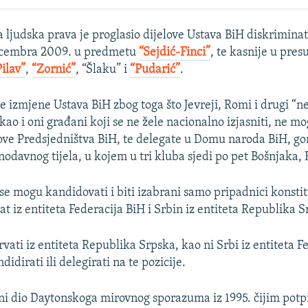
a ljudska prava je proglasio dijelove Ustava BiH diskrimina
decembra 2009. u predmetu
“Sejdić-Finci”
, te kasnije u pre
Pilav”
,
“Zornić”
, “Šlaku” i
“Pudarić”
.
e izmjene Ustava BiH zbog toga što Jevreji, Romi i drugi “n
kao i oni građani koji se ne žele nacionalno izjasniti, ne m
anove Predsjedništva BiH, te delegate u Domu naroda BiH, 
odavnog tijela, u kojem u tri kluba sjedi po pet Bošnjaka, 
 se mogu kandidovati i biti izabrani samo pripadnici konsti
at iz entiteta Federacija BiH i Srbin iz entiteta Republika S
rvati iz entiteta Republika Srpska, kao ni Srbi iz entiteta F
idirati ili delegirati na te pozicije.
vni dio Daytonskoga mirovnog sporazuma iz 1995. čijim potp