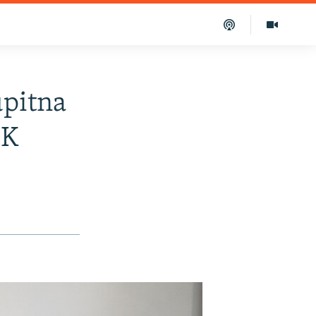
upitna
IK