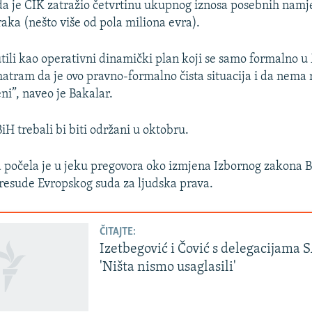
 da je CIK zatražio četvrtinu ukupnog iznosa posebnih namje
ka (nešto više od pola miliona evra).
tili kao operativni dinamički plan koji se samo formalno u
Smatram da je ovo pravno-formalno čista situacija i da nema 
i”, naveo je Bakalar.
BiH trebali bi biti održani u oktobru.
 počela je u jeku pregovora oko izmjena Izbornog zakona B
presude Evropskog suda za ljudska prava.
ČITAJTE:
Izetbegović i Čović s delegacijama 
'Ništa nismo usaglasili'