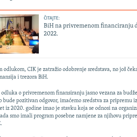
ČITAJTE:
BiH na privremenom financiranju d
2022.
m odlukom, CIK je zatražio odobrenje sredstava, no još ček
nansija i trezora BiH.
 odluka o privremenom finansiranju jasno vezana za budže
o bude pozitivan odgovor, imaćemo sredstva za pripremu i
et iz 2020. godine imao je stavku koja se odnosi na organiz
 tada smo imali program posebne namjene za njihovu pripr
.