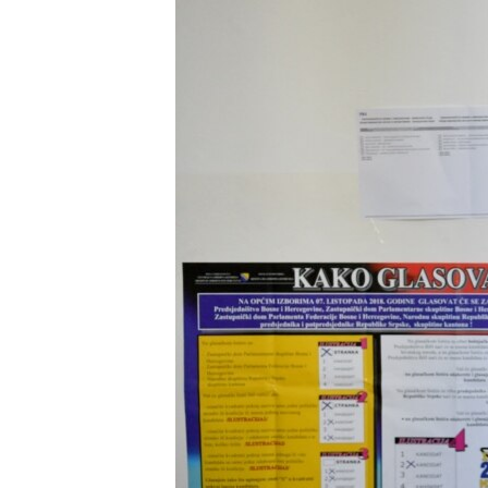
ISPRIČAJ MI
DNEVNO@RSE
SPECIJALI RSE
VIŠE OD NASLOVA
GENOCID U SREBRENICI
POPLAVE I KLIZIŠTA U BIH 2024.
TV LIBERTY
POST SCRIPTUM
MOJA EVROPA
TRI DECENIJE OD RATA U BIH
SVE KARTE DEJTONA
NASTANAK I RASPAD JUGOSLAVIJE