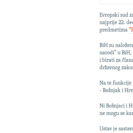
Evropski sud z
najprije 22. 
predmetima
“
BiH su naložen
narodi” u BiH, 
i birati za čl
državnog zakon
Na te funkcije
- Bošnjak i Hrv
Ni Bošnjaci i H
ne mogu se kand
Ustav je sasta