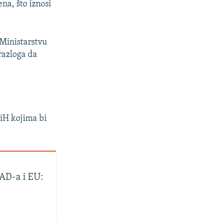
na, što iznosi
 Ministarstvu
razloga da
iH kojima bi
SAD-a i EU: