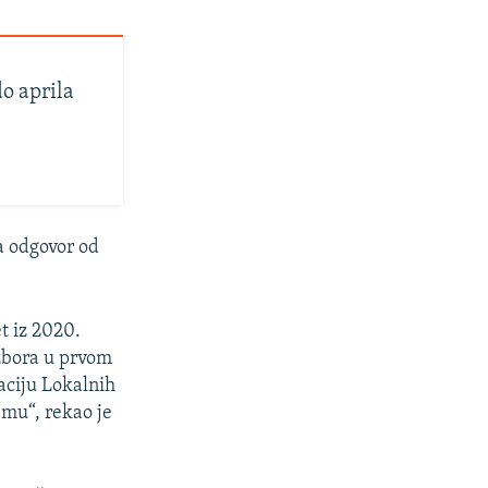
o aprila
a odgovor od
t iz 2020.
zbora u prvom
aciju Lokalnih
emu“, rekao je