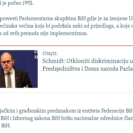
i je počeo 1992.
rovesti Parlamentarna skupština BiH gdje je za izmjene U
ećinska većina koja bi podržala neki od prijedloga, a koje d
a od ovih presuda nije implementirana.
ČITAJTE:
Schmidt: Otkloniti diskriminaciju u
Predsjedništva i Doma naroda Par
jačkim i građanskim predznakom iz entiteta Federacije BiH
a BiH i Izbornog zakona BiH brišu nacionalne odrednice čla
 BiH.