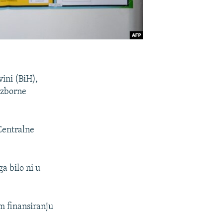
ini (BiH),
 izborne
Centralne
a bilo ni u
m finansiranju