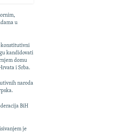
tornim,
sudama u
ekonstitutivni
ogu kandidovati
gornjem domu
Hrvata i Srba.
tutivnih naroda
rpska.
ederacija BiH
isivanjem je