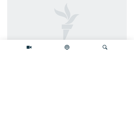
Šta će se desiti ako se Skupština Kosova
ne konstituiše do ponoći?
Pretraživač