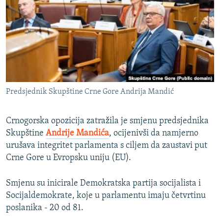
ISPRIČAJ MI
DNEVNO@RSE
SPECIJALI RSE
VIŠE OD NASLOVA
PRATITE NAS
GENOCID U SREBRENICI
Predsjednik Skupštine Crne Gore Andrija Mandić
POPLAVE I KLIZIŠTA U BIH 2024.
TV LIBERTY
Sve RFE/RL stranice
Crnogorska opozicija zatražila je smjenu predsjednika
Skupštine
Andrije Mandića
, ocijenivši da namjerno
POST SCRIPTUM
urušava integritet parlamenta s ciljem da zaustavi put
MOJA EVROPA
Crne Gore u Evropsku uniju (EU).
TRI DECENIJE OD RATA U BIH
Smjenu su inicirale Demokratska partija socijalista i
SVE KARTE DEJTONA
Socijaldemokrate, koje u parlamentu imaju četvrtinu
NASTANAK I RASPAD JUGOSLAVIJE
poslanika - 20 od 81.