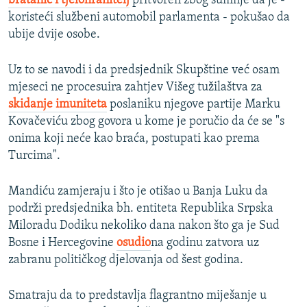
bratanić i tjelohranitelj
pritvoren zbog sumnje da je -
koristeći službeni automobil parlamenta - pokušao da
ubije dvije osobe.
Uz to se navodi i da predsjednik Skupštine već osam
mjeseci ne procesuira zahtjev Višeg tužilaštva za
skidanje imuniteta
poslaniku njegove partije Marku
Kovačeviću zbog govora u kome je poručio da će se "s
onima koji neće kao braća, postupati kao prema
Turcima".
Mandiću zamjeraju i što je otišao u Banja Luku da
podrži predsjednika bh. entiteta Republika Srpska
Miloradu Dodiku nekoliko dana nakon što ga je Sud
Bosne i Hercegovine
osudio
na godinu zatvora uz
zabranu političkog djelovanja od šest godina.
Smatraju da to predstavlja flagrantno miješanje u