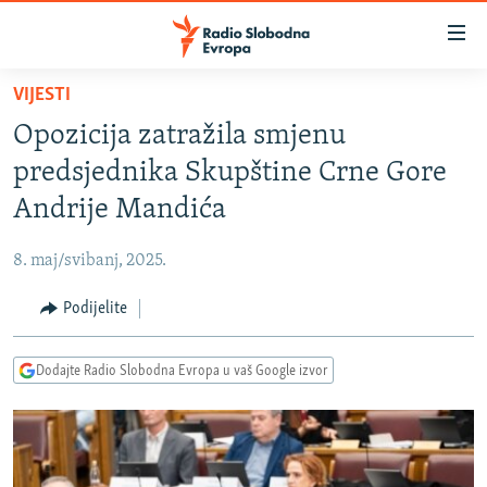
Dostupni
linkovi
Pređite
VIJESTI
na
VIJESTI
Opozicija zatražila smjenu
glavni
BOSNA I HERCEGOVINA
sadržaj
predsjednika Skupštine Crne Gore
SRBIJA
Pređite
Andrije Mandića
na
KOSOVO
glavnu
8. maj/svibanj, 2025.
CRNA GORA
navigaciju
Pređite
Podijelite
VIZUELNO
na
PODCASTI
VIDEO
pretragu
Dodajte Radio Slobodna Evropa u vaš Google izvor
RAT U UKRAJINI
FOTOGALERIJE
KINA NA BALKANU
INFOGRAFIKE
RSE PRIČE IZ SVIJETA