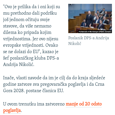
"Ovo je prilika da i oni koji su
mu prethodno dali podršku
još jednom očituju svoje
stavove, da više nemamo
dilema ko pripada kojim
Poslanik DPS-a Andrija
vrijednostima. Jer ovo nijesu
Nikolić
evropske vrijednosti. Ovako
se ne dolazi do EU", kazao je
šef poslaničkog kluba DPS-a
Andrija Nikolić.
Inače, vlasti navode da im je cilj da do kraja sljedeće
godine zatvore sva pregovaračka poglavlja i da Crna
Gora 2028. postane članica EU.
U ovom trenutku ima zatvoreno
manje od 20 odsto
poglavlja
.