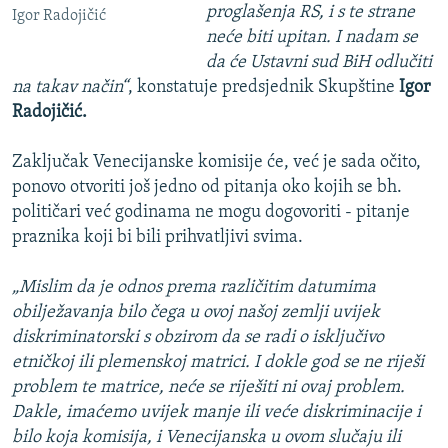
proglašenja RS, i s te strane
Igor Radojičić
neće biti upitan. I nadam se
da će Ustavni sud BiH odlučiti
na takav način“
, konstatuje predsjednik Skupštine
Igor
Radojičić.
Zaključak Venecijanske komisije će, već je sada očito,
ponovo otvoriti još jedno od pitanja oko kojih se bh.
političari već godinama ne mogu dogovoriti - pitanje
praznika koji bi bili prihvatljivi svima.
„Mislim da je odnos prema različitim datumima
obilježavanja bilo čega u ovoj našoj zemlji uvijek
diskriminatorski s obzirom da se radi o isključivo
etničkoj ili plemenskoj matrici. I dokle god se ne riješi
problem te matrice, neće se riješiti ni ovaj problem.
Dakle, imaćemo uvijek manje ili veće diskriminacije i
bilo koja komisija, i Venecijanska u ovom slučaju ili