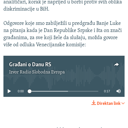
analitičari, korak je naprijed u borbi protiv svih oblika
diskriminacije u BiH.
Odgovore koje smo zabilježili u predgrađu Banje Luke
na pitanja kada je Dan Republike Srpske i šta on znači
građanima, za sve koji žele da slušaju, možda govore
više od odluka Venecijanske komisije:
Građani o Danu RS
Izvor
Radio Slobodna Evropa
No media source currently available
0:00
0:17
Direktan link