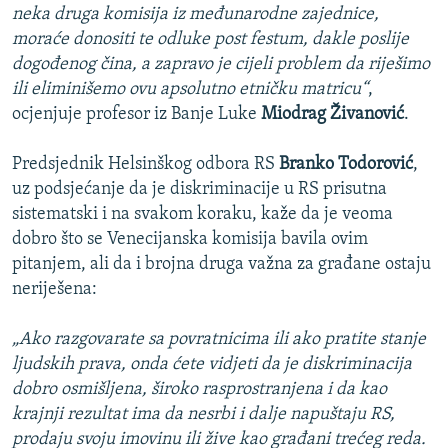
neka druga komisija iz međunarodne zajednice,
moraće donositi te odluke post festum, dakle poslije
dogođenog čina, a zapravo je cijeli problem da riješimo
ili eliminišemo ovu apsolutno etničku matricu“
,
ocjenjuje profesor iz Banje Luke
Miodrag Živanović
.
Predsjednik Helsinškog odbora RS
Branko Todorović
,
uz podsjećanje da je diskriminacije u RS prisutna
sistematski i na svakom koraku, kaže da je veoma
dobro što se Venecijanska komisija bavila ovim
pitanjem, ali da i brojna druga važna za građane ostaju
neriješena:
„Ako razgovarate sa povratnicima ili ako pratite stanje
ljudskih prava, onda ćete vidjeti da je diskriminacija
dobro osmišljena, široko rasprostranjena i da kao
krajnji rezultat ima da nesrbi i dalje napuštaju RS,
prodaju svoju imovinu ili žive kao građani trećeg reda.