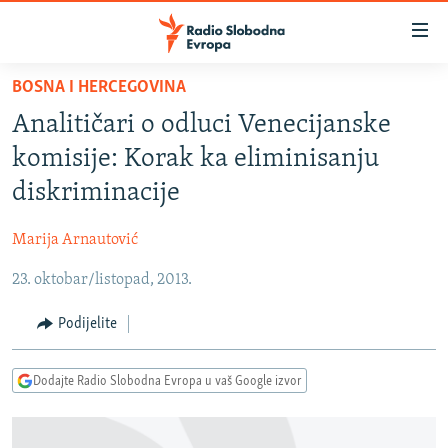
Dostupni
linkovi
Pređite
BOSNA I HERCEGOVINA
na
VIJESTI
Analitičari o odluci Venecijanske
glavni
BOSNA I HERCEGOVINA
sadržaj
komisije: Korak ka eliminisanju
SRBIJA
Pređite
diskriminacije
na
KOSOVO
glavnu
Marija Arnautović
CRNA GORA
navigaciju
Pređite
23. oktobar/listopad, 2013.
VIZUELNO
na
PODCASTI
VIDEO
Podijelite
pretragu
RAT U UKRAJINI
FOTOGALERIJE
Dodajte Radio Slobodna Evropa u vaš Google izvor
KINA NA BALKANU
INFOGRAFIKE
RSE PRIČE IZ SVIJETA