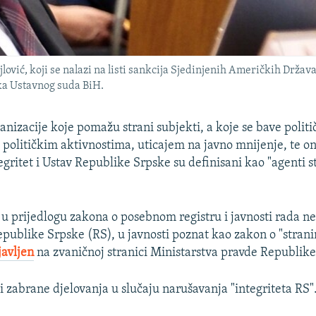
lović, koji se nalazi na listi sankcija Sjedinjenih Američkih Držav
ka Ustavnog suda BiH.
anizacije koje pomažu strani subjekti, a koje se bave polit
i političkim aktivnostima, uticajem na javno mnijenje, te o
egritet i Ustav Republike Srpske su definisani kao "agenti 
 u prijedlogu zakona o posebnom registru i javnosti rada ne
epublike Srpske (RS), u javnosti poznat kao zakon o "stran
javljen
na zvaničnoj stranici Ministarstva pravde Republike
i zabrane djelovanja u slučaju narušavanja "integriteta RS"