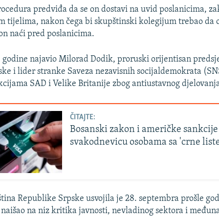
rocedura predviđa da se on dostavi na uvid poslanicima, 
m tijelima, nakon čega bi skupštinski kolegijum trebao da 
on naći pred poslanicima.
 godine najavio Milorad Dodik, proruski orijentisan preds
ke i lider stranke Saveza nezavisnih socijaldemokrata (SN
kcijama SAD i Velike Britanije zbog antiustavnog djelovanj
ČITAJTE:
Bosanski zakon i američke sankcije
svakodnevicu osobama sa 'crne list
ina Republike Srpske usvojila je 28. septembra prošle god
e naišao na niz kritika javnosti, nevladinog sektora i među