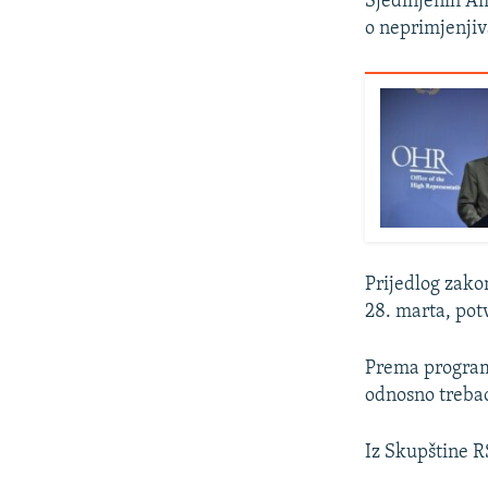
Sjedinjenih Am
o neprimjenjiv
Prijedlog zak
28. marta, pot
Prema programu
odnosno trebao
Iz Skupštine R