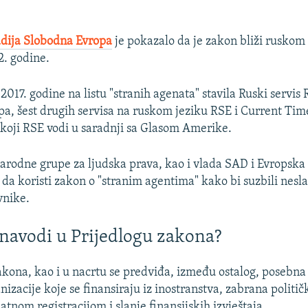
adija Slobodna Evropa
je pokazalo da je zakon bliži rusko
2. godine.
2017. godine na listu "stranih agenata" stavila Ruski servis 
a, šest drugih servisa na ruskom jeziku RSE i Current Tim
koji RSE vodi u saradnji sa Glasom Amerike.
rodne grupe za ljudska prava, kao i vlada SAD i Evropska 
 da koristi zakon o "stranim agentima" kako bi suzbili nesla
vnike.
š navodi u Prijedlogu zakona?
akona, kao i u nacrtu se predviđa, između ostalog, posebna
izacije koje se finansiraju iz inostranstva, zabrana politič
tnom registracijom i slanje finansijskih izvještaja.