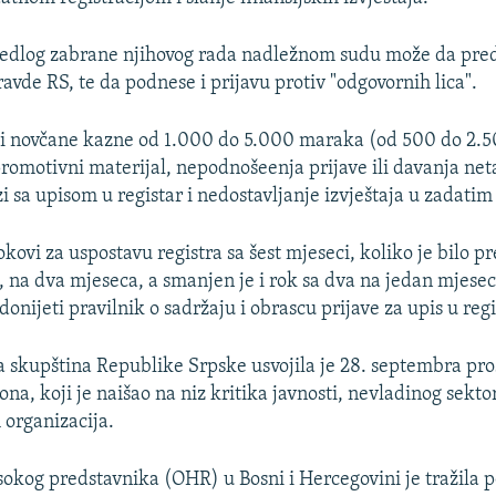
jedlog zabrane njihovog rada nadležnom sudu može da pred
avde RS, te da podnese i prijavu protiv "odgovornih lica".
 i novčane kazne od 1.000 do 5.000 maraka (od 500 do 2.5
promotivni materijal, nepodnošeenja prijave ili davanja net
i sa upisom u registar i nedostavljanje izvještaja u zadati
okovi za uspostavu registra sa šest mjeseci, koliko je bilo 
 na dva mjeseca, a smanjen je i rok sa dva na jedan mjese
onijeti pravilnik o sadržaju i obrascu prijave za upis u regi
 skupština Republike Srpske usvojila je 28. septembra pro
na, koji je naišao na niz kritika javnosti, nevladinog sektor
organizacija.
sokog predstavnika (OHR) u Bosni i Hercegovini je tražila 