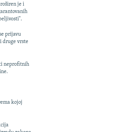
oširen je i
garantovanih
eljivosti".
se prijavu
i druge vrste
i neprofitnih
ine.
rema kojoj
cija