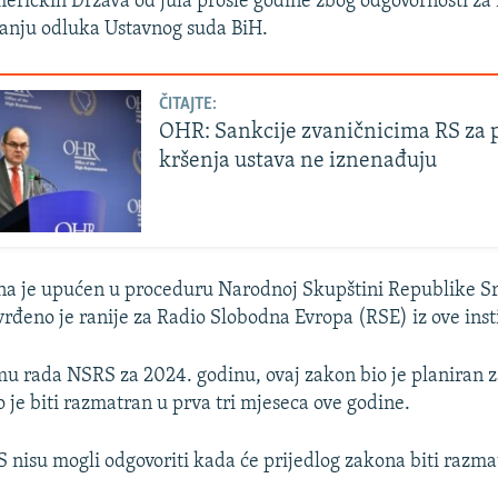
eričkih Država od jula prošle godine zbog odgovornosti za
anju odluka Ustavnog suda BiH.
ČITAJTE:
OHR: Sankcije zvaničnicima RS za 
kršenja ustava ne iznenađuju
ona je upućen u proceduru Narodnoj Skupštini Republike 
vrđeno je ranije za Radio Slobodna Evropa (RSE) iz ove insti
 rada NSRS za 2024. godinu, ovaj zakon bio je planiran za
 je biti razmatran u prva tri mjeseca ove godine.
S nisu mogli odgovoriti kada će prijedlog zakona biti razma