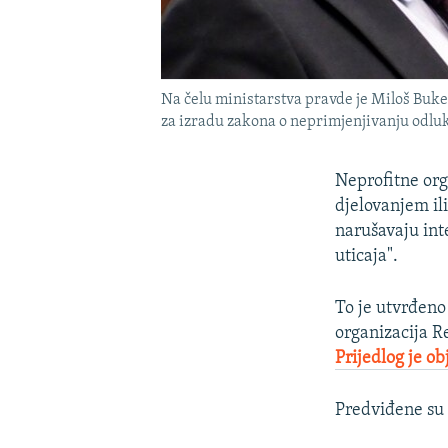
Na čelu ministarstva pravde je Miloš Bukej
za izradu zakona o neprimjenjivanju odlu
Neprofitne org
djelovanjem il
narušavaju int
uticaja".
To je utvrđeno
organizacija R
Prijedlog je ob
Predviđene su 