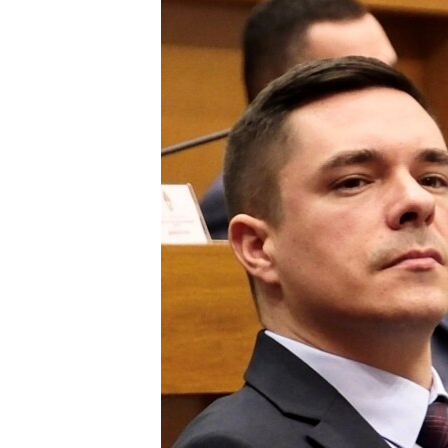
ISPRIČAJ MI
DNEVNO@RSE
SPECIJALI RSE
VIŠE OD NASLOVA
GENOCID U SREBRENICI
POPLAVE I KLIZIŠTA U BIH 2024.
TV LIBERTY
POST SCRIPTUM
MOJA EVROPA
TRI DECENIJE OD RATA U BIH
SVE KARTE DEJTONA
NASTANAK I RASPAD JUGOSLAVIJE