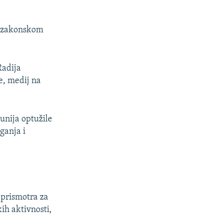
m zakonskom
Radija
e, medij na
unija optužile
ganja i
 prismotra za
kih aktivnosti,