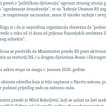
 govori o "političkom djelovanju" agenata stranog uticaja pr
 "ugrožavanje demokratije", te na "kršenje Ustavom RS za
, te raspirivanje nacionalne, rasne ili vjerske mržnje i netrp
dlogu je i da je neprofitna organizacija obavezna da "podne
ravde u roku od 15 dana od prijema finansijskih sredstava il
nog subjekta".
kona se predviđa da Ministarstvo pravde RS prati aktivnost
sim na teritoriji RS, i u drugim dijelovima Bosne i Hercegov
da zakon stupa na snagu 1. januara 2025. godine.
e ukinuta odredba koja je bila napisana u Nacrtu zakona, p
e podnosi prijedlog sudu za zabranu rada.
rstva pravde je Miloš Bukejlović, koji se nalazi na listi sank