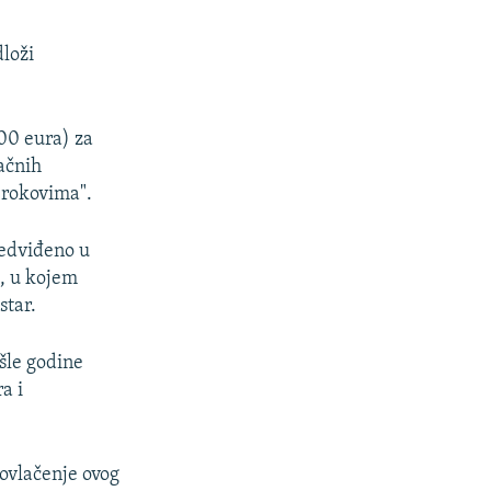
loži
00 eura) za
ačnih
m rokovima".
predviđeno u
c, u kojem
star.
šle godine
a i
povlačenje ovog