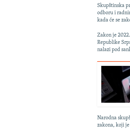
Skupštinska p
odboru i radni
kada će se zak
Zakon je 2022.
Republike Srps
nalazi pod san
Narodna skupšt
zakona, koji j