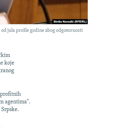
a od jula prošle godine zbog odgovornosti
ičkim
ne koje
stranog
profitnih
im agentima".
 Srpske.
.