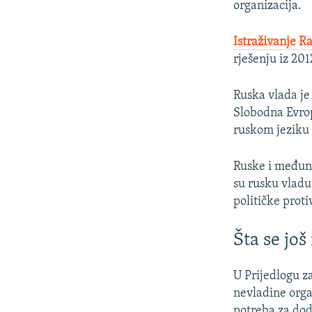
organizacija.
Istraživanje R
rješenju iz 201
Ruska vlada je 
Slobodna Evrop
ruskom jeziku 
Ruske i međuna
su rusku vladu
političke proti
Šta se jo
U Prijedlogu z
nevladine organ
potreba za doda