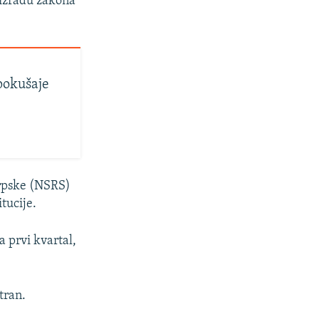
 izradu zakona
pokušaje
Srpske (NSRS)
tucije.
 prvi kvartal,
tran.