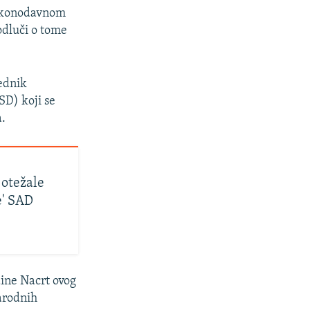
zakonodavnom
odluči o tome
jednik
SD) koji se
a.
 otežale
e' SAD
ine Nacrt ovog
narodnih