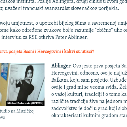
cuskog instituta. Poslije Ablingera, drugi ciklus u ovom god
r
, uvaženi francuski avangardist slovenačkog porijekla.
svoju umjetnost, o upotrebi bijelog šûma u savremenoj umj
o tome kako određene zvukove bolje razumije "obično" uho 
 intervjuu za RSE otkriva Peter Ablinger.
 prva posjeta Bosni i Hercegovini i kakvi su utisci?
Ablinger
: Ovo jeste prva posjeta Sa
Hercegovini, odnosno, ovo je najjuž
Balkana koju sam posjetio. Uzbuđe
ovdje i grad mi se veoma sviđa. Žel
o vašoj kulturi, tradiciji i o tome 
različite tradicije žive na jednom m
zadovoljstvo je doći u grad koji s
Studio na Muzičkoj
okarakterisati kultnim gradom sta
evo