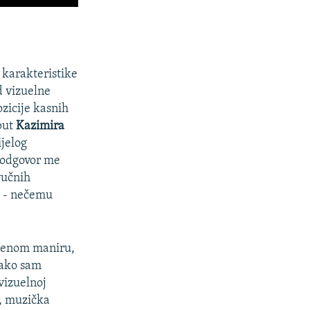
 karakteristike
d vizuelne
zicije kasnih
put
Kazimira
ijelog
j odgovor me
vučnih
) - nečemu
rađenom maniru,
Tako sam
vizuelnoj
r, muzička