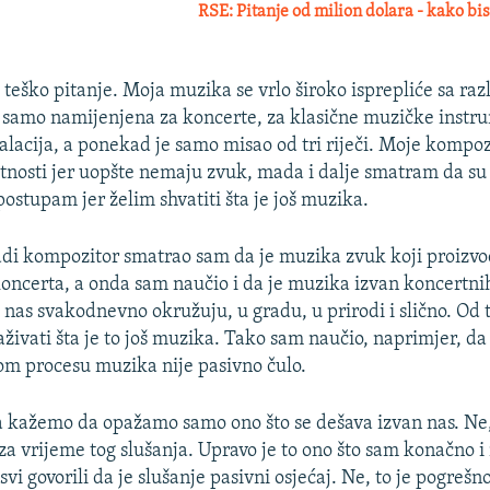
RSE: Pitanje od milion dolara - kako bis
e teško pitanje. Moja muzika se vrlo široko isprepliće sa raz
 samo namijenjena za koncerte, za klasične muzičke instr
talacija, a ponekad je samo misao od tri riječi. Moje kompoz
tnosti jer uopšte nemaju zvuk, mada i dalje smatram da su 
ostupam jer želim shvatiti šta je još muzika.
di kompozitor smatrao sam da je muzika zvuk koji proizvo
ncerta, a onda sam naučio i da je muzika izvan koncertni
i nas svakodnevno okružuju, u gradu, u prirodi i slično. Od 
aživati šta je to još muzika. Tako sam naučio, naprimjer, 
tom procesu muzika nije pasivno čulo.
 kažemo da opažamo samo ono što se dešava izvan nas. Ne,
za vrijeme tog slušanja. Upravo je to ono što sam konačno i 
vi govorili da je slušanje pasivni osjećaj. Ne, to je pogrešn