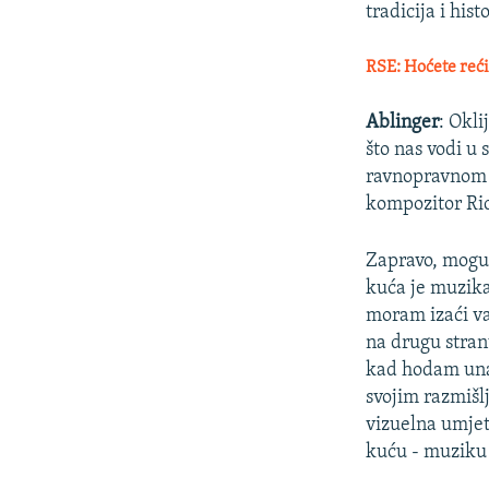
tradicija i histo
RSE: Hoćete reći 
Ablinger
: Okl
što nas vodi u
ravnopravnom i
kompozitor Ric
Zapravo, mogu 
kuća je muzika
moram izaći va
na drugu stran
kad hodam unaz
svojim razmišl
vizuelna umjet
kuću - muziku