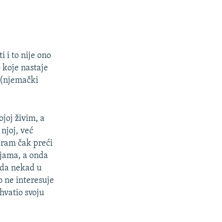
 i to nije ono
 koje nastaje
(njemački
joj živim, a
njoj, već
oram čak preći
ijama, a onda
 da nekad u
o ne interesuje
hvatio svoju