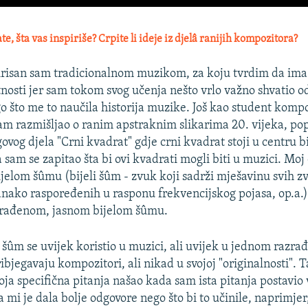
e, šta vas inspiriše? Crpite li ideje iz djelâ ranijih kompozitora?
pirisan sam tradicionalnom muzikom, za koju tvrdim da ima
nosti jer sam tokom svog učenja nešto vrlo važno shvatio o
o što me to naučila historija muzike. Još kao student kompo
am razmišljao o ranim apstraknim slikarima 20. vijeka, po
govog djela "Crni kvadrat" gdje crni kvadrat stoji u centru b
 sam se zapitao šta bi ovi kvadrati mogli biti u muzici. Mo
jelom šûmu (bijeli šûm - zvuk koji sadrži mješavinu svih z
dnako raspoređenih u rasponu frekvencijskog pojasa, op.a.
rađenom, jasnom bijelom šûmu.
i šûm se uvijek koristio u muzici, ali uvijek u jednom raz
ibjegavaju kompozitori, ali nikad u svojoj "originalnosti". 
oja specifična pitanja našao kada sam ista pitanja postavio 
a mi je dala bolje odgovore nego što bi to učinile, naprimje