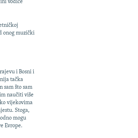
ini vodiće
etničkoj
od onog muzički
rajevu i Bosni i
nija tačka
n sam što sam
im naučiti više
kako vijekovima
jestu. Stoga,
lobodno mogu
re Evrope.