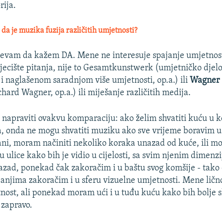
rija.
da je muzika fuzija različitih umjetnosti?
ijevam da kažem DA. Mene ne interesuje spajanje umjetnosti
 sjecište pitanja, nije to Gesamtkunstwerk (umjetničko djelo
 naglašenom saradnjom više umjetnosti, op.a.) ili
Wagner
hard Wagner, op.a.) ili miješanje različitih medija.
napraviti ovakvu komparaciju: ako želim shvatiti kuću u ko
, onda ne mogu shvatiti muziku ako sve vrijeme boravim u 
ni, moram načiniti nekoliko koraka unazad od kuće, ili m
u ulice kako bih je vidio u cijelosti, sa svim njenim dimenz
ad, ponekad čak zakoračim i u baštu svog komšije - tako
janjima zakoračim i u sferu vizuelne umjetnosti. Mene ličn
nost, ali ponekad moram ući i u tuđu kuću kako bih bolje s
 zapravo.