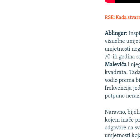
RSE: Kada stvarat
Ablinger
: Ins
vizuelne umjet
umjetnosti neg
70-ih godina s
Maleviča
i nje
kvadrata. Tada
vodio prema bi
frekvencija je
potpuno neraz
Naravno, bijel
kojem inače pr
odgovore na sv
umjetnosti koj