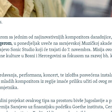
4.
rom sa jednim od najinovativnijih kompozitora današnjice
ngerom
, u ponedjeljak uveče na sarajevskoj Muzičkoj akade
ajevo Sonic Studio koji će trajati do 7. novembra. Misija ovo
ne kulture u Bosni i Hercegovini sa fokusom na razvoj bh.
redavanja, performans, koncert, te izložba posvećena insta
 mladih kompozitora iz regije imaće priliku učiti od ovog sv
mjetnika.
edini projekat ovakvog tipa na prostoru bivše Jugoslavije a 
ija Sarajevo uz finansijsku podršku Goethe instituta, Ce