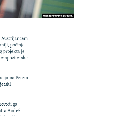
, Austrijancem
miji, počinje
g projekta je
 kompozitorske
lacijama Petera
jetski
provodi ga
ntra André