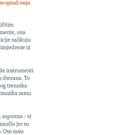
te opisali svoju
ličitim
umente, ona
icije nalikuju
iznjedrene iz
de instrumenti
h dvorana. To
tog trenutka
da muzika samu
 suprotno - vi
naučio jer su
o. Ovo novo