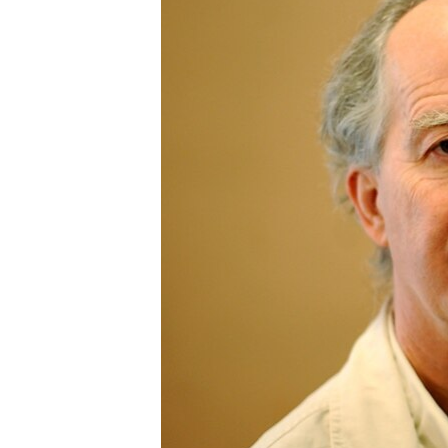
ISPRIČAJ MI
DNEVNO@RSE
SPECIJALI RSE
VIŠE OD NASLOVA
GENOCID U SREBRENICI
POPLAVE I KLIZIŠTA U BIH 2024.
TV LIBERTY
POST SCRIPTUM
MOJA EVROPA
TRI DECENIJE OD RATA U BIH
SVE KARTE DEJTONA
NASTANAK I RASPAD JUGOSLAVIJE