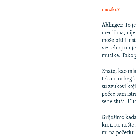
muziku?
Ablinger
: To j
medijima, nije
može biti i ins
vizuelnoj umje
muzike. Tako p
Znate, kao mla
tokom nekog ko
su zvukovi koj
počeo sam istr
sebe sluša. U 
Griješimo kada
kreirate nešto 
mi na početku s