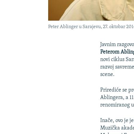
Peter Ablinger u Sarajevu, 27. oktobar 201
Javnim razgovo
Peterom Abli
novi ciklus Sar
razvoj savreme
scene.
Prirediće se p
Ablingera, a 11
renomiranog u
Inače, ovo je j
Muzička akadem