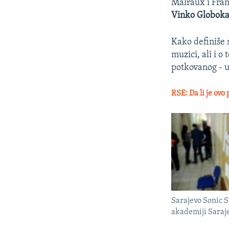
Malraux i Fran
Vinko Globoka
Kako definiše 
muzici, ali i 
potkovanog - u
RSE: Da li je ovo
Sarajevo Sonic 
akademiji Saraj