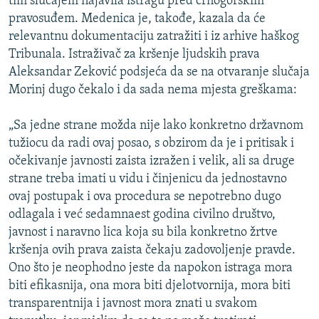
tim slučajem najavila istragu pred crnogorskim
pravosuđem. Medenica je, takođe, kazala da će
relevantnu dokumentaciju zatražiti i iz arhive haškog
Tribunala. Istraživač za kršenje ljudskih prava
Aleksandar Zeković podsjeća da se na otvaranje slučaja
Morinj dugo čekalo i da sada nema mjesta greškama:
„Sa jedne strane možda nije lako konkretno državnom
tužiocu da radi ovaj posao, s obzirom da je i pritisak i
očekivanje javnosti zaista izražen i velik, ali sa druge
strane treba imati u vidu i činjenicu da jednostavno
ovaj postupak i ova procedura se nepotrebno dugo
odlagala i već sedamnaest godina civilno društvo,
javnost i naravno lica koja su bila konkretno žrtve
kršenja ovih prava zaista čekaju zadovoljenje pravde.
Ono što je neophodno jeste da napokon istraga mora
biti efikasnija, ona mora biti djelotvornija, mora biti
transparentnija i javnost mora znati u svakom