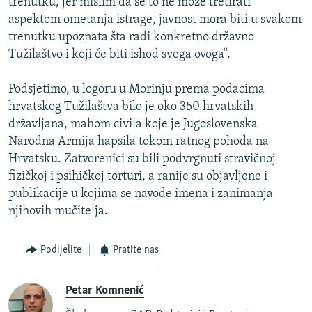
trenutku, jer mislim da se to ne može tretirati
aspektom ometanja istrage, javnost mora biti u svakom
trenutku upoznata šta radi konkretno državno
Tužilaštvo i koji će biti ishod svega ovoga“.
Podsjetimo, u logoru u Morinju prema podacima
hrvatskog Tužilaštva bilo je oko 350 hrvatskih
državljana, mahom civila koje je Jugoslovenska
Narodna Armija hapsila tokom ratnog pohoda na
Hrvatsku. Zatvorenici su bili podvrgnuti stravičnoj
fizičkoj i psihičkoj torturi, a ranije su objavljene i
publikacije u kojima se navode imena i zanimanja
njihovih mučitelja.
Podijelite
Pratite nas
Petar Komnenić