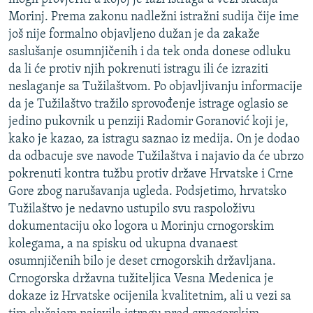
Morinj. Prema zakonu nadležni istražni sudija čije ime
još nije formalno objavljeno dužan je da zakaže
saslušanje osumnjičenih i da tek onda donese odluku
da li će protiv njih pokrenuti istragu ili će izraziti
neslaganje sa Tužilaštvom. Po objavljivanju informacije
da je Tužilaštvo tražilo sprovođenje istrage oglasio se
jedino pukovnik u penziji Radomir Goranović koji je,
kako je kazao, za istragu saznao iz medija. On je dodao
da odbacuje sve navode Tužilaštva i najavio da će ubrzo
pokrenuti kontra tužbu protiv države Hrvatske i Crne
Gore zbog narušavanja ugleda. Podsjetimo, hrvatsko
Tužilaštvo je nedavno ustupilo svu raspoloživu
dokumentaciju oko logora u Morinju crnogorskim
kolegama, a na spisku od ukupna dvanaest
osumnjičenih bilo je deset crnogorskih državljana.
Crnogorska državna tužiteljica Vesna Medenica je
dokaze iz Hrvatske ocijenila kvalitetnim, ali u vezi sa