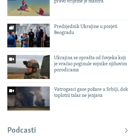
pravo vrijeme je mantra'
Predsjednik Ukrajine u posjeti
Beogradu
Ukrajina se oprašta od čovjeka koji
je vraćao poginule vojnike njihovim
porodicama
Vatrogasci gase požare u Srbiji, dok
toplotni talas ne jenjava
Podcasti