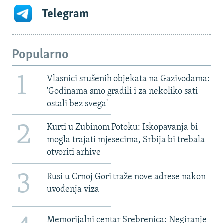
Telegram
Popularno
1
Vlasnici srušenih objekata na Gazivodama:
'Godinama smo gradili i za nekoliko sati
ostali bez svega'
2
Kurti u Zubinom Potoku: Iskopavanja bi
mogla trajati mjesecima, Srbija bi trebala
otvoriti arhive
3
Rusi u Crnoj Gori traže nove adrese nakon
uvođenja viza
Memorijalni centar Srebrenica: Negiranje