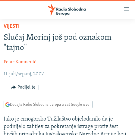
Dostupni
linkovi
Pređite
VIJESTI
na
VIJESTI
Slučaj Morinj još pod oznakom
glavni
BOSNA I HERCEGOVINA
sadržaj
"tajno"
SRBIJA
Pređite
na
Petar Komnenić
KOSOVO
glavnu
11. juli/srpanj, 2007.
CRNA GORA
navigaciju
Pređite
VIZUELNO
Podijelite
na
PODCASTI
VIDEO
pretragu
Dodajte Radio Slobodna Evropa u vaš Google izvor
RAT U UKRAJINI
FOTOGALERIJE
KINA NA BALKANU
Iako je crnogorsko Tužilaštvo objelodanilo da je
INFOGRAFIKE
podnijelo zahtjev za pokretanje istrage protiv šest
RSE PRIČE IZ SVIJETA
bivših pripadnika Jugoslovenske Narodne Armije koji