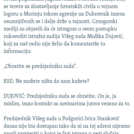
ISPRIČAJ MI
se terete za zlostavljanje hrvatskih civila u vojnom
logoru u Morinju tokom agresije na Dubrovnik imena
DNEVNO@RSE
osumnjičenih se i dalje drže u tajnosti. Crnogorski
SPECIJALI RSE
mediji su objavili da će istragom u ovom postupku
rukovoditi istražni sudija Višeg suda Mušika Dujović,
VIŠE OD NASLOVA
PRATITE NAS
koji za naš radio nije želio da komentariše tu
GENOCID U SREBRENICI
informaciju:
POPLAVE I KLIZIŠTA U BIH 2024.
„Obratite se predsjedniku suda“.
TV LIBERTY
Sve RFE/RL stranice
RSE: Ne možete ništa da nam kažete?
POST SCRIPTUM
MOJA EVROPA
DUJOVIĆ: Predsjedniku suda se obratite. On je, ja
TRI DECENIJE OD RATA U BIH
mislim, imao kontakt sa novinarima jutros vezano za to.
SVE KARTE DEJTONA
Predsjednik Višeg suda u Podgorici Ivica Stanković
NASTANAK I RASPAD JUGOSLAVIJE
danas nije bio dostupan tako da ni na toj adresi nijesmo
mogli provjeriti u kojoj je fazi istraga u vezi slučaja