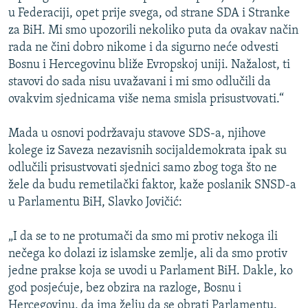
u Federaciji, opet prije svega, od strane SDA i Stranke
za BiH. Mi smo upozorili nekoliko puta da ovakav način
rada ne čini dobro nikome i da sigurno neće odvesti
Bosnu i Hercegovinu bliže Evropskoj uniji. Nažalost, ti
stavovi do sada nisu uvažavani i mi smo odlučili da
ovakvim sjednicama više nema smisla prisustvovati.“
Mada u osnovi podržavaju stavove SDS-a, njihove
kolege iz Saveza nezavisnih socijaldemokrata ipak su
odlučili prisustvovati sjednici samo zbog toga što ne
žele da budu remetilački faktor, kaže poslanik SNSD-a
u Parlamentu BiH, Slavko Jovičić:
„I da se to ne protumači da smo mi protiv nekoga ili
nečega ko dolazi iz islamske zemlje, ali da smo protiv
jedne prakse koja se uvodi u Parlament BiH. Dakle, ko
god posjećuje, bez obzira na razloge, Bosnu i
Hercegovinu, da ima želju da se obrati Parlamentu.