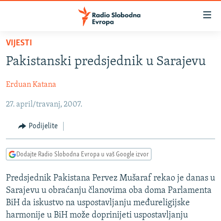
Dostupni
linkovi
Pređite
VIJESTI
na
VIJESTI
Pakistanski predsjednik u Sarajevu
glavni
BOSNA I HERCEGOVINA
sadržaj
Erduan Katana
SRBIJA
Pređite
na
27. april/travanj, 2007.
KOSOVO
glavnu
CRNA GORA
navigaciju
Podijelite
Pređite
VIZUELNO
na
Dodajte Radio Slobodna Evropa u vaš Google izvor
PODCASTI
VIDEO
pretragu
RAT U UKRAJINI
FOTOGALERIJE
Predsjednik Pakistana Pervez Mušaraf rekao je danas u
Sarajevu u obraćanju članovima oba doma Parlamenta
KINA NA BALKANU
INFOGRAFIKE
BiH da iskustvo na uspostavljanju međureligijske
RSE PRIČE IZ SVIJETA
harmonije u BiH može doprinijeti uspostavljanju