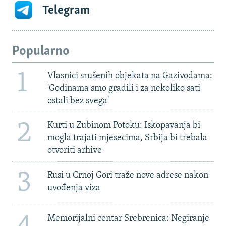
Telegram
Popularno
1
Vlasnici srušenih objekata na Gazivodama:
'Godinama smo gradili i za nekoliko sati
ostali bez svega'
2
Kurti u Zubinom Potoku: Iskopavanja bi
mogla trajati mjesecima, Srbija bi trebala
otvoriti arhive
3
Rusi u Crnoj Gori traže nove adrese nakon
uvođenja viza
Memorijalni centar Srebrenica: Negiranje