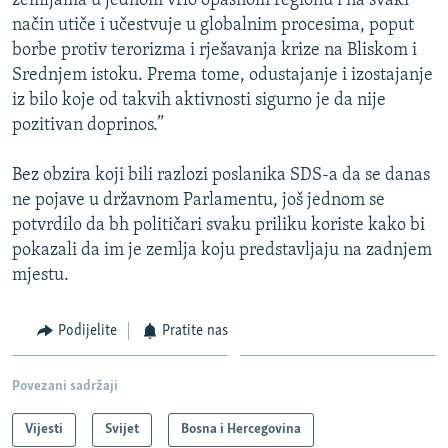
zemljama u jednom vrlo opasnom regionu i na svaki
način utiče i učestvuje u globalnim procesima, poput
borbe protiv terorizma i rješavanja krize na Bliskom i
Srednjem istoku. Prema tome, odustajanje i izostajanje
iz bilo koje od takvih aktivnosti sigurno je da nije
pozitivan doprinos.”
Bez obzira koji bili razlozi poslanika SDS-a da se danas
ne pojave u državnom Parlamentu, još jednom se
potvrdilo da bh političari svaku priliku koriste kako bi
pokazali da im je zemlja koju predstavljaju na zadnjem
mjestu.
Podijelite
Pratite nas
Povezani sadržaji
Vijesti
Svijet
Bosna i Hercegovina