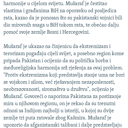
harmonije u cijelom svijetu. Mušaraf je čestitao
ISPRIČAJ MI
vlastima i građanima BiH na oporavku od posljedica
DNEVNO@RSE
rata, kazao da je ponosan što su pakistanski vojnici bili
dio mirovnih snaga u BiH tokom rata, te obećao dalju
SPECIJALI RSE
pomoć svoje zemlje Bosni i Hercegovini.
VIŠE OD NASLOVA
PRATITE NAS
Mušaraf je ukazao na činjenicu da ekstremizam i
GENOCID U SREBRENICI
terorizam pogađaju cijeli svijet, a posebno region kome
POPLAVE I KLIZIŠTA U BIH 2024.
pripada Pakistan i ocijenio da su politička borba i
TV LIBERTY
Sve RFE/RL stranice
međureligijska harmonija srž rješenja za ovaj problem.
"Protiv ekstremizma koji predstavlja stanje uma ne bori
POST SCRIPTUM
se vojskom i silom, već rješavanjem nezaposlenosti,
MOJA EVROPA
neobrazovanosti, siromaštva u društvu", ocijenio je
Mušaraf. Govoreći o naporima Pakistana za postizanje
TRI DECENIJE OD RATA U BIH
mira u njihovom regionu, on je rekao da su trenutni
SVE KARTE DEJTONA
odnosi sa Indijom najbolji u istoriji, u kojoj su dvije
zemlje tri puta ratovale zbog Kašmira. Mušaraf je
NASTANAK I RASPAD JUGOSLAVIJE
upozorio da afganistanski talibani i dalje predstavljaju