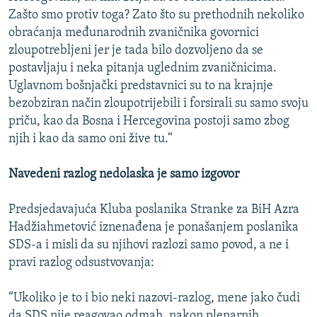
Zašto smo protiv toga? Zato što su prethodnih nekoliko
obraćanja međunarodnih zvaničnika govornici
zloupotrebljeni jer je tada bilo dozvoljeno da se
postavljaju i neka pitanja uglednim zvaničnicima.
Uglavnom bošnjački predstavnici su to na krajnje
bezobziran način zloupotrijebili i forsirali su samo svoju
priču, kao da Bosna i Hercegovina postoji samo zbog
njih i kao da samo oni žive tu.“
Navedeni razlog nedolaska je samo izgovor
Predsjedavajuća Kluba poslanika Stranke za BiH Azra
Hadžiahmetović iznenađena je ponašanjem poslanika
SDS-a i misli da su njihovi razlozi samo povod, a ne i
pravi razlog odsustvovanja:
“Ukoliko je to i bio neki nazovi-razlog, mene jako čudi
da SDS nije reagovao odmah, nakon plenarnih