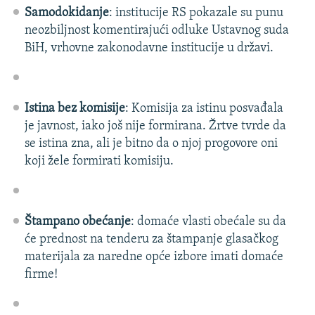
Samodokidanje
: institucije RS pokazale su punu
ISPRIČAJ MI
neozbiljnost komentirajući odluke Ustavnog suda
DNEVNO@RSE
BiH, vrhovne zakonodavne institucije u državi.
SPECIJALI RSE
VIŠE OD NASLOVA
PRATITE NAS
Istina bez komisije
: Komisija za istinu posvađala
GENOCID U SREBRENICI
je javnost, iako još nije formirana. Žrtve tvrde da
POPLAVE I KLIZIŠTA U BIH 2024.
se istina zna, ali je bitno da o njoj progovore oni
koji žele formirati komisiju.
TV LIBERTY
Sve RFE/RL stranice
POST SCRIPTUM
MOJA EVROPA
Štampano obećanje
: domaće vlasti obećale su da
će prednost na tenderu za štampanje glasačkog
TRI DECENIJE OD RATA U BIH
materijala za naredne opće izbore imati domaće
SVE KARTE DEJTONA
firme!
NASTANAK I RASPAD JUGOSLAVIJE