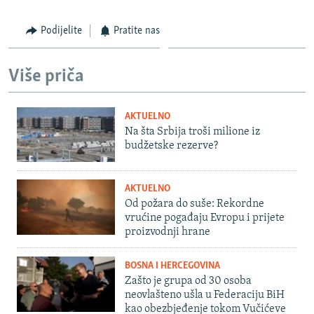
Podijelite
Pratite nas
Više priča
AKTUELNO
Na šta Srbija troši milione iz
budžetske rezerve?
AKTUELNO
Od požara do suše: Rekordne
vrućine pogađaju Evropu i prijete
proizvodnji hrane
BOSNA I HERCEGOVINA
Zašto je grupa od 30 osoba
neovlašteno ušla u Federaciju BiH
kao obezbjeđenje tokom Vučićeve