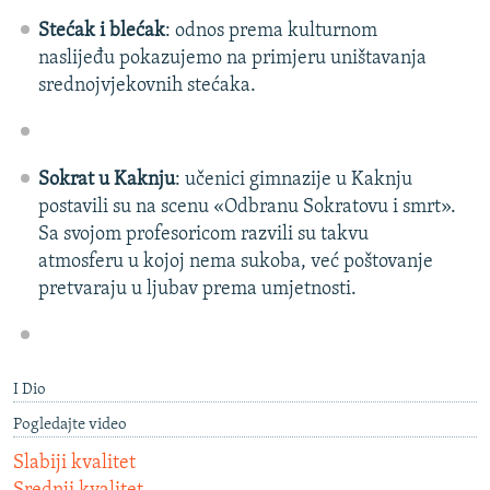
Stećak i blećak
: odnos prema kulturnom
naslijeđu pokazujemo na primjeru uništavanja
srednojvjekovnih stećaka.
Sokrat u Kaknju
: učenici gimnazije u Kaknju
postavili su na scenu «Odbranu Sokratovu i smrt».
Sa svojom profesoricom razvili su takvu
atmosferu u kojoj nema sukoba, već poštovanje
pretvaraju u ljubav prema umjetnosti.
I Dio
Pogledajte video
Slabiji kvalitet