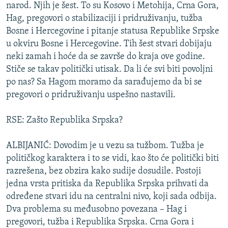
narod. Njih je šest. To su Kosovo i Metohija, Crna Gora,
Hag, pregovori o stabilizaciji i pridruživanju, tužba
Bosne i Hercegovine i pitanje statusa Republike Srpske
u okviru Bosne i Hercegovine. Tih šest stvari dobijaju
neki zamah i hoće da se završe do kraja ove godine.
Stiče se takav politički utisak. Da li će svi biti povoljni
po nas? Sa Hagom moramo da sarađujemo da bi se
pregovori o pridruživanju uspešno nastavili.
RSE: Zašto Republika Srpska?
ALBIJANIĆ: Dovodim je u vezu sa tužbom. Tužba je
političkog karaktera i to se vidi, kao što će politički biti
razrešena, bez obzira kako sudije dosudile. Postoji
jedna vrsta pritiska da Republika Srpska prihvati da
određene stvari idu na centralni nivo, koji sada odbija.
Dva problema su međusobno povezana – Hag i
pregovori, tužba i Republika Srpska. Crna Gora i