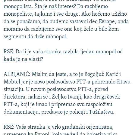
monopolista. Šta je naš interes? Da razbijemo
monopoliste, tajkune i sve druge. Ako hoćemo tržišno
da se ponašamo, da budemo sastavni deo Evrope, onda
moramo da razbijemo sve one koji žele u bilo kom
segmentu da drže monopol.
RSE: Da li je vaša stranka razbila ijedan monopol od
kada je na vlasti?
ALBIJANIĆ: Mislim da jeste, a to je Bogoljub Karić i
Mobtel jer je novo poslovodstvo PTT-a pokrenulo čitavu
situaciju. U novom poslovodstvu PTT-a, pored
direktora, nalazi se i Željko Ivanji, kao drugi čovek
PTT-a, koji je imao i pripremao svu raspoloživu
dokumentaciju, predavao je policiji i Tužilaštvu.
RSE: Vaša stranka je vrlo građanski orjentisana,
usmerena ka Evropi, koja ne želi da koketira ni sa