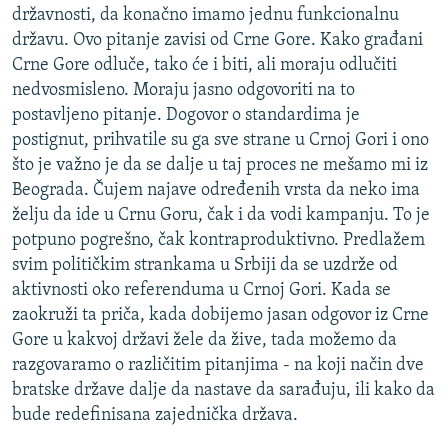
državnosti, da konačno imamo jednu funkcionalnu
državu. Ovo pitanje zavisi od Crne Gore. Kako građani
Crne Gore odluče, tako će i biti, ali moraju odlučiti
nedvosmisleno. Moraju jasno odgovoriti na to
postavljeno pitanje. Dogovor o standardima je
postignut, prihvatile su ga sve strane u Crnoj Gori i ono
što je važno je da se dalje u taj proces ne mešamo mi iz
Beograda. Čujem najave određenih vrsta da neko ima
želju da ide u Crnu Goru, čak i da vodi kampanju. To je
potpuno pogrešno, čak kontraproduktivno. Predlažem
svim političkim strankama u Srbiji da se uzdrže od
aktivnosti oko referenduma u Crnoj Gori. Kada se
zaokruži ta priča, kada dobijemo jasan odgovor iz Crne
Gore u kakvoj državi žele da žive, tada možemo da
razgovaramo o različitim pitanjima - na koji način dve
bratske države dalje da nastave da sarađuju, ili kako da
bude redefinisana zajednička država.