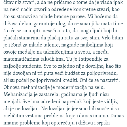
čitav niz stvari, a da ne pričamo o tome da je vlada ipak
na neki način otvorila određene konkretne stvari, kao
što su stanovi za mlade bračne parove. Mi hoćemo da
država delom garantuje ulog, da se smanji kamata time
što će se smanjiti mesečna rata, da mogu ljudi koji bi
plaćali stanarinu da plaćaju ratu za svoj stan. Vrlo bitan
je i Fond za mlade talente, nagrade najboljima koji
osvoje medalje na takmičenjima u svetu, a među
matematičarima takvih ima. Tu je i stipendije za
najbolje studente. Sve to zajedno nije dovoljno, kao što
nije dovoljan ni tri puta veći budžet za poljoprivredu,
ali su počeli poljoprivredni krediti. Oni će se nastaviti.
Obnova mehanizacije je modernizacija na selu.
Mehanizacija je zastarela, godinama je ljudi nisu
menjali. Sve ima određeni napredak koji jeste vidljiv,
ali je nedovoljan. Nedovoljan je jer smo bili suočeni sa
različitim vrstama problema koje i danas imamo. Danas
imamo probleme koji opterećuju i državu i srpski