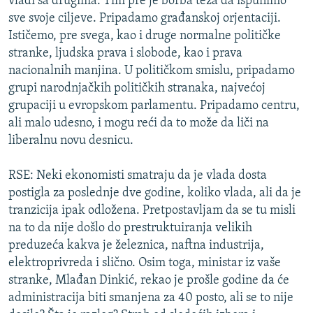
vladi sa drugima. Tim pre je borba teža da ispunimo
sve svoje ciljeve. Pripadamo građanskoj orjentaciji.
Ističemo, pre svega, kao i druge normalne političke
stranke, ljudska prava i slobode, kao i prava
nacionalnih manjina. U političkom smislu, pripadamo
grupi narodnjačkih političkih stranaka, najvećoj
grupaciji u evropskom parlamentu. Pripadamo centru,
ali malo udesno, i mogu reći da to može da liči na
liberalnu novu desnicu.
RSE: Neki ekonomisti smatraju da je vlada dosta
postigla za poslednje dve godine, koliko vlada, ali da je
tranzicija ipak odložena. Pretpostavljam da se tu misli
na to da nije došlo do prestruktuiranja velikih
preduzeća kakva je železnica, naftna industrija,
elektroprivreda i slično. Osim toga, ministar iz vaše
stranke, Mlađan Dinkić, rekao je prošle godine da će
administracija biti smanjena za 40 posto, ali se to nije