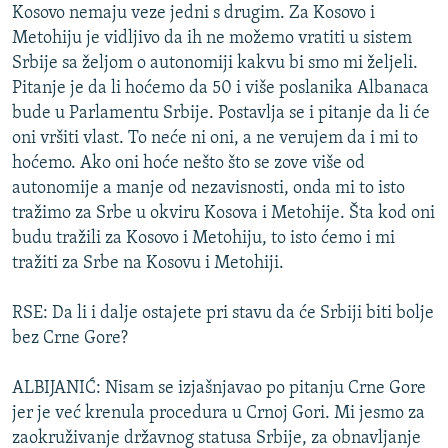
Kosovo nemaju veze jedni s drugim. Za Kosovo i
Metohiju je vidljivo da ih ne možemo vratiti u sistem
Srbije sa željom o autonomiji kakvu bi smo mi željeli.
Pitanje je da li hoćemo da 50 i više poslanika Albanaca
bude u Parlamentu Srbije. Postavlja se i pitanje da li će
oni vršiti vlast. To neće ni oni, a ne verujem da i mi to
hoćemo. Ako oni hoće nešto što se zove više od
autonomije a manje od nezavisnosti, onda mi to isto
tražimo za Srbe u okviru Kosova i Metohije. Šta kod oni
budu tražili za Kosovo i Metohiju, to isto ćemo i mi
tražiti za Srbe na Kosovu i Metohiji.
RSE: Da li i dalje ostajete pri stavu da će Srbiji biti bolje
bez Crne Gore?
ALBIJANIĆ: Nisam se izjašnjavao po pitanju Crne Gore
jer je već krenula procedura u Crnoj Gori. Mi jesmo za
zaokruživanje državnog statusa Srbije, za obnavljanje