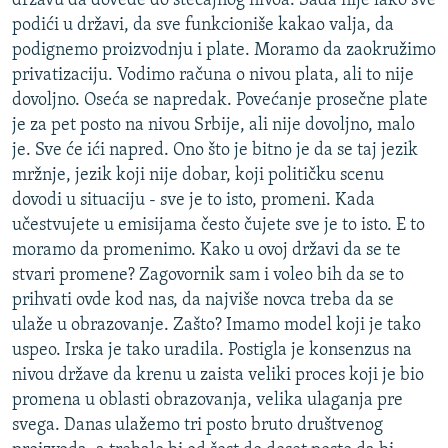
državu da dovede do stečajnog nivoa. Sada nije lako sve
podići u državi, da sve funkcioniše kakao valja, da
podignemo proizvodnju i plate. Moramo da zaokružimo
privatizaciju. Vodimo računa o nivou plata, ali to nije
dovoljno. Oseća se napredak. Povećanje prosečne plate
je za pet posto na nivou Srbije, ali nije dovoljno, malo
je. Sve će ići napred. Ono što je bitno je da se taj jezik
mržnje, jezik koji nije dobar, koji političku scenu
dovodi u situaciju - sve je to isto, promeni. Kada
učestvujete u emisijama često čujete sve je to isto. E to
moramo da promenimo. Kako u ovoj državi da se te
stvari promene? Zagovornik sam i voleo bih da se to
prihvati ovde kod nas, da najviše novca treba da se
ulaže u obrazovanje. Zašto? Imamo model koji je tako
uspeo. Irska je tako uradila. Postigla je konsenzus na
nivou države da krenu u zaista veliki proces koji je bio
promena u oblasti obrazovanja, velika ulaganja pre
svega. Danas ulažemo tri posto bruto društvenog