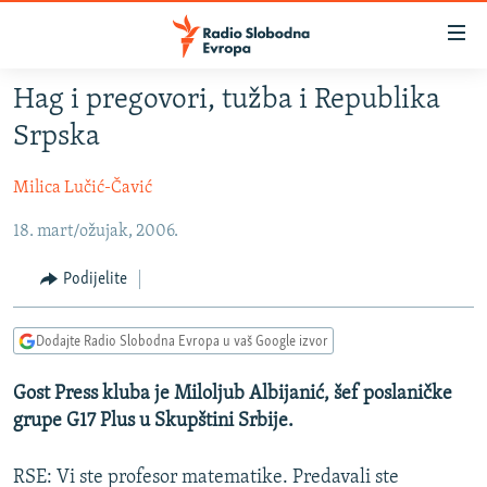
Dostupni
linkovi
Pređite
Hag i pregovori, tužba i Republika
na
VIJESTI
Srpska
glavni
BOSNA I HERCEGOVINA
sadržaj
Milica Lučić-Čavić
SRBIJA
Pređite
na
18. mart/ožujak, 2006.
KOSOVO
glavnu
CRNA GORA
navigaciju
Podijelite
Pređite
VIZUELNO
na
Dodajte Radio Slobodna Evropa u vaš Google izvor
PODCASTI
VIDEO
pretragu
RAT U UKRAJINI
FOTOGALERIJE
Gost Press kluba je Miloljub Albijanić, šef poslaničke
grupe G17 Plus u Skupštini Srbije.
KINA NA BALKANU
INFOGRAFIKE
RSE PRIČE IZ SVIJETA
RSE: Vi ste profesor matematike. Predavali ste