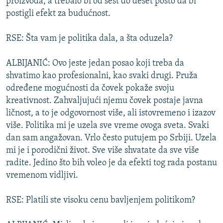
proizvoda, a trebalo bi od šest do deset posto da bi
postigli efekt za budućnost.
RSE: Šta vam je politika dala, a šta oduzela?
ALBIJANIĆ: Ovo jeste jedan posao koji treba da
shvatimo kao profesionalni, kao svaki drugi. Pruža
određene mogućnosti da čovek pokaže svoju
kreativnost. Zahvaljujući njemu čovek postaje javna
ličnost, a to je odgovornost više, ali istovremeno i izazov
više. Politika mi je uzela sve vreme ovoga sveta. Svaki
dan sam angažovan. Vrlo često putujem po Srbiji. Uzela
mi je i porodični život. Sve više shvatate da sve više
radite. Jedino što bih voleo je da efekti tog rada postanu
vremenom vidljivi.
RSE: Platili ste visoku cenu bavljenjem politikom?