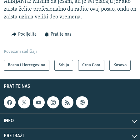
ALBIJANIĆ: Mislim da jesam, ali je svi plaćaju jer ako
zaista želite profesionalno da radite ovaj posao, onda on
zaista uzima veliki deo vremena.
Podijelite
Pratite nas
Povezani sadržaji
Bosna i Hercegovina
Srbija
Crna Gora
Kosovo
PRATITE NAS
INFO
PRETRAŽI