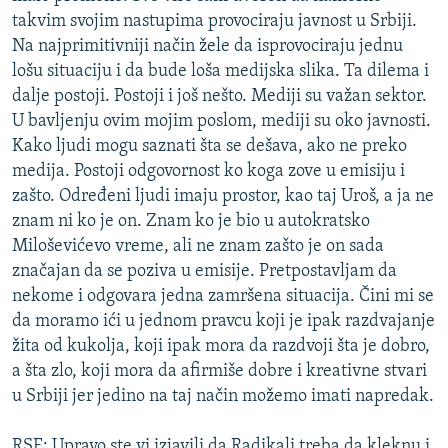
takvim svojim nastupima provociraju javnost u Srbiji.
Na najprimitivniji način žele da isprovociraju jednu
lošu situaciju i da bude loša medijska slika. Ta dilema i
dalje postoji. Postoji i još nešto. Mediji su važan sektor.
U bavljenju ovim mojim poslom, mediji su oko javnosti.
Kako ljudi mogu saznati šta se dešava, ako ne preko
medija. Postoji odgovornost ko koga zove u emisiju i
zašto. Određeni ljudi imaju prostor, kao taj Uroš, a ja ne
znam ni ko je on. Znam ko je bio u autokratsko
Miloševićevo vreme, ali ne znam zašto je on sada
značajan da se poziva u emisije. Pretpostavljam da
nekome i odgovara jedna zamršena situacija. Čini mi se
da moramo ići u jednom pravcu koji je ipak razdvajanje
žita od kukolja, koji ipak mora da razdvoji šta je dobro,
a šta zlo, koji mora da afirmiše dobre i kreativne stvari
u Srbiji jer jedino na taj način možemo imati napredak.
RSE: Upravo ste vi izjavili da Radikali treba da kleknu i