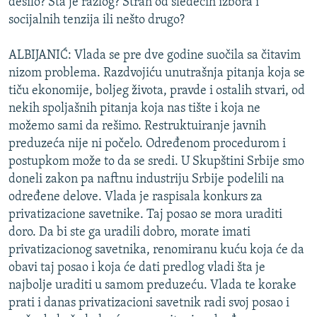
desilo? Šta je razlog? Strah od sledećih izbora i
socijalnih tenzija ili nešto drugo?
ALBIJANIĆ: Vlada se pre dve godine suočila sa čitavim
nizom problema. Razdvojiću unutrašnja pitanja koja se
tiču ekonomije, boljeg života, pravde i ostalih stvari, od
nekih spoljašnih pitanja koja nas tište i koja ne
možemo sami da rešimo. Restruktuiranje javnih
preduzeća nije ni počelo. Određenom procedurom i
postupkom može to da se sredi. U Skupštini Srbije smo
doneli zakon pa naftnu industriju Srbije podelili na
određene delove. Vlada je raspisala konkurs za
privatizacione savetnike. Taj posao se mora uraditi
doro. Da bi ste ga uradili dobro, morate imati
privatizacionog savetnika, renomiranu kuću koja će da
obavi taj posao i koja će dati predlog vladi šta je
najbolje uraditi u samom preduzeću. Vlada te korake
prati i danas privatizacioni savetnik radi svoj posao i