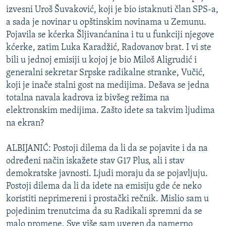
izvesni Uroš Šuvaković, koji je bio istaknuti član SPS-a,
a sada je novinar u opštinskim novinama u Zemunu.
Pojavila se kćerka Šljivanćanina i tu u funkciji njegove
kćerke, zatim Luka Karadžić, Radovanov brat. I vi ste
bili u jednoj emisiji u kojoj je bio Miloš Aligrudić i
generalni sekretar Srpske radikalne stranke, Vučić,
koji je inače stalni gost na medijima. Dešava se jedna
totalna navala kadrova iz bivšeg režima na
elektronskim medijima. Zašto idete sa takvim ljudima
na ekran?
ALBIJANIĆ: Postoji dilema da li da se pojavite i da na
određeni način iskažete stav G17 Plus, ali i stav
demokratske javnosti. Ljudi moraju da se pojavljuju.
Postoji dilema da li da idete na emisiju gde će neko
koristiti neprimereni i prostački rečnik. Mislio sam u
pojedinim trenutcima da su Radikali spremni da se
malo promene. Sve više sam uveren da namerno