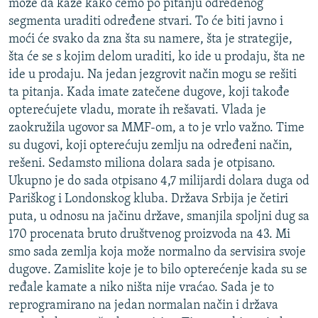
može da kaže kako ćemo po pitanju određenog
segmenta uraditi određene stvari. To će biti javno i
moći će svako da zna šta su namere, šta je strategije,
šta će se s kojim delom uraditi, ko ide u prodaju, šta ne
ide u prodaju. Na jedan jezgrovit način mogu se rešiti
ta pitanja. Kada imate zatečene dugove, koji takođe
opterećujete vladu, morate ih rešavati. Vlada je
zaokružila ugovor sa MMF-om, a to je vrlo važno. Time
su dugovi, koji opterećuju zemlju na određeni način,
rešeni. Sedamsto miliona dolara sada je otpisano.
Ukupno je do sada otpisano 4,7 milijardi dolara duga od
Pariškog i Londonskog kluba. Država Srbija je četiri
puta, u odnosu na jačinu države, smanjila spoljni dug sa
170 procenata bruto društvenog proizvoda na 43. Mi
smo sada zemlja koja može normalno da servisira svoje
dugove. Zamislite koje je to bilo opterećenje kada su se
ređale kamate a niko ništa nije vraćao. Sada je to
reprogramirano na jedan normalan način i država