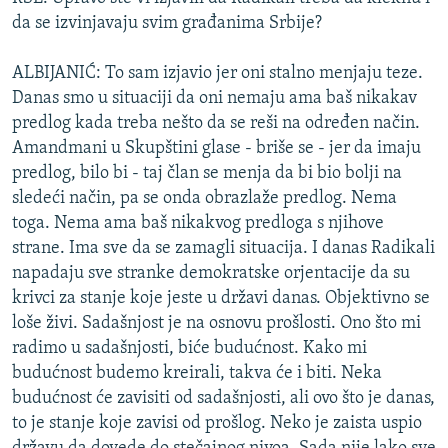
da se izvinjavaju svim građanima Srbije?
ALBIJANIĆ: To sam izjavio jer oni stalno menjaju teze.
Danas smo u situaciji da oni nemaju ama baš nikakav
predlog kada treba nešto da se reši na određen način.
Amandmani u Skupštini glase - briše se - jer da imaju
predlog, bilo bi - taj član se menja da bi bio bolji na
sledeći način, pa se onda obrazlaže predlog. Nema
toga. Nema ama baš nikakvog predloga s njihove
strane. Ima sve da se zamagli situacija. I danas Radikali
napadaju sve stranke demokratske orjentacije da su
krivci za stanje koje jeste u državi danas. Objektivno se
loše živi. Sadašnjost je na osnovu prošlosti. Ono što mi
radimo u sadašnjosti, biće budućnost. Kako mi
budućnost budemo kreirali, takva će i biti. Neka
budućnost će zavisiti od sadašnjosti, ali ovo što je danas,
to je stanje koje zavisi od prošlog. Neko je zaista uspio