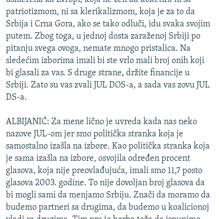
patriotizmom, ni sa klerikalizmom, koja je za to da
Srbija i Crna Gora, ako se tako odluči, idu svaka svojim
putem. Zbog toga, u jednoj dosta zaraženoj Srbiji po
pitanju svega ovoga, nemate mnogo pristalica. Na
sledećim izborima imali bi ste vrlo mali broj onih koji
bi glasali za vas. S druge strane, držite financije u
Srbiji. Zato su vas zvali JUL DOS-a, a sada vas zovu JUL
DS-a.
ALBIJANIĆ: Za mene lično je uvreda kada nas neko
nazove JUL-om jer smo politička stranka koja je
samostalno izašla na izbore. Kao politička stranka koja
je sama izašla na izbore, osvojila određen procent
glasova, koja nije preovlađujuća, imali smo 11,7 posto
glasova 2003. godine. To nije dovoljan broj glasova da
bi mogli sami da menjamo Srbiju. Znači da moramo da
budemo partneri sa drugima, da budemo u koalicionoj