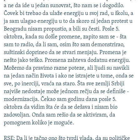
a ne da ide u jedan sunovrat, što nam se i dogodilo.
Čovek bi trebao da ulaže energiju u svoj rad, u školu, a
ja sam ulagao energiju u to da skoro ni jedan protest u
Beogradu nisam propustio, a bili su česti. Posle 5.
oktobra, kada su došle promene, zapito sam se - šta
sam to radio, da li sam, osim što sam demonstrirao,
suštinski doprineo da se stvari menjaju. Promena je
nešto jako teško. Promena zahteva dodatnu energiju.
Možemo da pravimo razne poteze, ali ljudi su navikli
na jedan način života i ako ne istrajete u tome, onda se
sve, po inerciji, vraća na staro. Šta sve zemlji Srbiji
najviše nedostaje može jednom rečju da se definiše -
modernizacija. Čekao sam godinu dana posle 5.
oktobra da vidim šta će da se dešava i nisam bio
zadovoljan. Onda sam rešio da se aktiviram, da
pomognem koliko je moguće.
RSE: Da li je tačno ono što tvrdi vlada, da su političke