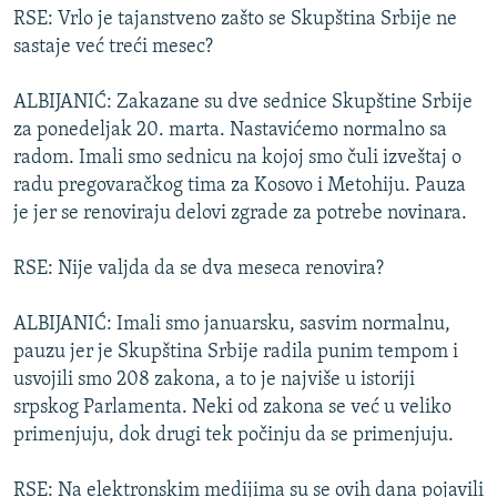
RSE: Vrlo je tajanstveno zašto se Skupština Srbije ne
sastaje već treći mesec?
ALBIJANIĆ: Zakazane su dve sednice Skupštine Srbije
za ponedeljak 20. marta. Nastavićemo normalno sa
radom. Imali smo sednicu na kojoj smo čuli izveštaj o
radu pregovaračkog tima za Kosovo i Metohiju. Pauza
je jer se renoviraju delovi zgrade za potrebe novinara.
RSE: Nije valjda da se dva meseca renovira?
ALBIJANIĆ: Imali smo januarsku, sasvim normalnu,
pauzu jer je Skupština Srbije radila punim tempom i
usvojili smo 208 zakona, a to je najviše u istoriji
srpskog Parlamenta. Neki od zakona se već u veliko
primenjuju, dok drugi tek počinju da se primenjuju.
RSE: Na elektronskim medijima su se ovih dana pojavili