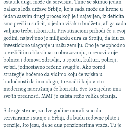
ostatak duga može da servisira. Time se skinuo jedan
balast s leđa države Srbije, koja sada može da krene u
jedan sasvim drugi proces koji je i najavljen, iz deficita
smo prešli u suficit, u jedan višak u budžetu, ali ga sada
valjano treba iskoristiti. Privatizacioni prihodi će u ovoj
godini, najavljeno je milijardu eura za Srbiju, da idu za
investiciono ulaganje u našu zemlju. Ono je neophodno
u različitim oblastima: u obrazovanju, u renoviranje
bolnica i domova zdravlja, u sportu, kulturi, policiji,
vojsci, jednostavno rečeno svugdje. Ako pored
strategije hoćemo da vidimo koju će vojska u
budućnosti da ima ulogu, to znači i koju vrstu
modernog naoružanja će koristiti. Sve to zajedno ima
svojih prednosti. MMF je zaista rešio velika pitanja.
S druge strane, za dve godine morali smo da
servisiramo i stanje u Srbiji, da budu redovne plate i
penzije, što jesu, da se dug penzionerima vraća. Tu je