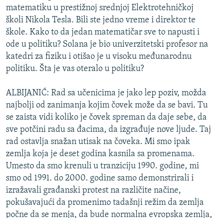
matematiku u prestižnoj srednjoj Elektrotehničkoj
ISPRIČAJ MI
školi Nikola Tesla. Bili ste jedno vreme i direktor te
DNEVNO@RSE
škole. Kako to da jedan matematičar sve to napusti i
SPECIJALI RSE
ode u politiku? Solana je bio univerzitetski profesor na
katedri za fiziku i otišao je u visoku međunarodnu
VIŠE OD NASLOVA
politiku. Šta je vas oteralo u politiku?
PRATITE NAS
GENOCID U SREBRENICI
ALBIJANIĆ: Rad sa učenicima je jako lep poziv, možda
POPLAVE I KLIZIŠTA U BIH 2024.
najbolji od zanimanja kojim čovek može da se bavi. Tu
TV LIBERTY
Sve RFE/RL stranice
se zaista vidi koliko je čovek spreman da daje sebe, da
sve potčini radu sa đacima, da izgrađuje nove ljude. Taj
POST SCRIPTUM
rad ostavlja snažan utisak na čoveka. Mi smo ipak
MOJA EVROPA
zemlja koja je deset godina kasnila sa promenama.
Umesto da smo krenuli u tranziciju 1990. godine, mi
TRI DECENIJE OD RATA U BIH
smo od 1991. do 2000. godine samo demonstrirali i
SVE KARTE DEJTONA
izražavali građanski protest na različite načine,
pokušavajući da promenimo tadašnji režim da zemlja
NASTANAK I RASPAD JUGOSLAVIJE
počne da se menja, da bude normalna evropska zemlja,