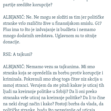
partije središte korupcije?
ALBIJANIĆ: Ne. Ne mogu se složiti sa tim jer političke
stranke vrlo različito žive u finansijskom smislu. G17
Plus ima to što je izdvajanje iz budžeta i nemamo
mnogo dodatnih sredstava. Uglavnom su to sitnije
donacije.
RSE: A tajkuni?
ALBIJANIĆ: Nemamo vezu sa tajkunima. Mi smo
stranka koja se opredelila za borbu protiv korupcije i
kriminala. Pokrenuli smo zbog toga čitav niz akcija u
samoj stranci. Verujem da ste pitali kakav je uticaj tih
ljudi na kreiranje politike u Srbiji? Da li oni preko
stranaka vrše uticaj na kreiranje politike? Da li to čine
na neki drugi način i kako? Postoji borba da vlada, da
političke stranke, budu što nezavisnije od uticaja